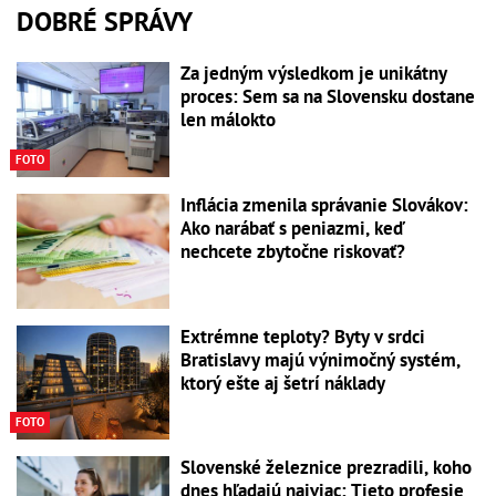
DOBRÉ SPRÁVY
Za jedným výsledkom je unikátny
proces: Sem sa na Slovensku dostane
len málokto
FOTO
Inflácia zmenila správanie Slovákov:
Ako narábať s peniazmi, keď
nechcete zbytočne riskovať?
Extrémne teploty? Byty v srdci
Bratislavy majú výnimočný systém,
ktorý ešte aj šetrí náklady
FOTO
Slovenské železnice prezradili, koho
dnes hľadajú najviac: Tieto profesie