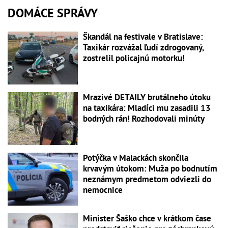
DOMÁCE SPRÁVY
Škandál na festivale v Bratislave:
Taxikár rozvážal ľudí zdrogovaný,
zostrelil policajnú motorku!
Mrazivé DETAILY brutálneho útoku
na taxikára: Mladíci mu zasadili 13
bodných rán! Rozhodovali minúty
Potýčka v Malackách skončila
krvavým útokom: Muža po bodnutím
neznámym predmetom odviezli do
nemocnice
Minister Šaško chce v krátkom čase