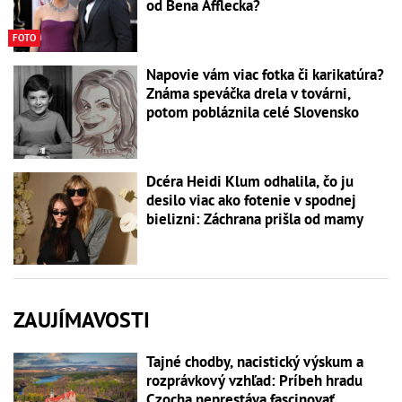
od Bena Afflecka?
FOTO
Napovie vám viac fotka či karikatúra?
Známa speváčka drela v továrni,
potom pobláznila celé Slovensko
Dcéra Heidi Klum odhalila, čo ju
desilo viac ako fotenie v spodnej
bielizni: Záchrana prišla od mamy
ZAUJÍMAVOSTI
Tajné chodby, nacistický výskum a
rozprávkový vzhľad: Príbeh hradu
Czocha neprestáva fascinovať