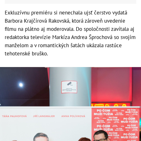
Exkluzívnu premiéru si nenechala ujsť čerstvo vydatá
Barbora Krajčírová Rakovská, ktorá zároveň uvedenie
filmu na plátno aj moderovala. Do spoločnosti zavítala aj
redaktorka televízie Markíza Andrea Šprochová so svojím
manželom a v romantických šatách ukázala rastúce
tehotenské bruško.