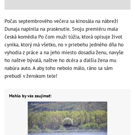
Počas septembrového večera sa kinosála na nábreží
Dunaja naplnila na prasknutie. Svoju premiéru mala
česká komédia Po čom muži túžia, ktorá opisuje život
cynika, ktorý má všetko, no v priebehu jedného dňa ho
vyhodia z práce a na jeho miesto dosadia ženu, navyše
ho naštve bývalá, naštve ho dcéra a ďalšia žena mu
nabúra auto. A aby toho nebolo málo, ráno sa sám
prebudí v ženskom tele!
Mohlo by vás zaujímať: