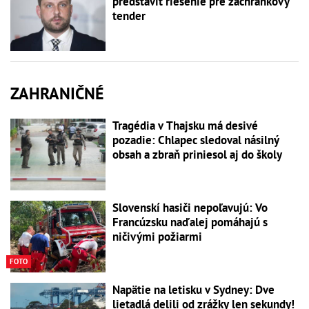
predstaviť riešenie pre záchrankový
tender
ZAHRANIČNÉ
Tragédia v Thajsku má desivé
pozadie: Chlapec sledoval násilný
obsah a zbraň priniesol aj do školy
Slovenskí hasiči nepoľavujú: Vo
Francúzsku naďalej pomáhajú s
ničivými požiarmi
FOTO
Napätie na letisku v Sydney: Dve
lietadlá delili od zrážky len sekundy!