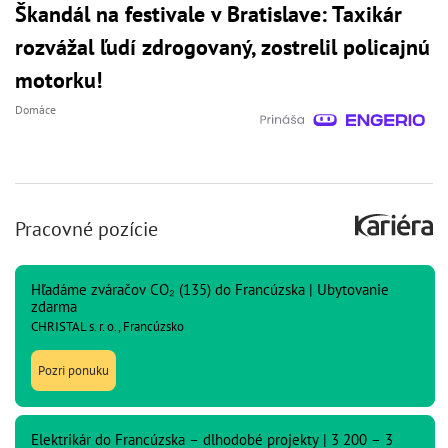
Škandál na festivale v Bratislave: Taxikár
rozvážal ľudí zdrogovaný, zostrelil policajnú
motorku!
Domáce
Pracovné pozície
Hľadáme zváračov CO₂ (135) do Francúzska | Ubytovanie
zdarma
CHRISTAL s. r. o., Francúzsko
Pozri ponuku
Elektrikár do Francúzska – dlhodobé projekty | 3 200 – 3