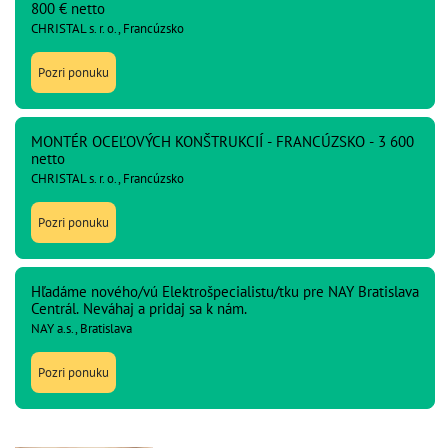
800 € netto
CHRISTAL s. r. o., Francúzsko
Pozri ponuku
MONTÉR OCEĽOVÝCH KONŠTRUKCIÍ - FRANCÚZSKO - 3 600
netto
CHRISTAL s. r. o., Francúzsko
Pozri ponuku
Hľadáme nového/vú Elektrošpecialistu/tku pre NAY Bratislava
Centrál. Neváhaj a pridaj sa k nám.
NAY a.s., Bratislava
Pozri ponuku