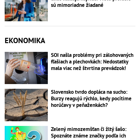
sú mimoriadne žiadané
EKONOMIKA
SOI našla problémy pri zálohovaných
fľašiach a plechovkách: Nedostatky
mala viac než štvrtina prevádzok!
Slovensko tvrdo dopláca na sucho:
Burzy reagujú rýchlo, kedy pocítime
horúčavy v peňaženkách?
Zelený mimozemšťan či žltý šašo:
Spoznáte známe značky podľa ich