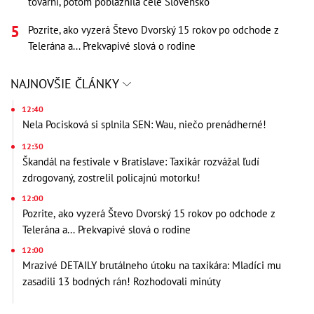
továrni, potom pobláznila celé Slovensko
Pozrite, ako vyzerá Števo Dvorský 15 rokov po odchode z
Telerána a... Prekvapivé slová o rodine
NAJNOVŠIE ČLÁNKY
12:40
Nela Pocisková si splnila SEN: Wau, niečo prenádherné!
12:30
Škandál na festivale v Bratislave: Taxikár rozvážal ľudí
zdrogovaný, zostrelil policajnú motorku!
12:00
Pozrite, ako vyzerá Števo Dvorský 15 rokov po odchode z
Telerána a... Prekvapivé slová o rodine
12:00
Mrazivé DETAILY brutálneho útoku na taxikára: Mladíci mu
zasadili 13 bodných rán! Rozhodovali minúty