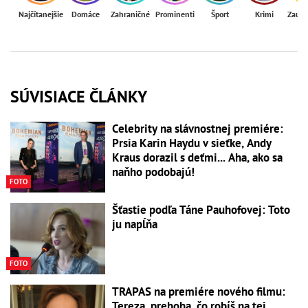
Najčítanejšie
Domáce
Zahraničné
Prominenti
Šport
Krimi
Zaují
SÚVISIACE ČLÁNKY
Celebrity na slávnostnej premiére:
Prsia Karin Haydu v sieťke, Andy
Kraus dorazil s deťmi... Aha, ako sa
naňho podobajú!
FOTO
Šťastie podľa Táne Pauhofovej: Toto
ju napĺňa
FOTO
TRAPAS na premiére nového filmu:
Tereza, preboha, čo robíš na tej