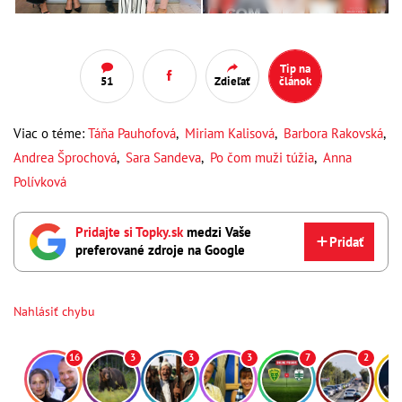
Tip na
51
Zdieľať
článok
Viac o téme:
Táňa Pauhofová
,
Miriam Kalisová
,
Barbora Rakovská
,
Andrea Šprochová
,
Sara Sandeva
,
Po čom muži túžia
,
Anna
Polívková
Pridajte si Topky.sk
medzi Vaše
Pridať
preferované zdroje na Google
Nahlásiť chybu
16
3
3
3
7
2