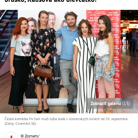
Zobraziť galériu
(13)
Česká komédia Po čom muži túžia bude v slovenských kinách od 20. septembra.
(Zdroj: CinemArt SK)
© Zoznam/