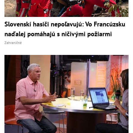
Slovenskí hasiči nepoľavujú: Vo Francúzsku
naďalej pomáhajú s ničivými požiarmi
Zahraničné