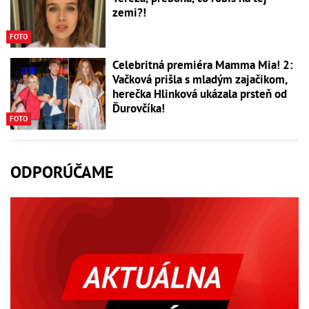
zemi?!
FOTO
Celebritná premiéra Mamma Mia! 2:
Vačková prišla s mladým zajačikom,
herečka Hlinková ukázala prsteň od
Ďurovčíka!
FOTO
ODPORÚČAME