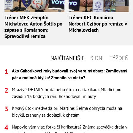
Tréner MFK Zemplín
Tréner KFC Komárno
Michalovce Anton Šoltis po
Norbert Czibor po remíze v
zápase s Komárnom:
Michalovciach
Spravodlivá remíza
NAJČÍTANEJŠIE
3 DNI
TÝŽDEŇ
Ako Gáboríkovci roky budovali svoj verejný obraz: Zamilovaný
pár a rodinná idylka! Zmenilo sa niečo?
Mrazivé DETAILY brutálneho útoku na taxikára: Mladíci mu
zasadili 13 bodných rán! Rozhodovali minúty
Krvavý útok medveďa pri Martine: Šelma dohrýzla muža na
bicykli, zranený sa doplazil k chatám
Napovie vám viac fotka či karikatúra? Známa speváčka drela v