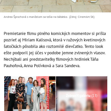
Andrea Šprochová s manželom sa tešia na bábätko. (Zdroj: CinemArt SK)
Premietanie filmu plného komických momentov si prišla
pozrieť aj Miriam Kalisová, ktorá v ružových kvetinových
šatočkách pôsobila ako roztomilé dievčatko. Tento look
ešte podporil jej účes v podobe jemne zvlnených vlasov.
Nechýbali ani predstaviteľky filmových hrdiniek Táňa
Pauhofová, Anna Polívková a Sara Sandeva.
Zobraziť galériu
(13)