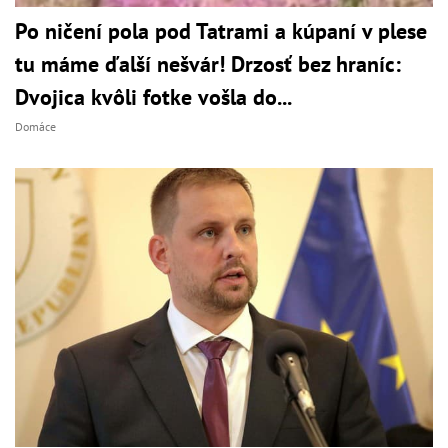
Po ničení pola pod Tatrami a kúpaní v plese
tu máme ďalší nešvár! Drzosť bez hraníc:
Dvojica kvôli fotke vošla do...
Domáce