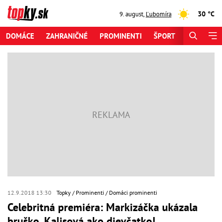
30 °C
9. august
,
Ľubomíra
DOMÁCE
ZAHRANIČNÉ
PROMINENTI
ŠPORT
ZAUJÍMAV
12.9.2018 13:30
Topky
Prominenti
Domáci prominenti
Celebritná premiéra: Markizáčka ukázala
bruško, Kalisová ako dievčatko!