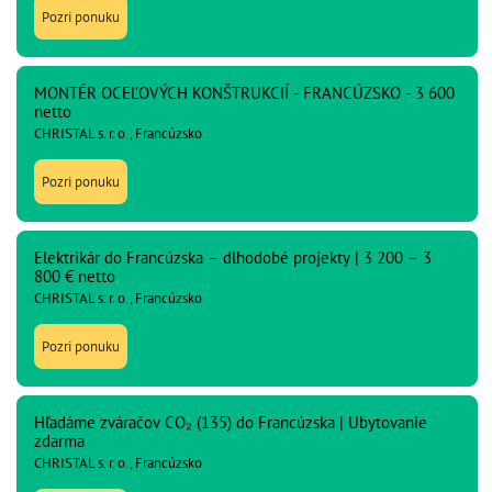
Pozri ponuku
MONTÉR OCEĽOVÝCH KONŠTRUKCIÍ - FRANCÚZSKO - 3 600
netto
CHRISTAL s. r. o., Francúzsko
Pozri ponuku
Elektrikár do Francúzska – dlhodobé projekty | 3 200 – 3
800 € netto
CHRISTAL s. r. o., Francúzsko
Pozri ponuku
Hľadáme zváračov CO₂ (135) do Francúzska | Ubytovanie
zdarma
CHRISTAL s. r. o., Francúzsko