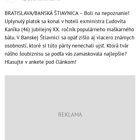
BRATISLAVA/BANSKÁ ŠTIAVNICA – Boli na nepoznanie!
Uplynulý piatok sa konal v hoteli exministra Ľudovíta
Kaníka (46) jubilejný XX. ročník populárneho maškarného
bálu. V Banskej Štiavnici sa opäť zišlo aj viacero známych
osobností, ktoré si túto párty nenechali ujsť. Ktorá tvár
nášho šoubiznisu sa podľa vás zamaskovala najlepšie?
Hlasujte v ankete pod článkom!