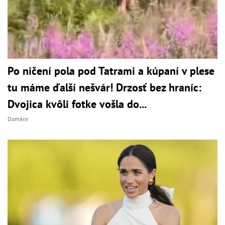
Po ničení pola pod Tatrami a kúpaní v plese
tu máme ďalší nešvár! Drzosť bez hraníc:
Dvojica kvôli fotke vošla do...
Domáce