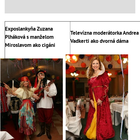
Exposlankyňa
Zuzana
Televízna moderátorka Andrea
Plháková s manželom
Vadkerti ako dvorná dáma
Miroslavom ako cigáni