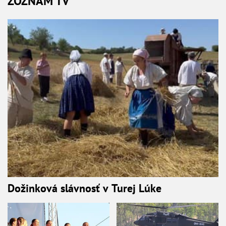
ZOZNAM TV
Dožinková slávnosť v Turej Lúke