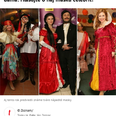
Aj tento rok predviedli známe tváre nápadité masky.
© Zoznam/
Topky.sk,
Foto
: Ján Zemiar