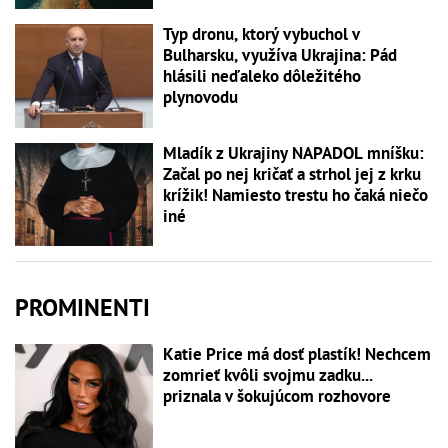
Typ dronu, ktorý vybuchol v
Bulharsku, využíva Ukrajina: Pád
hlásili neďaleko dôležitého
plynovodu
Mladík z Ukrajiny NAPADOL mníšku:
Začal po nej kričať a strhol jej z krku
krížik! Namiesto trestu ho čaká niečo
iné
PROMINENTI
Katie Price má dosť plastík! Nechcem
zomrieť kvôli svojmu zadku...
priznala v šokujúcom rozhovore