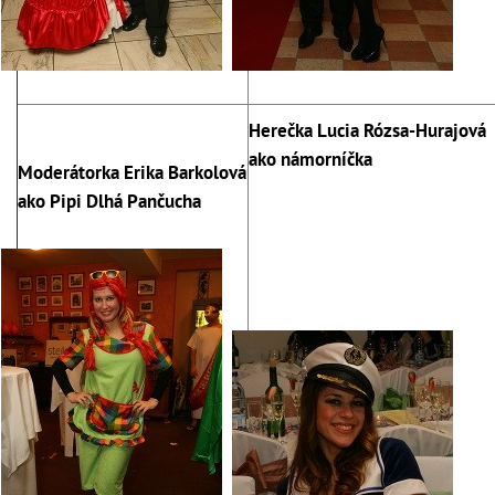
Herečka Lucia Rózsa-Hurajová
ako námorníčka
Moderátorka Erika Barkolová
ako Pipi Dlhá Pančucha