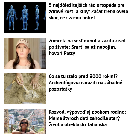
5 najdôležitejších rád ortopéda pre
zdravé kosti a kĺby: Začať treba oveľa
skôr, než začnú bolieť
Zomrela na šesť minút a zažila život
po živote: Smrti sa už nebojím,
hovorí Patty
Čo sa tu stalo pred 3000 rokmi?
Archeológovia narazili na záhadné
pozostatky
Rozvod, výpoveď aj zbohom rodine:
Mama štyroch detí zahodila starý
život a utiekla do Talianska