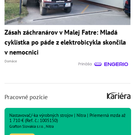
Zásah záchranárov v Malej Fatre: Mladá
cyklistka po páde z elektrobicykla skončila
v nemocnici
Domáce
Pracovné pozície
Nastavovač/-ka výrobných strojov | Nitra | Priemerná mzda až
1 710 € (Ref. č.: 1005150)
Grafton Slovakia s.r.o., Nitra