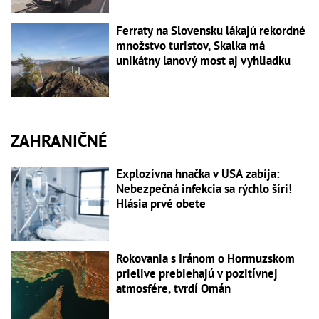
Ferraty na Slovensku lákajú rekordné
množstvo turistov, Skalka má
unikátny lanový most aj vyhliadku
ZAHRANIČNÉ
Explozívna hnačka v USA zabíja:
Nebezpečná infekcia sa rýchlo šíri!
Hlásia prvé obete
Rokovania s Iránom o Hormuzskom
prielive prebiehajú v pozitívnej
atmosfére, tvrdí Omán