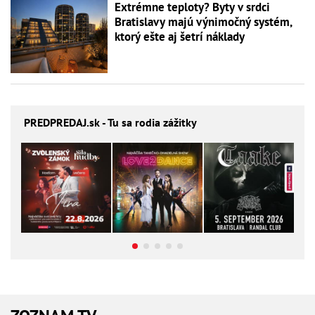
Extrémne teploty? Byty v srdci
Bratislavy majú výnimočný systém,
ktorý ešte aj šetrí náklady
PREDPREDAJ
.sk - Tu sa rodia zážitky