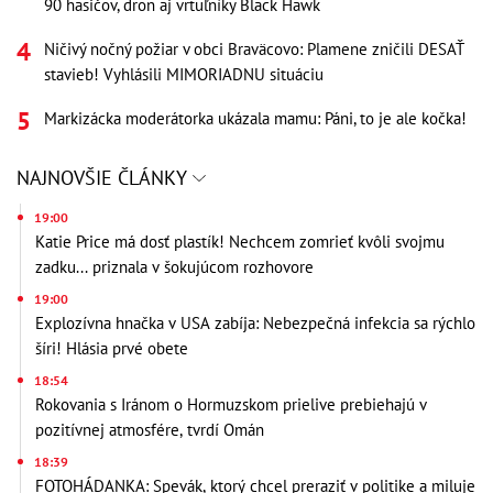
90 hasičov, dron aj vrtuľníky Black Hawk
Ničivý nočný požiar v obci Braväcovo: Plamene zničili DESAŤ
stavieb! Vyhlásili MIMORIADNU situáciu
Markizácka moderátorka ukázala mamu: Páni, to je ale kočka!
NAJNOVŠIE ČLÁNKY
19:00
Katie Price má dosť plastík! Nechcem zomrieť kvôli svojmu
zadku... priznala v šokujúcom rozhovore
19:00
Explozívna hnačka v USA zabíja: Nebezpečná infekcia sa rýchlo
šíri! Hlásia prvé obete
18:54
Rokovania s Iránom o Hormuzskom prielive prebiehajú v
pozitívnej atmosfére, tvrdí Omán
18:39
FOTOHÁDANKA: Spevák, ktorý chcel preraziť v politike a miluje