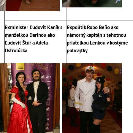
Exminister
Ľudovít Kaník s
Expolitik Robo Beňo ako
manželkou Darinou ako
námorný kapitán s tehotnou
Ľudovít Štúr a Adela
priateľkou Lenkou v kostýme
Ostrolúcka
policajtky