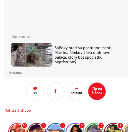
Spišský hrad sa postupne mení:
Martina Šimkovičová o obnove
paláca, ktorý bol spočiatku
neprístupný
Reklama
Tip na
31
Zdieľať
článok
Nahlásiť chybu
16
3
3
5
7
2