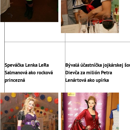
Speváčka
Lenka LeRa
Bývalá účastníčka jojkárskej šo
Salmanová ako rocková
Dievča za milión Petra
princezná
Lenártová ako upírka