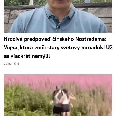
Hrozivá predpoveď čínskeho Nostradama:
Vojna, ktorá zničí starý svetový poriadok! Už
sa viackrát nemýlil
Zahraničné