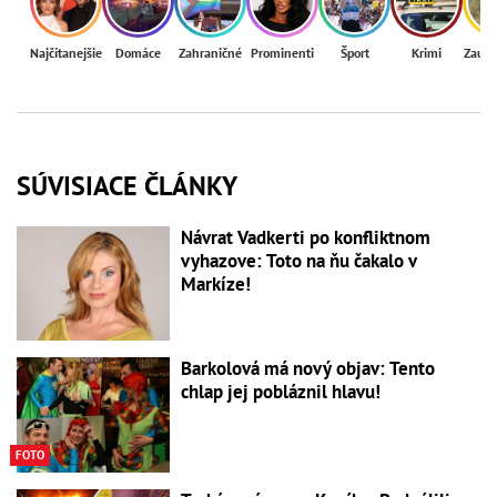
Najčítanejšie
Domáce
Zahraničné
Prominenti
Šport
Krimi
Zaují
SÚVISIACE ČLÁNKY
Návrat Vadkerti po konfliktnom
vyhazove: Toto na ňu čakalo v
Markíze!
Barkolová má nový objav: Tento
chlap jej pobláznil hlavu!
FOTO