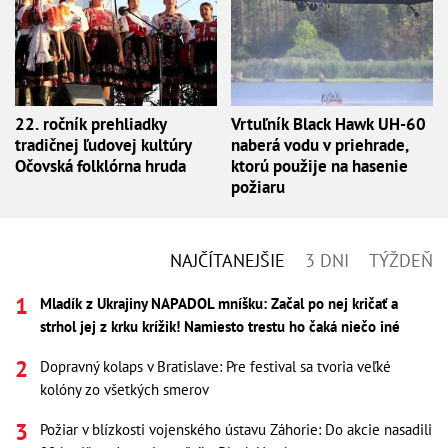
22. ročník prehliadky
Vrtuľník Black Hawk UH-60
tradičnej ľudovej kultúry
naberá vodu v priehrade,
Očovská folklórna hruda
ktorú použije na hasenie
požiaru
NAJČÍTANEJŠIE
3 DNI
TÝŽDEŇ
Mladík z Ukrajiny NAPADOL mníšku: Začal po nej kričať a
strhol jej z krku krížik! Namiesto trestu ho čaká niečo iné
Dopravný kolaps v Bratislave: Pre festival sa tvoria veľké
kolóny zo všetkých smerov
Požiar v blízkosti vojenského ústavu Záhorie: Do akcie nasadili