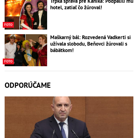
Trpká správa pre Kaníka: Podpálili mu
hotel, zatiaľ čo žúroval!
FOTO
Maškarný bál: Rozvedená Vadkerti si
užívala slobodu, Beňovci žúrovali s
bábätkom!
FOTO
ODPORÚČAME