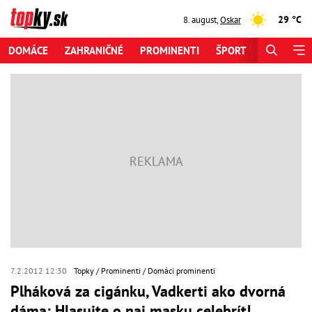
29 °C
8. august
,
Oskar
DOMÁCE
ZAHRANIČNÉ
PROMINENTI
ŠPORT
ZAUJÍMAV
7.2.2012 12:30
Topky
Prominenti
Domáci prominenti
Plháková za cigánku, Vadkerti ako dvorná
dáma: Hlasujte o naj masku celebrít!