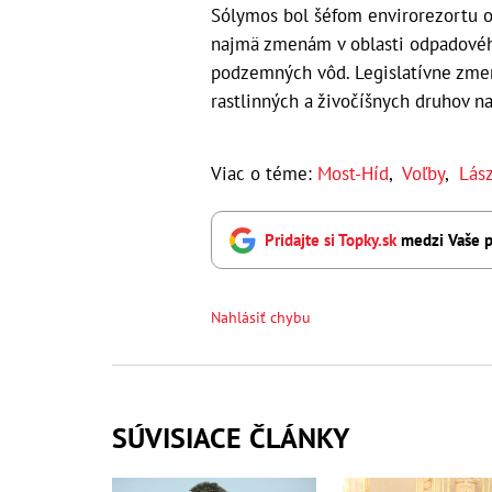
Sólymos bol šéfom envirorezortu o
najmä zmenám v oblasti odpadového
podzemných vôd. Legislatívne zmen
rastlinných a živočíšnych druhov n
Viac o téme:
Most-Híd
,
Voľby
,
Lás
Pridajte si Topky.sk
medzi Vaše p
Nahlásiť chybu
SÚVISIACE ČLÁNKY