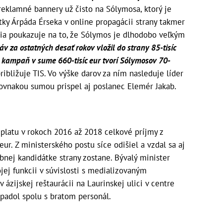
reklamné bannery už čisto na Sólymosa, ktorý je
tky Árpáda Érseka v online propagácii strany takmer
cia poukazuje na to, že Sólymos je dlhodobo veľkým
v za ostatných desať rokov vložil do strany 85-tisíc
a kampaň v sume 660-tisíc eur tvorí Sólymosov 70-
ribližuje TIS. Vo výške darov za ním nasleduje líder
Rovnakou sumou prispel aj poslanec Elemér Jakab.
latu v rokoch 2016 až 2018 celkové príjmy z
r. Z ministerského postu síce odišiel a vzdal sa aj
nej kandidátke strany zostane. Bývalý minister
jej funkcii v súvislosti s medializovaným
ázijskej reštaurácii na Laurinskej ulici v centre
padol spolu s bratom personál.