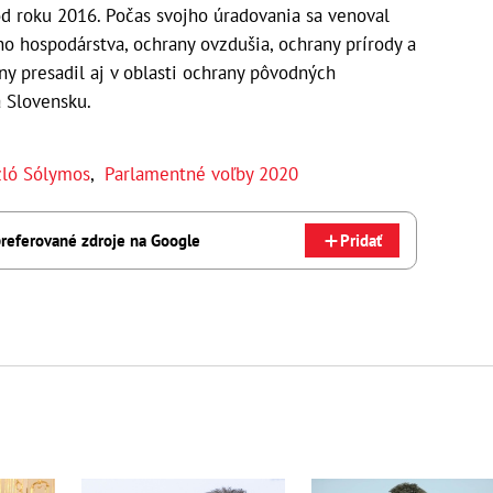
d roku 2016. Počas svojho úradovania sa venoval
 hospodárstva, ochrany ovzdušia, ochrany prírody a
y presadil aj v oblasti ochrany pôvodných
a Slovensku.
zló Sólymos
,
Parlamentné voľby 2020
referované zdroje na Google
Pridať