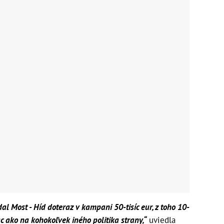
l Most - Híd doteraz v kampani 50-tisíc eur, z toho 10-
ac ako na kohokoľvek iného politika strany,“
uviedla