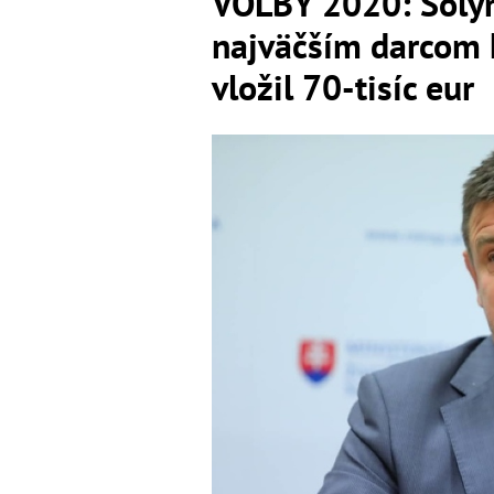
VOĽBY 2020: Sólym
najväčším darcom 
vložil 70-tisíc eur