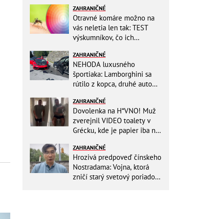
ZAHRANIČNÉ
Otravné komáre možno na
vás neletia len tak: TEST
výskumníkov, čo ich
priťahujú najviac?
ZAHRANIČNÉ
NEHODA luxusného
športiaka: Lamborghini sa
rútilo z kopca, druhé auto
dopadlo po čelnej zrážke
ZAHRANIČNÉ
horšie
Dovolenka na H*VNO! Muž
zverejnil VIDEO toalety v
Grécku, kde je papier iba na
OKRASU: Utrieť sa musíte ísť
ZAHRANIČNÉ
do kuchyne
Hrozivá predpoveď čínskeho
Nostradama: Vojna, ktorá
zničí starý svetový poriadok!
Už sa viackrát nemýlil