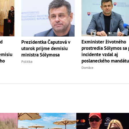
ád
Exminister životného
Prezidentka Čaputová v
prostredia Sólymos sa
utorok prijme demisiu
emisiu
incidente vzdal aj
ministra Sólymosa
 ho
poslaneckého mandát
Politika
Domáce