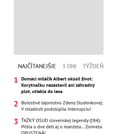
NAJČÍTANEJŠIE
3 DNI
TÝŽDEŇ
Domáci miláčik Albert okúsil život:
Korytnačku nezastavil ani záhradný
plot, utiekla do lesa
Bolestivé tajomstvo Zdeny Studenkovej:
V mladosti podstúpila interrupciu!
ŤAŽKÝ OSUD slovenskej legendy (†84):
Prišla o dve deti aj o manžela... Zomrela
OPUSTENÁ!