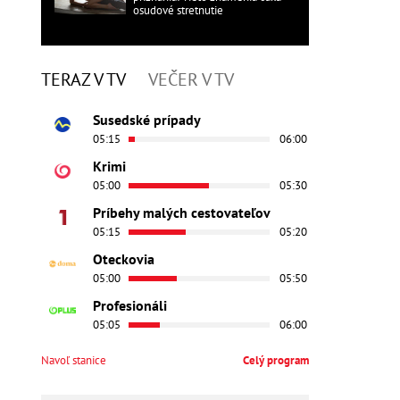
osudové stretnutie
TERAZ V TV
VEČER V TV
Susedské prípady
05:15
06:00
Krimi
05:00
05:30
Príbehy malých cestovateľov
05:15
05:20
Oteckovia
05:00
05:50
Profesionáli
05:05
06:00
Navoľ stanice
Celý program