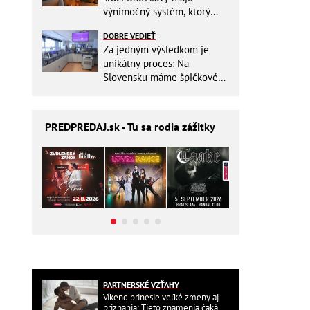
výnimočný systém, ktorý
ešte aj šetrí náklady
DOBRE VEDIEŤ
Za jedným výsledkom je
unikátny proces: Na
Slovensku máme špičkové
pracovisko
PREDPREDAJ
.sk - Tu sa rodia zážitky
PARTNERSKÉ VZŤAHY
Víkend prinesie veľké zmeny aj
priznania: Tieto znamenia čaká