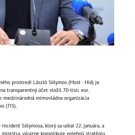
ného prostredi László Sólymos (Most - Híd) je
a transparentný účet vložil 70-tisíc eur.
nke medzinárodná mimovládna organizácia
o (TIS).
incident Sólymosa, ktorý sa udial 22. januára, a
 ministra, výrazne komplikuje volebnú stratégiu