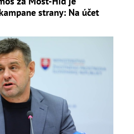
os za Most-Híd je
kampane strany: Na účet