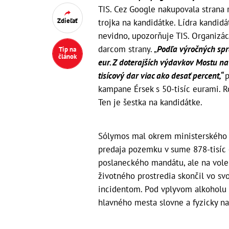
TIS. Cez Google nakupovala strana 
Zdieľať
trojka na kandidátke. Lídra kandidá
nevidno, upozorňuje TIS. Organizá
darcom strany. „
Podľa výročných sprá
Tip na
článok
eur. Z doterajších výdavkov Mostu n
tisícový dar viac ako desať percent,“
p
kampane Érsek s 50-tisíc eurami. 
Ten je šestka na kandidátke.
Sólymos mal okrem ministerského p
predaja pozemku v sume 878-tisíc eu
poslaneckého mandátu, ale na voleb
životného prostredia skončil vo svo
incidentom. Pod vplyvom alkoholu v 
hlavného mesta slovne a fyzicky na