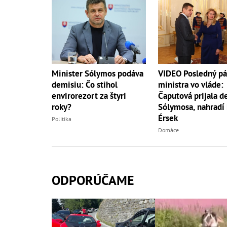
Minister Sólymos podáva
VIDEO Posledný p
demisiu: Čo stihol
ministra vo vláde:
envirorezort za štyri
Čaputová prijala d
roky?
Sólymosa, nahradí
Érsek
Politika
Domáce
ODPORÚČAME