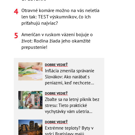
Otravné komáre možno na vás neletia
len tak: TEST výskumníkov, čo ich
priťahujú najviac?
Američan v ruskom väzení bojuje o
život: Rodina žiada jeho okamžité
prepustenie!
DOBRE VEDIEŤ
Inflácia zmenila správanie
Slovákov: Ako narábať s
peniazmi, keď nechcete
zbytočne riskovať?
DOBRE VEDIEŤ
Zbaľte sa na letný piknik bez
stresu: Tieto praktické
vychytávky vám ušetria
miesto v batohu!
DOBRE VEDIEŤ
Extrémne teploty? Byty v
srdci Bratislavy majú