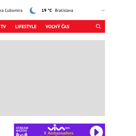
jtra Ľubomíra
19 °C
 TV
LIFESTYLE
VOĽNÝ ČAS
STREAM
NAŽIVO
X Ambassadors