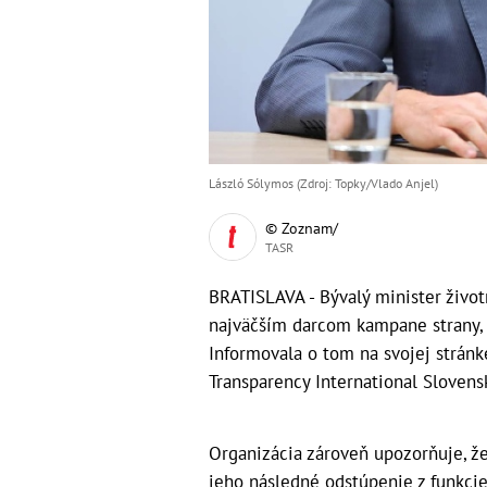
László Sólymos (Zdroj: Topky/Vlado Anjel)
© Zoznam/
TASR
BRATISLAVA - Bývalý minister život
najväčším darcom kampane strany, n
Informovala o tom na svojej strá
Transparency International Slovensk
Organizácia zároveň upozorňuje, že 
jeho následné odstúpenie z funkcie