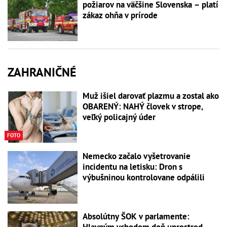
požiarov na väčšine Slovenska – platí
zákaz ohňa v prírode
ZAHRANIČNÉ
Muž išiel darovať plazmu a zostal ako
OBARENÝ: NAHÝ človek v strope,
veľký policajný úder
FOTO
Nemecko začalo vyšetrovanie
incidentu na letisku: Dron s
výbušninou kontrolovane odpálili
Absolútny ŠOK v parlamente:
Hlavným vchodom doň uprostred