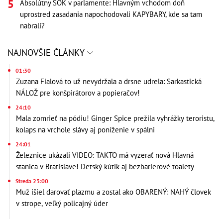
Absolútny ŠOK v parlamente: Hlavným vchodom doň
uprostred zasadania napochodovali KAPYBARY, kde sa tam
nabrali?
NAJNOVŠIE ČLÁNKY
01:30
Zuzana Fialová to už nevydržala a drsne udrela: Sarkastická
NÁLOŽ pre konšpirátorov a popieračov!
24:10
Mala zomrieť na pódiu! Ginger Spice prežila vyhrážky teroristu,
kolaps na vrchole slávy aj poníženie v spálni
24:01
Železnice ukázali VIDEO: TAKTO má vyzerať nová Hlavná
stanica v Bratislave! Detský kútik aj bezbarierové toalety
Streda 23:00
Muž išiel darovať plazmu a zostal ako OBARENÝ: NAHÝ človek
v strope, veľký policajný úder