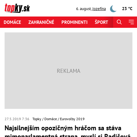
23 °C
6. august
,
Jozefína
DOMÁCE
ZAHRANIČNÉ
PROMINENTI
ŠPORT
ZAUJÍMAV
27.5.2019 7:36
Topky
Domáce
Eurovoľby 2019
Najsilnejším opozičným hráčom sa stáva
mimoparlamentná strana, myslí si Radičová