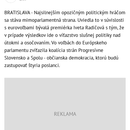
BRATISLAVA - Najsilnejším opozičným politickým hráčom
sa stáva mimoparlamentná strana. Uviedla to v súvislosti
s eurovoľbami bývalá premiérka Iveta Radičová s tým, že
v prípade výsledkov ide o víťazstvo slušnej politiky nad
útokmi a osočovaním. Vo voľbách do Európskeho
parlamentu zvíťazila koalícia strán Progresívne
Slovensko a Spolu - občianska demokracia, ktorú budú
zastupovať štyria poslanci.