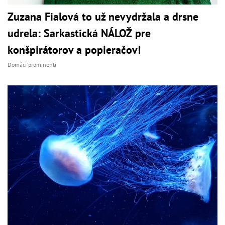
Zuzana Fialová to už nevydržala a drsne
udrela: Sarkastická NÁLOŽ pre
konšpirátorov a popieračov!
Domáci prominenti