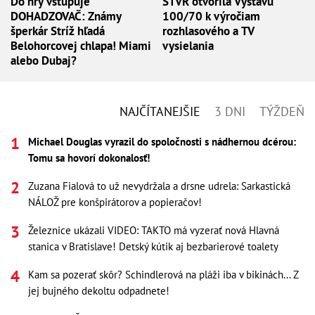
Do hry vstupuje
STVR otvorila Výstavu
DOHADZOVAČ: Známy
100/70 k výročiam
šperkár Stríž hľadá
rozhlasového a TV
Belohorcovej chlapa! Miami
vysielania
alebo Dubaj?
NAJČÍTANEJŠIE
3 DNI
TÝŽDEŇ
Michael Douglas vyrazil do spoločnosti s nádhernou dcérou:
Tomu sa hovorí dokonalosť!
Zuzana Fialová to už nevydržala a drsne udrela: Sarkastická
NÁLOŽ pre konšpirátorov a popieračov!
Železnice ukázali VIDEO: TAKTO má vyzerať nová Hlavná
stanica v Bratislave! Detský kútik aj bezbarierové toalety
Kam sa pozerať skôr? Schindlerová na pláži iba v bikinách... Z
jej bujného dekoltu odpadnete!