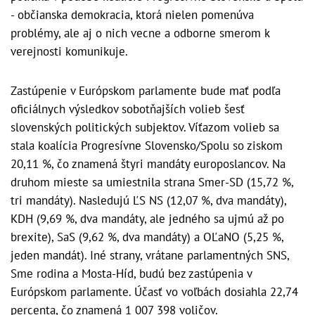
- občianska demokracia, ktorá nielen pomenúva
problémy, ale aj o nich vecne a odborne smerom k
verejnosti komunikuje.
Zastúpenie v Európskom parlamente bude mať podľa
oficiálnych výsledkov sobotňajších volieb šesť
slovenských politických subjektov. Víťazom volieb sa
stala koalícia Progresívne Slovensko/Spolu so ziskom
20,11 %, čo znamená štyri mandáty europoslancov. Na
druhom mieste sa umiestnila strana Smer-SD (15,72 %,
tri mandáty). Nasledujú ĽS NS (12,07 %, dva mandáty),
KDH (9,69 %, dva mandáty, ale jedného sa ujmú až po
brexite), SaS (9,62 %, dva mandáty) a OĽaNO (5,25 %,
jeden mandát). Iné strany, vrátane parlamentných SNS,
Sme rodina a Mosta-Híd, budú bez zastúpenia v
Európskom parlamente. Účasť vo voľbách dosiahla 22,74
percenta, čo znamená 1 007 398 voličov.