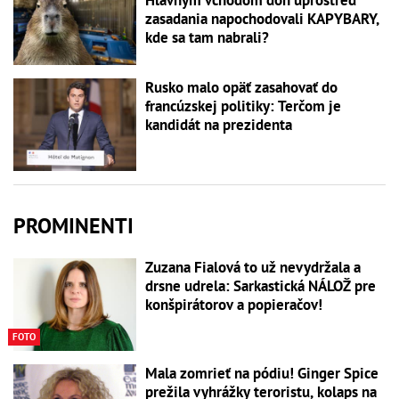
zasadania napochodovali KAPYBARY,
kde sa tam nabrali?
Rusko malo opäť zasahovať do
francúzskej politiky: Terčom je
kandidát na prezidenta
PROMINENTI
Zuzana Fialová to už nevydržala a
drsne udrela: Sarkastická NÁLOŽ pre
konšpirátorov a popieračov!
FOTO
Mala zomrieť na pódiu! Ginger Spice
prežila vyhrážky teroristu, kolaps na