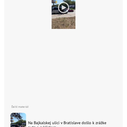
Na Bajkalskej ulici v Bratislave došlo k zrážke