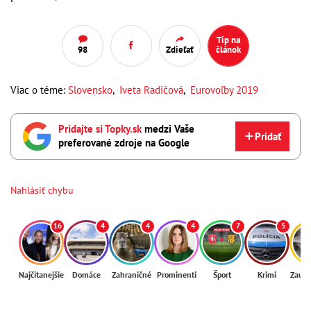
Tip na
98
Zdieľať
článok
Viac o téme:
Slovensko
,
Iveta Radičová
,
Eurovoľby 2019
Pridajte si Topky.sk
medzi Vaše
Pridať
preferované zdroje na Google
Nahlásiť chybu
16
4
4
4
7
5
Najčítanejšie
Domáce
Zahraničné
Prominenti
Šport
Krimi
Zaují