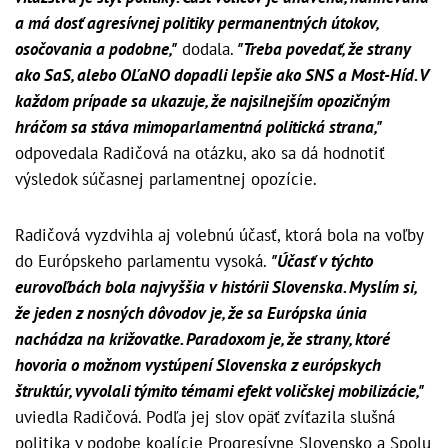
a má dosť agresívnej politiky permanentných útokov,
osočovania a podobne,"
dodala.
"Treba povedať, že strany
ako SaS, alebo OĽaNO dopadli lepšie ako SNS a Most-Híd. V
každom prípade sa ukazuje, že najsilnejším opozičným
hráčom sa stáva mimoparlamentná politická strana,"
odpovedala Radičová na otázku, ako sa dá hodnotiť
výsledok súčasnej parlamentnej opozície.
Radičová vyzdvihla aj volebnú účasť, ktorá bola na voľby
do Európskeho parlamentu vysoká.
"Účasť v týchto
eurovoľbách bola najvyššia v histórii Slovenska. Myslím si,
že jeden z nosných dôvodov je, že sa Európska únia
nachádza na križovatke. Paradoxom je, že strany, ktoré
hovoria o možnom vystúpení Slovenska z európskych
štruktúr, vyvolali týmito témami efekt voličskej mobilizácie,"
uviedla Radičová. Podľa jej slov opäť zvíťazila slušná
politika v podobe koalície Progresívne Slovensko a Spolu