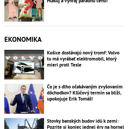
Hlasuj a vyhraj parádnu cenu!
EKONOMIKA
Košice dostávajú nový tromf: Volvo
tu má vyrábať elektromobil, ktorý
mieri proti Tesle
Čo je s dlho očakávaným zvyšovaním
dôchodkov? Kľúčový termín sa blíži,
upokojuje Erik Tomáš!
Stovky banských budov idú k zemi:
Pozrite si koniec jednej éry na hornej