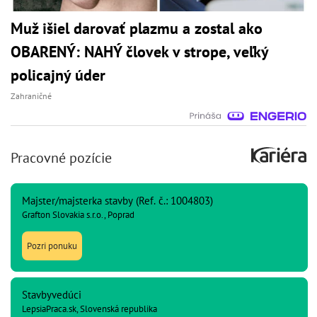
Muž išiel darovať plazmu a zostal ako
OBARENÝ: NAHÝ človek v strope, veľký
policajný úder
Zahraničné
Pracovné pozície
Majster/majsterka stavby (Ref. č.: 1004803)
Grafton Slovakia s.r.o., Poprad
Pozri ponuku
Stavbyvedúci
LepsiaPraca.sk, Slovenská republika