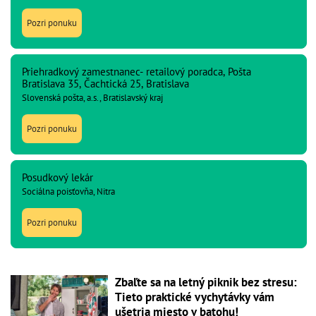
Pozri ponuku
Priehradkový zamestnanec- retailový poradca, Pošta
Bratislava 35, Čachtická 25, Bratislava
Slovenská pošta, a.s., Bratislavský kraj
Pozri ponuku
Posudkový lekár
Sociálna poisťovňa, Nitra
Pozri ponuku
Zbaľte sa na letný piknik bez stresu:
Tieto praktické vychytávky vám
ušetria miesto v batohu!