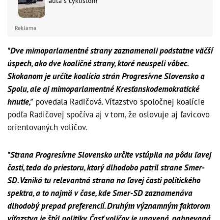
auta s cyklistom
Reklama
"Dve mimoparlamentné strany zaznamenali podstatne väčší
úspech, ako dve koaličné strany, ktoré neuspeli vôbec.
Skokanom je určite koalícia strán Progresívne Slovensko a
Spolu, ale aj mimoparlamentné Kresťanskodemokratické
hnutie,"
povedala Radičová. Víťazstvo spoločnej koalície
podľa Radičovej spočíva aj v tom, že oslovuje aj ľavicovo
orientovaných voličov.
"Strana Progresívne Slovensko určite vstúpila na pôdu ľavej
časti, teda do priestoru, ktorý dlhodobo patril strane Smer-
SD. Vzniká tu relevantná strana na ľavej časti politického
spektra, a to najmä v čase, kde Smer-SD zaznamenáva
dlhodobý prepad preferencií. Druhým významným faktorom
víťazstva je štýl politiky. Časť voličov je unavená, nahnevaná