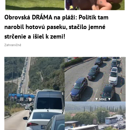
Obrovská DRÁMA na pláži: Politik tam
narobil hotovú paseku, stačilo jemné
strčenie a išiel k zemi!
Zahraničné