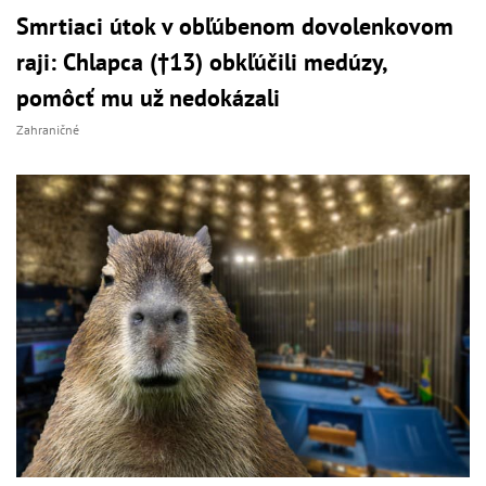
Smrtiaci útok v obľúbenom dovolenkovom
raji: Chlapca (†13) obkľúčili medúzy,
pomôcť mu už nedokázali
Zahraničné