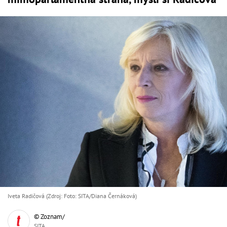
Iveta Radičová (Zdroj: Foto: SITA/Diana Černáková)
© Zoznam/
SITA