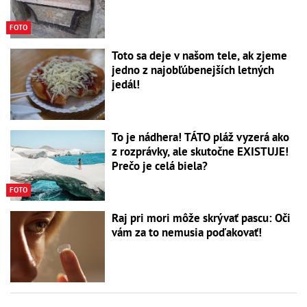
FOTO
Toto sa deje v našom tele, ak zjeme
jedno z najobľúbenejších letných
jedál!
To je nádhera! TÁTO pláž vyzerá ako
z rozprávky, ale skutočne EXISTUJE!
Prečo je celá biela?
FOTO
Raj pri mori môže skrývať pascu: Oči
vám za to nemusia poďakovať!