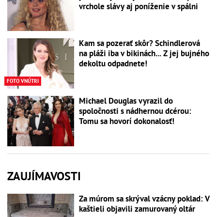
vrchole slávy aj poníženie v spálni
Kam sa pozerať skôr? Schindlerová
na pláži iba v bikinách... Z jej bujného
dekoltu odpadnete!
FOTO VNÚTRI
Michael Douglas vyrazil do
spoločnosti s nádhernou dcérou:
Tomu sa hovorí dokonalosť!
ZAUJÍMAVOSTI
Za múrom sa skrýval vzácny poklad: V
kaštieli objavili zamurovaný oltár