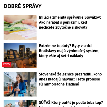
DOBRÉ SPRÁVY
Inflácia zmenila správanie Slovákov:
Ako narábať s peniazmi, keď
nechcete zbytočne riskovať?
Extrémne teploty? Byty v srdci
Bratislavy majú výnimočný systém,
ktorý ešte aj šetrí náklady
FOTO
Slovenské železnice prezradili, koho
dnes hľadajú najviac: Tieto profesie
sú mimoriadne žiadané
SÚŤAŽ Ktorý outfit je podľa teba top?