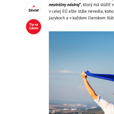
neutrálny nástroj"
, ktorý má slúžiť
Zdieľať
v celej EÚ ešte stále nevedia, koho
jazykoch a v každom členskom štát
Tip na
článok