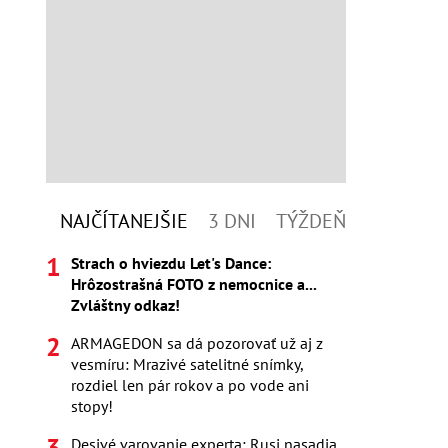
NAJČÍTANEJŠIE
3 DNI
TÝŽDEŇ
Strach o hviezdu Let's Dance:
Hrôzostrašná FOTO z nemocnice a...
Zvláštny odkaz!
ARMAGEDON sa dá pozorovať už aj z
vesmíru: Mrazivé satelitné snímky,
rozdiel len pár rokov a po vode ani
stopy!
Desivé varovanie experta: Rusi nasadia