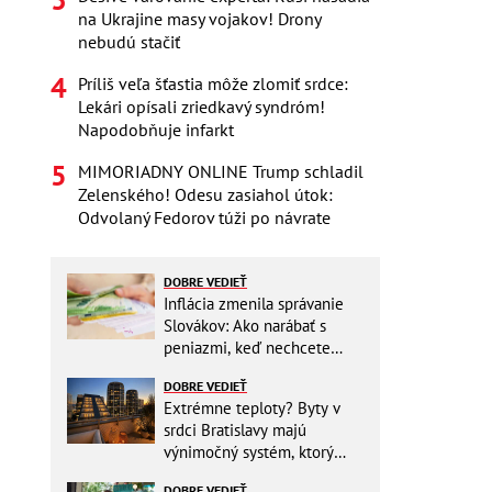
na Ukrajine masy vojakov! Drony
nebudú stačiť
Príliš veľa šťastia môže zlomiť srdce:
Lekári opísali zriedkavý syndróm!
Napodobňuje infarkt
MIMORIADNY ONLINE Trump schladil
Zelenského! Odesu zasiahol útok:
Odvolaný Fedorov túži po návrate
DOBRE VEDIEŤ
Inflácia zmenila správanie
Slovákov: Ako narábať s
peniazmi, keď nechcete
zbytočne riskovať?
DOBRE VEDIEŤ
Extrémne teploty? Byty v
srdci Bratislavy majú
výnimočný systém, ktorý
ešte aj šetrí náklady
DOBRE VEDIEŤ