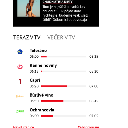
CHUDNUTIE A DIÉTY
Toto je najväčšia revolúcia v
chudnutí: Tuk pôjde dole
rýchlejšie, budeme však všetci
štíhli? Odborníci odpovedajú
TERAZ V TV
VEČER V TV
Teleráno
06:00
08:25
Ranné noviny
06:15
08:20
Capri
05:20
07:00
Búrlivé víno
05:50
06:45
Ochrancovia
06:00
07:05
Navoľ stanice
Celý program