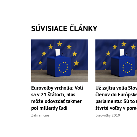
SÚVISIACE ČLÁNKY
Eurovoľby vrcholia: Volí
Už zajtra volia Slo
sa v 21 štátoch, hlas
členov do Európsk
môže odovzdať takmer
parlamentu: Sú to 
pol miliardy ľudí
štvrté voľby v pora
Zahraničné
Eurovoľby 2019