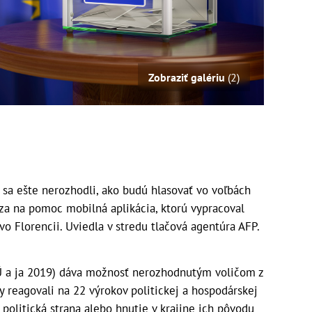
Zobraziť galériu
(2)
sa ešte nerozhodli, ako budú hlasovať vo voľbách
a na pomoc mobilná aplikácia, ktorú vypracoval
 vo Florencii. Uviedla v stredu tlačová agentúra AFP.
Ú a ja 2019) dáva možnosť nerozhodnutým voličom z
y reagovali na 22 výrokov politickej a hospodárskej
á politická strana alebo hnutie v krajine ich pôvodu