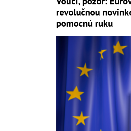
Voliči, pozor: Euro
revolučnou novinko
pomocnú ruku