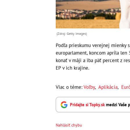
(Zdroj: Getty Images)
Podľa prieskumu verejnej mienky sp
europarlament, koncom apríla len 
konať v máji a iba päť percent z 
EP v ich krajine.
Viac o téme:
Voľby
,
Aplikácia
,
Eur
Pridajte si Topky.sk
medzi Vaše p
Nahlásiť chybu