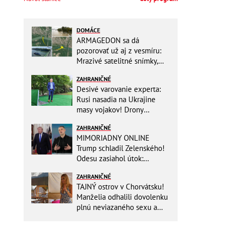
DOMÁCE
ARMAGEDON sa dá
pozorovať už aj z vesmíru:
Mrazivé satelitné snímky,
rozdiel len pár rokov a po
ZAHRANIČNÉ
vode ani stopy!
Desivé varovanie experta:
Rusi nasadia na Ukrajine
masy vojakov! Drony
nebudú stačiť
ZAHRANIČNÉ
MIMORIADNY ONLINE
Trump schladil Zelenského!
Odesu zasiahol útok:
Odvolaný Fedorov túži po
ZAHRANIČNÉ
návrate
TAJNÝ ostrov v Chorvátsku!
Manželia odhalili dovolenku
plnú neviazaného sexu a
pikatné detaily