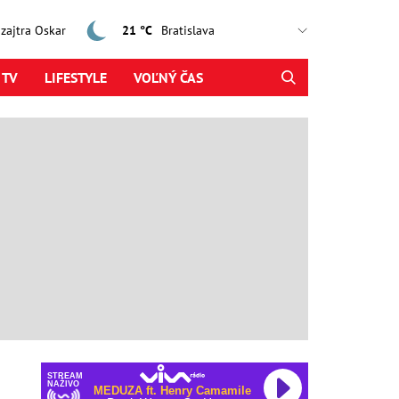
, zajtra Oskar
21 °C
 TV
LIFESTYLE
VOĽNÝ ČAS
STREAM
NAŽIVO
MEDUZA ft. Henry Camamile