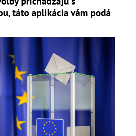
voľby prichádzajú s
u, táto aplikácia vám podá