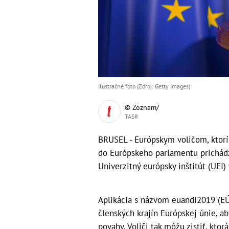
Ilustračné foto (Zdroj: Getty Images)
© Zoznam/
TASR
BRUSEL - Európskym voličom, ktorí 
do Európskeho parlamentu prichádz
Univerzitný európsky inštitút (UEI)
Aplikácia s názvom euandi2019 (E
členských krajín Európskej únie, ab
povahy. Voliči tak môžu zistiť, ktor