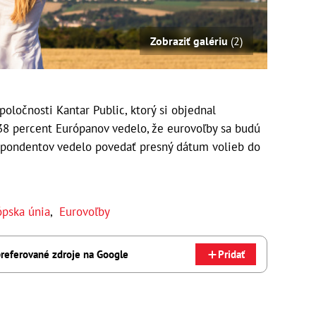
Zobraziť galériu
(2)
oločnosti Kantar Public, ktorý si objednal
38 percent Európanov vedelo, že eurovoľby sa budú
respondentov vedelo povedať presný dátum volieb do
ópska únia
,
Eurovoľby
referované zdroje na Google
Pridať