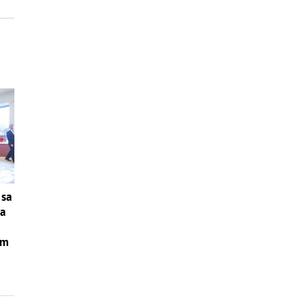
 sa
na
ám