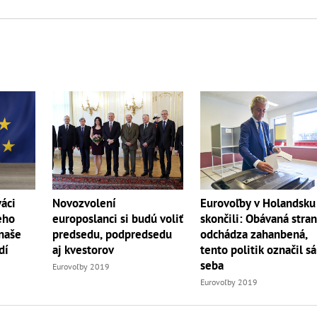
váci
Novozvolení
Eurovoľby v Holandsku
eho
europoslanci si budú voliť
skončili: Obávaná stra
naše
predsedu, podpredsedu
odchádza zahanbená,
dí
aj kvestorov
tento politik označil s
seba
Eurovoľby 2019
Eurovoľby 2019