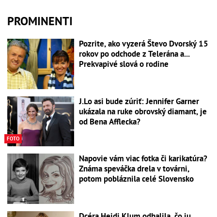
PROMINENTI
Pozrite, ako vyzerá Števo Dvorský 15
rokov po odchode z Telerána a...
Prekvapivé slová o rodine
J.Lo asi bude zúriť: Jennifer Garner
ukázala na ruke obrovský diamant, je
od Bena Afflecka?
FOTO
Napovie vám viac fotka či karikatúra?
Známa speváčka drela v továrni,
potom pobláznila celé Slovensko
Dcéra Heidi Klum odhalila, čo ju