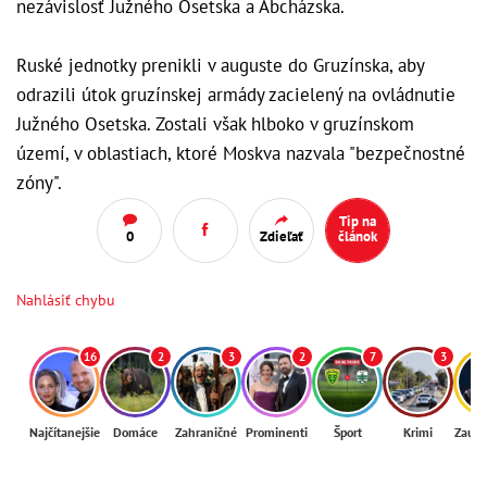
nezávislosť Južného Osetska a Abcházska.
Ruské jednotky prenikli v auguste do Gruzínska, aby
odrazili útok gruzínskej armády zacielený na ovládnutie
Južného Osetska. Zostali však hlboko v gruzínskom
území, v oblastiach, ktoré Moskva nazvala "bezpečnostné
zóny".
Tip na
0
Zdieľať
článok
Nahlásiť chybu
16
2
3
2
7
3
Najčítanejšie
Domáce
Zahraničné
Prominenti
Šport
Krimi
Zaují