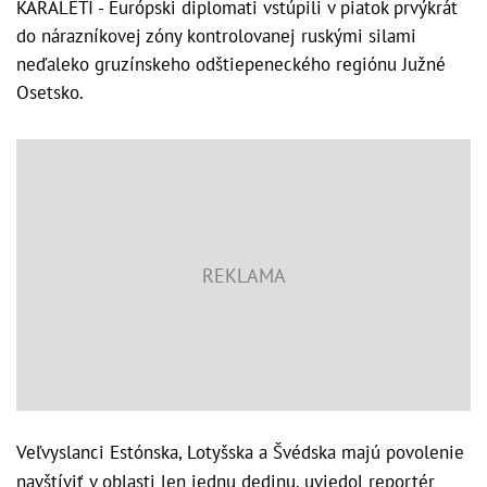
KARALETI - Európski diplomati vstúpili v piatok prvýkrát
do nárazníkovej zóny kontrolovanej ruskými silami
neďaleko gruzínskeho odštiepeneckého regiónu Južné
Osetsko.
Veľvyslanci Estónska, Lotyšska a Švédska majú povolenie
navštíviť v oblasti len jednu dedinu, uviedol reportér