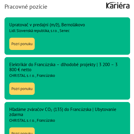
Pracovné pozície
Upratovač v predajni (m/ž), Bernolákovo
Lidl Slovenská republika, s.r.o., Senec
Pozri ponuku
Elektrikár do Francúzska – dlhodobé projekty | 3 200 – 3
800 € netto
CHRISTAL s. r. o., Francúzsko
Pozri ponuku
Hľadáme zváračov CO₂ (135) do Francúzska | Ubytovanie
zdarma
CHRISTAL s. r. o., Francúzsko
Pozri ponuku