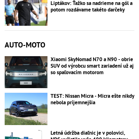
Liptákov: Ťažko sa nadrieme na gól a
potom rozdávame takéto darčeky
AUTO-MOTO
Xiaomi SkyNomad N70 a N90 - obrie
SUV od výrobcu smart zariadení už aj
so spaľovacím motorom
TEST: Nissan Micra - Micra ešte nikdy
nebola príjemnejšia
Letná údržba diaľnic je v polovici,