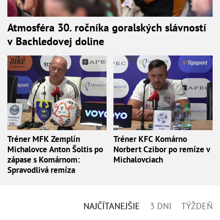
Atmosféra 30. ročníka goralských slávností
v Bachledovej doline
Tréner MFK Zemplín
Tréner KFC Komárno
Michalovce Anton Šoltis po
Norbert Czibor po remíze v
zápase s Komárnom:
Michalovciach
Spravodlivá remíza
NAJČÍTANEJŠIE
3 DNI
TÝŽDEŇ