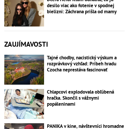
desilo viac ako fotenie v spodnej
bielizni: Záchrana prišla od mamy
ZAUJÍMAVOSTI
Tajné chodby, nacistický výskum a
rozprávkový vzhľad: Príbeh hradu
Czocha neprestáva fascinovať
Chlapcovi explodovala obľúbená
hračka. Skončil s vážnymi
popáleninami
PANIKA v kine, návštevníci hromadne