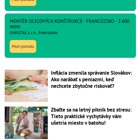
MONTÉR OCEĽOVÝCH KONŠTRUKCIÍ - FRANCÚZSKO - 3 600
netto
CHRISTAL s. r. o., Francúzsko
Pozri ponuku
Inflácia zmenila správanie Slovákov:
Ako narábať s peniazmi, keď
nechcete zbytočne riskovať?
Zbaľte sa na letný piknik bez stresu:
Tieto praktické vychytávky vám
ušetria miesto v batohu!