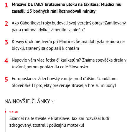
Mrazivé DETAILY brutálneho útoku na taxikára: Mladíci mu
zasadili 13 bodných rán! Rozhodovali minúty
Ako Gáboríkovci roky budovali svoj verejný obraz: Zamilovaný
pár a rodinná idylka! Zmenilo sa niečo?
Krvavý útok medveďa pri Martine: Šelma dohrýzla seniora na
bicykli, zranený sa doplazil k chatám
Napovie vám viac fotka či karikatúra? Známa speváčka drela v
továrni, potom pobláznila celé Slovensko
Europoslanec Zdechovský varuje pred ďalším škandálom:
Slovenské IT projekty preveruje Brusel, v hre sú milióny!
NAJNOVŠIE ČLÁNKY
12:30
Škandál na festivale v Bratislave: Taxikár rozvážal ľudí
zdrogovaný, zostrelil policajnú motorku!