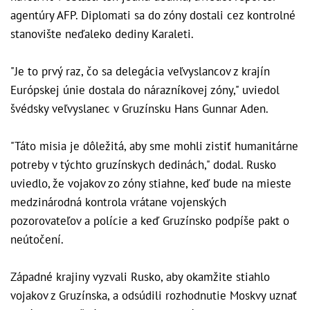
agentúry AFP. Diplomati sa do zóny dostali cez kontrolné
stanovište neďaleko dediny Karaleti.
"Je to prvý raz, čo sa delegácia veľvyslancov z krajín
Európskej únie dostala do nárazníkovej zóny," uviedol
švédsky veľvyslanec v Gruzínsku Hans Gunnar Aden.
"Táto misia je dôležitá, aby sme mohli zistiť humanitárne
potreby v týchto gruzínskych dedinách," dodal. Rusko
uviedlo, že vojakov zo zóny stiahne, keď bude na mieste
medzinárodná kontrola vrátane vojenských
pozorovateľov a polície a keď Gruzínsko podpíše pakt o
neútočení.
Západné krajiny vyzvali Rusko, aby okamžite stiahlo
vojakov z Gruzínska, a odsúdili rozhodnutie Moskvy uznať