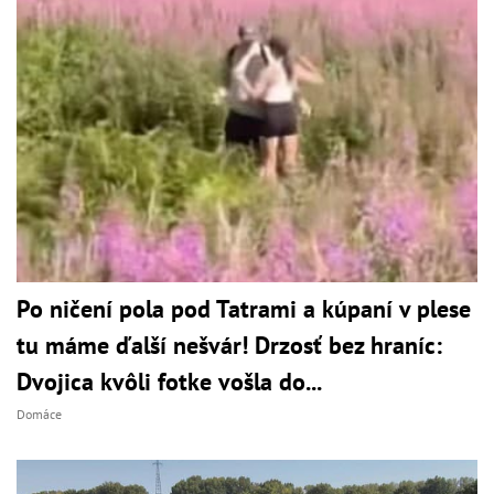
Po ničení pola pod Tatrami a kúpaní v plese
tu máme ďalší nešvár! Drzosť bez hraníc:
Dvojica kvôli fotke vošla do...
Domáce