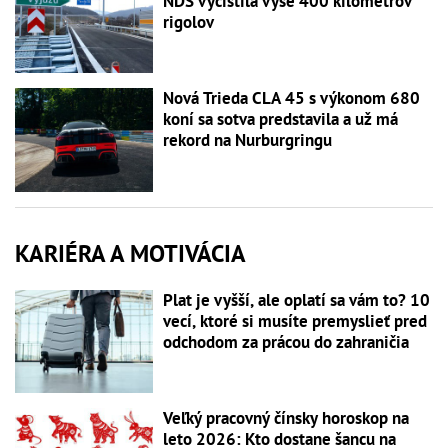
NDS vyčistila vyše 400 kilometrov
rigolov
Nová Trieda CLA 45 s výkonom 680
koní sa sotva predstavila a už má
rekord na Nurburgringu
KARIÉRA A MOTIVÁCIA
Plat je vyšší, ale oplatí sa vám to? 10
vecí, ktoré si musíte premyslieť pred
odchodom za prácou do zahraničia
Veľký pracovný čínsky horoskop na
leto 2026: Kto dostane šancu na