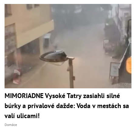
MIMORIADNE Vysoké Tatry zasiahli silné
búrky a prívalové dažde: Voda v mestách sa
valí ulicami!
Domáce