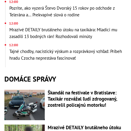
12:00
Pozrite, ako vyzerá Števo Dvorský 15 rokov po odchode z
Telerána a... Prekvapivé slová o rodine
12:00
Mrazivé DETAILY brutálneho útoku na taxikára: Mladíci mu
zasadili 13 bodných rán! Rozhodovali minúty
12:00
Tajné chodby, nacistický výskum a rozprávkový vzhľad: Príbeh
hradu Czocha neprestáva fascinovať
DOMÁCE SPRÁVY
Škandál na festivale v Bratislave:
Taxikár rozvážal ľudí zdrogovaný,
zostrelil policajnú motorku!
Mrazivé DETAILY brutálneho útoku