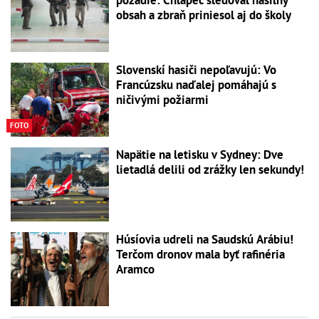
pozadie: Chlapec sledoval násilný
obsah a zbraň priniesol aj do školy
Slovenskí hasiči nepoľavujú: Vo
Francúzsku naďalej pomáhajú s
ničivými požiarmi
FOTO
Napätie na letisku v Sydney: Dve
lietadlá delili od zrážky len sekundy!
Húsíovia udreli na Saudskú Arábiu!
Terčom dronov mala byť rafinéria
Aramco