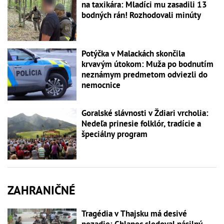
na taxikára: Mladíci mu zasadili 13
bodných rán! Rozhodovali minúty
Potýčka v Malackách skončila
krvavým útokom: Muža po bodnutím
neznámym predmetom odviezli do
nemocnice
Goralské slávnosti v Ždiari vrcholia:
Nedeľa prinesie folklór, tradície a
špeciálny program
ZAHRANIČNÉ
Tragédia v Thajsku má desivé