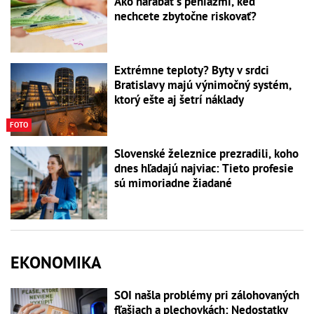
Ako narábať s peniazmi, keď
nechcete zbytočne riskovať?
Extrémne teploty? Byty v srdci
Bratislavy majú výnimočný systém,
ktorý ešte aj šetrí náklady
FOTO
Slovenské železnice prezradili, koho
dnes hľadajú najviac: Tieto profesie
sú mimoriadne žiadané
EKONOMIKA
SOI našla problémy pri zálohovaných
fľašiach a plechovkách: Nedostatky