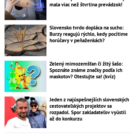
mala viac než štvrtina prevádzok!
Slovensko tvrdo dopláca na sucho:
Burzy reagujú rýchlo, kedy pocítime
horúčavy v peňaženkách?
Zelený mimozemšťan či žltý šašo:
Spoznáte známe značky podľa ich
maskotov? Otestujte sa! (kvíz)
Jeden z najúspešnejších slovenských
cestovateľských projektov sa
rozpadol. Spor zakladateľov vyústil
až do konkurzu