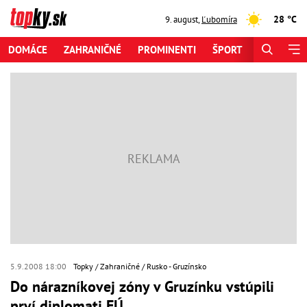
28 °C
9. august
,
Ľubomíra
DOMÁCE
ZAHRANIČNÉ
PROMINENTI
ŠPORT
ZAUJÍMAV
5.9.2008 18:00
Topky
Zahraničné
Rusko - Gruzínsko
Do nárazníkovej zóny v Gruzínku vstúpili
prví diplomati EÚ