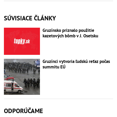
SÚVISIACE ČLÁNKY
Gruzínsko priznalo použitie
kazetových bômb v J. Osetsku
Gruzínci vytvoria ľudskú reťaz počas
summitu EÚ
ODPORÚČAME