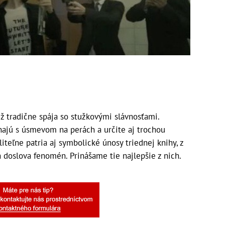
ž tradične spája so stužkovými slávnosťami.
najú s úsmevom na perách a určite aj trochou
iteľne patria aj symbolické únosy triednej knihy, z
h doslova fenomén. Prinášame tie najlepšie z nich.