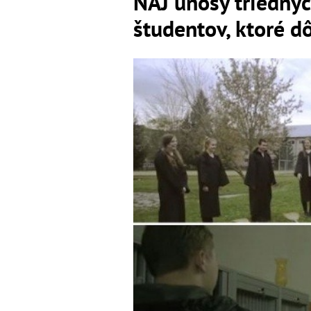
NAJ únosy triedny
študentov, ktoré d