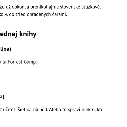
 že už dokonca prenikol aj na slovenské stužkové.
koly, do tried opradených čarami.
iednej knihy
lina)
á la Forrest Gump.
a)
 učiteľ išiel na záchod. Alebo to spraví niekto, kto