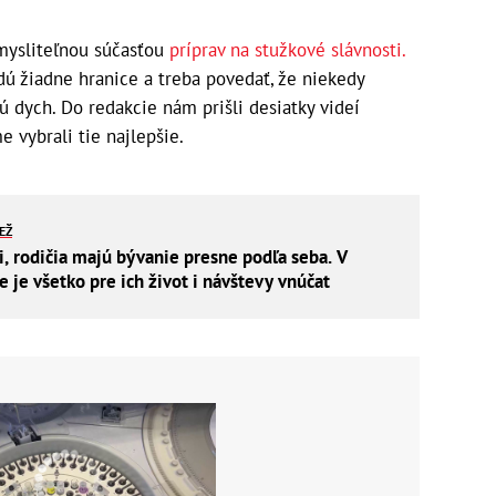
dmysliteľnou súčasťou
príprav na stužkové slávnosti.
dú žiadne hranice a treba povedať, že niekedy
ú dych. Do redakcie nám prišli desiatky videí
e vybrali tie najlepšie.
IEŽ
i, rodičia majú bývanie presne podľa seba. V
je všetko pre ich život i návštevy vnúčat