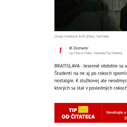
Únosy triednych kníh (Zdroj: YouTube)
© Zoznam/
np, Foto a Video: Youtube/Tip čitateľa
BRATISLAVA - Jesenné obdobie sa u
Študenti na ne aj po rokoch spomí
nostalgie. K stužkovej ale neodmysl
ktorých sa stal v posledných rokoc