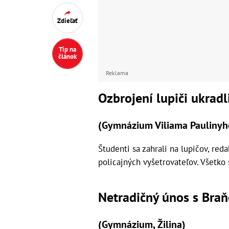
Zdieľať
Tip na
článok
Reklama
Ozbrojení lupiči ukradl
(
Gymnázium Viliama Paulinyho
Študenti sa zahrali na lupičov, red
policajných vyšetrovateľov. Všetko
Netradičný únos s Br
(Gymnázium, Žilina)