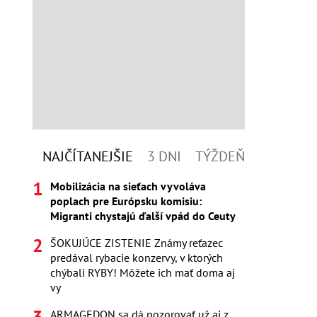
NAJČÍTANEJŠIE
3 DNI
TÝŽDEŇ
Mobilizácia na sieťach vyvoláva
poplach pre Európsku komisiu:
Migranti chystajú ďalší vpád do Ceuty
ŠOKUJÚCE ZISTENIE Známy reťazec
predával rybacie konzervy, v ktorých
chýbali RYBY! Môžete ich mať doma aj
vy
ARMAGEDON sa dá pozorovať už aj z