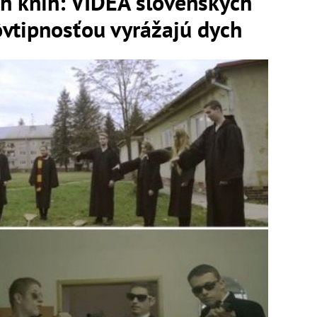
ch kníh: VIDEÁ slovenských
ôvtipnosťou vyrážajú dych