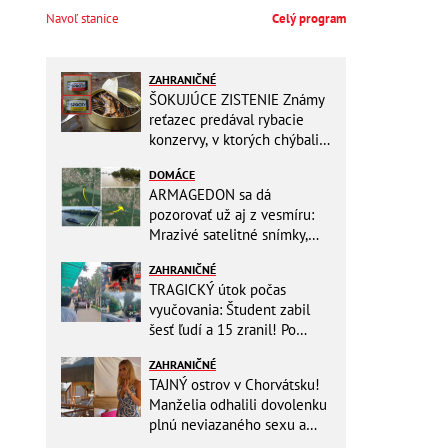
Navoľ stanice
Celý program
ZAHRANIČNÉ
ŠOKUJÚCE ZISTENIE Známy
reťazec predával rybacie
konzervy, v ktorých chýbali
RYBY! Môžete ich mať doma
DOMÁCE
aj vy
ARMAGEDON sa dá
pozorovať už aj z vesmíru:
Mrazivé satelitné snímky,
rozdiel len pár rokov a po
ZAHRANIČNÉ
vode ani stopy!
TRAGICKÝ útok počas
vyučovania: Študent zabil
šesť ľudí a 15 zranil! Po
útoku spáchal samovraždu
ZAHRANIČNÉ
TAJNÝ ostrov v Chorvátsku!
Manželia odhalili dovolenku
plnú neviazaného sexu a
pikatné detaily