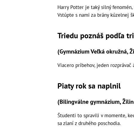
Harry Potter je taký silný fenomén,
Vstúpte s nami za brány kúzelnej š
Triedu poznáš podľa tr
(Gymnázium Veľká okružná, Ži
Viacero príbehov, jeden rozprávač 
Piaty rok sa naplnil
(Bilingválne gymnázium, Žilin
Študenti to spravili v momente, keď
sa zlaní z druhého poschodia.