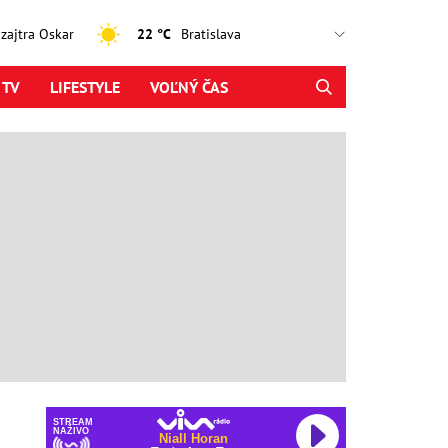
, zajtra Oskar
22 °C
 TV
LIFESTYLE
VOĽNÝ ČAS
STREAM
NAŽIVO
Niall Horan