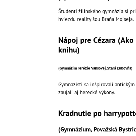
Študenti žilinského gymnázia si pr
hviezdu reality šou Braňa Mojseja.
Nápoj pre Cézara (Ako s
knihu)
(Gymnázim Terézie Vansovej, Stará Ľubovňa)
Gymnazisti sa inšpirovali antickým
zaujali aj herecké výkony.
Kradnutie po harrypott
(Gymnázium, Považská Bystric