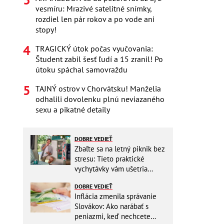
vesmíru: Mrazivé satelitné snímky,
rozdiel len pár rokov a po vode ani
stopy!
TRAGICKÝ útok počas vyučovania:
Študent zabil šesť ľudí a 15 zranil! Po
útoku spáchal samovraždu
TAJNÝ ostrov v Chorvátsku! Manželia
odhalili dovolenku plnú neviazaného
sexu a pikatné detaily
DOBRE VEDIEŤ
Zbaľte sa na letný piknik bez
stresu: Tieto praktické
vychytávky vám ušetria
miesto v batohu!
DOBRE VEDIEŤ
Inflácia zmenila správanie
Slovákov: Ako narábať s
peniazmi, keď nechcete