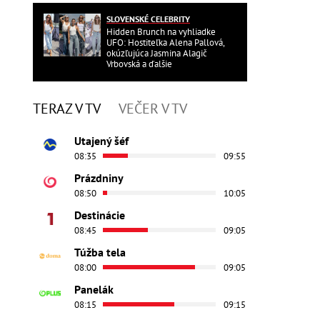
SLOVENSKÉ CELEBRITY
Hidden Brunch na vyhliadke
UFO: Hostiteľka Alena Pallová,
okúzľujúca Jasmina Alagič
Vrbovská a ďalšie
TERAZ V TV
VEČER V TV
Utajený šéf
08:35
09:55
Prázdniny
08:50
10:05
Destinácie
08:45
09:05
Túžba tela
08:00
09:05
Panelák
08:15
09:15