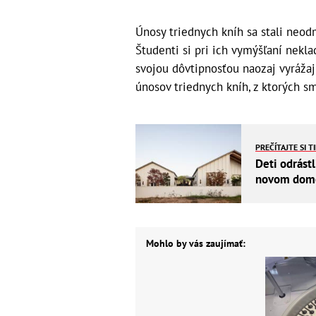
Únosy triednych kníh sa stali neo
Študenti si pri ich vymýšľaní nekla
svojou dôvtipnosťou naozaj vyrážaj
únosov triednych kníh, z ktorých sm
PREČÍTAJTE SI T
Deti odrástl
novom dome 
Mohlo by vás zaujímať: