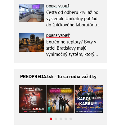
zbytočne riskovať?
DOBRE VEDIEŤ
Cesta od odberu krvi až po
výsledok: Unikátny pohľad
do špičkového laboratória na
Slovensku
DOBRE VEDIEŤ
Extrémne teploty? Byty v
srdci Bratislavy majú
výnimočný systém, ktorý
ešte aj šetrí náklady
PREDPREDAJ
.sk - Tu sa rodia zážitky