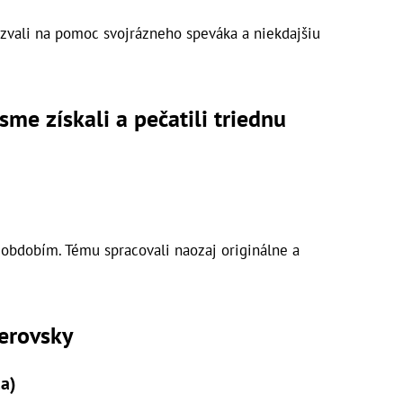
izvali na pomoc svojrázneho speváka a niekdajšiu
me získali a pečatili triednu
 obdobím. Tému spracovali naozaj originálne a
erovsky
a)