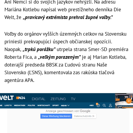
Ani Nemci si do svojich jazykov nehrýzli. Na adresu
Mariána Kotlebu napísal web prestížneho denníka Die
Welt, že
„pravicový extrémista prehral župné voľby.”
Voľby do orgánov vyšších územných celkov na Slovensku
priniesli prekvapujúci úspech občianskej opozícii.
Naopak,
„trpkú porážku”
utrpela strana Smer-SD premiéra
Roberta Fica, a
„veľkým porazeným”
je aj Marian Kotleba,
doterajší predseda BBSK za Ľudovú stranu Naše
Slovensko (ĽSNS), komentovala zas rakúska tlačová
agentúra APA.