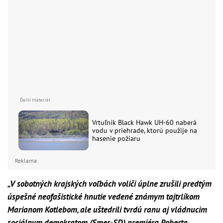
Vrtuľník Black Hawk UH-60 naberá
vodu v priehrade, ktorú použije na
hasenie požiaru
Reklama
„V sobotných krajských voľbách voliči úplne zrušili predtým
úspešné neofašistické hnutie vedené známym tajtrlíkom
Marianom Kotlebom, ale uštedrili tvrdú ranu aj vládnucim
sociálnym demokratom (Smer-SD) premiéra Roberta