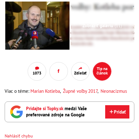
Zobraziť galériu
(11)
Tip na
1073
Zdieľať
článok
Viac o téme:
Marian Kotleba
,
Župné voľby 2017
,
Neonacizmus
Pridajte si Topky.sk
medzi Vaše
Pridať
preferované zdroje na Google
Nahlásiť chybu