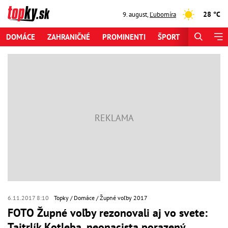
28 °C
9. august
,
Ľubomíra
DOMÁCE
ZAHRANIČNÉ
PROMINENTI
ŠPORT
ZAUJÍMAV
6.11.2017 8:10
Topky
Domáce
Župné voľby 2017
FOTO Župné voľby rezonovali aj vo svete:
Tajtrlík Kotleba, neonacista porazený