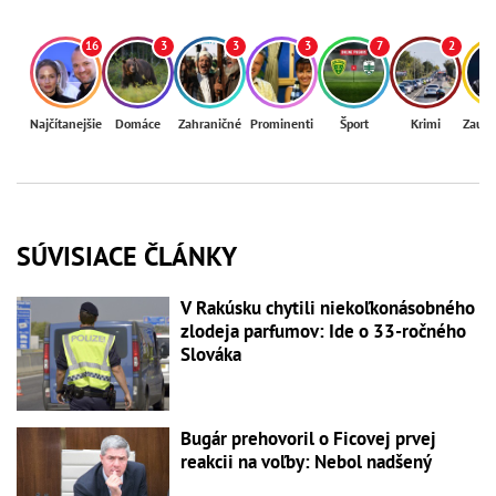
16
3
3
3
7
2
Najčítanejšie
Domáce
Zahraničné
Prominenti
Šport
Krimi
Zaují
SÚVISIACE ČLÁNKY
V Rakúsku chytili niekoľkonásobného
zlodeja parfumov: Ide o 33-ročného
Slováka
Bugár prehovoril o Ficovej prvej
reakcii na voľby: Nebol nadšený