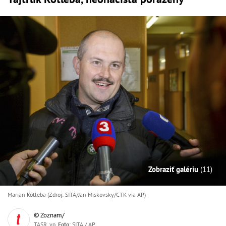
Zobraziť galériu
(11)
Marian Kotleba (Zdroj: SITA/Jan Miskovsky/CTK via AP)
© Zoznam/
TASR, vo,
Foto
: SITA / AP