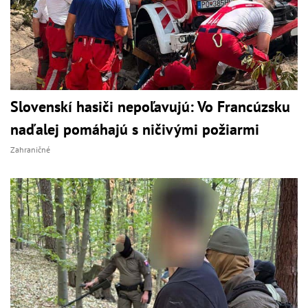
Slovenskí hasiči nepoľavujú: Vo Francúzsku
naďalej pomáhajú s ničivými požiarmi
Zahraničné