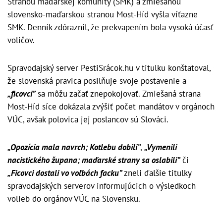
Stranou maďarskej komunity (SMK) a zmiešanou
slovensko-maďarskou stranou Most-Híd vyšla víťazne
SMK. Denník zdôraznil, že prekvapením bola vysoká účasť
voličov.
Spravodajský server PestiSrácok.hu v titulku konštatoval,
že slovenská pravica posilňuje svoje postavenie a
„ficovci”
sa môžu začať znepokojovať. Zmiešaná strana
Most-Híd síce dokázala zvýšiť počet mandátov v orgánoch
VÚC, avšak polovica jej poslancov sú Slováci.
„Opozícia mala navrch; Kotlebu dobili”
,
„Vymenili
nacistického župana; maďarské strany sa oslabili”
či
„Ficovci dostali vo voľbách facku”
zneli ďalšie titulky
spravodajských serverov informujúcich o výsledkoch
volieb do orgánov VÚC na Slovensku.