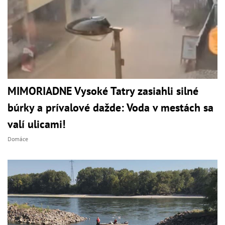
MIMORIADNE Vysoké Tatry zasiahli silné
búrky a prívalové dažde: Voda v mestách sa
valí ulicami!
Domáce