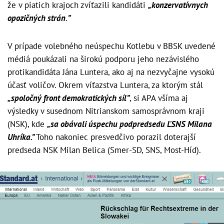
že v piatich krajoch zvíťazili kandidáti
„konzervatívnych
opozičných strán
.
”
V prípade volebného neúspechu Kotlebu v BBSK uvedené
médiá poukázali na širokú podporu jeho nezávislého
protikandidáta Jána Luntera, ako aj na nezvyčajne vysokú
účasť voličov. Okrem víťazstva Luntera, za ktorým stál
„spoločný front demokratických síl”
, si APA všíma aj
výsledky v susednom Nitrianskom samosprávnom kraji
(NSK), kde
„sa obávali úspechu podpredsedu ĽSNS Milana
Uhríka.”
Toho nakoniec presvedčivo porazil doterajší
predseda NSK Milan Belica (Smer-SD, SNS, Most-Híd).