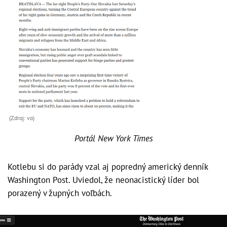
(Zdroj: vo)
Portál New York Times
Kotlebu si do parády vzal aj popredný americký denník
Washington Post. Uviedol, že neonacistický líder bol
porazený v župných voľbách.