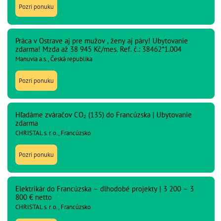
Pozri ponuku
Práca v Ostrave aj pre mužov , ženy aj páry! Ubytovanie
zdarma! Mzda až 38 945 Kč/mes. Ref. č.: 38462*1.004
Manuvia a.s., Česká republika
Pozri ponuku
Hľadáme zváračov CO₂ (135) do Francúzska | Ubytovanie
zdarma
CHRISTAL s. r. o., Francúzsko
Pozri ponuku
Elektrikár do Francúzska – dlhodobé projekty | 3 200 – 3
800 € netto
CHRISTAL s. r. o., Francúzsko