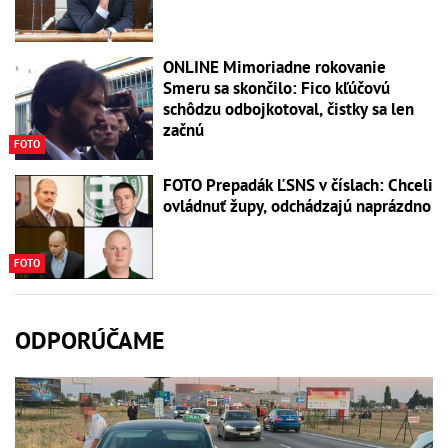
ONLINE Mimoriadne rokovanie
Smeru sa skončilo: Fico kľúčovú
schôdzu odbojkotoval, čistky sa len
začnú
FOTO
FOTO Prepadák ĽSNS v číslach: Chceli
ovládnuť župy, odchádzajú naprázdno
FOTO
ODPORÚČAME