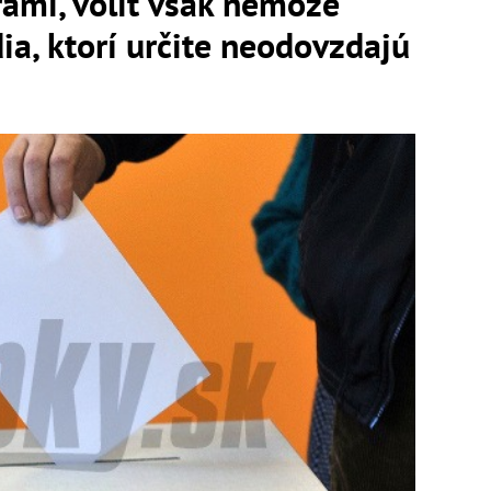
rami, voliť však nemôže
ia, ktorí určite neodovzdajú