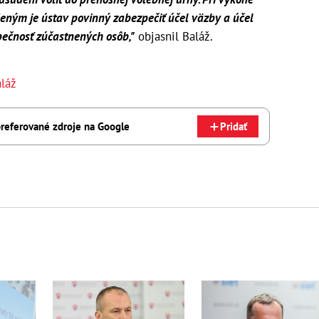
ným je ústav povinný zabezpečiť účel väzby a účel
pečnosť zúčastnených osôb,"
objasnil Baláž.
aláž
referované zdroje na Google
Pridať