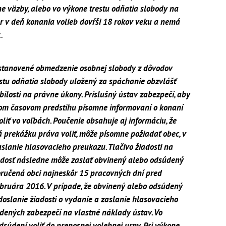
e väzby, alebo vo výkone trestu odňatia slobody na
ôr v deň konania volieb dovŕši 18 rokov veku a nemá
.
ustanovené obmedzenie osobnej slobody z dôvodov
estu odňatia slobody uložený za spáchanie obzvlášť
ilosti na právne úkony. Príslušný ústav zabezpečí, aby
nom časovom predstihu písomne informovaní o konaní
liť vo voľbách. Poučenie obsahuje aj informáciu, že
 prekážku práva voliť, môže písomne požiadať obec, v
aslanie hlasovacieho preukazu. Tlačivo žiadosti na
žiadosť následne môže zaslať obvinený alebo odsúdený
doručená obci najneskôr 15 pracovných dní pred
ebruára 2016. V prípade, že obvinený alebo odsúdený
oslanie žiadosti o vydanie a zaslanie hlasovacieho
dených zabezpečí na vlastné náklady ústav. Vo
súdení voliť do prenosnej volebnej urny. Pri výkone