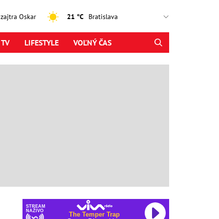
, zajtra Oskar
21 °C
 TV
LIFESTYLE
VOĽNÝ ČAS
STREAM
NAŽIVO
The Temper Trap