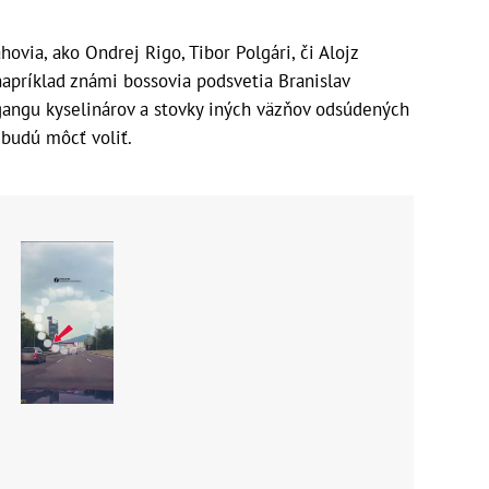
ovia, ako Ondrej Rigo, Tibor Polgári, či Alojz
 napríklad známi bossovia podsvetia Branislav
gangu kyselinárov a stovky iných väzňov odsúdených
ebudú môcť voliť.