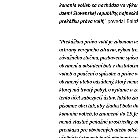
konania volieb sa nachádza vo výkon
území Slovenskej republiky, najnesk
prekážku práva voliť,
" povedal Baláž
"Prekážkou práva voliť je zákonom 
ochrany verejného zdravia, výkon tr
závažného zločinu, pozbavenie spôsob
obvinení a odsúdení boli v dostatoč
volieb a poučení o spôsobe a práve vo
obvinený alebo odsúdený, ktorý nemá
ktorej má trvalý pobyt, o vydanie a z
tento účel zabezpečí ústav. Takúto 
písomne obci tak, aby žiadosť bola 
konaním volieb, to znamená do 15. f
nemá vlastné peňažné prostriedky, od
preukazu pre obvinených alebo odsú
všetkých ústavoch budú obvinení a od