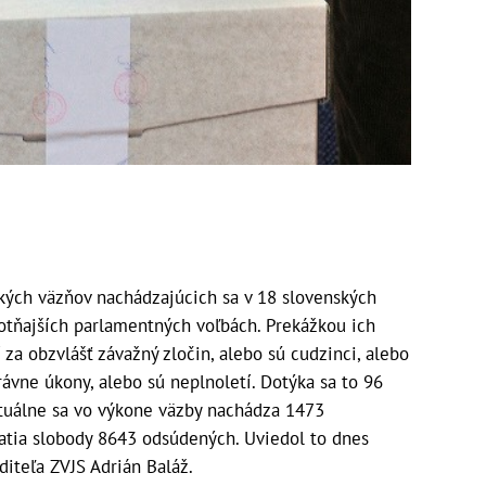
ých väzňov nachádzajúcich sa v 18 slovenských
otňajších parlamentných voľbách. Prekážkou ich
í za obzvlášť závažný zločin, alebo sú cudzinci, alebo
ávne úkony, alebo sú neplnoletí. Dotýka sa to 96
tuálne sa vo výkone väzby nachádza 1473
atia slobody 8643 odsúdených. Uviedol to dnes
diteľa ZVJS Adrián Baláž.