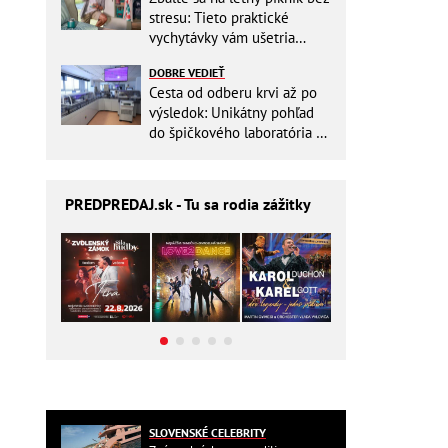
stresu: Tieto praktické
vychytávky vám ušetria
miesto v batohu!
DOBRE VEDIEŤ
Cesta od odberu krvi až po
výsledok: Unikátny pohľad
do špičkového laboratória na
Slovensku
PREDPREDAJ
.sk - Tu sa rodia zážitky
SLOVENSKÉ CELEBRITY