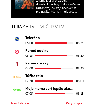
Známe krásky prezradili
dovolenkové tipy: Srdcovka Silvie
Križanovej, najkrajšia Slovenka
prezradila, kde to miluje a čo
ďalšie?
TERAZ V TV
VEČER V TV
Teleráno
06:00
08:25
Ranné noviny
06:15
08:20
Ranné správy
07:00
08:30
Túžba tela
07:30
08:00
Moja mama varí lepšie ako tvoja
07:05
08:15
Navoľ stanice
Celý program