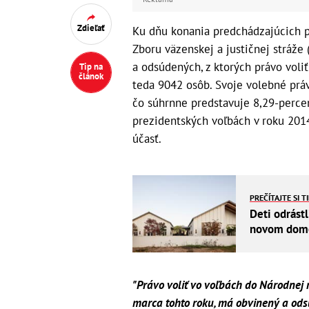
Zdieľať
Ku dňu konania predchádzajúcich p
Zboru väzenskej a justičnej stráže
a odsúdených, z ktorých právo vol
Tip na
článok
teda 9042 osôb. Svoje volebné prá
čo súhrnne predstavuje 8,29-perce
prezidentských voľbách v roku 201
účasť.
PREČÍTAJTE SI T
Deti odrástl
novom dome 
"Právo voliť vo voľbách do Národnej 
marca tohto roku, má obvinený a odsú