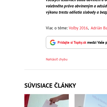
volebného práva obvineným a odsúde
výkonu trestu odňatia slobody a bez
Viac o téme:
Voľby 2016
,
Adrián B
Pridajte si Topky.sk
medzi Vaše p
Nahlásiť chybu
SÚVISIACE ČLÁNKY