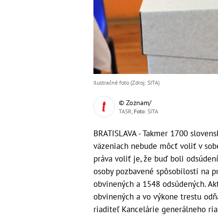
Ilustračné foto (Zdroj: SITA)
© Zoznam/
TASR,
Foto
: SITA
BRATISLAVA - Takmer 1700 slovensk
väzeniach nebude môcť voliť v sob
práva voliť je, že buď boli odsúden
osoby pozbavené spôsobilosti na pr
obvinených a 1548 odsúdených. Ak
obvinených a vo výkone trestu odň
riaditeľ Kancelárie generálneho ria