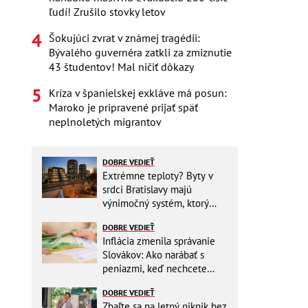
ľudí! Zrušilo stovky letov
Šokujúci zvrat v známej tragédii:
Bývalého guvernéra zatkli za zmiznutie
43 študentov! Mal ničiť dôkazy
Kríza v španielskej exkláve má posun:
Maroko je pripravené prijať späť
neplnoletých migrantov
DOBRE VEDIEŤ
Extrémne teploty? Byty v
srdci Bratislavy majú
výnimočný systém, ktorý
ešte aj šetrí náklady
DOBRE VEDIEŤ
Inflácia zmenila správanie
Slovákov: Ako narábať s
peniazmi, keď nechcete
zbytočne riskovať?
DOBRE VEDIEŤ
Zbaľte sa na letný piknik bez