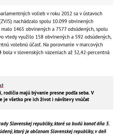
arlamentných volieb v roku 2012 sa v ústavoch
 (ZVJS) nachádzalo spolu 10.099 obvinených
iť malo 1465 obvinených a 7577 odsúdených, spolu
vo vtedy využilo 158 obvinených a 592 odsúdených,
ntnú volebnú účasť. Na porovnanie v marcových
4 bola v slovenských väzeniach až 32,42-percentná
IEŽ
i, rodičia majú bývanie presne podľa seba. V
je všetko pre ich život i návštevy vnúčat
rady Slovenskej republiky, ktoré sa budú konať dňa 5.
dený, ktorý je občanom Slovenskej republiky, v deň