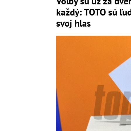
Voľby sú už za dve
každý: TOTO sú ľud
svoj hlas