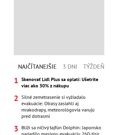
NAJČÍTANEJŠIE
3 DNI
TÝŽDEŇ
Skenovať Lidl Plus sa oplatí: Ušetrite
viac ako 30% z nákupu
Silné zemetrasenie si vyžiadalo
evakuácie: Otrasy zasiahli aj
mrakodrapy, meteorológovia varujú
pred dotrasmi
Blíži sa ničivý tajfún Dolphin: Japonsko
nariadilo masívnu evakuáciu 260-tisíc