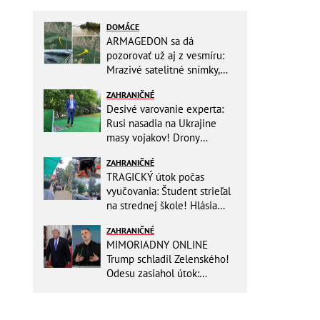
DOMÁCE
ARMAGEDON sa dá
pozorovať už aj z vesmíru:
Mrazivé satelitné snímky,
rozdiel len pár rokov a po
ZAHRANIČNÉ
vode ani stopy!
Desivé varovanie experta:
Rusi nasadia na Ukrajine
masy vojakov! Drony
nebudú stačiť
ZAHRANIČNÉ
TRAGICKÝ útok počas
vyučovania: Študent strieľal
na strednej škole! Hlásia
mŕtvych a množstvo
ZAHRANIČNÉ
zranených
MIMORIADNY ONLINE
Trump schladil Zelenského!
Odesu zasiahol útok:
Odvolaný Fedorov túži po
návrate