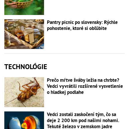
Pantry picnic po slovensky: Rýchle
pohostenie, ktoré si obľúbite
TECHNOLÓGIE
Prečo mŕtve šváby ležia na chrbte?
Vedci vyvrátili rozšírené vysvetlenie
o hladkej podlahe
Vedci zostali zaskočení tým, čo sa
deje 2 200 km pod našimi nohami.
Tekuté železo v zemskom jadre