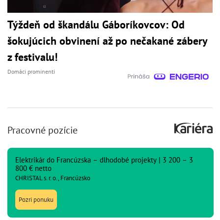
Týždeň od škandálu Gáboríkovcov: Od
šokujúcich obvinení až po nečakané zábery
z festivalu!
Domáci prominenti
Pracovné pozície
Elektrikár do Francúzska – dlhodobé projekty | 3 200 – 3
800 € netto
CHRISTAL s. r. o., Francúzsko
Pozri ponuku