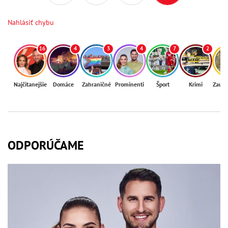
Nahlásiť chybu
16
4
3
4
7
2
Najčítanejšie
Domáce
Zahraničné
Prominenti
Šport
Krimi
Zaují
ODPORÚČAME