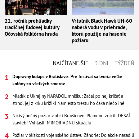
22. ročník prehliadky
Vrtuľník Black Hawk UH-60
tradičnej ľudovej kultúry
naberá vodu v priehrade,
Očovská folklórna hruda
ktorú použije na hasenie
požiaru
NAJČÍTANEJŠIE
3 DNI
TÝŽDEŇ
Dopravný kolaps v Bratislave: Pre festival sa tvoria veľké
kolóny zo všetkých smerov
Mladík z Ukrajiny NAPADOL mníšku: Začal po nej kričať a
strhol jej z krku krížik! Namiesto trestu ho čaká niečo iné
Ničivý nočný požiar v obci Braväcovo: Plamene zničili DESAŤ
stavieb! Vyhlásili MIMORIADNU situáciu
Požiar v blízkosti vojenského ústavu Záhorie: Do akcie nasadili