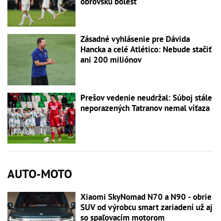
obrovskú bolesť
Zásadné vyhlásenie pre Dávida
Hancka a celé Atlético: Nebude stačiť
ani 200 miliónov
Prešov vedenie neudržal: Súboj stále
neporazených Tatranov nemal víťaza
AUTO-MOTO
Xiaomi SkyNomad N70 a N90 - obrie
SUV od výrobcu smart zariadení už aj
so spaľovacím motorom