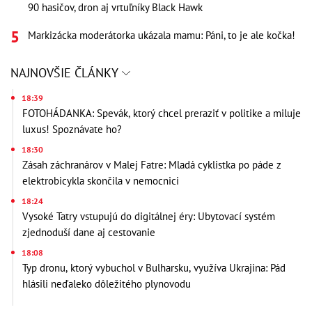
90 hasičov, dron aj vrtuľníky Black Hawk
Markizácka moderátorka ukázala mamu: Páni, to je ale kočka!
NAJNOVŠIE ČLÁNKY
18:39
FOTOHÁDANKA: Spevák, ktorý chcel preraziť v politike a miluje
luxus! Spoznávate ho?
18:30
Zásah záchranárov v Malej Fatre: Mladá cyklistka po páde z
elektrobicykla skončila v nemocnici
18:24
Vysoké Tatry vstupujú do digitálnej éry: Ubytovací systém
zjednoduší dane aj cestovanie
18:08
Typ dronu, ktorý vybuchol v Bulharsku, využíva Ukrajina: Pád
hlásili neďaleko dôležitého plynovodu