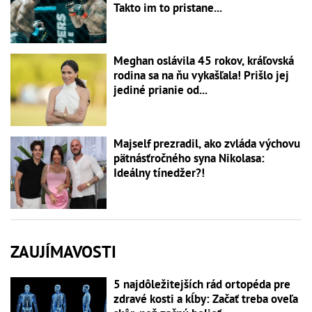
Takto im to pristane...
Meghan oslávila 45 rokov, kráľovská
rodina sa na ňu vykašľala! Prišlo jej
jediné prianie od...
Majself prezradil, ako zvláda výchovu
pätnásťročného syna Nikolasa:
Ideálny tínedžer?!
ZAUJÍMAVOSTI
5 najdôležitejších rád ortopéda pre
zdravé kosti a kĺby: Začať treba oveľa