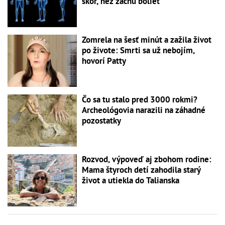
skôr, než začnú bolieť
Zomrela na šesť minút a zažila život
po živote: Smrti sa už nebojím,
hovorí Patty
Čo sa tu stalo pred 3000 rokmi?
Archeológovia narazili na záhadné
pozostatky
Rozvod, výpoveď aj zbohom rodine:
Mama štyroch detí zahodila starý
život a utiekla do Talianska