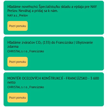
Hľadáme nového/vú Špecialistu/ku skladu a výdaja pre NAY
Prešov. Neváhaj a pridaj sa k nám.
NAY a.s., Prešov
Pozri ponuku
Hľadáme zváračov CO₂ (135) do Francúzska | Ubytovanie
zdarma
CHRISTAL s. r. o., Francúzsko
Pozri ponuku
MONTÉR OCEĽOVÝCH KONŠTRUKCIÍ - FRANCÚZSKO - 3 600
netto
CHRISTAL s. r. o., Francúzsko
Pozri ponuku