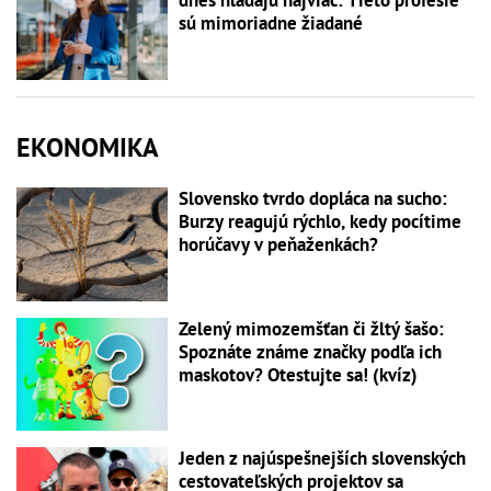
dnes hľadajú najviac: Tieto profesie
sú mimoriadne žiadané
EKONOMIKA
Slovensko tvrdo dopláca na sucho:
Burzy reagujú rýchlo, kedy pocítime
horúčavy v peňaženkách?
Zelený mimozemšťan či žltý šašo:
Spoznáte známe značky podľa ich
maskotov? Otestujte sa! (kvíz)
Jeden z najúspešnejších slovenských
cestovateľských projektov sa