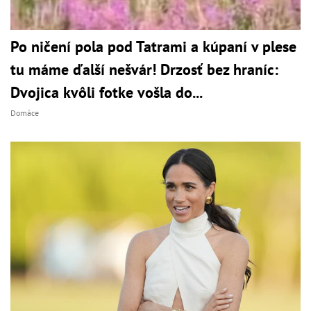
Po ničení pola pod Tatrami a kúpaní v plese
tu máme ďalší nešvár! Drzosť bez hraníc:
Dvojica kvôli fotke vošla do...
Domáce