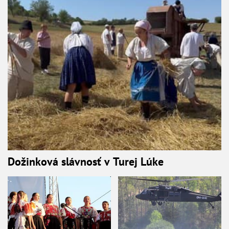
Dožinková slávnosť v Turej Lúke