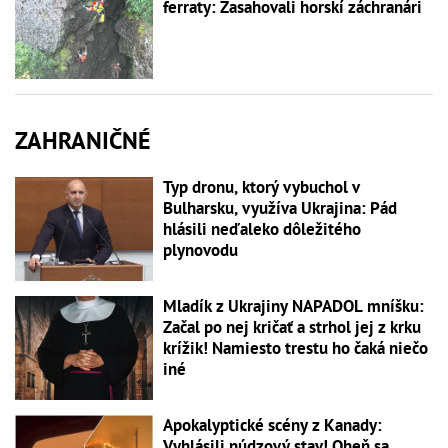
ferraty: Zasahovali horskí záchranári
ZAHRANIČNÉ
Typ dronu, ktorý vybuchol v
Bulharsku, využíva Ukrajina: Pád
hlásili neďaleko dôležitého
plynovodu
Mladík z Ukrajiny NAPADOL mníšku:
Začal po nej kričať a strhol jej z krku
krížik! Namiesto trestu ho čaká niečo
iné
Apokalyptické scény z Kanady:
Vyhlásili núdzový stav! Oheň sa