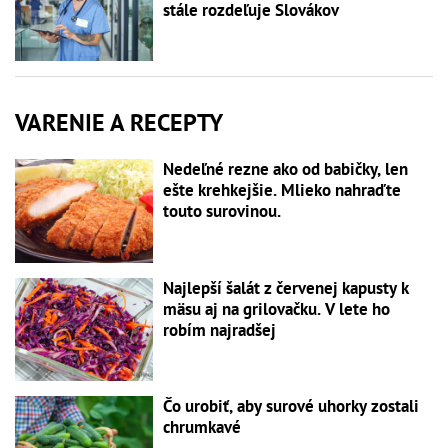
stále rozdeľuje Slovákov
VARENIE A RECEPTY
Nedeľné rezne ako od babičky, len
ešte krehkejšie. Mlieko nahraďte
touto surovinou.
Najlepší šalát z červenej kapusty k
mäsu aj na grilovačku. V lete ho
robím najradšej
Čo urobiť, aby surové uhorky zostali
chrumkavé