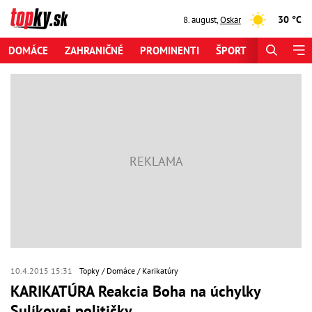
30 °C
8. august
,
Oskar
DOMÁCE
ZAHRANIČNÉ
PROMINENTI
ŠPORT
ZAUJÍMAV
10.4.2015 15:31
Topky
Domáce
Karikatúry
KARIKATÚRA Reakcia Boha na úchylky
Sulíkovej političky