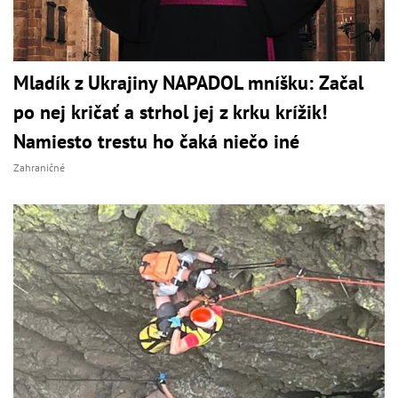
Mladík z Ukrajiny NAPADOL mníšku: Začal
po nej kričať a strhol jej z krku krížik!
Namiesto trestu ho čaká niečo iné
Zahraničné