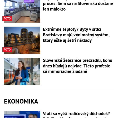
proces: Sem sa na Slovensku dostane
len málokto
FOTO
Extrémne teploty? Byty v srdci
Bratislavy majú výnimočný systém,
ktorý ešte aj šetrí náklady
FOTO
Slovenské železnice prezradili, koho
dnes hľadajú najviac: Tieto profesie
sú mimoriadne žiadané
EKONOMIKA
Vráti sa vyšší rodičovský dôchodok?