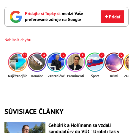
Pridajte si Topky.sk
medzi Vaše
Pridať
preferované zdroje na Google
Nahlásiť chybu
16
4
5
4
7
5
Najčítanejšie
Domáce
Zahraničné
Prominenti
Šport
Krimi
Zaují
SÚVISIACE ČLÁNKY
Cehlárik a Hoffmann sa vzdali
kandidatúry do VÚC: Urobili tak v