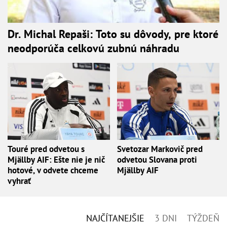
Dr. Michal Repaši: Toto su dôvody, pre ktoré
neodporúča celkovú zubnú náhradu
Touré pred odvetou s
Svetozar Markovič pred
Mjällby AIF: Ešte nie je nič
odvetou Slovana proti
hotové, v odvete chceme
Mjällby AIF
vyhrať
NAJČÍTANEJŠIE
3 DNI
TÝŽDEŇ