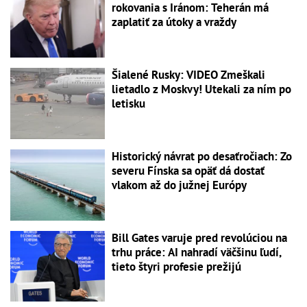
rokovania s Iránom: Teherán má
zaplatiť za útoky a vraždy
Šialené Rusky: VIDEO Zmeškali
lietadlo z Moskvy! Utekali za ním po
letisku
Historický návrat po desaťročiach: Zo
severu Fínska sa opäť dá dostať
vlakom až do južnej Európy
Bill Gates varuje pred revolúciou na
trhu práce: AI nahradí väčšinu ľudí,
tieto štyri profesie prežijú