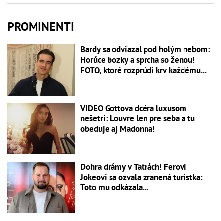
PROMINENTI
Bardy sa odviazal pod holým nebom:
Horúce bozky a sprcha so ženou!
FOTO, ktoré rozprúdi krv každému...
VIDEO Gottova dcéra luxusom
nešetrí: Louvre len pre seba a tu
obeduje aj Madonna!
Dohra drámy v Tatrách! Ferovi
Jokeovi sa ozvala zranená turistka:
Toto mu odkázala...