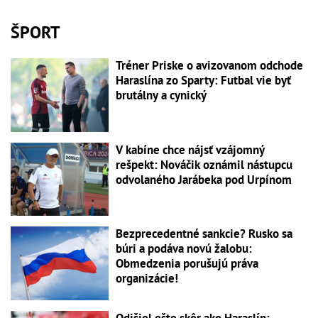
ŠPORT
Tréner Priske o avizovanom odchode
Haraslína zo Sparty: Futbal vie byť
brutálny a cynický
V kabíne chce nájsť vzájomný
rešpekt: Nováčik oznámil nástupcu
odvolaného Jarábeka pod Urpínom
Bezprecedentné sankcie? Rusko sa
búri a podáva novú žalobu:
Obmedzenia porušujú práva
organizácie!
Odišiel ešte skôr ako Haraslín: