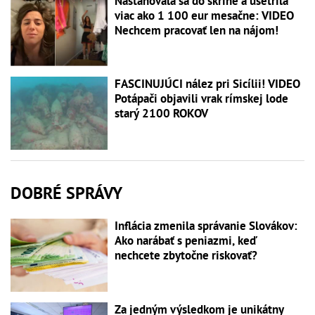
Nasťahovala sa do skrine a ušetrila
viac ako 1 100 eur mesačne: VIDEO
Nechcem pracovať len na nájom!
FASCINUJÚCI nález pri Sicílii! VIDEO
Potápači objavili vrak rímskej lode
starý 2100 ROKOV
DOBRÉ SPRÁVY
Inflácia zmenila správanie Slovákov:
Ako narábať s peniazmi, keď
nechcete zbytočne riskovať?
Za jedným výsledkom je unikátny