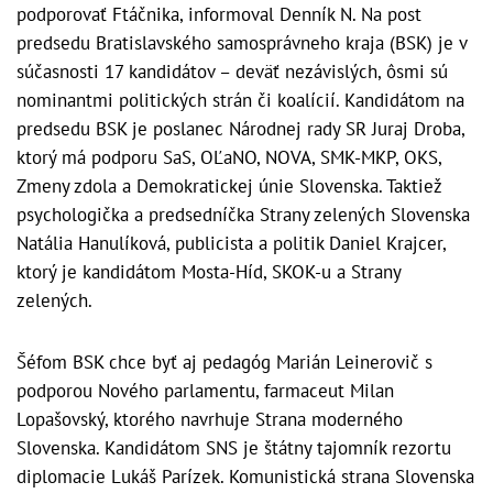
podporovať Ftáčnika, informoval Denník N. Na post
predsedu Bratislavského samosprávneho kraja (BSK) je v
súčasnosti 17 kandidátov – deväť nezávislých, ôsmi sú
nominantmi politických strán či koalícií. Kandidátom na
predsedu BSK je poslanec Národnej rady SR Juraj Droba,
ktorý má podporu SaS, OĽaNO, NOVA, SMK-MKP, OKS,
Zmeny zdola a Demokratickej únie Slovenska. Taktiež
psychologička a predsedníčka Strany zelených Slovenska
Natália Hanulíková, publicista a politik Daniel Krajcer,
ktorý je kandidátom Mosta-Híd, SKOK-u a Strany
zelených.
Šéfom BSK chce byť aj pedagóg Marián Leinerovič s
podporou Nového parlamentu, farmaceut Milan
Lopašovský, ktorého navrhuje Strana moderného
Slovenska. Kandidátom SNS je štátny tajomník rezortu
diplomacie Lukáš Parízek. Komunistická strana Slovenska