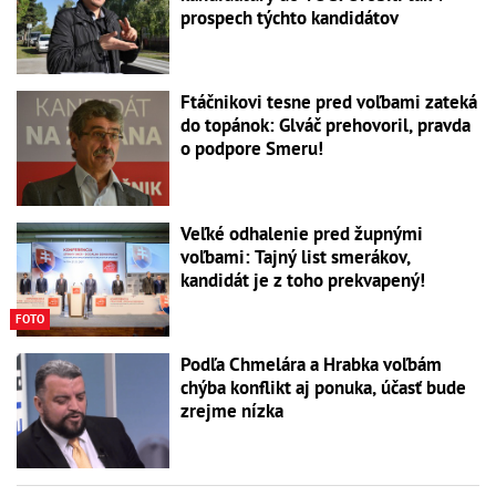
prospech týchto kandidátov
Ftáčnikovi tesne pred voľbami zateká
do topánok: Glváč prehovoril, pravda
o podpore Smeru!
Veľké odhalenie pred župnými
voľbami: Tajný list smerákov,
kandidát je z toho prekvapený!
FOTO
Podľa Chmelára a Hrabka voľbám
chýba konflikt aj ponuka, účasť bude
zrejme nízka