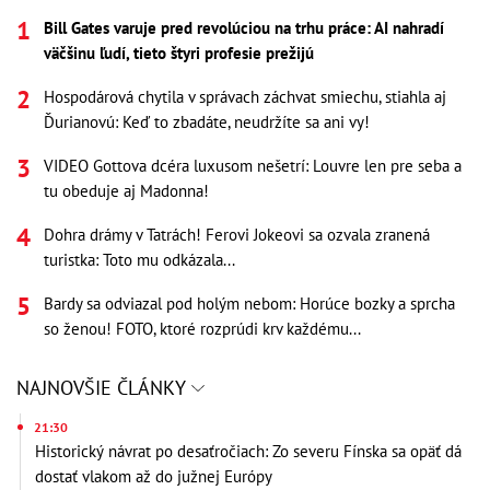
Bill Gates varuje pred revolúciou na trhu práce: AI nahradí
väčšinu ľudí, tieto štyri profesie prežijú
Hospodárová chytila v správach záchvat smiechu, stiahla aj
Ďurianovú: Keď to zbadáte, neudržíte sa ani vy!
VIDEO Gottova dcéra luxusom nešetrí: Louvre len pre seba a
tu obeduje aj Madonna!
Dohra drámy v Tatrách! Ferovi Jokeovi sa ozvala zranená
turistka: Toto mu odkázala...
Bardy sa odviazal pod holým nebom: Horúce bozky a sprcha
so ženou! FOTO, ktoré rozprúdi krv každému...
NAJNOVŠIE ČLÁNKY
21:30
Historický návrat po desaťročiach: Zo severu Fínska sa opäť dá
dostať vlakom až do južnej Európy