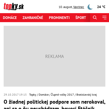
24 °C
10. august
,
Vavrinec
DOMÁCE
ZAHRANIČNÉ
PROMINENTI
ŠPORT
ZAUJÍMAV
29.10.2017 19:15
Topky
Domáce
Župné voľby 2017
Bratislavský kraj
O žiadnej politickej podpore som nerokoval,
ani sa o ňu neuchádzam, hovorí Ftáčnik