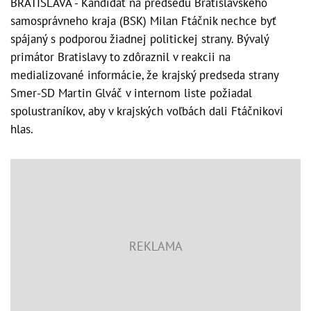
BRATISLAVA - Kandidát na predsedu Bratislavského
samosprávneho kraja (BSK) Milan Ftáčnik nechce byť
spájaný s podporou žiadnej politickej strany. Bývalý
primátor Bratislavy to zdôraznil v reakcii na
medializované informácie, že krajský predseda strany
Smer-SD Martin Glváč v internom liste požiadal
spolustraníkov, aby v krajských voľbách dali Ftáčnikovi
hlas.