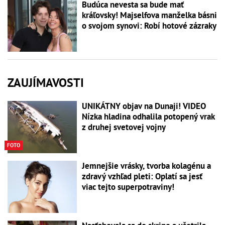
Budúca nevesta sa bude mať
kráľovsky! Majselfova manželka básni
o svojom synovi: Robí hotové zázraky
ZAUJÍMAVOSTI
UNIKÁTNY objav na Dunaji! VIDEO
Nízka hladina odhalila potopený vrak
z druhej svetovej vojny
FOTO
Jemnejšie vrásky, tvorba kolagénu a
zdravý vzhľad pleti: Oplatí sa jesť
viac tejto superpotraviny!