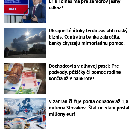
Erik Tomáš má pre seniorov jasný
odkaz!
Ukrajinské útoky tvrdo zasiahli ruský
biznis: Centrálna banka zakročila,
banky chystajú mimoriadnu pomoc!
Dôchodcovia v dlhovej pasci: Pre
podvody, pôžičky či pomoc rodine
končia až v bankrote!
V zahraničí žije podľa odhadov až 1,8
milióna Slovákov: Štát im vlani poslal
milióny eur!