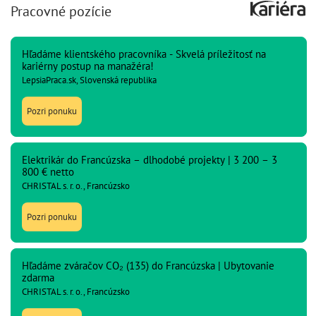
Pracovné pozície
Hľadáme klientského pracovníka - Skvelá príležitosť na
kariérny postup na manažéra!
LepsiaPraca.sk, Slovenská republika
Pozri ponuku
Elektrikár do Francúzska – dlhodobé projekty | 3 200 – 3
800 € netto
CHRISTAL s. r. o., Francúzsko
Pozri ponuku
Hľadáme zváračov CO₂ (135) do Francúzska | Ubytovanie
zdarma
CHRISTAL s. r. o., Francúzsko