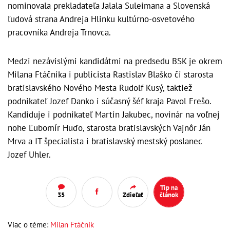
nominovala prekladateľa Jalala Suleimana a Slovenská
ľudová strana Andreja Hlinku kultúrno-osvetového
pracovníka Andreja Trnovca.
Medzi nezávislými kandidátmi na predsedu BSK je okrem
Milana Ftáčnika i publicista Rastislav Blaško či starosta
bratislavského Nového Mesta Rudolf Kusý, taktiež
podnikateľ Jozef Danko i súčasný šéf kraja Pavol Frešo.
Kandiduje i podnikateľ Martin Jakubec, novinár na voľnej
nohe Ľubomír Huďo, starosta bratislavských Vajnôr Ján
Mrva a IT špecialista i bratislavský mestský poslanec
Jozef Uhler.
Tip na
35
Zdieľať
článok
Viac o téme:
Milan Ftáčnik