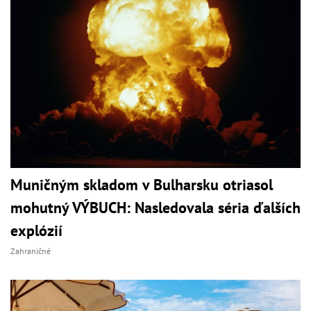
Muničným skladom v Bulharsku otriasol
mohutný VÝBUCH: Nasledovala séria ďalších
explózií
Zahraničné