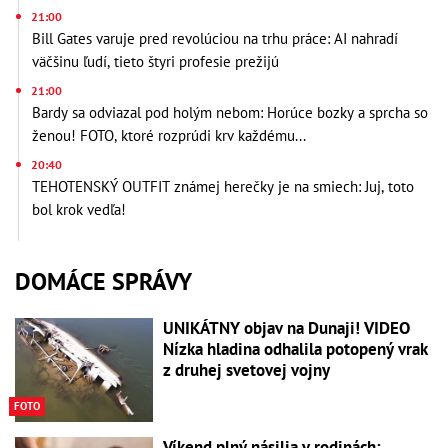
21:00
Bill Gates varuje pred revolúciou na trhu práce: AI nahradí
väčšinu ľudí, tieto štyri profesie prežijú
21:00
Bardy sa odviazal pod holým nebom: Horúce bozky a sprcha so
ženou! FOTO, ktoré rozprúdi krv každému...
20:40
TEHOTENSKÝ OUTFIT známej herečky je na smiech: Juj, toto
bol krok vedľa!
DOMÁCE SPRÁVY
UNIKÁTNY objav na Dunaji! VIDEO
Nízka hladina odhalila potopený vrak
z druhej svetovej vojny
FOTO
Víkend plný násilia v rodinách: