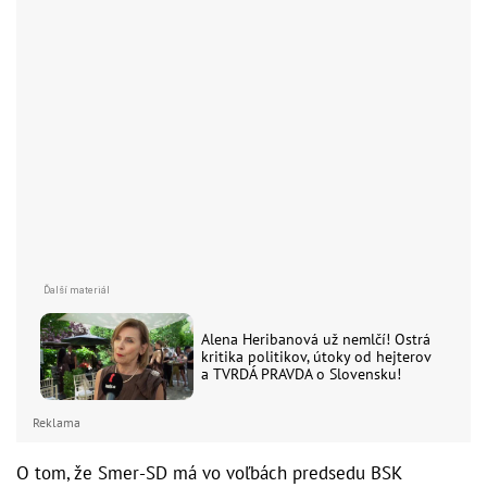
Alena Heribanová už nemlčí! Ostrá
kritika politikov, útoky od hejterov
a TVRDÁ PRAVDA o Slovensku!
Reklama
O tom, že Smer-SD má vo voľbách predsedu BSK