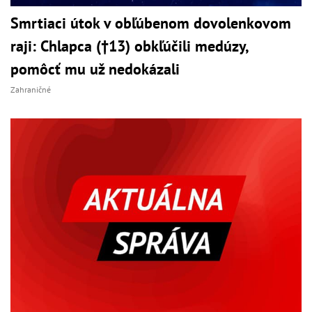
Smrtiaci útok v obľúbenom dovolenkovom
raji: Chlapca (†13) obkľúčili medúzy,
pomôcť mu už nedokázali
Zahraničné