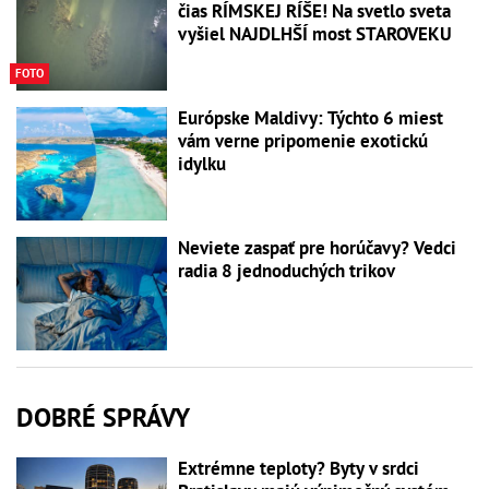
čias RÍMSKEJ RÍŠE! Na svetlo sveta
vyšiel NAJDLHŠÍ most STAROVEKU
FOTO
Európske Maldivy: Týchto 6 miest
vám verne pripomenie exotickú
idylku
Neviete zaspať pre horúčavy? Vedci
radia 8 jednoduchých trikov
DOBRÉ SPRÁVY
Extrémne teploty? Byty v srdci