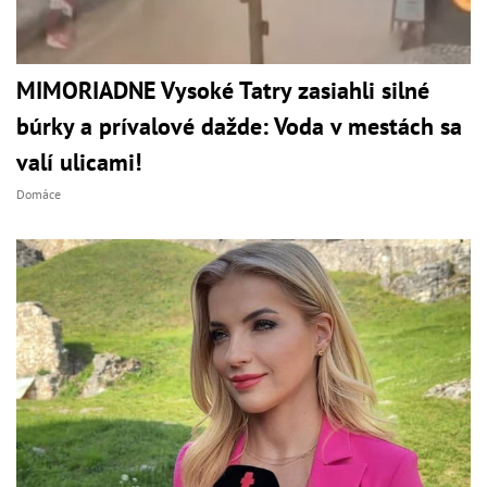
MIMORIADNE Vysoké Tatry zasiahli silné
búrky a prívalové dažde: Voda v mestách sa
valí ulicami!
Domáce