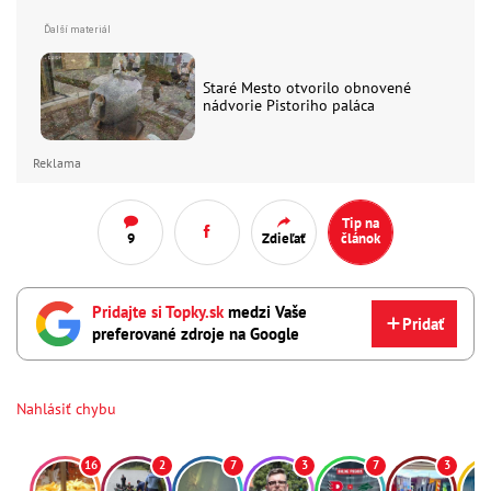
Staré Mesto otvorilo obnovené
nádvorie Pistoriho paláca
Reklama
Tip na
9
Zdieľať
článok
Pridajte si Topky.sk
medzi Vaše
Pridať
preferované zdroje na Google
Nahlásiť chybu
16
2
7
3
7
3