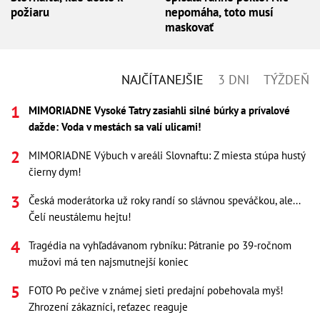
požiaru
nepomáha, toto musí
maskovať
NAJČÍTANEJŠIE
3 DNI
TÝŽDEŇ
MIMORIADNE Vysoké Tatry zasiahli silné búrky a prívalové
dažde: Voda v mestách sa valí ulicami!
MIMORIADNE Výbuch v areáli Slovnaftu: Z miesta stúpa hustý
čierny dym!
Česká moderátorka už roky randí so slávnou speváčkou, ale...
Čelí neustálemu hejtu!
Tragédia na vyhľadávanom rybníku: Pátranie po 39-ročnom
mužovi má ten najsmutnejší koniec
FOTO Po pečive v známej sieti predajní pobehovala myš!
Zhrození zákazníci, reťazec reaguje