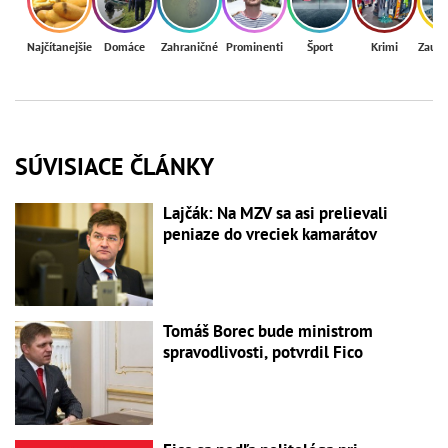
Najčítanejšie
Domáce
Zahraničné
Prominenti
Šport
Krimi
Zaují
SÚVISIACE ČLÁNKY
Lajčák: Na MZV sa asi prelievali
peniaze do vreciek kamarátov
Tomáš Borec bude ministrom
spravodlivosti, potvrdil Fico