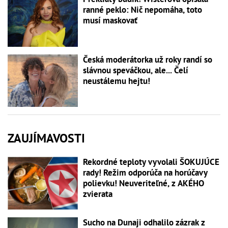
ranné peklo: Nič nepomáha, toto
musí maskovať
Česká moderátorka už roky randí so
slávnou speváčkou, ale... Čelí
neustálemu hejtu!
ZAUJÍMAVOSTI
Rekordné teploty vyvolali ŠOKUJÚCE
rady! Režim odporúča na horúčavy
polievku! Neuveriteľné, z AKÉHO
zvierata
Sucho na Dunaji odhalilo zázrak z