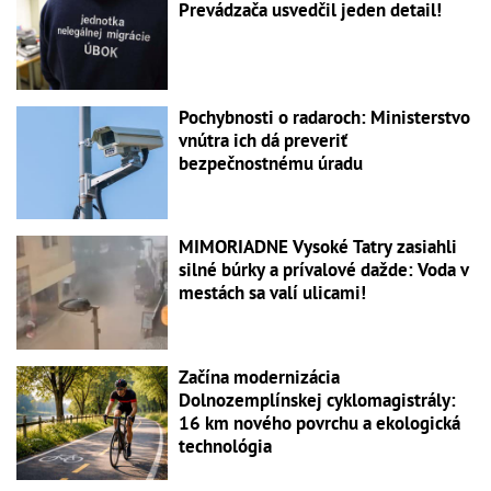
Prevádzača usvedčil jeden detail!
Pochybnosti o radaroch: Ministerstvo
vnútra ich dá preveriť
bezpečnostnému úradu
MIMORIADNE Vysoké Tatry zasiahli
silné búrky a prívalové dažde: Voda v
mestách sa valí ulicami!
Začína modernizácia
Dolnozemplínskej cyklomagistrály:
16 km nového povrchu a ekologická
technológia