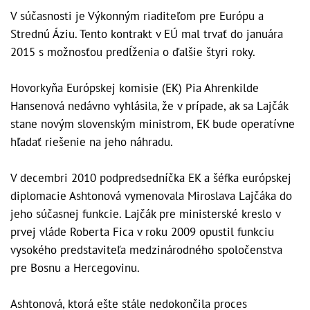
V súčasnosti je Výkonným riaditeľom pre Európu a
Strednú Áziu. Tento kontrakt v EÚ mal trvať do januára
2015 s možnosťou predĺženia o ďalšie štyri roky.
Hovorkyňa Európskej komisie (EK) Pia Ahrenkilde
Hansenová nedávno vyhlásila, že v prípade, ak sa Lajčák
stane novým slovenským ministrom, EK bude operatívne
hľadať riešenie na jeho náhradu.
V decembri 2010 podpredsedníčka EK a šéfka európskej
diplomacie Ashtonová vymenovala Miroslava Lajčáka do
jeho súčasnej funkcie. Lajčák pre ministerské kreslo v
prvej vláde Roberta Fica v roku 2009 opustil funkciu
vysokého predstaviteľa medzinárodného spoločenstva
pre Bosnu a Hercegovinu.
Ashtonová, ktorá ešte stále nedokončila proces