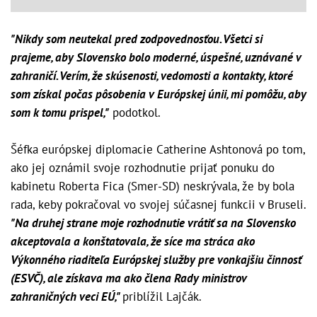
"Nikdy som neutekal pred zodpovednosťou. Všetci si
prajeme, aby Slovensko bolo moderné, úspešné, uznávané v
zahraničí. Verím, že skúsenosti, vedomosti a kontakty, ktoré
som získal počas pôsobenia v Európskej únii, mi pomôžu, aby
som k tomu prispel,"
podotkol.
Šéfka európskej diplomacie Catherine Ashtonová po tom,
ako jej oznámil svoje rozhodnutie prijať ponuku do
kabinetu Roberta Fica (Smer-SD) neskrývala, že by bola
rada, keby pokračoval vo svojej súčasnej funkcii v Bruseli.
"Na druhej strane moje rozhodnutie vrátiť sa na Slovensko
akceptovala a konštatovala, že síce ma stráca ako
Výkonného riaditeľa Európskej služby pre vonkajšiu činnosť
(ESVČ), ale získava ma ako člena Rady ministrov
zahraničných veci EÚ,"
priblížil Lajčák.