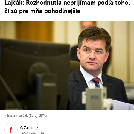
Lajčák: Rozhodnutia neprijímam podľa toho,
či sú pre mňa pohodlnejšie
Miroslav Lajčák (Zdroj: SITA)
© Zoznam/
TASR,
Foto
: SITA