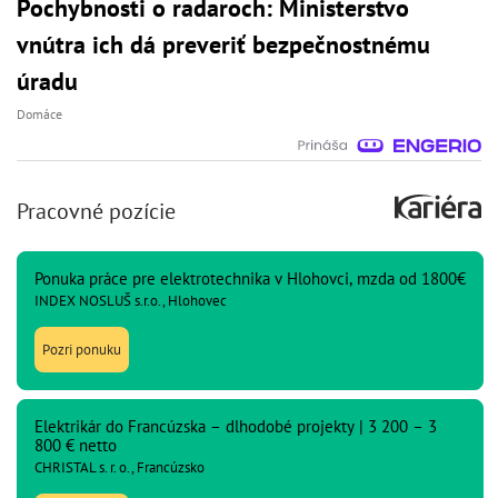
Pochybnosti o radaroch: Ministerstvo
vnútra ich dá preveriť bezpečnostnému
úradu
Domáce
Pracovné pozície
Ponuka práce pre elektrotechnika v Hlohovci, mzda od 1800€
INDEX NOSLUŠ s.r.o., Hlohovec
Pozri ponuku
Elektrikár do Francúzska – dlhodobé projekty | 3 200 – 3
800 € netto
CHRISTAL s. r. o., Francúzsko