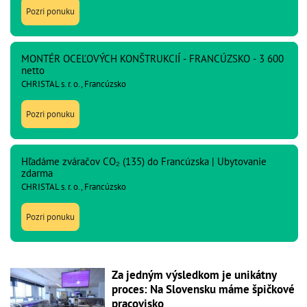
Pozri ponuku
MONTÉR OCEĽOVÝCH KONŠTRUKCIÍ - FRANCÚZSKO - 3 600
netto
CHRISTAL s. r. o., Francúzsko
Pozri ponuku
Hľadáme zváračov CO₂ (135) do Francúzska | Ubytovanie
zdarma
CHRISTAL s. r. o., Francúzsko
Pozri ponuku
Za jedným výsledkom je unikátny
proces: Na Slovensku máme špičkové
pracovisko