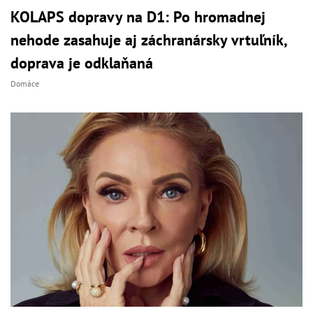
KOLAPS dopravy na D1: Po hromadnej
nehode zasahuje aj záchranársky vrtuľník,
doprava je odklaňaná
Domáce