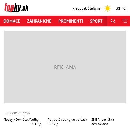
31 °C
7. august
,
Štefánia
DOMÁCE
ZAHRANIČNÉ
PROMINENTI
ŠPORT
ZAUJÍMAV
27.3.2012 11:36
Topky
Domáce
Voľby
Politické strany vo voľbách
SMER - sociálna
2012
2012
demokracia