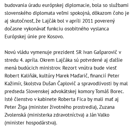
budovania úradu európskej diplomacie, bola so službami
slovenského diplomata veľmi spokojná, dôkazom čoho je
aj skutočnosť, že Lajčák bol v apríli 2011 poverený
dočasne vykonávať funkciu osobitného vyslanca
Európskej únie pre Kosovo.
Novú vládu vymenuje prezident SR Ivan Gašparovič v
stredu 4. apríla. Okrem Lajčáka sú potvrdené aj ďalšie
mená budúcich ministrov. Rezort vnútra bude viesť
Robert Kaliňák, kultúry Marek Maďarič, financií Peter
Kažimír, školstva Dušan Čaplovič a spravodlivosti by mal
predseda Slovenskej advokátskej komory Tomáš Borec.
Isté členstvo v kabinete Roberta Fica by mali mať aj
Peter Žiga (minister životného prostredia), Zuzana
Zvolenská (ministerka zdravotníctva) a Ján Valko
(minister hospodárstva).