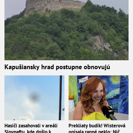
Kapušiansky hrad postupne obnovujú
Hasiči zasahovali v areáli
Prekliaty budík! Wisterová
Slovnaftu, kde došlo k
opísala ranné peklo: Nič