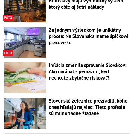
Bratislavy majú výnimočný systém,
ktorý ešte aj šetrí náklady
FOTO
Za jedným výsledkom je unikátny
proces: Na Slovensku máme špičkové
pracovisko
FOTO
Inflácia zmenila správanie Slovákov:
Ako narábať s peniazmi, keď
nechcete zbytočne riskovať?
Slovenské železnice prezradili, koho
dnes hľadajú najviac: Tieto profesie
sú mimoriadne žiadané