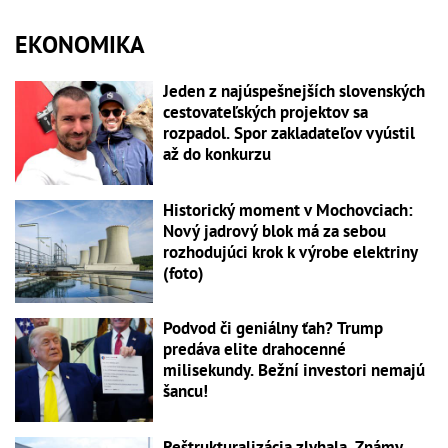
EKONOMIKA
Jeden z najúspešnejších slovenských
cestovateľských projektov sa
rozpadol. Spor zakladateľov vyústil
až do konkurzu
Historický moment v Mochovciach:
Nový jadrový blok má za sebou
rozhodujúci krok k výrobe elektriny
(foto)
Podvod či geniálny ťah? Trump
predáva elite drahocenné
milisekundy. Bežní investori nemajú
šancu!
Reštrukturalizácia zlyhala. Známy