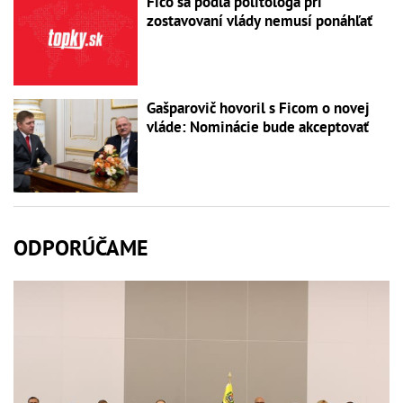
Fico sa podľa politológa pri
zostavovaní vlády nemusí ponáhľať
Gašparovič hovoril s Ficom o novej
vláde: Nominácie bude akceptovať
ODPORÚČAME