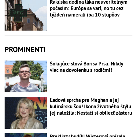
Rakúska dedina láka neuveriteľným
počasím: Európa sa varí, no tu cez
týždeň namerali iba 10 stupňov
PROMINENTI
Šokujúce slová Borisa Prša: Nikdy
viac na dovolenku s rodičmi!
Ľadová sprcha pre Meghan a jej
kulinársku šou! Ikona životného štýlu
jej naložila: Nestačí si obliecť zásteru
Prekliaty budík! Wisterová opísala