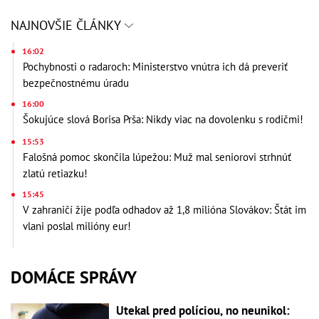
NAJNOVŠIE ČLÁNKY
16:02
Pochybnosti o radaroch: Ministerstvo vnútra ich dá preveriť
bezpečnostnému úradu
16:00
Šokujúce slová Borisa Prša: Nikdy viac na dovolenku s rodičmi!
15:53
Falošná pomoc skončila lúpežou: Muž mal seniorovi strhnúť
zlatú retiazku!
15:45
V zahraničí žije podľa odhadov až 1,8 milióna Slovákov: Štát im
vlani poslal milióny eur!
DOMÁCE SPRÁVY
Utekal pred políciou, no neunikol: