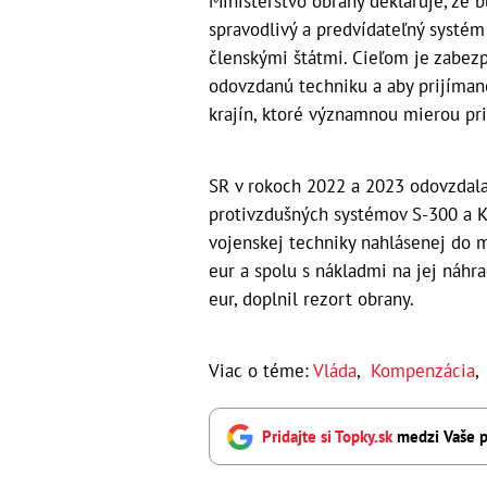
Ministerstvo obrany deklaruje, že 
spravodlivý a predvídateľný systé
členskými štátmi. Cieľom je zabezp
odovzdanú techniku a aby prijíman
krajín, ktoré významnou mierou pri
SR v rokoch 2022 a 2023 odovzdala
protivzdušných systémov S-300 a KU
vojenskej techniky nahlásenej do 
eur a spolu s nákladmi na jej náhr
eur, doplnil rezort obrany.
Viac o téme:
Vláda
,
Kompenzácia
Pridajte si Topky.sk
medzi Vaše p