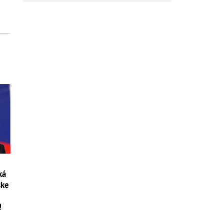
ká
ske
!