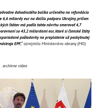
m pôvodne dohodnutého balíka určeného na refundáciu
e 6,6 miliardy eur na ďalšiu podporu Ukrajiny, pričom
ských štátov má podľa tohto návrhu smerovať 4,7
orovnaní so 43,2 miliardami eur, ktoré si členské štáty
sporiadané požiadavky na preplatenie už poskytnutej
nástroja EPF,“
ozrejmilo Ministerstvo obrany (MO)
archívne video