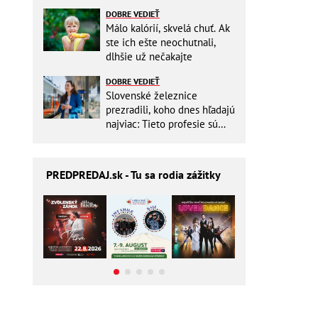
zbytočne riskovať?
DOBRE VEDIEŤ
Málo kalórií, skvelá chuť. Ak
ste ich ešte neochutnali,
dlhšie už nečakajte
DOBRE VEDIEŤ
Slovenské železnice
prezradili, koho dnes hľadajú
najviac: Tieto profesie sú
mimoriadne žiadané
PREDPREDAJ
.sk - Tu sa rodia zážitky