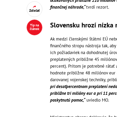
očakávaných približne 210 miliónov e
finančnej náhrade,“
tvrdí rezort.
Zdieľať
Slovensku hrozí nízka
Tip na
článok
Ak medzi členskými štátmi EÚ neb
finančného stropu nástroja tak, ab
ich požiadaviek na dohodnutej úro
preplatených približne 45 miliónov
percent). Pritom je potrebné ráta
hodnote približne 48 miliónov eur
darovanej vojenskej techniky, pribl
pri desaťpercentnom preplatení nedos
približne tri milióny eur a pri 11 pe
poskytnutú pomoc,“
uviedlo MO.