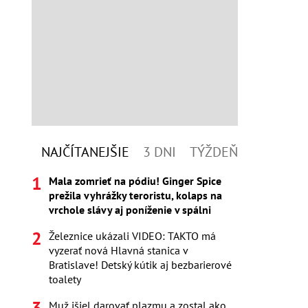
NAJČÍTANEJŠIE
3 DNI
TÝŽDEŇ
Mala zomrieť na pódiu! Ginger Spice
prežila vyhrážky teroristu, kolaps na
vrchole slávy aj poníženie v spálni
Železnice ukázali VIDEO: TAKTO má
vyzerať nová Hlavná stanica v
Bratislave! Detský kútik aj bezbarierové
toalety
Muž išiel darovať plazmu a zostal ako