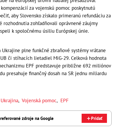
bude na európskej úrovni naďalej presadzovať
m kompenzácií za vojenskú pomoc poskytnutú
ečiť, aby Slovensko získalo primeranú refundáciu za
é rozhodnutia zohľadňovali oprávnené záujmy
speli k spoločnému úsiliu Európskej únie.
 Ukrajine plne funkčné zbraňové systémy vrátane
B či stíhacích lietadiel MiG-29. Celková hodnota
mechanizmu EPF predstavuje približne 692 miliónov
adu presahuje finančný dosah na SR jednu miliardu
,
Ukrajina
,
Vojenská pomoc
,
EPF
referované zdroje na Google
Pridať