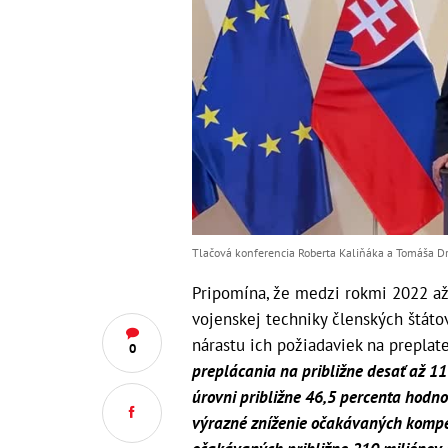
Tlačová konferencia Roberta Kaliňáka a Tomáša Dru
Pripomína, že medzi rokmi 2022 a
vojenskej techniky členských štáto
nárastu ich požiadaviek na preplat
0
preplácania na približne desať až 11
úrovni približne 46,5 percenta hodno
výrazné zníženie očakávaných kompe