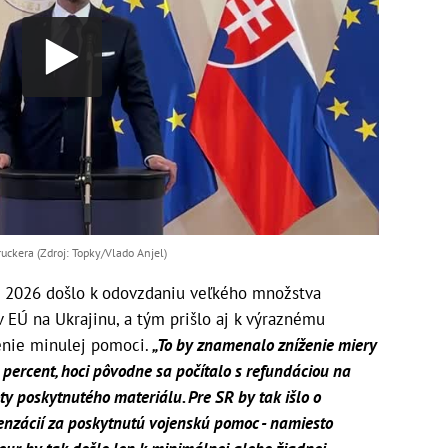
ckera (Zdroj: Topky/Vlado Anjel)
ž 2026 došlo k odovzdaniu veľkého množstva
v EÚ na Ukrajinu, a tým prišlo aj k výraznému
enie minulej pomoci.
„To by znamenalo zníženie miery
 percent, hoci pôvodne sa počítalo s refundáciou na
ty poskytnutého materiálu. Pre SR by tak išlo o
nzácií za poskytnutú vojenskú pomoc - namiesto