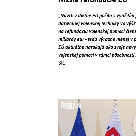
„Návrh z dielne EÚ počíta s využití
darovanej vojenskej techniky vo výšk
na refundáciu vojenskej pomoci člen
miliardy eur - teda výrazne menej v p
EÚ aktuálne nárokujú ako svoje nevy
vojenskej pomoci v rámci pôsobnosti 
SR.