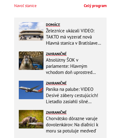
Navoľ stanice
Celý program
DOMÁCE
Železnice ukázali VIDEO:
TAKTO má vyzerať nová
Hlavná stanica v Bratislave!
Detský kútik aj bezbarierové
ZAHRANIČNÉ
toalety
Absolútny ŠOK v
parlamente: Hlavným
vchodom doň uprostred
zasadania napochodovali
ZAHRANIČNÉ
KAPYBARY, kde sa tam
Panika na palube: VIDEO
nabrali?
Desivé zábery cestujúcich!
Lietadlo zasiahli silné
turbulencie! 17 zranených
ZAHRANIČNÉ
Chorvátsko dôrazne varuje
dovolenkárov: Na diaľnici k
moru sa potuluje medveď