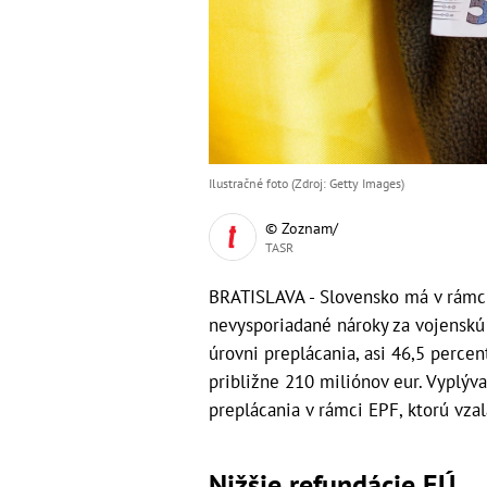
Ilustračné foto (Zdroj: Getty Images)
© Zoznam/
TASR
BRATISLAVA - Slovensko má v rámc
nevysporiadané nároky za vojenskú
úrovni preplácania, asi 46,5 perce
približne 210 miliónov eur. Vyplý
preplácania v rámci EPF, ktorú vza
Nižšie refundácie EÚ