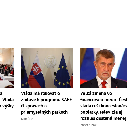
ia
Veľká zmena vo
Vláda má rokovať o
: Vláda
financovaní médií: Čes
zmluve k programu SAFE
o výšky
vláda ruší koncesionár
či správach o
poplatky, televízia aj
priemyselných parkoch
rozhlas dostanú menej
Domáce
Zahraničné