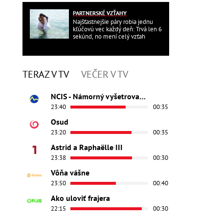
PARTNERSKÉ VZŤAHY
Najšťastnejšie páry robia jednu
kľúčovú vec každý deň: Trvá len 6
sekúnd, no mení celý vzťah
TERAZ V TV
VEČER V TV
NCIS - Námorný vyšetrovací úrad
23:40
00:35
Osud
23:20
00:35
Astrid a Raphaëlle III
23:38
00:30
Vôňa vášne
23:50
00:40
Ako uloviť frajera
22:15
00:30