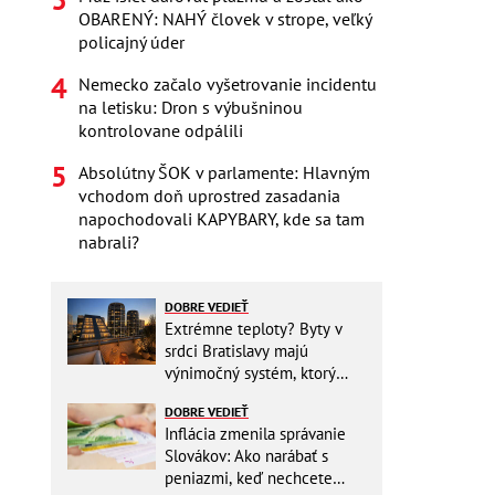
OBARENÝ: NAHÝ človek v strope, veľký
policajný úder
Nemecko začalo vyšetrovanie incidentu
na letisku: Dron s výbušninou
kontrolovane odpálili
Absolútny ŠOK v parlamente: Hlavným
vchodom doň uprostred zasadania
napochodovali KAPYBARY, kde sa tam
nabrali?
DOBRE VEDIEŤ
Extrémne teploty? Byty v
srdci Bratislavy majú
výnimočný systém, ktorý
ešte aj šetrí náklady
DOBRE VEDIEŤ
Inflácia zmenila správanie
Slovákov: Ako narábať s
peniazmi, keď nechcete