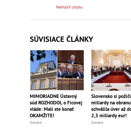
Nahlásiť chybu
SÚVISIACE ČLÁNKY
Slovensko si požič
MIMORIADNE Ústavný
miliardy na obranu
súd ROZHODOL o Ficovej
schválila úver až d
vláde: Mali ste konať
2,3 miliardy eur!
OKAMŽITE!
Domáce
Domáce