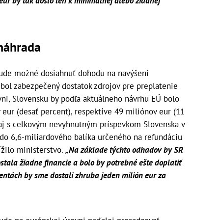
ur by tak došlo len k minimálnej alebo žiadnej
 náhrada
ude možné dosiahnuť dohodu na navýšení
y bol zabezpečený dostatok zdrojov pre preplatenie
vni, Slovensku by podľa aktuálneho návrhu EÚ bolo
 eur (desať percent), respektíve 49 miliónov eur (11
ť aj s celkovým nevyhnutným príspevkom Slovenska v
 do 6,6-miliardového balíka určeného na refundáciu
ížilo ministerstvo.
„Na základe týchto odhadov by SR
tala žiadne financie a bolo by potrebné ešte doplatiť
rcentách by sme dostali zhruba jeden milión eur za