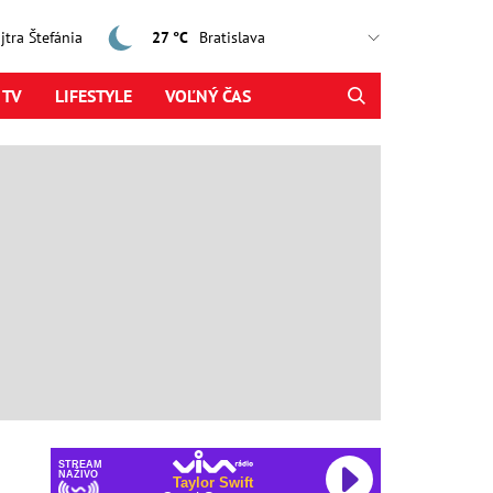
ajtra Štefánia
27 °C
 TV
LIFESTYLE
VOĽNÝ ČAS
STREAM
NAŽIVO
Taylor Swift