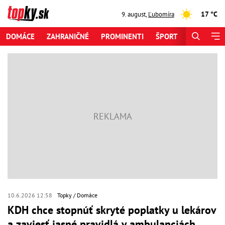
17 °C
9. august
,
Ľubomíra
DOMÁCE
ZAHRANIČNÉ
PROMINENTI
ŠPORT
ZAUJÍMAV
10.6.2026 12:58
Topky
Domáce
KDH chce stopnúť skryté poplatky u lekárov
a zaviesť jasné pravidlá v ambulanciách