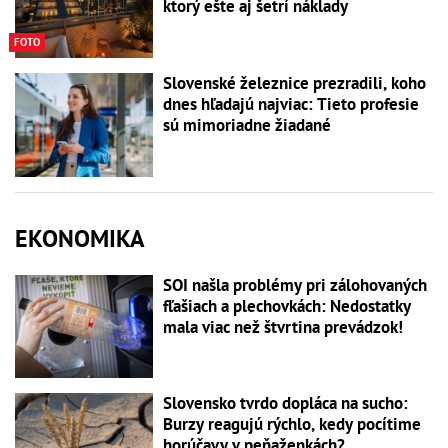
ktorý ešte aj šetrí náklady
FOTO
Slovenské železnice prezradili, koho
dnes hľadajú najviac: Tieto profesie
sú mimoriadne žiadané
EKONOMIKA
SOI našla problémy pri zálohovaných
fľašiach a plechovkách: Nedostatky
mala viac než štvrtina prevádzok!
Slovensko tvrdo dopláca na sucho:
Burzy reagujú rýchlo, kedy pocítime
horúčavy v peňaženkách?