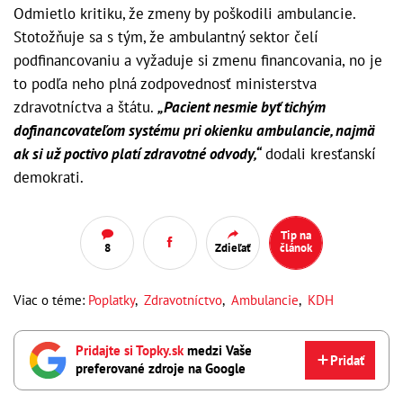
Odmietlo kritiku, že zmeny by poškodili ambulancie.
Stotožňuje sa s tým, že ambulantný sektor čelí
podfinancovaniu a vyžaduje si zmenu financovania, no je
to podľa neho plná zodpovednosť ministerstva
zdravotníctva a štátu.
„Pacient nesmie byť tichým
dofinancovateľom systému pri okienku ambulancie, najmä
ak si už poctivo platí zdravotné odvody,“
dodali kresťanskí
demokrati.
Tip na
8
Zdieľať
článok
Viac o téme:
Poplatky
,
Zdravotníctvo
,
Ambulancie
,
KDH
Pridajte si Topky.sk
medzi Vaše
Pridať
preferované zdroje na Google