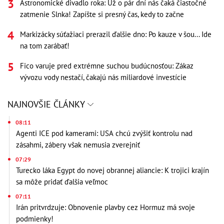
Astronomické divadlo roka: Už o pár dní nás čaká čiastočné
zatmenie Slnka! Zapíšte si presný čas, kedy to začne
Markizácky súťažiaci prerazil ďalšie dno: Po kauze v šou... Ide
na tom zarábať!
Fico varuje pred extrémne suchou budúcnosťou: Zákaz
vývozu vody nestačí, čakajú nás miliardové investície
NAJNOVŠIE ČLÁNKY
08:11
Agenti ICE pod kamerami: USA chcú zvýšiť kontrolu nad
zásahmi, zábery však nemusia zverejniť
07:29
Turecko láka Egypt do novej obrannej aliancie: K trojici krajín
sa môže pridať ďalšia veľmoc
07:11
Irán pritvrdzuje: Obnovenie plavby cez Hormuz má svoje
podmienky!