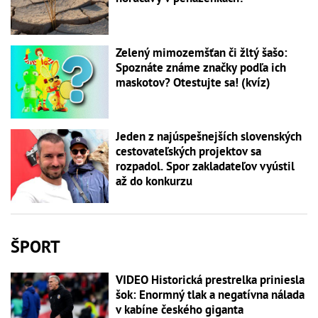
Zelený mimozemšťan či žltý šašo:
Spoznáte známe značky podľa ich
maskotov? Otestujte sa! (kvíz)
Jeden z najúspešnejších slovenských
cestovateľských projektov sa
rozpadol. Spor zakladateľov vyústil
až do konkurzu
ŠPORT
VIDEO Historická prestrelka priniesla
šok: Enormný tlak a negatívna nálada
v kabíne českého giganta