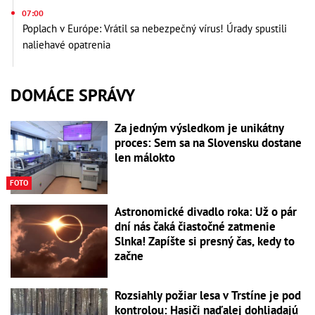
07:00
Poplach v Európe: Vrátil sa nebezpečný vírus! Úrady spustili
naliehavé opatrenia
DOMÁCE SPRÁVY
Za jedným výsledkom je unikátny
proces: Sem sa na Slovensku dostane
len málokto
FOTO
Astronomické divadlo roka: Už o pár
dní nás čaká čiastočné zatmenie
Slnka! Zapíšte si presný čas, kedy to
začne
Rozsiahly požiar lesa v Trstíne je pod
kontrolou: Hasiči naďalej dohliadajú