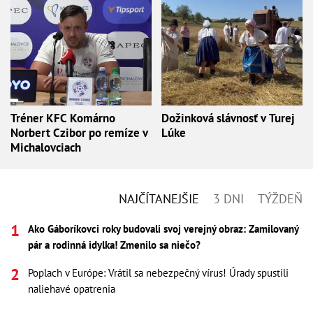
Tréner KFC Komárno
Dožinková slávnosť v Turej
Norbert Czibor po remíze v
Lúke
Michalovciach
NAJČÍTANEJŠIE
3 DNI
TÝŽDEŇ
Ako Gáboríkovci roky budovali svoj verejný obraz: Zamilovaný
pár a rodinná idylka! Zmenilo sa niečo?
Poplach v Európe: Vrátil sa nebezpečný vírus! Úrady spustili
naliehavé opatrenia