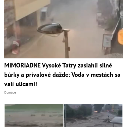
MIMORIADNE Vysoké Tatry zasiahli silné
búrky a prívalové dažde: Voda v mestách sa
valí ulicami!
Domáce