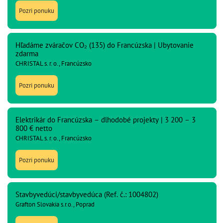
Pozri ponuku
Hľadáme zváračov CO₂ (135) do Francúzska | Ubytovanie
zdarma
CHRISTAL s. r. o., Francúzsko
Pozri ponuku
Elektrikár do Francúzska – dlhodobé projekty | 3 200 – 3
800 € netto
CHRISTAL s. r. o., Francúzsko
Pozri ponuku
Stavbyvedúci/stavbyvedúca (Ref. č.: 1004802)
Grafton Slovakia s.r.o., Poprad