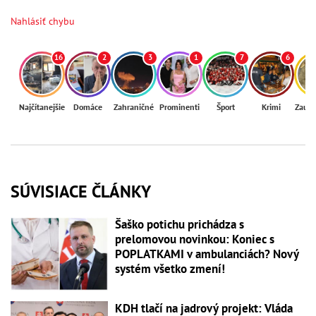
Nahlásiť chybu
16
2
3
1
7
6
Najčítanejšie
Domáce
Zahraničné
Prominenti
Šport
Krimi
Zaují
SÚVISIACE ČLÁNKY
Šaško potichu prichádza s
prelomovou novinkou: Koniec s
POPLATKAMI v ambulanciách? Nový
systém všetko zmení!
KDH tlačí na jadrový projekt: Vláda