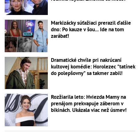
Markizácky súťažiaci prerazil ďalšie
dno: Po kauze v šou... Ide na tom
zarábať!
Dramatické chvíle pri nakrúcaní
kultovej komédie: Horolezec "tatínek
do polepšovny" sa takmer zabil!
Rozžiarila leto: Hviezda Mamy na
prenájom prekvapuje záberom v
bikinách. Ukázala viac než úsmev!