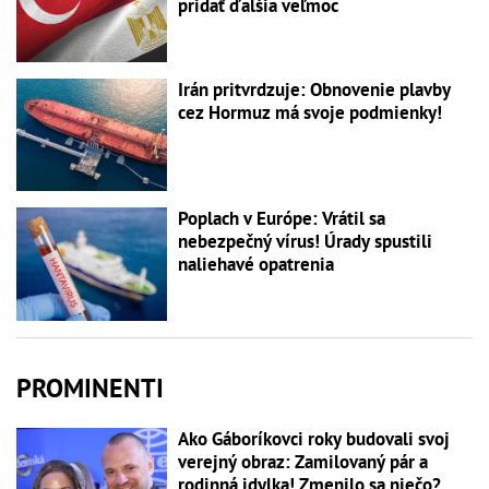
pridať ďalšia veľmoc
Irán pritvrdzuje: Obnovenie plavby
cez Hormuz má svoje podmienky!
Poplach v Európe: Vrátil sa
nebezpečný vírus! Úrady spustili
naliehavé opatrenia
PROMINENTI
Ako Gáboríkovci roky budovali svoj
verejný obraz: Zamilovaný pár a
rodinná idylka! Zmenilo sa niečo?