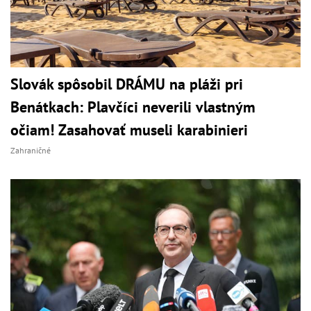
Slovák spôsobil DRÁMU na pláži pri
Benátkach: Plavčíci neverili vlastným
očiam! Zasahovať museli karabinieri
Zahraničné