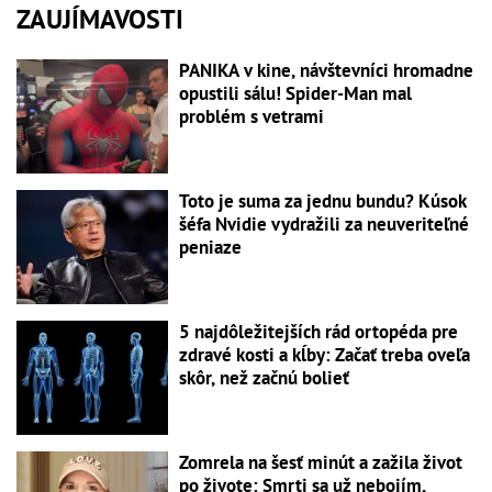
ZAUJÍMAVOSTI
PANIKA v kine, návštevníci hromadne
opustili sálu! Spider-Man mal
problém s vetrami
Toto je suma za jednu bundu? Kúsok
šéfa Nvidie vydražili za neuveriteľné
peniaze
5 najdôležitejších rád ortopéda pre
zdravé kosti a kĺby: Začať treba oveľa
skôr, než začnú bolieť
Zomrela na šesť minút a zažila život
po živote: Smrti sa už nebojím,