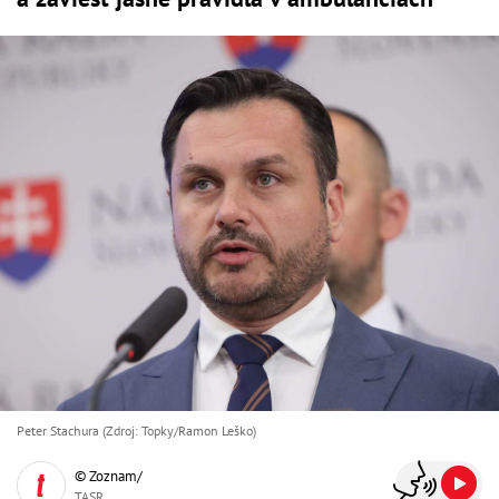
Peter Stachura (Zdroj: Topky/Ramon Leško)
© Zoznam/
TASR