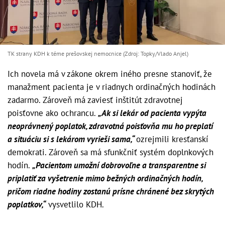
TK strany KDH k téme prešovskej nemocnice (Zdroj: Topky/Vlado Anjel)
Ich novela má v zákone okrem iného presne stanoviť, že
manažment pacienta je v riadnych ordinačných hodinách
zadarmo. Zároveň má zaviesť inštitút zdravotnej
poisťovne ako ochrancu.
„Ak si lekár od pacienta vypýta
neoprávnený poplatok, zdravotná poisťovňa mu ho preplatí
a situáciu si s lekárom vyrieši sama,“
ozrejmili kresťanskí
demokrati. Zároveň sa má sfunkčniť systém doplnkových
hodín.
„Pacientom umožní dobrovoľne a transparentne si
priplatiť za vyšetrenie mimo bežných ordinačných hodín,
pričom riadne hodiny zostanú prísne chránené bez skrytých
poplatkov,“
vysvetlilo KDH.