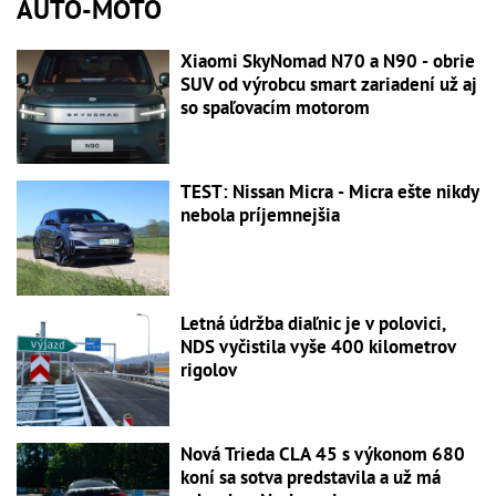
AUTO-MOTO
Xiaomi SkyNomad N70 a N90 - obrie
SUV od výrobcu smart zariadení už aj
so spaľovacím motorom
TEST: Nissan Micra - Micra ešte nikdy
nebola príjemnejšia
Letná údržba diaľnic je v polovici,
NDS vyčistila vyše 400 kilometrov
rigolov
Nová Trieda CLA 45 s výkonom 680
koní sa sotva predstavila a už má