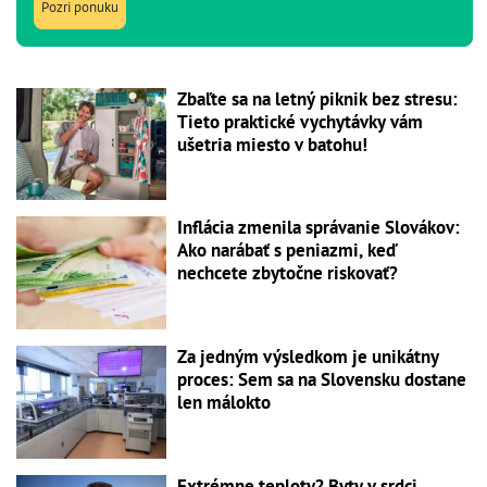
Pozri ponuku
Zbaľte sa na letný piknik bez stresu:
Tieto praktické vychytávky vám
ušetria miesto v batohu!
Inflácia zmenila správanie Slovákov:
Ako narábať s peniazmi, keď
nechcete zbytočne riskovať?
Za jedným výsledkom je unikátny
proces: Sem sa na Slovensku dostane
len málokto
Extrémne teploty? Byty v srdci