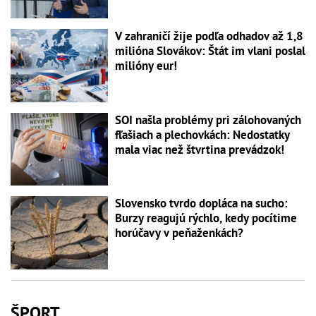
V zahraničí žije podľa odhadov až 1,8
milióna Slovákov: Štát im vlani poslal
milióny eur!
SOI našla problémy pri zálohovaných
fľašiach a plechovkách: Nedostatky
mala viac než štvrtina prevádzok!
Slovensko tvrdo dopláca na sucho:
Burzy reagujú rýchlo, kedy pocítime
horúčavy v peňaženkách?
ŠPORT