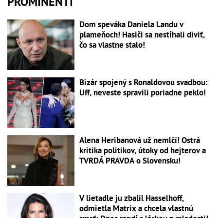
PROMINENTI
Dom speváka Daniela Landu v
plameňoch! Hasiči sa nestíhali diviť,
čo sa vlastne stalo!
Bizár spojený s Ronaldovou svadbou:
Uff, neveste spravili poriadne peklo!
Alena Heribanová už nemlčí! Ostrá
kritika politikov, útoky od hejterov a
TVRDÁ PRAVDA o Slovensku!
V lietadle ju zbalil Hasselhoff,
odmietla Matrix a chcela vlastnú