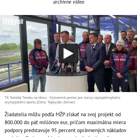
archívne video
TK Tomáša Tarabu na tému : Významná pomoc pre rozvoj najúspešnejšieho
olympijského športu (Zdroj: Topky/Ján Zemiar)
Žiadatelia môžu podľa MŽP získať na svoj projekt od
800.000 do päť miliónov eur, pričom maximálna miera
podpory predstavuje 95 percent oprávnených nákladov