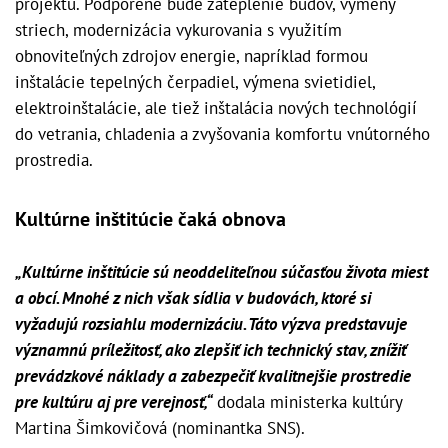
projektu. Podporené bude zateplenie budov, výmeny
striech, modernizácia vykurovania s využitím
obnoviteľných zdrojov energie, napríklad formou
inštalácie tepelných čerpadiel, výmena svietidiel,
elektroinštalácie, ale tiež inštalácia nových technológií
do vetrania, chladenia a zvyšovania komfortu vnútorného
prostredia.
Kultúrne inštitúcie čaká obnova
„Kultúrne inštitúcie sú neoddeliteľnou súčasťou života miest
a obcí. Mnohé z nich však sídlia v budovách, ktoré si
vyžadujú rozsiahlu modernizáciu. Táto výzva predstavuje
významnú príležitosť, ako zlepšiť ich technický stav, znížiť
prevádzkové náklady a zabezpečiť kvalitnejšie prostredie
pre kultúru aj pre verejnosť,“
dodala ministerka kultúry
Martina Šimkovičová (nominantka SNS).