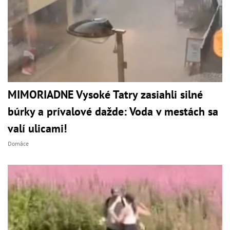
MIMORIADNE Vysoké Tatry zasiahli silné
búrky a prívalové dažde: Voda v mestách sa
valí ulicami!
Domáce