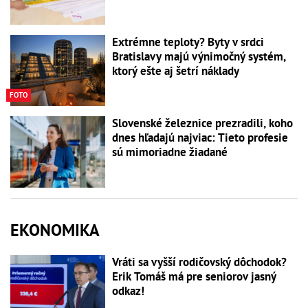
Extrémne teploty? Byty v srdci
Bratislavy majú výnimočný systém,
ktorý ešte aj šetrí náklady
FOTO
Slovenské železnice prezradili, koho
dnes hľadajú najviac: Tieto profesie
sú mimoriadne žiadané
EKONOMIKA
Vráti sa vyšší rodičovský dôchodok?
Erik Tomáš má pre seniorov jasný
odkaz!