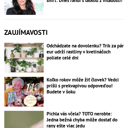
smrť: Dnes randí s láskou z mladosti!
ZAUJÍMAVOSTI
Odchádzate na dovolenku? Trik za pár
eur udrží rastliny v kvetináčoch
poliate celé dni
Koľko rokov môže žiť človek? Vedci
prišli s prekvapivou odpoveďou!
Budete v šoku
Pichla vás včela? TOTO nerobte:
Jedna bežná chyba môže dostať do
rany ešte viac jedu