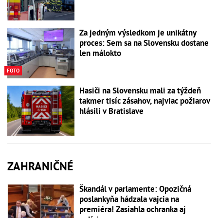
Za jedným výsledkom je unikátny
proces: Sem sa na Slovensku dostane
len málokto
FOTO
Hasiči na Slovensku mali za týždeň
takmer tisíc zásahov, najviac požiarov
hlásili v Bratislave
ZAHRANIČNÉ
Škandál v parlamente: Opozičná
poslankyňa hádzala vajcia na
premiéra! Zasiahla ochranka aj