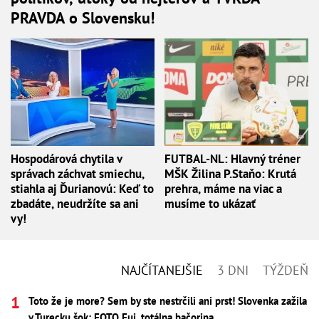
PRAVDA o Slovensku!
Hospodárová chytila v
FUTBAL-NL: Hlavný tréner
správach záchvat smiechu,
MŠK Žilina P.Staňo: Krutá
stiahla aj Ďurianovú: Keď to
prehra, máme na viac a
zbadáte, neudržíte sa ani
musíme to ukázať
vy!
NAJČÍTANEJŠIE
3 DNI
TÝŽDEŇ
Toto že je more? Sem by ste nestrčili ani prst! Slovenka zažila
v Turecku šok: FOTO Fuj, totálna bačorina