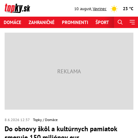
23 °C
10. august
,
Vavrinec
DOMÁCE
ZAHRANIČNÉ
PROMINENTI
ŠPORT
ZAUJÍMAV
8.6.2026 12:37
Topky
Domáce
Do obnovy škôl a kultúrnych pamiatok
smeruje 150 miliónov eur