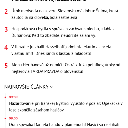
Útok medveďa na severe Slovenska má dohru: Šelma, ktorá
zaútočila na človeka, bola zastrelená
Hospodárová chytila v správach záchvat smiechu, stiahla aj
Ďurianovú: Keď to zbadáte, neudržíte sa ani vy!
V lietadle ju zbalil Hasselhoff, odmietla Matrix a chcela
vlastnú smrť: Dnes randí s láskou z mladosti!
Alena Heribanová už nemlčí! Ostrá kritika politikov, útoky od
hejterov a TVRDÁ PRAVDA o Slovensku!
NAJNOVŠIE ČLÁNKY
09:09
Hazardovanie pri Banskej Bystrici vyústilo v požiar: Opekačka v
lese skončila zásahom hasičov
09:00
Dom speváka Daniela Landu v plameňoch! Hasiči sa nestíhali