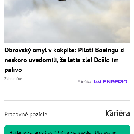
Obrovský omyl v kokpite: Piloti Boeingu si
neskoro uvedomili, že letia zle! Došlo im
palivo
Zahraničné
Pracovné pozície
Hľadáme zváračov CO₂ (135) do Francúzska | Ubytovanie