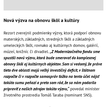
Nová výzva na obnovu škôl a kultúry
Rezort zverejnil podmienky výzvy, ktorá podporí obnovu
materských, základných, stredných škôl a základných
umeleckých škôl, rovnako aj kultúrnych domov, galérií,
múzeí, knižníc či divadiel.
„Z Modernizačného fondu sme
spustili novú výzvu, ktorá bude smerovať do komplexnej
obnovy škôl aj kultúrnych objektov. Som si vedomý, že práve
tieto dve oblasti majú veľký investičný deficit, v štátnom
rozpočte či v rozpočte samospráv ťažko na tento účel nájsť
takúto sumu peňazí a preto som rád, že sa nám podarilo
pripraviť z našich zdrojov takúto výzvu,“
povedal minister
životného prostredia Tomáš Taraba (nominant SNS).