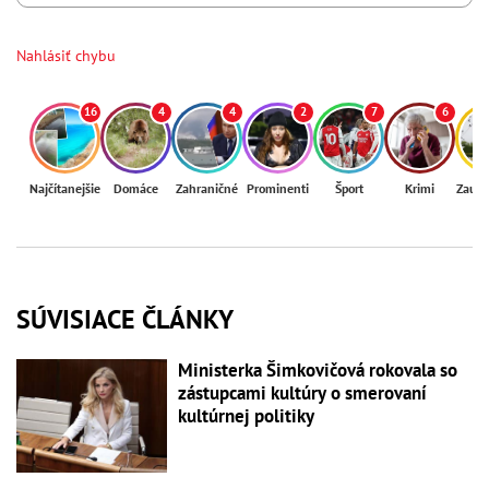
Nahlásiť chybu
16
4
4
2
7
6
Najčítanejšie
Domáce
Zahraničné
Prominenti
Šport
Krimi
Zaují
SÚVISIACE ČLÁNKY
Ministerka Šimkovičová rokovala so
zástupcami kultúry o smerovaní
kultúrnej politiky