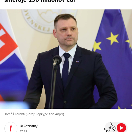
Tomáš Taraba (Zdroj: Topky/Vlado Anjel)
© Zoznam/
TASR