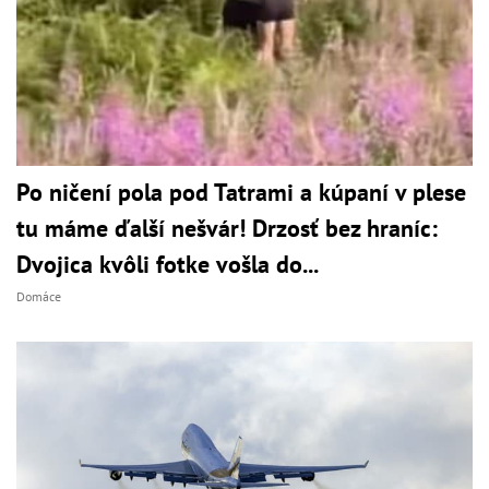
Po ničení pola pod Tatrami a kúpaní v plese
tu máme ďalší nešvár! Drzosť bez hraníc:
Dvojica kvôli fotke vošla do...
Domáce