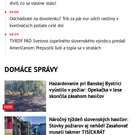
diviť, čo sa vlastne stalo!
09:00
Odchádzate na dovolenku? Trik za pár eur udrží rastliny v
kvetináčoch poliate celé dni
08:59
TVRDÝ PÁD Svetovo úspešného slovenského výrobcu predali
Američanom: Prepustili ľudí a topia sa v stratách
DOMÁCE SPRÁVY
Hazardovanie pri Banskej Bystrici
vyústilo v požiar: Opekačka v lese
skončila zásahom hasičov
FOTO
Náročný týždeň slovenských hasičov:
Stovky požiarov aj nehôd! Zasahovať
museli takmer TISÍCKRÁT