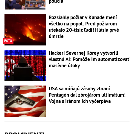
polícia
Rozsiahly požiar v Kanade mení
všetko na popol: Pred požiarom
utekalo 20-tisíc ľudí! Hlásia prvé
úmrtie
FOTO
Hackeri Severnej Kórey vytvorili
vlastnú AI: Pomôže im automatizovať
masívne útoky
USA sa míňajú zásoby zbraní:
Pentagón dal zbrojárom ultimátum!
Vojna s Iránom ich vyčerpáva