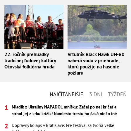
22. ročník prehliadky
Vrtuľník Black Hawk UH-60
tradičnej ľudovej kultúry
naberá vodu v priehrade,
Očovská folklórna hruda
ktorú použije na hasenie
požiaru
NAJČÍTANEJŠIE
3 DNI
TÝŽDEŇ
Mladík z Ukrajiny NAPADOL mníšku: Začal po nej kričať a
strhol jej z krku krížik! Namiesto trestu ho čaká niečo iné
Dopravný kolaps v Bratislave: Pre festival sa tvoria veľké