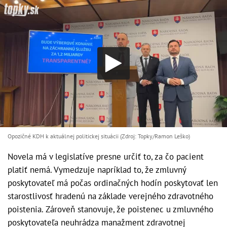
Opozičné KDH k aktuálnej politickej situácii (Zdroj: Topky/Ramon Leško)
Novela má v legislatíve presne určiť to, za čo pacient
platiť nemá. Vymedzuje napríklad to, že zmluvný
poskytovateľ má počas ordinačných hodín poskytovať len
starostlivosť hradenú na základe verejného zdravotného
poistenia. Zároveň stanovuje, že poistenec u zmluvného
poskytovateľa neuhrádza manažment zdravotnej