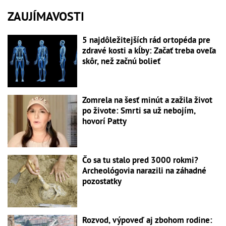
ZAUJÍMAVOSTI
5 najdôležitejších rád ortopéda pre
zdravé kosti a kĺby: Začať treba oveľa
skôr, než začnú bolieť
Zomrela na šesť minút a zažila život
po živote: Smrti sa už nebojím,
hovorí Patty
Čo sa tu stalo pred 3000 rokmi?
Archeológovia narazili na záhadné
pozostatky
Rozvod, výpoveď aj zbohom rodine: