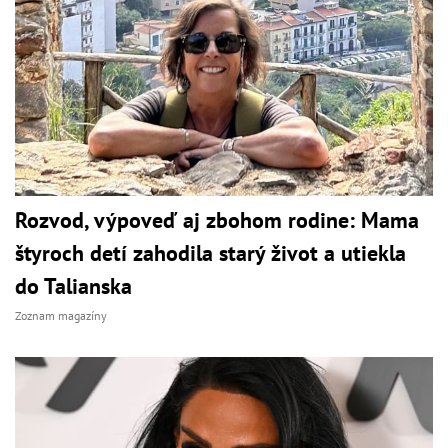
Rozvod, výpoveď aj zbohom rodine: Mama
štyroch detí zahodila starý život a utiekla
do Talianska
Zoznam magazíny