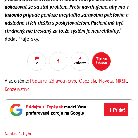
dokazovať, že sa stal problém. Preto navrhujeme, aby mu v
takomto prípade peniaze preplatila zdravotná poisťovňa a
následne si ich riešila s poskytovateľom. Pacient má byť
chránený, nie trestaný za to, že systém je neprehľadný,“
dodal Majerský.
Tip na
2
Zdieľať
článok
Viac o téme:
Poplatky
,
Zdravotníctvo
,
Opozícia
,
Novela
,
NRSR
,
Konzervatívci
Pridajte si Topky.sk
medzi Vaše
Pridať
preferované zdroje na Google
Nahlásiť chybu