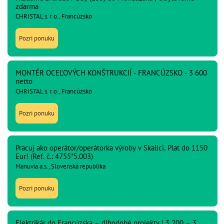
zdarma
CHRISTAL s. r. o., Francúzsko
Pozri ponuku
MONTÉR OCEĽOVÝCH KONŠTRUKCIÍ - FRANCÚZSKO - 3 600
netto
CHRISTAL s. r. o., Francúzsko
Pozri ponuku
Pracuj ako operátor/operátorka výroby v Skalici. Plat do 1150
Eur! (Ref. č.: 4755*5.003)
Manuvia a.s., Slovenská republika
Pozri ponuku
Elektrikár do Francúzska – dlhodobé projekty | 3 200 – 3