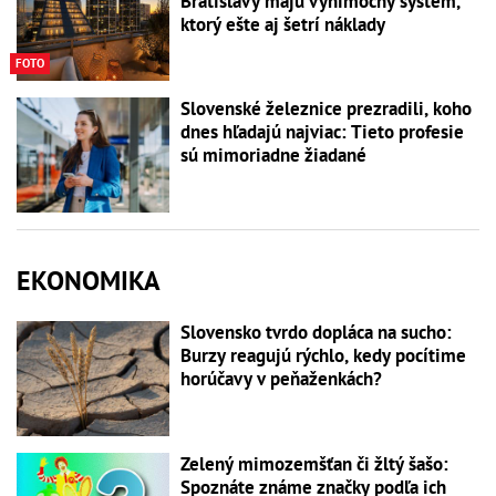
Bratislavy majú výnimočný systém,
ktorý ešte aj šetrí náklady
FOTO
Slovenské železnice prezradili, koho
dnes hľadajú najviac: Tieto profesie
sú mimoriadne žiadané
EKONOMIKA
Slovensko tvrdo dopláca na sucho:
Burzy reagujú rýchlo, kedy pocítime
horúčavy v peňaženkách?
Zelený mimozemšťan či žltý šašo:
Spoznáte známe značky podľa ich