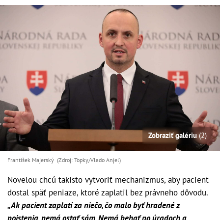
Zobraziť galériu
(2)
František Majerský (Zdroj: Topky/Vlado Anjel)
Novelou chcú takisto vytvoriť mechanizmus, aby pacient
dostal späť peniaze, ktoré zaplatil bez právneho dôvodu.
„Ak pacient zaplatí za niečo, čo malo byť hradené z
poistenia, nemá ostať sám. Nemá behať po úradoch a