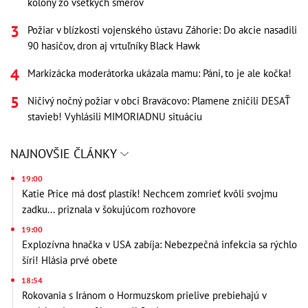
kolóny zo všetkých smerov
Požiar v blízkosti vojenského ústavu Záhorie: Do akcie nasadili
90 hasičov, dron aj vrtuľníky Black Hawk
Markizácka moderátorka ukázala mamu: Páni, to je ale kočka!
Ničivý nočný požiar v obci Braväcovo: Plamene zničili DESAŤ
stavieb! Vyhlásili MIMORIADNU situáciu
NAJNOVŠIE ČLÁNKY
19:00
Katie Price má dosť plastík! Nechcem zomrieť kvôli svojmu
zadku... priznala v šokujúcom rozhovore
19:00
Explozívna hnačka v USA zabíja: Nebezpečná infekcia sa rýchlo
šíri! Hlásia prvé obete
18:54
Rokovania s Iránom o Hormuzskom prielive prebiehajú v