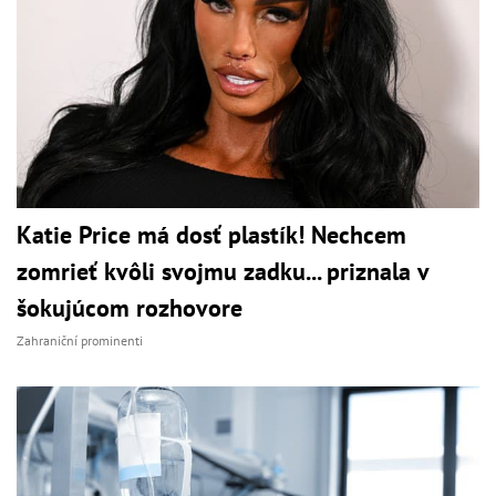
Katie Price má dosť plastík! Nechcem
zomrieť kvôli svojmu zadku... priznala v
šokujúcom rozhovore
Zahraniční prominenti