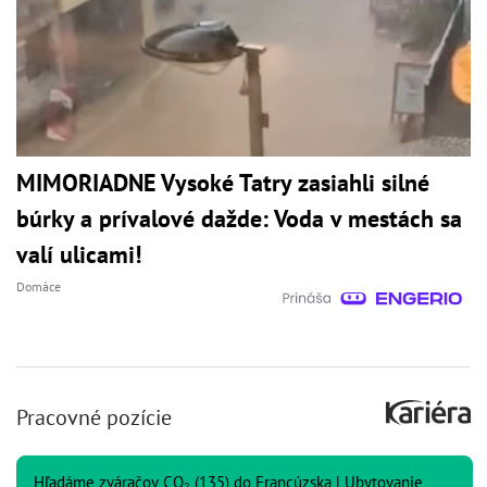
MIMORIADNE Vysoké Tatry zasiahli silné
búrky a prívalové dažde: Voda v mestách sa
valí ulicami!
Domáce
Pracovné pozície
Hľadáme zváračov CO₂ (135) do Francúzska | Ubytovanie