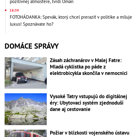
pozitívnej atmosfére, tvrdí Omán
18:39
FOTOHÁDANKA: Spevák, ktorý chcel preraziť v politike a miluje
luxus! Spoznávate ho?
DOMÁCE SPRÁVY
Zásah záchranárov v Malej Fatre:
Mladá cyklistka po páde z
elektrobicykla skončila v nemocnici
Vysoké Tatry vstupujú do digitálnej
éry: Ubytovací systém zjednoduší
dane aj cestovanie
Požiar v blízkosti vojenského ústavu