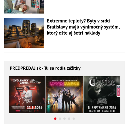
Extrémne teploty? Byty v srdci
Bratislavy majú výnimočný systém,
ktorý ešte aj šetrí náklady
PREDPREDAJ
.sk - Tu sa rodia zážitky