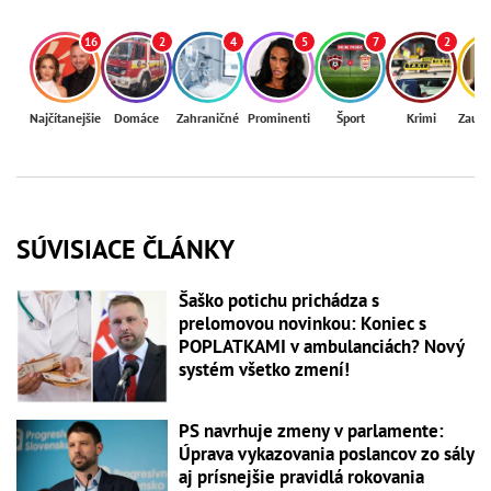
16
2
4
5
7
2
Najčítanejšie
Domáce
Zahraničné
Prominenti
Šport
Krimi
Zaují
SÚVISIACE ČLÁNKY
Šaško potichu prichádza s
prelomovou novinkou: Koniec s
POPLATKAMI v ambulanciách? Nový
systém všetko zmení!
PS navrhuje zmeny v parlamente:
Úprava vykazovania poslancov zo sály
aj prísnejšie pravidlá rokovania