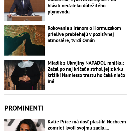
hlásili neďaleko dôležitého
plynovodu
Rokovania s Iránom o Hormuzskom
prielive prebiehajú v pozitívnej
atmosfére, tvrdí Omán
Mladík z Ukrajiny NAPADOL mníšku:
Začal po nej kričať a strhol jej z krku
krížik! Namiesto trestu ho čaká niečo
iné
PROMINENTI
Katie Price má dosť plastík! Nechcem
zomrieť kvôli svojmu zadku...