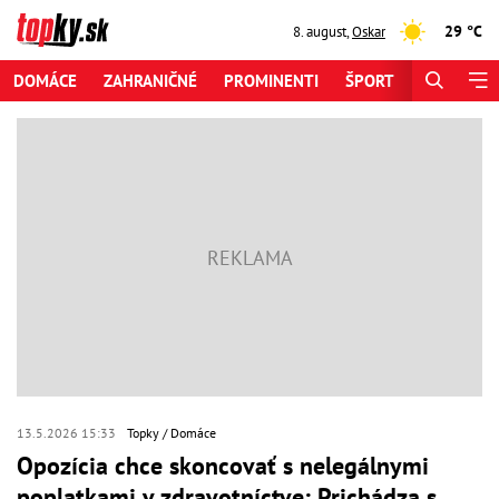
29 °C
8. august
,
Oskar
DOMÁCE
ZAHRANIČNÉ
PROMINENTI
ŠPORT
ZAUJÍMAV
13.5.2026 15:33
Topky
Domáce
Opozícia chce skoncovať s nelegálnymi
poplatkami v zdravotníctve: Prichádza s