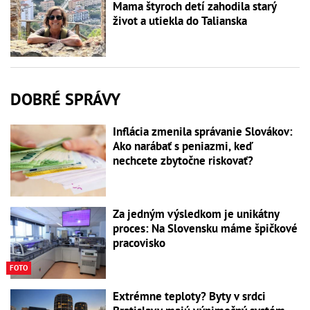
Mama štyroch detí zahodila starý
život a utiekla do Talianska
DOBRÉ SPRÁVY
Inflácia zmenila správanie Slovákov:
Ako narábať s peniazmi, keď
nechcete zbytočne riskovať?
Za jedným výsledkom je unikátny
proces: Na Slovensku máme špičkové
pracovisko
FOTO
Extrémne teploty? Byty v srdci