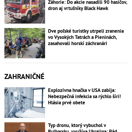
Záhorie: Do akcie nasadili 90 hasičov,
dron aj vrtuľníky Black Hawk
Dve poľské turistky utrpeli zranenia
vo Vysokých Tatrách a Pieninách,
zasahovali horskí záchranári
ZAHRANIČNÉ
Explozívna hnačka v USA zabíja:
Nebezpečná infekcia sa rýchlo šíri!
Hlásia prvé obete
Typ dronu, ktorý vybuchol v
Bulharsku, využíva Ukrajina: Pád