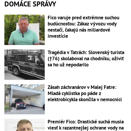
DOMÁCE SPRÁVY
Fico varuje pred extrémne suchou
budúcnosťou: Zákaz vývozu vody
nestačí, čakajú nás miliardové
investície
Tragédia v Tatrách: Slovenský turista
(†76) skolaboval na chodníku, oživiť
sa ho už nepodarilo
Zásah záchranárov v Malej Fatre:
Mladá cyklistka po páde z
elektrobicykla skončila v nemocnici
Premiér Fico: Drastické suchá musia
viesť k razantnejšej ochrane vody na