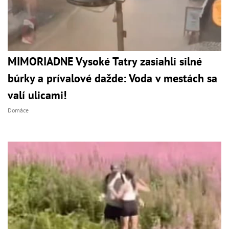
MIMORIADNE Vysoké Tatry zasiahli silné
búrky a prívalové dažde: Voda v mestách sa
valí ulicami!
Domáce