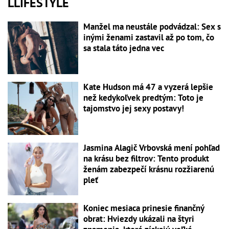
LLIFESTYLE
Manžel ma neustále podvádzal: Sex s
inými ženami zastavil až po tom, čo
sa stala táto jedna vec
Kate Hudson má 47 a vyzerá lepšie
než kedykoľvek predtým: Toto je
tajomstvo jej sexy postavy!
Jasmina Alagič Vrbovská mení pohľad
na krásu bez filtrov: Tento produkt
ženám zabezpečí krásnu rozžiarenú
pleť
Koniec mesiaca prinesie finančný
obrat: Hviezdy ukázali na štyri