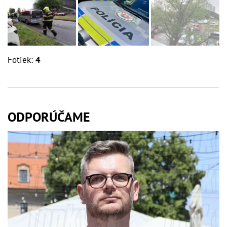
Fotiek:
4
ODPORÚČAME