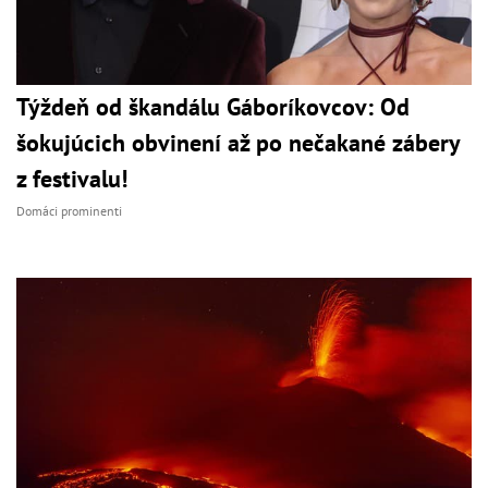
Týždeň od škandálu Gáboríkovcov: Od
šokujúcich obvinení až po nečakané zábery
z festivalu!
Domáci prominenti