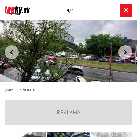
4
/4
(Zdroj: Tip čitateľa)