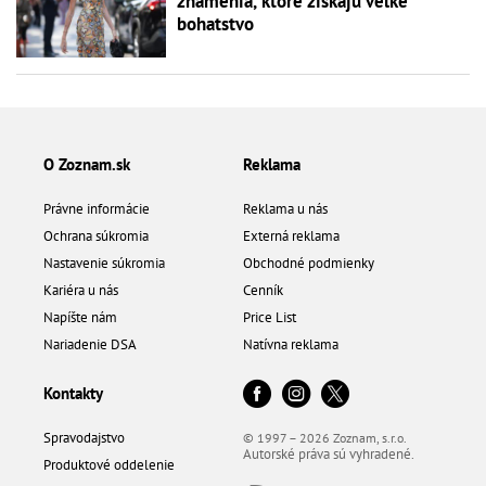
znamenia, ktoré získajú veľké
bohatstvo
O Zoznam.sk
Reklama
Právne informácie
Reklama u nás
Ochrana súkromia
Externá reklama
Nastavenie súkromia
Obchodné podmienky
Kariéra u nás
Cenník
Napíšte nám
Price List
Nariadenie DSA
Natívna reklama
Kontakty
Spravodajstvo
© 1997 – 2026 Zoznam, s.r.o.
Autorské práva sú vyhradené.
Produktové oddelenie