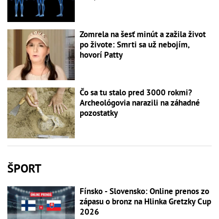
Zomrela na šesť minút a zažila život
po živote: Smrti sa už nebojím,
hovorí Patty
Čo sa tu stalo pred 3000 rokmi?
Archeológovia narazili na záhadné
pozostatky
ŠPORT
Fínsko - Slovensko: Online prenos zo
zápasu o bronz na Hlinka Gretzky Cup
2026