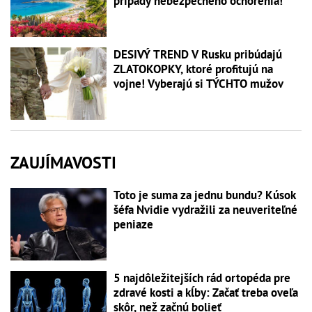
prípady nebezpečného ochorenia!
DESIVÝ TREND V Rusku pribúdajú
ZLATOKOPKY, ktoré profitujú na
vojne! Vyberajú si TÝCHTO mužov
ZAUJÍMAVOSTI
Toto je suma za jednu bundu? Kúsok
šéfa Nvidie vydražili za neuveriteľné
peniaze
5 najdôležitejších rád ortopéda pre
zdravé kosti a kĺby: Začať treba oveľa
skôr, než začnú bolieť