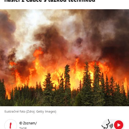
Ilustračné foto (Zdroj: Getty Images)
© Zoznam/
TASR