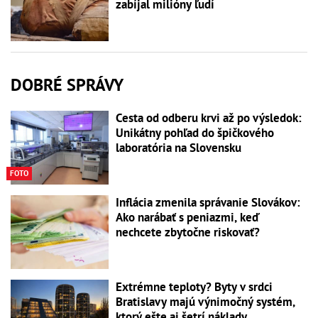
zabíjal milióny ľudí
DOBRÉ SPRÁVY
Cesta od odberu krvi až po výsledok:
Unikátny pohľad do špičkového
laboratória na Slovensku
FOTO
Inflácia zmenila správanie Slovákov:
Ako narábať s peniazmi, keď
nechcete zbytočne riskovať?
Extrémne teploty? Byty v srdci
Bratislavy majú výnimočný systém,
ktorý ešte aj šetrí náklady