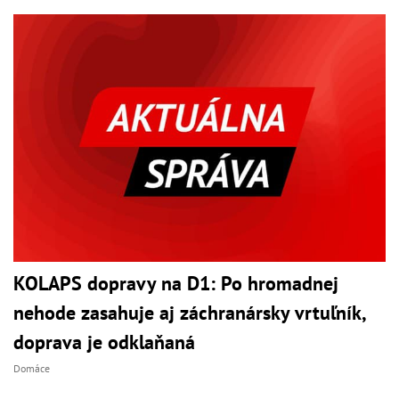
KOLAPS dopravy na D1: Po hromadnej
nehode zasahuje aj záchranársky vrtuľník,
doprava je odklaňaná
Domáce