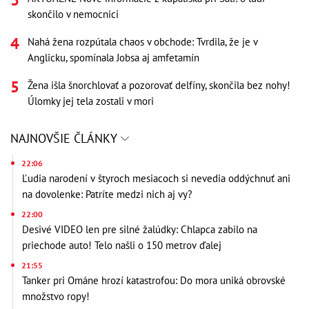
skončilo v nemocnici
Nahá žena rozpútala chaos v obchode: Tvrdila, že je v
Anglicku, spomínala Jobsa aj amfetamín
Žena išla šnorchlovať a pozorovať delfíny, skončila bez nohy!
Úlomky jej tela zostali v mori
NAJNOVŠIE ČLÁNKY
22:06
Ľudia narodení v štyroch mesiacoch si nevedia oddýchnuť ani
na dovolenke: Patríte medzi nich aj vy?
22:00
Desivé VIDEO len pre silné žalúdky: Chlapca zabilo na
priechode auto! Telo našli o 150 metrov ďalej
21:55
Tanker pri Ománe hrozí katastrofou: Do mora uniká obrovské
množstvo ropy!