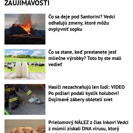
ZAUJÍMAVOSTI
Čo sa deje pod Santorini? Vedci
odhaľujú zmeny, ktoré môžu
ovplyvniť sopku
Čo sa stane, keď prestanete jesť
mliečne výrobky? Toto by ste mali
vedieť
Hasiči nezachraňujú len ľudí: VIDEO
Po požiari podali kyslík holubovi!
Dojímavé zábery obleteli svet
Prielomový NÁLEZ z čias Inkov! Vedci
z múmií získali DNA vírusu, ktorý