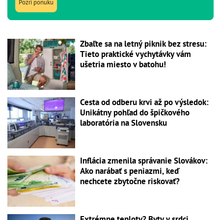
Pozri ponuku
Zbaľte sa na letný piknik bez stresu:
Tieto praktické vychytávky vám
ušetria miesto v batohu!
Cesta od odberu krvi až po výsledok:
Unikátny pohľad do špičkového
laboratória na Slovensku
Inflácia zmenila správanie Slovákov:
Ako narábať s peniazmi, keď
nechcete zbytočne riskovať?
Extrémne teploty? Byty v srdci