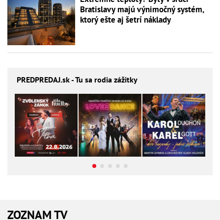
Bratislavy majú výnimočný systém,
ktorý ešte aj šetrí náklady
PREDPREDAJ
.sk - Tu sa rodia zážitky
ZOZNAM TV