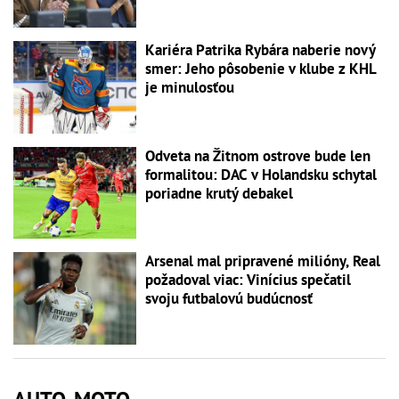
Kariéra Patrika Rybára naberie nový
smer: Jeho pôsobenie v klube z KHL
je minulosťou
Odveta na Žitnom ostrove bude len
formalitou: DAC v Holandsku schytal
poriadne krutý debakel
Arsenal mal pripravené milióny, Real
požadoval viac: Vinícius spečatil
svoju futbalovú budúcnosť