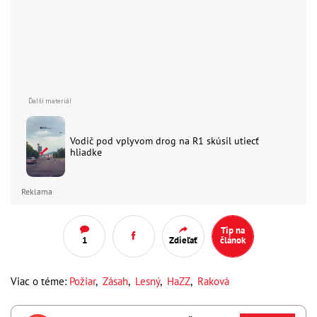
Vodič pod vplyvom drog na R1 skúsil utiecť
hliadke
Reklama
Tip na
1
Zdieľať
článok
Viac o téme:
Požiar
,
Zásah
,
Lesný
,
HaZZ
,
Raková