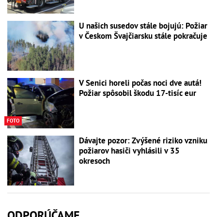
U našich susedov stále bojujú: Požiar
v Českom Švajčiarsku stále pokračuje
V Senici horeli počas noci dve autá!
Požiar spôsobil škodu 17-tisíc eur
FOTO
Dávajte pozor: Zvýšené riziko vzniku
požiarov hasiči vyhlásili v 35
okresoch
ODPORÚČAME