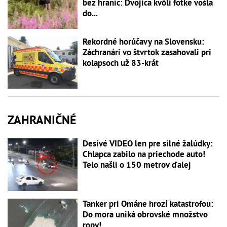
bez hraníc: Dvojica kvôli fotke vošla
do...
Rekordné horúčavy na Slovensku:
Záchranári vo štvrtok zasahovali pri
kolapsoch už 83-krát
ZAHRANIČNÉ
Desivé VIDEO len pre silné žalúdky:
Chlapca zabilo na priechode auto!
Telo našli o 150 metrov ďalej
Tanker pri Ománe hrozí katastrofou:
Do mora uniká obrovské množstvo
ropy!