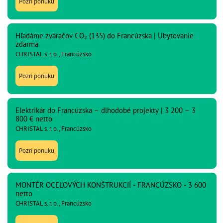
Pozri ponuku
Hľadáme zváračov CO₂ (135) do Francúzska | Ubytovanie
zdarma
CHRISTAL s. r. o., Francúzsko
Pozri ponuku
Elektrikár do Francúzska – dlhodobé projekty | 3 200 – 3
800 € netto
CHRISTAL s. r. o., Francúzsko
Pozri ponuku
MONTÉR OCEĽOVÝCH KONŠTRUKCIÍ - FRANCÚZSKO - 3 600
netto
CHRISTAL s. r. o., Francúzsko