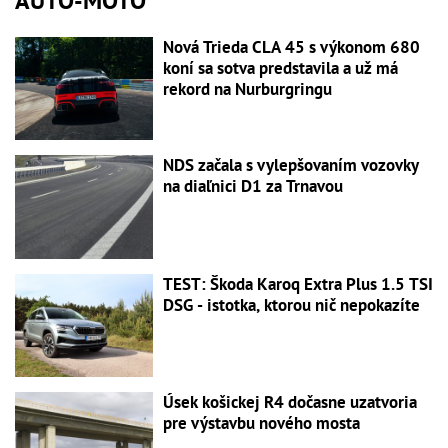
AUTO-MOTO
Nová Trieda CLA 45 s výkonom 680
koní sa sotva predstavila a už má
rekord na Nurburgringu
NDS začala s vylepšovaním vozovky
na diaľnici D1 za Trnavou
TEST: Škoda Karoq Extra Plus 1.5 TSI
DSG - istotka, ktorou nič nepokazíte
Úsek košickej R4 dočasne uzatvoria
pre výstavbu nového mosta