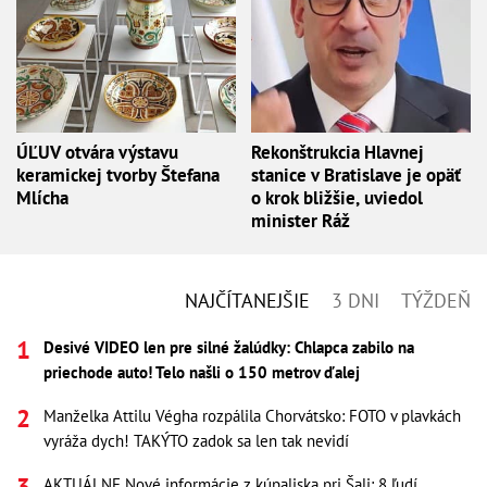
ÚĽUV otvára výstavu
Rekonštrukcia Hlavnej
keramickej tvorby Štefana
stanice v Bratislave je opäť
Mlícha
o krok bližšie, uviedol
minister Ráž
NAJČÍTANEJŠIE
3 DNI
TÝŽDEŇ
Desivé VIDEO len pre silné žalúdky: Chlapca zabilo na
priechode auto! Telo našli o 150 metrov ďalej
Manželka Attilu Végha rozpálila Chorvátsko: FOTO v plavkách
vyráža dych! TAKÝTO zadok sa len tak nevidí
AKTUÁLNE Nové informácie z kúpaliska pri Šali: 8 ľudí