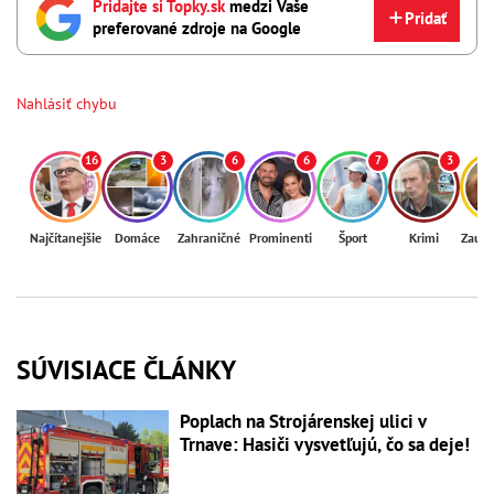
Pridajte si Topky.sk
medzi Vaše
Pridať
preferované zdroje na Google
Nahlásiť chybu
16
3
6
6
7
3
Najčítanejšie
Domáce
Zahraničné
Prominenti
Šport
Krimi
Zaují
SÚVISIACE ČLÁNKY
Poplach na Strojárenskej ulici v
Trnave: Hasiči vysvetľujú, čo sa deje!