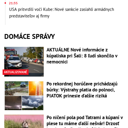
21:35
USA pritvrdili voči Kube: Nové sankcie zasiahli armádnych
predstaviteľov aj firmy
DOMÁCE SPRÁVY
AKTUÁLNE Nové informácie z
kúpaliska pri Šali: 8 ľudí skončilo v
nemocnici
AKTUALIZOVANÉ
Po rekordnej horúčave prichádzajú
búrky: Výstrahy platia do polnoci,
PIATOK prinesie ďalšie riziká
Po ničení pola pod Tatrami a kúpaní v
plese tu máme ďalší nešvár! Drzosť