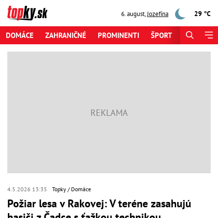
29 °C
6. august
,
Jozefína
DOMÁCE
ZAHRANIČNÉ
PROMINENTI
ŠPORT
ZAUJÍMAV
4.5.2026 13:35
Topky
Domáce
Požiar lesa v Rakovej: V teréne zasahujú
hasiči z Čadce s ťažkou technikou