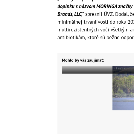
doplnku s názvom MORINGA značky R
Brands, LLC,“
spresnil ÚVZ. Dodal, ž
minimálnej trvanlivosti do roku 20
multirezistentných voči všetkým an
antibiotikám, ktoré sú bežne odpor
Mohlo by vás zaujímať: