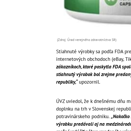
(Zdroj: Úrad verejného zdravotníctva SR)
Stiahnuté výrobky sa podľa FDA pre
internetových obchodoch (eBay, Tik
zákazníkoch, ktoré poskytla FDA spol
stiahnutý výrobok bol zrejme predaný
republiky,“
upozornil.
ÚVZ uviedol, že k dnešnému dňu 
doplnku na trh v Slovenskej republ
potravinárskeho podniku.
„Nakoľko 
výrobku predávali aj na medzinárodne