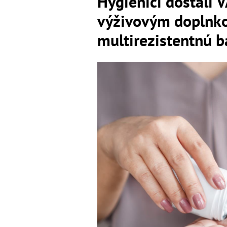
Hygienici dostali
výživovým doplnk
multirezistentnú b