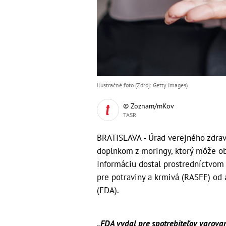
Ilustračné foto (Zdroj: Getty Images)
© Zoznam/mKov
TASR
BRATISLAVA - Úrad verejného zdrav
doplnkom z moringy, ktorý môže ob
Informáciu dostal prostredníctvo
pre potraviny a krmivá (RASFF) od 
(FDA).
„FDA vydal pre spotrebiteľov varova