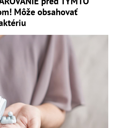
 VAROVANIE pred TÝMTO
om! Môže obsahovať
aktériu