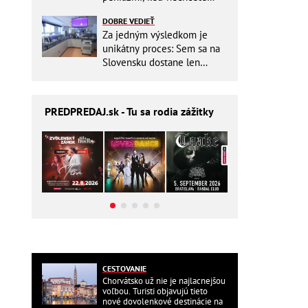
zbytočne riskovať?
DOBRE VEDIEŤ
Za jedným výsledkom je
unikátny proces: Sem sa na
Slovensku dostane len
málokto
PREDPREDAJ
.sk - Tu sa rodia zážitky
CESTOVANIE
Chorvátsko už nie je najlacnejšou
voľbou. Turisti objavujú tieto
nové dovolenkové destinácie na