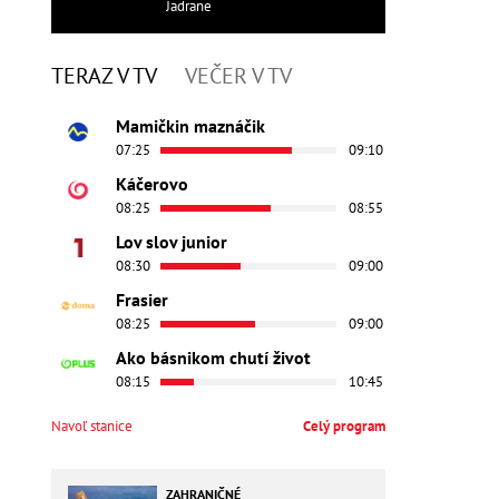
Jadrane
TERAZ V TV
VEČER V TV
Mamičkin maznáčik
07:25
09:10
Káčerovo
08:25
08:55
Lov slov junior
08:30
09:00
Frasier
08:25
09:00
Ako básnikom chutí život
08:15
10:45
Navoľ stanice
Celý program
ZAHRANIČNÉ