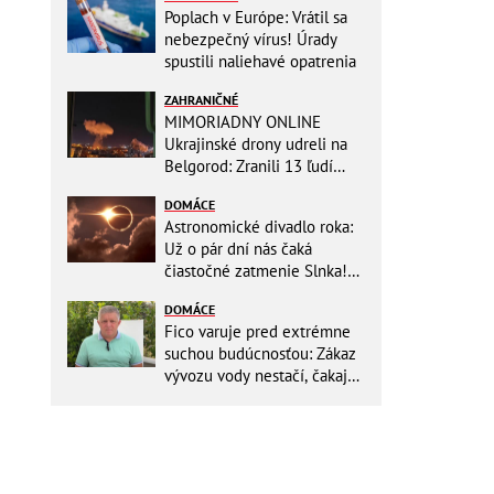
Poplach v Európe: Vrátil sa
nebezpečný vírus! Úrady
spustili naliehavé opatrenia
ZAHRANIČNÉ
MIMORIADNY ONLINE
Ukrajinské drony udreli na
Belgorod: Zranili 13 ľudí
vrátane dvoch detí, útoky
DOMÁCE
pokračujú
Astronomické divadlo roka:
Už o pár dní nás čaká
čiastočné zatmenie Slnka!
Zapíšte si presný čas, kedy
DOMÁCE
to začne
Fico varuje pred extrémne
suchou budúcnosťou: Zákaz
vývozu vody nestačí, čakajú
nás miliardové investície