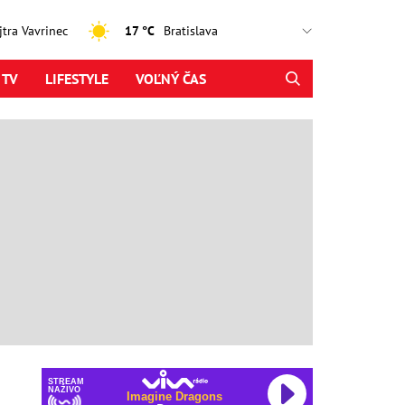
ajtra Vavrinec
17 °C
 TV
LIFESTYLE
VOĽNÝ ČAS
STREAM
NAŽIVO
Imagine Dragons