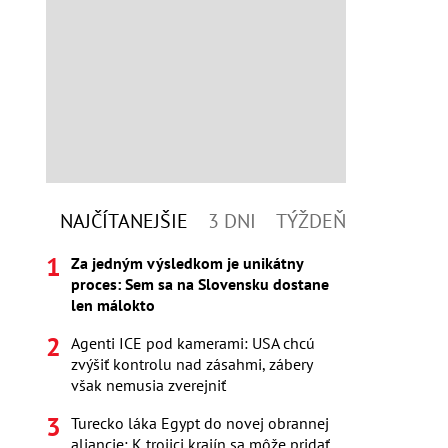
NAJČÍTANEJŠIE
3 DNI
TÝŽDEŇ
Za jedným výsledkom je unikátny
proces: Sem sa na Slovensku dostane
len málokto
Agenti ICE pod kamerami: USA chcú
zvýšiť kontrolu nad zásahmi, zábery
však nemusia zverejniť
Turecko láka Egypt do novej obrannej
aliancie: K trojici krajín sa môže pridať