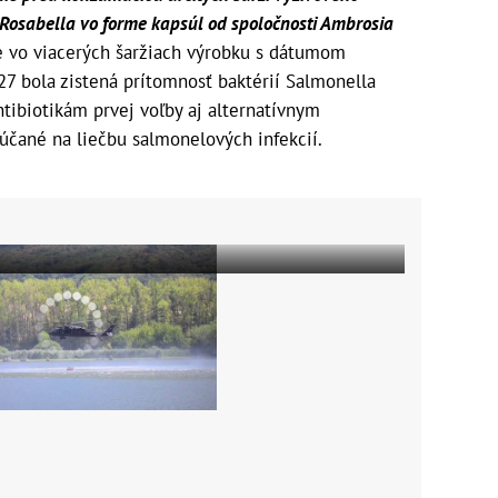
osabella vo forme kapsúl od spoločnosti Ambrosia
e vo viacerých šaržiach výrobku s dátumom
27 bola zistená prítomnosť baktérií Salmonella
tibiotikám prvej voľby aj alternatívnym
účané na liečbu salmonelových infekcií.