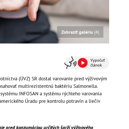
Zobraziť galériu
(4)
Vypočuť
článok
otníctva (ÚVZ) SR dostal varovanie pred výživovým
sahovať multirezistentnú baktériu Salmonella.
m systému INFOSAN a systému rýchleho varovania
amerického Úradu pre kontrolu potravín a liečiv
nie pred konzumáciou určitých šarží výživového