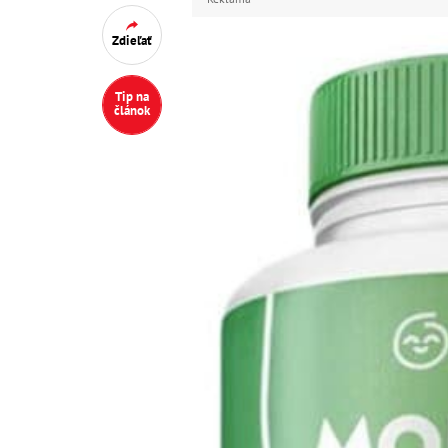
Zdieľať
Tip na
článok