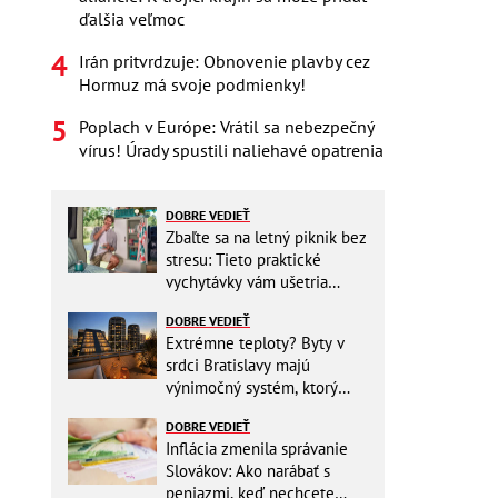
ďalšia veľmoc
Irán pritvrdzuje: Obnovenie plavby cez
Hormuz má svoje podmienky!
Poplach v Európe: Vrátil sa nebezpečný
vírus! Úrady spustili naliehavé opatrenia
DOBRE VEDIEŤ
Zbaľte sa na letný piknik bez
stresu: Tieto praktické
vychytávky vám ušetria
miesto v batohu!
DOBRE VEDIEŤ
Extrémne teploty? Byty v
srdci Bratislavy majú
výnimočný systém, ktorý
ešte aj šetrí náklady
DOBRE VEDIEŤ
Inflácia zmenila správanie
Slovákov: Ako narábať s
peniazmi, keď nechcete