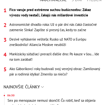
Fico varuje pred extrémne suchou budúcnosťou: Zákaz
vývozu vody nestačí, čakajú nás miliardové investície
Astronomické divadlo roka: Už o pár dní nás čaká čiastočné
zatmenie Slnka! Zapíšte si presný čas, kedy to začne
Desivé vyhlásenie veliteľa: Rusko už NATO a Európu
zneškodnilo! Aliancia Moskve neublíži
Markizácky súťažiaci prerazil ďalšie dno: Po kauze v šou... Ide
na tom zarábať!
Ako Gáboríkovci roky budovali svoj verejný obraz: Zamilovaný
pár a rodinná idylka! Zmenilo sa niečo?
NAJNOVŠIE ČLÁNKY
06:30
Sex po menopauze nemusí skončiť: Čo robiť, keď sa objavia