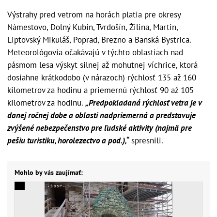
Výstrahy pred vetrom na horách platia pre okresy
Námestovo, Dolný Kubín, Tvrdošín, Žilina, Martin,
Liptovský Mikuláš, Poprad, Brezno a Banská Bystrica.
Meteorológovia očakávajú v týchto oblastiach nad
pásmom lesa výskyt silnej až mohutnej víchrice, ktorá
dosiahne krátkodobo (v nárazoch) rýchlosť 135 až 160
kilometrov za hodinu a priemernú rýchlosť 90 až 105
kilometrov za hodinu.
„Predpokladaná rýchlosť vetra je v
danej ročnej dobe a oblasti nadpriemerná a predstavuje
zvýšené nebezpečenstvo pre ľudské aktivity (najmä pre
pešiu turistiku, horolezectvo a pod.),“
spresnili.
Mohlo by vás zaujímať: