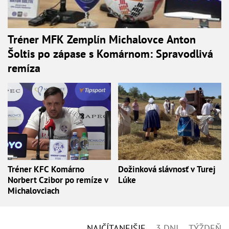
Tréner MFK Zemplín Michalovce Anton
Šoltis po zápase s Komárnom: Spravodlivá
remíza
Tréner KFC Komárno
Dožinková slávnosť v Turej
Norbert Czibor po remíze v
Lúke
Michalovciach
NAJČÍTANEJŠIE
3 DNI
TÝŽDEŇ