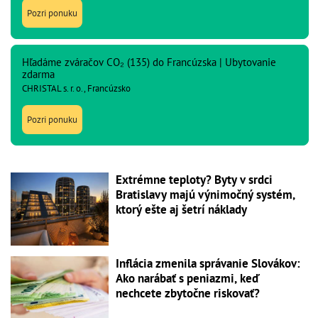
Pozri ponuku
Hľadáme zváračov CO₂ (135) do Francúzska | Ubytovanie
zdarma
CHRISTAL s. r. o., Francúzsko
Pozri ponuku
Extrémne teploty? Byty v srdci
Bratislavy majú výnimočný systém,
ktorý ešte aj šetrí náklady
Inflácia zmenila správanie Slovákov:
Ako narábať s peniazmi, keď
nechcete zbytočne riskovať?