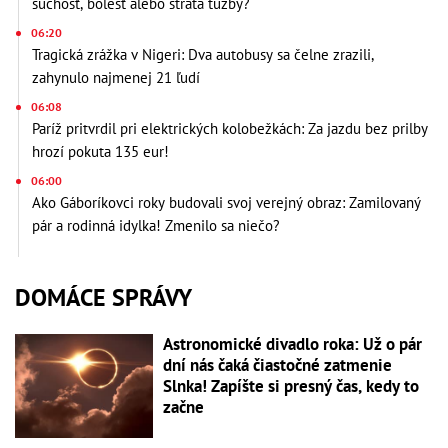
suchosť, bolesť alebo strata túžby?
06:20
Tragická zrážka v Nigeri: Dva autobusy sa čelne zrazili,
zahynulo najmenej 21 ľudí
06:08
Paríž pritvrdil pri elektrických kolobežkách: Za jazdu bez prilby
hrozí pokuta 135 eur!
06:00
Ako Gáboríkovci roky budovali svoj verejný obraz: Zamilovaný
pár a rodinná idylka! Zmenilo sa niečo?
DOMÁCE SPRÁVY
Astronomické divadlo roka: Už o pár
dní nás čaká čiastočné zatmenie
Slnka! Zapíšte si presný čas, kedy to
začne