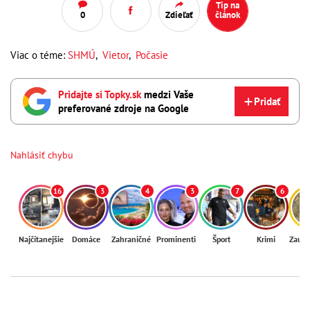
Tip na
0
Zdieľať
článok
Viac o téme:
SHMÚ
,
Vietor
,
Počasie
Pridajte si Topky.sk
medzi Vaše
Pridať
preferované zdroje na Google
Nahlásiť chybu
16
3
4
3
7
6
Najčítanejšie
Domáce
Zahraničné
Prominenti
Šport
Krimi
Zaují