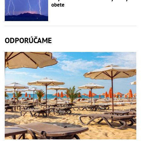
obete
ODPORÚČAME