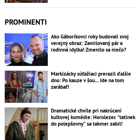
PROMINENTI
Ako Gáboríkovci roky budovali svoj
verejný obraz: Zamilovaný pár a
rodinná idylka! Zmenilo sa niečo?
Markizácky súťažiaci prerazil ďalšie
dno: Po kauze v šou... Ide na tom
zarábať!
Dramatické chvíle pri nakrúcaní
kultovej komédie: Horolezec "tatínek
do polepšovny" sa takmer zabil!