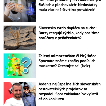
fľašiach a plechovkách: Nedostatky
mala viac než štvrtina prevádzok!
Slovensko tvrdo dopláca na sucho:
Burzy reagujú rýchlo, kedy pocítime
horúčavy v peňaženkách?
Zelený mimozemšťan či žltý šašo:
Spoznáte známe značky podľa ich
maskotov? Otestujte sa! (kvíz)
Jeden z najúspešnejších slovenských
cestovateľských projektov sa
rozpadol. Spor zakladateľov vyústil
až do konkurzu