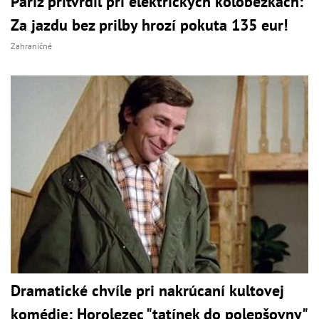
Paríž pritvrdil pri elektrických kolobežkách:
Za jazdu bez prilby hrozí pokuta 135 eur!
Zahraničné
Dramatické chvíle pri nakrúcaní kultovej
komédie: Horolezec "tatínek do polepšovny"