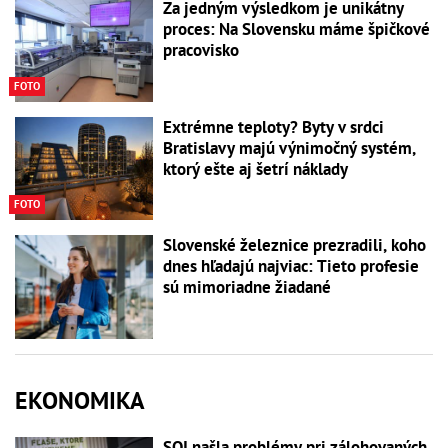
Za jedným výsledkom je unikátny
proces: Na Slovensku máme špičkové
pracovisko
FOTO
Extrémne teploty? Byty v srdci
Bratislavy majú výnimočný systém,
ktorý ešte aj šetrí náklady
FOTO
Slovenské železnice prezradili, koho
dnes hľadajú najviac: Tieto profesie
sú mimoriadne žiadané
EKONOMIKA
SOI našla problémy pri zálohovaných