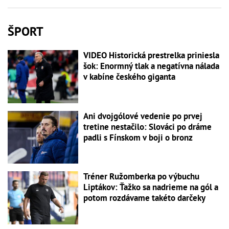
ŠPORT
VIDEO Historická prestrelka priniesla
šok: Enormný tlak a negatívna nálada
v kabíne českého giganta
Ani dvojgólové vedenie po prvej
tretine nestačilo: Slováci po dráme
padli s Fínskom v boji o bronz
Tréner Ružomberka po výbuchu
Liptákov: Ťažko sa nadrieme na gól a
potom rozdávame takéto darčeky