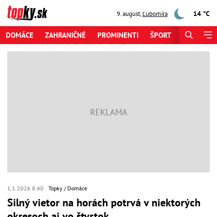
14 °C
9. august
,
Ľubomíra
DOMÁCE
ZAHRANIČNÉ
PROMINENTI
ŠPORT
ZAUJÍMAV
1.1.2026 8:40
Topky
Domáce
Silný vietor na horách potrvá v niektorých
okresoch aj vo štvrtok