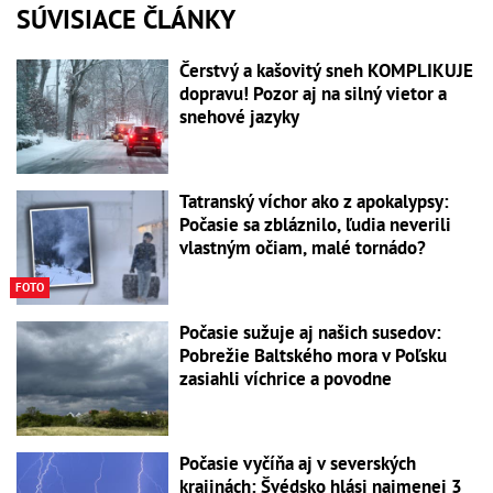
SÚVISIACE ČLÁNKY
Čerstvý a kašovitý sneh KOMPLIKUJE
dopravu! Pozor aj na silný vietor a
snehové jazyky
Tatranský víchor ako z apokalypsy:
Počasie sa zbláznilo, ľudia neverili
vlastným očiam, malé tornádo?
FOTO
Počasie sužuje aj našich susedov:
Pobrežie Baltského mora v Poľsku
zasiahli víchrice a povodne
Počasie vyčíňa aj v severských
krajinách: Švédsko hlási najmenej 3