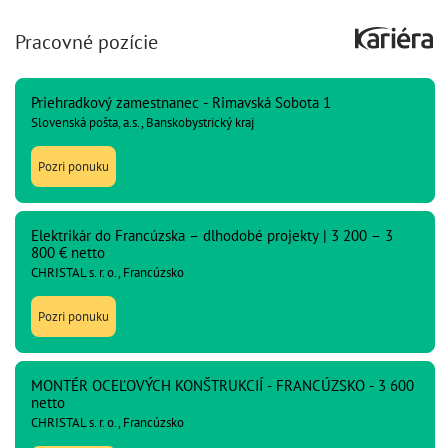
Pracovné pozície
Priehradkový zamestnanec - Rimavská Sobota 1
Slovenská pošta, a.s., Banskobystrický kraj
Pozri ponuku
Elektrikár do Francúzska – dlhodobé projekty | 3 200 – 3
800 € netto
CHRISTAL s. r. o., Francúzsko
Pozri ponuku
MONTÉR OCEĽOVÝCH KONŠTRUKCIÍ - FRANCÚZSKO - 3 600
netto
CHRISTAL s. r. o., Francúzsko