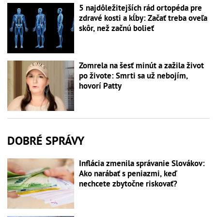
5 najdôležitejších rád ortopéda pre
zdravé kosti a kĺby: Začať treba oveľa
skôr, než začnú bolieť
Zomrela na šesť minút a zažila život
po živote: Smrti sa už nebojím,
hovorí Patty
DOBRÉ SPRÁVY
Inflácia zmenila správanie Slovákov:
Ako narábať s peniazmi, keď
nechcete zbytočne riskovať?