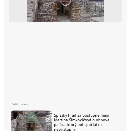
Spišský hrad sa postupne mení:
Martina Šimkovičová o obnove
paláca, ktorý bol spočiatku
neprístupný