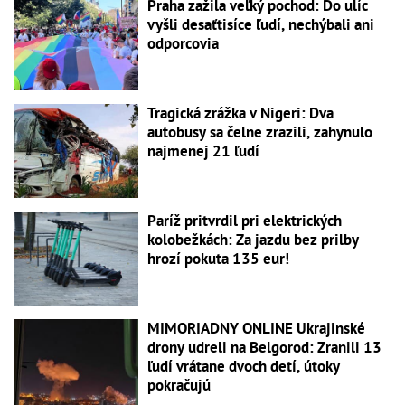
Praha zažila veľký pochod: Do ulíc
vyšli desaťtisíce ľudí, nechýbali ani
odporcovia
Tragická zrážka v Nigeri: Dva
autobusy sa čelne zrazili, zahynulo
najmenej 21 ľudí
Paríž pritvrdil pri elektrických
kolobežkách: Za jazdu bez prilby
hrozí pokuta 135 eur!
MIMORIADNY ONLINE Ukrajinské
drony udreli na Belgorod: Zranili 13
ľudí vrátane dvoch detí, útoky
pokračujú