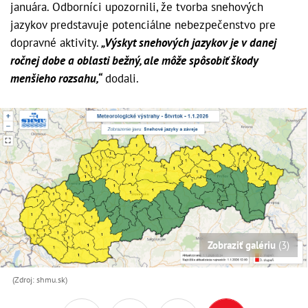
januára. Odborníci upozornili, že tvorba snehových
jazykov predstavuje potenciálne nebezpečenstvo pre
dopravné aktivity.
„Výskyt snehových jazykov je v danej
ročnej dobe a oblasti bežný, ale môže spôsobiť škody
menšieho rozsahu,“
dodali.
Zobraziť galériu
(3)
(Zdroj: shmu.sk)