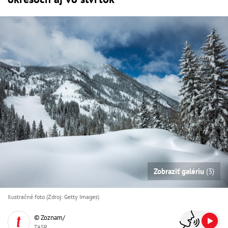
Zobraziť galériu
(3)
Ilustračné foto (Zdroj: Getty Images)
© Zoznam/
TASR