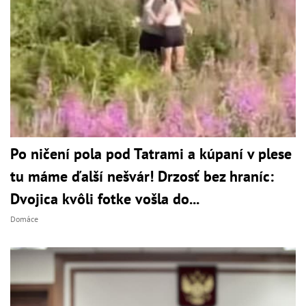
Po ničení pola pod Tatrami a kúpaní v plese
tu máme ďalší nešvár! Drzosť bez hraníc:
Dvojica kvôli fotke vošla do...
Domáce