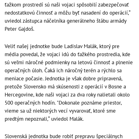
ťažkom prostredí sú naši vojaci spôsobilí zabezpečovať
nedostatkovú činnosť a môžu byť nasadení do operácií,“
uviedol zástupca náčelníka generálneho štábu armády
Peter Gajdoš.
Veliť našej jednotke bude Ladislav Malák, ktorý pre
média povedal, že vojaci idú do ťažkého prostredia, kde
sú veľmi náročné podmienky na letovú činnosť a plnenie
operačných úloh. Čaká ich náročný terén a rýchlo sa
meniace počasie. Jednotka je však dobre pripravená,
pretože Slovensko má skúsenosti z operácií v Bosne a
Hercegovine, kde naši vojaci za dva roky nalietali okolo
500 operačných hodín. "Dokonale poznáme priestor,
vieme sa už niektorých vecí vyvarovať, ktoré sme
predtým nepoznali,“ uviedol Malák.
Slovenská jednotka bude robiť prepravu špeciálnych