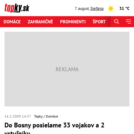
31 °C
7. august
,
Štefánia
DOMÁCE
ZAHRANIČNÉ
PROMINENTI
ŠPORT
ZAUJÍMAV
16.2.2009 14:57
Topky
Domáce
Do Bosny posielame 33 vojakov a 2
vrtuľníky