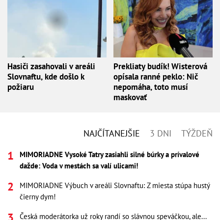
Hasiči zasahovali v areáli
Prekliaty budík! Wisterová
Slovnaftu, kde došlo k
opísala ranné peklo: Nič
požiaru
nepomáha, toto musí
maskovať
NAJČÍTANEJŠIE
3 DNI
TÝŽDEŇ
MIMORIADNE Vysoké Tatry zasiahli silné búrky a prívalové
dažde: Voda v mestách sa valí ulicami!
MIMORIADNE Výbuch v areáli Slovnaftu: Z miesta stúpa hustý
čierny dym!
Česká moderátorka už roky randí so slávnou speváčkou, ale...