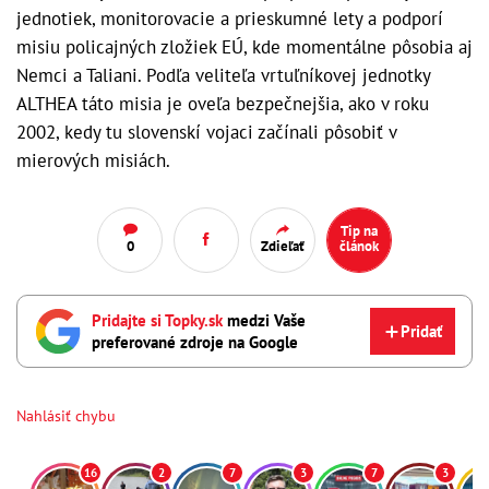
jednotiek, monitorovacie a prieskumné lety a podporí
misiu policajných zložiek EÚ, kde momentálne pôsobia aj
Nemci a Taliani. Podľa veliteľa vrtuľníkovej jednotky
ALTHEA táto misia je oveľa bezpečnejšia, ako v roku
2002, kedy tu slovenskí vojaci začínali pôsobiť v
mierových misiách.
Tip na
0
Zdieľať
článok
Pridajte si Topky.sk
medzi Vaše
Pridať
preferované zdroje na Google
Nahlásiť chybu
16
2
7
3
7
3