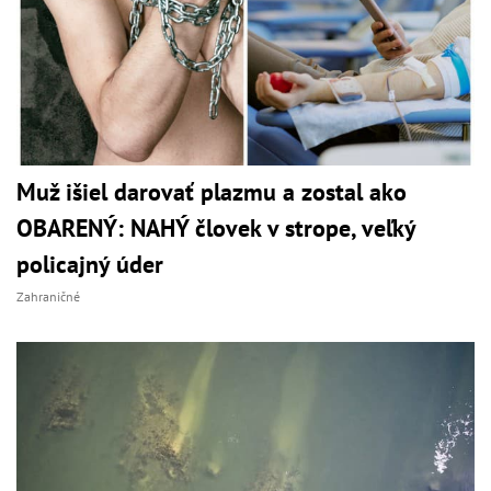
Muž išiel darovať plazmu a zostal ako
OBARENÝ: NAHÝ človek v strope, veľký
policajný úder
Zahraničné