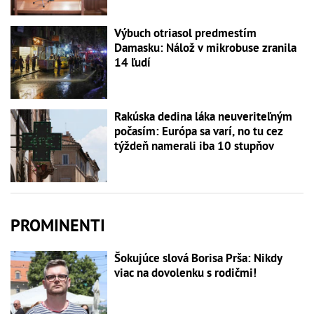
Výbuch otriasol predmestím
Damasku: Nálož v mikrobuse zranila
14 ľudí
Rakúska dedina láka neuveriteľným
počasím: Európa sa varí, no tu cez
týždeň namerali iba 10 stupňov
PROMINENTI
Šokujúce slová Borisa Prša: Nikdy
viac na dovolenku s rodičmi!