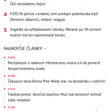
Čelí neustálemu hejtu!
FOTO Po pečive v známej sieti predajní pobehovala myš!
Zhrození zákazníci, reťazec reaguje
Tragédia na vyhľadávanom rybníku: Pátranie po 39-ročnom
mužovi má ten najsmutnejší koniec
NAJNOVŠIE ČLÁNKY
16:02
Pochybnosti o radaroch: Ministerstvo vnútra ich dá preveriť
bezpečnostnému úradu
16:00
Šokujúce slová Borisa Prša: Nikdy viac na dovolenku s rodičmi!
15:53
Falošná pomoc skončila lúpežou: Muž mal seniorovi strhnúť
zlatú retiazku!
15:45