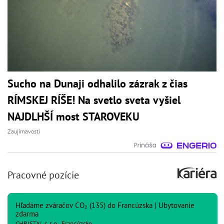
Sucho na Dunaji odhalilo zázrak z čias
RÍMSKEJ RÍŠE! Na svetlo sveta vyšiel
NAJDLHŠÍ most STAROVEKU
Zaujímavosti
Pracovné pozície
Hľadáme zváračov CO₂ (135) do Francúzska | Ubytovanie
zdarma
CHRISTAL s. r. o., Francúzsko