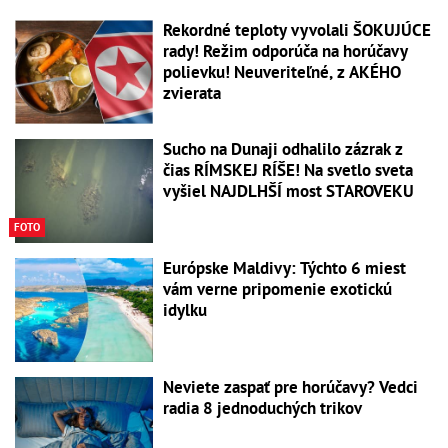
Rekordné teploty vyvolali ŠOKUJÚCE
rady! Režim odporúča na horúčavy
polievku! Neuveriteľné, z AKÉHO
zvierata
Sucho na Dunaji odhalilo zázrak z
čias RÍMSKEJ RÍŠE! Na svetlo sveta
vyšiel NAJDLHŠÍ most STAROVEKU
FOTO
Európske Maldivy: Týchto 6 miest
vám verne pripomenie exotickú
idylku
Neviete zaspať pre horúčavy? Vedci
radia 8 jednoduchých trikov