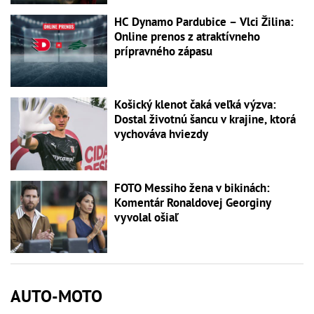
HC Dynamo Pardubice – Vlci Žilina:
Online prenos z atraktívneho
prípravného zápasu
Košický klenot čaká veľká výzva:
Dostal životnú šancu v krajine, ktorá
vychováva hviezdy
FOTO Messiho žena v bikinách:
Komentár Ronaldovej Georginy
vyvolal ošiaľ
AUTO-MOTO