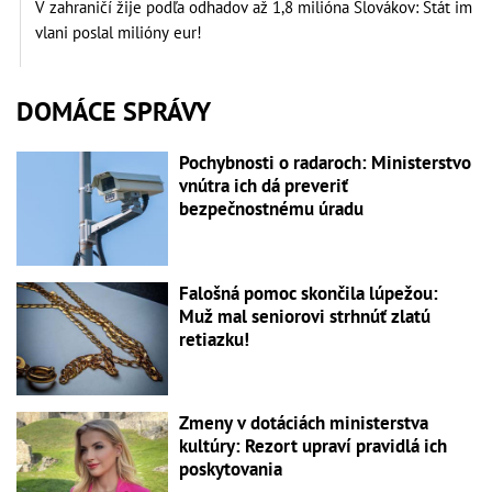
V zahraničí žije podľa odhadov až 1,8 milióna Slovákov: Štát im
vlani poslal milióny eur!
DOMÁCE SPRÁVY
Pochybnosti o radaroch: Ministerstvo
vnútra ich dá preveriť
bezpečnostnému úradu
Falošná pomoc skončila lúpežou:
Muž mal seniorovi strhnúť zlatú
retiazku!
Zmeny v dotáciách ministerstva
kultúry: Rezort upraví pravidlá ich
poskytovania