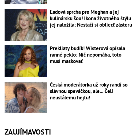
Ľadová sprcha pre Meghan a jej
kulinársku šou! Ikona životného štýlu
jej naložila: Nestačí si obliecť zásteru
Prekliaty budík! Wisterová opísala
ranné peklo: Nič nepomáha, toto
musí maskovať
Česká moderátorka už roky randí so
slávnou speváčkou, ale... Čelí
neustálemu hejtu!
ZAUJÍMAVOSTI