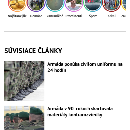
Najčítanejšie
Domáce
Zahraničné
Prominenti
Šport
Krimi
Zaují
SÚVISIACE ČLÁNKY
Armáda ponúka civilom uniformu na
24 hodín
Armáda v 90. rokoch skartovala
materiály kontrarozviedky