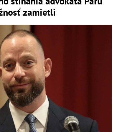
ho stíhania advokáta Paru
ažnosť zamietli