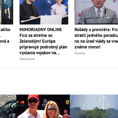
Kaliho
Rošády u premiéra: Fic
MIMORIADNY ONLINE
,
stratil jedného poradcu
Fico sa stretne so
ová a
no na úrad vlády sa vra
Zelenským! Európa
známe meno!
pripravuje podrobný plán
vyslania vojakov na
Domáce
Ukrajinu
Zahraničné