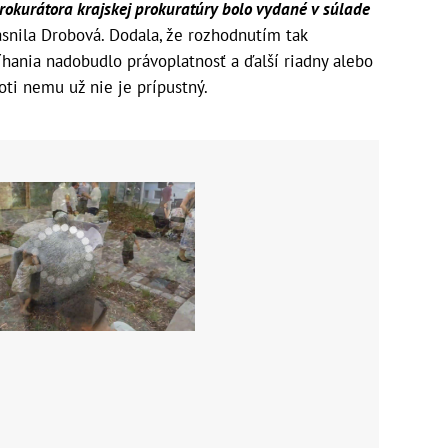
okurátora krajskej prokuratúry bolo vydané v súlade
snila Drobová. Dodala, že rozhodnutím tak
íhania nadobudlo právoplatnosť a ďalší riadny alebo
ti nemu už nie je prípustný.