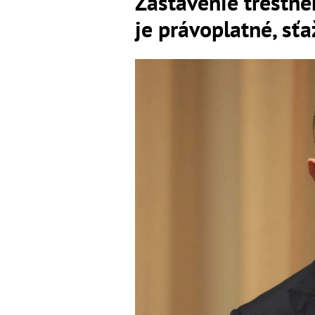
Zastavenie trestné
je právoplatné, sť