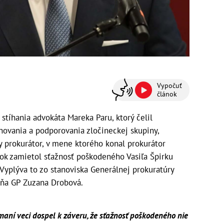
Vypočuť
článok
stíhania advokáta Mareka Paru, ktorý čelil
snovania a podporovania zločineckej skupiny,
 prokurátor, v mene ktorého konal prokurátor
tok zamietol sťažnosť poškodeného Vasiľa Špirku
 Vyplýva to zo stanoviska Generálnej prokuratúry
kyňa GP Zuzana Drobová.
aní veci dospel k záveru, že sťažnosť poškodeného nie