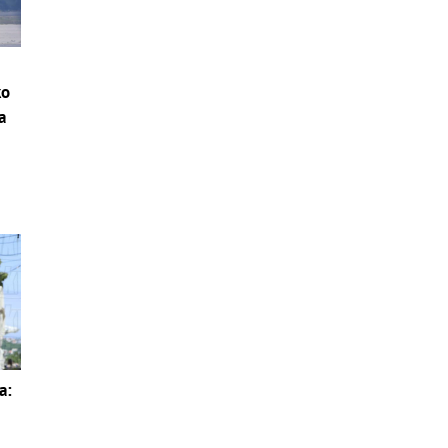
ko
a
a:
s