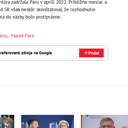
túra zadržala Paru v apríli 2022. Približne mesiac a
úd SR však neskôr skonštatoval, že rozhodnutie
ta do väzby bolo protiprávne.
anie
,
Marek Para
referované zdroje na Google
Pridať