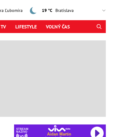
jtra Ľubomíra
19 °C
 TV
LIFESTYLE
VOĽNÝ ČAS
STREAM
NAŽIVO
Aidan Martin