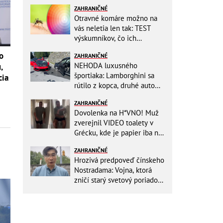
ZAHRANIČNÉ
Otravné komáre možno na
vás neletia len tak: TEST
výskumníkov, čo ich
priťahujú najviac?
o
ZAHRANIČNÉ
NEHODA luxusného
,
športiaka: Lamborghini sa
cia
rútilo z kopca, druhé auto
dopadlo po čelnej zrážke
ZAHRANIČNÉ
horšie
Dovolenka na H*VNO! Muž
zverejnil VIDEO toalety v
Grécku, kde je papier iba na
OKRASU: Utrieť sa musíte ísť
ZAHRANIČNÉ
do kuchyne
Hrozivá predpoveď čínskeho
Nostradama: Vojna, ktorá
zničí starý svetový poriadok!
Už sa viackrát nemýlil