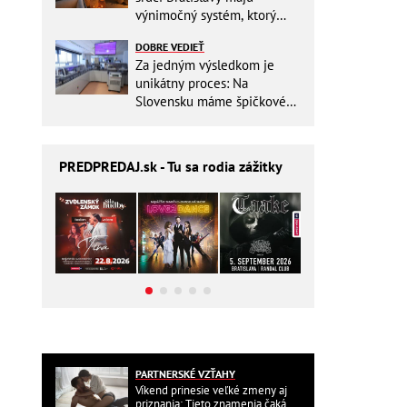
výnimočný systém, ktorý
ešte aj šetrí náklady
DOBRE VEDIEŤ
Za jedným výsledkom je
unikátny proces: Na
Slovensku máme špičkové
pracovisko
PREDPREDAJ
.sk - Tu sa rodia zážitky
PARTNERSKÉ VZŤAHY
Víkend prinesie veľké zmeny aj
priznania: Tieto znamenia čaká