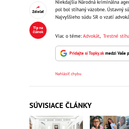
Niekdajšia Národná kriminálna agen
pol bol stíhaný väzobne. Ústavný s
Zdieľať
Najvyššieho súdu SR o vzatí advoká
Tip na
článok
Viac o téme:
Advokát
,
Trestné stíh
Pridajte si Topky.sk
medzi Vaše p
Nahlásiť chybu
SÚVISIACE ČLÁNKY