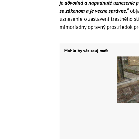
je dôvodná a napadnuté uznesenie pr
so zákonom a je vecne správne,“
obja
uznesenie o zastavení trestného st
mimoriadny opravný prostriedok pro
Mohlo by vás zaujímať: