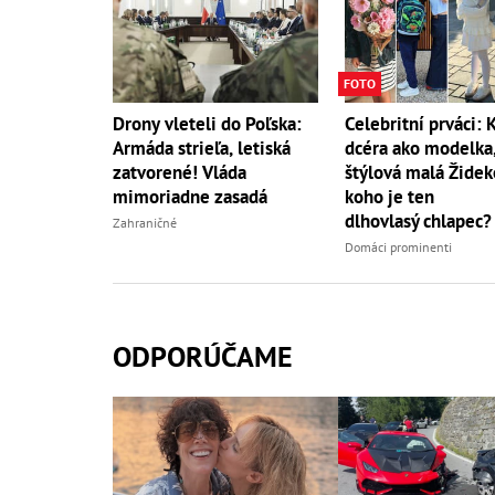
FOTO
Celebritní prváci: 
Drony vleteli do Poľska:
dcéra ako modelka
Armáda strieľa, letiská
štýlová malá Židek
zatvorené! Vláda
koho je ten
mimoriadne zasadá
dlhovlasý chlapec?
Zahraničné
Domáci prominenti
ODPORÚČAME