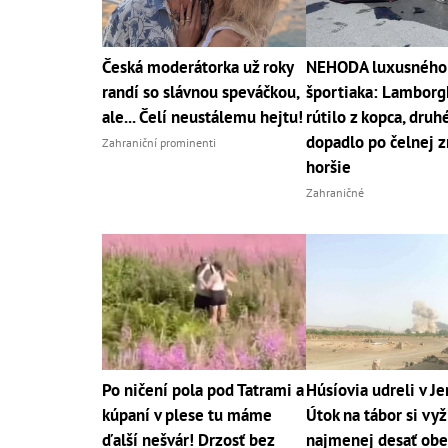
Česká moderátorka už roky
NEHODA luxusného
randí so slávnou speváčkou,
športiaka: Lamborgh
ale... Čelí neustálemu hejtu!
rútilo z kopca, druh
dopadlo po čelnej z
Zahraniční prominenti
horšie
Zahraničné
Po ničení pola pod Tatrami a
Húsíovia udreli v J
kúpaní v plese tu máme
Útok na tábor si vyž
ďalší nešvár! Drzosť bez
najmenej desať obe