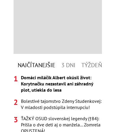
NAJČÍTANEJŠIE
3 DNI
TÝŽDEŇ
Domáci miláčik Albert okúsil život:
Korytnačku nezastavil ani záhradný
plot, utiekla do lesa
Bolestivé tajomstvo Zdeny Studenkovej:
V mladosti podstúpila interrupciu!
ŤAŽKÝ OSUD slovenskej legendy (†84):
Prišla o dve deti aj o manžela... Zomrela
OPUSTENÁ!