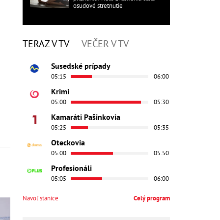
osudové stretnutie
TERAZ V TV
VEČER V TV
Susedské prípady
05:15
06:00
Krimi
05:00
05:30
Kamaráti Pašinkovia
05:25
05:35
Oteckovia
05:00
05:50
Profesionáli
05:05
06:00
Navoľ stanice
Celý program