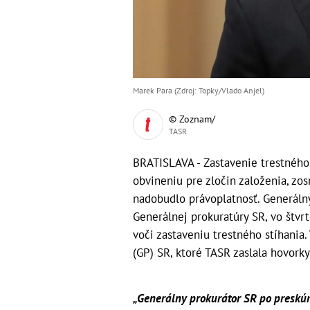
Marek Para (Zdroj: Topky/Vlado Anjel)
© Zoznam/
TASR
BRATISLAVA - Zastavenie trestného 
obvineniu pre zločin založenia, zo
nadobudlo právoplatnosť. Generálny
Generálnej prokuratúry SR, vo štvr
voči zastaveniu trestného stíhania.
(GP) SR, ktoré TASR zaslala hovor
„Generálny prokurátor SR po preskúm