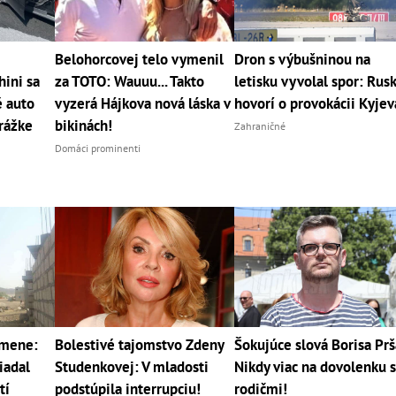
Belohorcovej telo vymenil
Dron s výbušninou na
ini sa
za TOTO: Wauuu... Takto
letisku vyvolal spor: Rus
é auto
vyzerá Hájkova nová láska v
hovorí o provokácii Kyjev
rážke
bikinách!
Zahraničné
Domáci prominenti
emene:
Bolestivé tajomstvo Zdeny
Šokujúce slová Borisa Prš
iadal
Studenkovej: V mladosti
Nikdy viac na dovolenku 
tí
podstúpila interrupciu!
rodičmi!