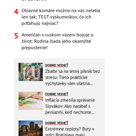
Otravné komáre možno na vás neletia
len tak: TEST výskumníkov, čo ich
priťahujú najviac?
Američan v ruskom väzení bojuje o
život: Rodina žiada jeho okamžité
prepustenie!
DOBRE VEDIEŤ
Zbaľte sa na letný piknik bez
stresu: Tieto praktické
vychytávky vám ušetria
miesto v batohu!
DOBRE VEDIEŤ
Inflácia zmenila správanie
Slovákov: Ako narábať s
peniazmi, keď nechcete
zbytočne riskovať?
DOBRE VEDIEŤ
Extrémne teploty? Byty v
srdci Bratislavy majú