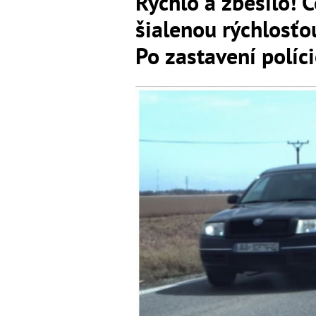
Rýchlo a zbesilo! Ce
šialenou rýchlosťo
Po zastavení políc