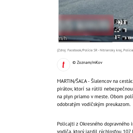
(Zdroj: Facebook/Polícia SR - Nitriansky kraj, Polícia
© Zoznam/mKov
MARTIN/ŠAĽA - Šialencov na cestách
pirátov, ktorí sa rútili nebezpečno
na plyn priamo v meste. Obom políc
odobratým vodičským preukazom.
Policajti z Okresného dopravného i
vodiča, ktorý jazdil rýchlosťou 107