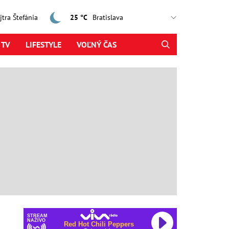
ajtra Štefánia
25 °C
 TV
LIFESTYLE
VOĽNÝ ČAS
STREAM
NAŽIVO
Red Hot Chili Peppers