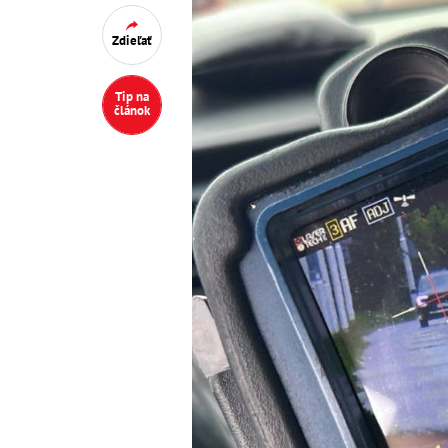
Zdieľať
Tip na
článok