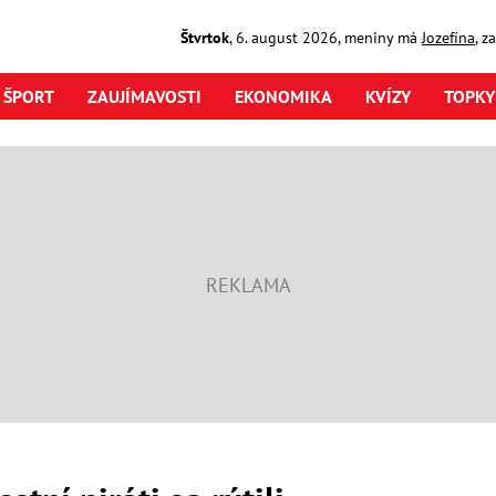
Štvrtok
,
6. august
2026
,
meniny má
Jozefína
, z
ŠPORT
ZAUJÍMAVOSTI
EKONOMIKA
KVÍZY
TOPKY