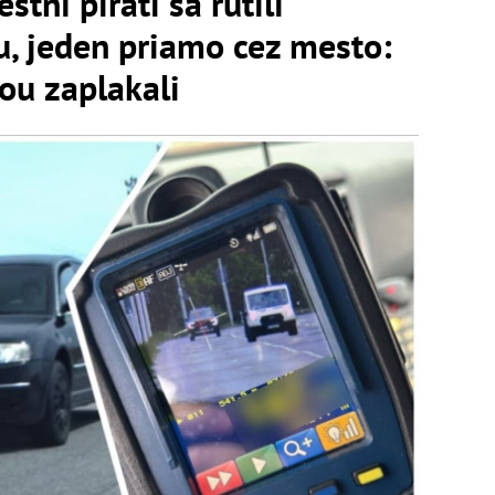
stní piráti sa rútili
u, jeden priamo cez mesto:
iou zaplakali