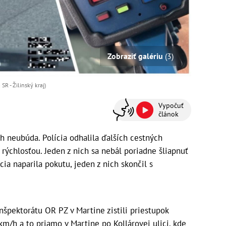
Zobraziť galériu
(3)
 SR - Žilinský kraj)
Vypočuť
článok
 neubúda. Polícia odhalila ďalších cestných
u rýchlosťou. Jeden z nich sa nebál poriadne šliapnuť
ia naparila pokutu, jeden z nich skončil s
nšpektorátu OR PZ v Martine zistili priestupok
 km/h a to priamo v Martine po Kollárovej ulici, kde