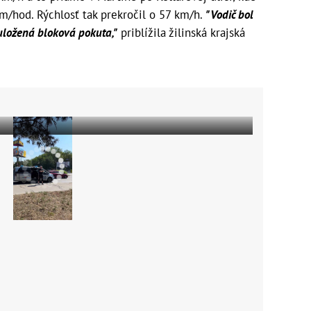
km/hod. Rýchlosť tak prekročil o 57 km/h.
"Vodič bol
uložená bloková pokuta,"
priblížila žilinská krajská