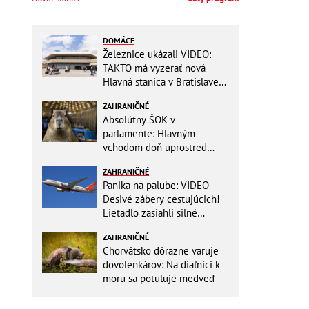
DOMÁCE
Železnice ukázali VIDEO:
TAKTO má vyzerať nová
Hlavná stanica v Bratislave!
Detský kútik aj bezbarierové
ZAHRANIČNÉ
toalety
Absolútny ŠOK v
parlamente: Hlavným
vchodom doň uprostred
zasadania napochodovali
ZAHRANIČNÉ
KAPYBARY, kde sa tam
Panika na palube: VIDEO
nabrali?
Desivé zábery cestujúcich!
Lietadlo zasiahli silné
turbulencie! 17 zranených
ZAHRANIČNÉ
Chorvátsko dôrazne varuje
dovolenkárov: Na diaľnici k
moru sa potuluje medveď