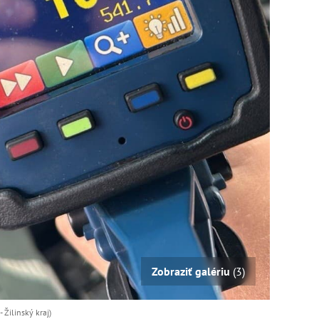
Zobraziť galériu
(3)
 Žilinský kraj)