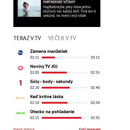
PARTNERSKÉ VZŤAHY
Najšťastnejšie páry robia jednu
kľúčovú vec každý deň: Trvá len 6
sekúnd, no mení celý vzťah
TERAZ V TV
VEČER V TV
Zámena manželiek
02:15
03:15
Noviny TV JOJ
02:05
02:55
Góly - body - sekundy
02:20
02:40
Keď kvitne láska
02:10
02:50
Otecko na pohľadanie
02:15
02:35
Navoľ stanice
Celý program