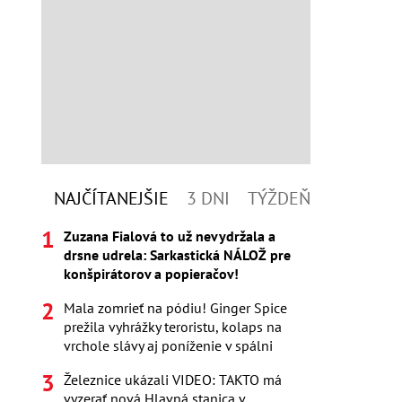
NAJČÍTANEJŠIE
3 DNI
TÝŽDEŇ
Zuzana Fialová to už nevydržala a
drsne udrela: Sarkastická NÁLOŽ pre
konšpirátorov a popieračov!
Mala zomrieť na pódiu! Ginger Spice
prežila vyhrážky teroristu, kolaps na
vrchole slávy aj poníženie v spálni
Železnice ukázali VIDEO: TAKTO má
vyzerať nová Hlavná stanica v