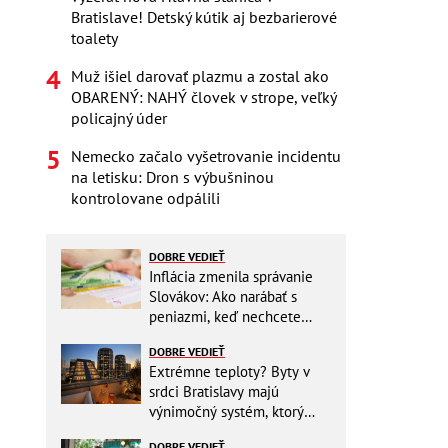
Bratislave! Detský kútik aj bezbarierové
toalety
Muž išiel darovať plazmu a zostal ako
OBARENÝ: NAHÝ človek v strope, veľký
policajný úder
Nemecko začalo vyšetrovanie incidentu
na letisku: Dron s výbušninou
kontrolovane odpálili
DOBRE VEDIEŤ
Inflácia zmenila správanie
Slovákov: Ako narábať s
peniazmi, keď nechcete
zbytočne riskovať?
DOBRE VEDIEŤ
Extrémne teploty? Byty v
srdci Bratislavy majú
výnimočný systém, ktorý
ešte aj šetrí náklady
DOBRE VEDIEŤ