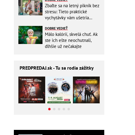
Zbaľte sa na letný piknik bez
stresu: Tieto praktické
vychytávky vám ušetria
miesto v batohu!
DOBRE VEDIEŤ
Málo kalórií, skvelá chuť. Ak
ste ich ešte neochutnali,
dlhšie už nečakajte
PREDPREDAJ
.sk - Tu sa rodia zážitky