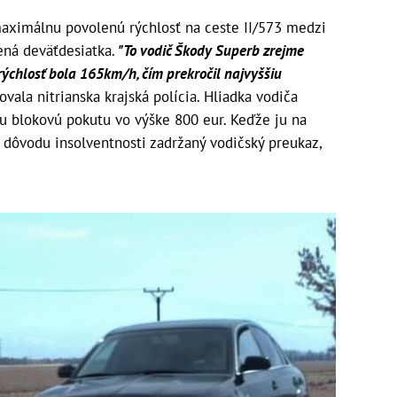
maximálnu povolenú rýchlosť na ceste II/573 medzi
ená deväťdesiatka.
"To vodič Škody Superb zrejme
ýchlosť bola 165km/h, čím prekročil najvyššiu
vala nitrianska krajská polícia. Hliadka vodiča
 mu blokovú pokutu vo výške 800 eur. Keďže ju na
 dôvodu insolventnosti zadržaný vodičský preukaz,