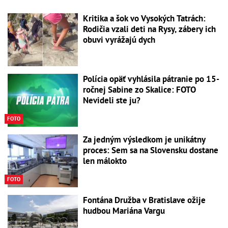
Kritika a šok vo Vysokých Tatrách:
Rodičia vzali deti na Rysy, zábery ich
obuvi vyrážajú dych
Polícia opäť vyhlásila pátranie po 15-
ročnej Sabine zo Skalice: FOTO
Nevideli ste ju?
FOTO
Za jedným výsledkom je unikátny
proces: Sem sa na Slovensku dostane
len málokto
FOTO
Fontána Družba v Bratislave ožije
hudbou Mariána Vargu