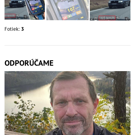
Fotiek:
3
ODPORÚČAME