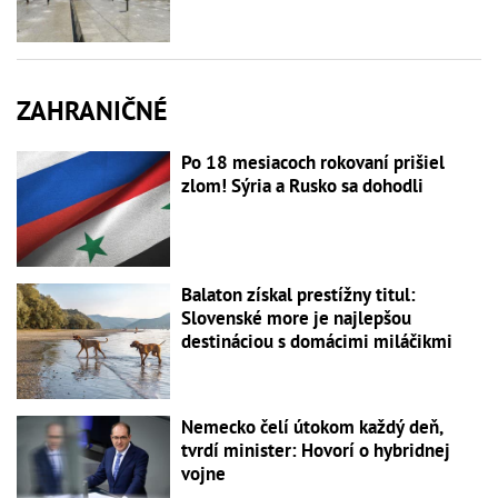
ZAHRANIČNÉ
Po 18 mesiacoch rokovaní prišiel
zlom! Sýria a Rusko sa dohodli
Balaton získal prestížny titul:
Slovenské more je najlepšou
destináciou s domácimi miláčikmi
Nemecko čelí útokom každý deň,
tvrdí minister: Hovorí o hybridnej
vojne