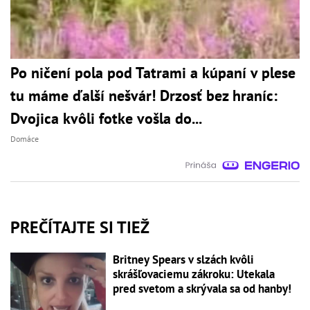
Po ničení pola pod Tatrami a kúpaní v plese
tu máme ďalší nešvár! Drzosť bez hraníc:
Dvojica kvôli fotke vošla do...
Domáce
PREČÍTAJTE SI TIEŽ
Britney Spears v slzách kvôli
skrášľovaciemu zákroku: Utekala
pred svetom a skrývala sa od hanby!