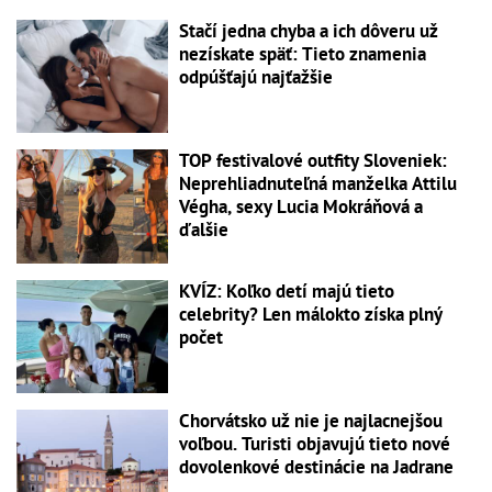
Stačí jedna chyba a ich dôveru už
nezískate späť: Tieto znamenia
odpúšťajú najťažšie
TOP festivalové outfity Sloveniek:
Neprehliadnuteľná manželka Attilu
Végha, sexy Lucia Mokráňová a
ďalšie
KVÍZ: Koľko detí majú tieto
celebrity? Len málokto získa plný
počet
Chorvátsko už nie je najlacnejšou
voľbou. Turisti objavujú tieto nové
dovolenkové destinácie na Jadrane