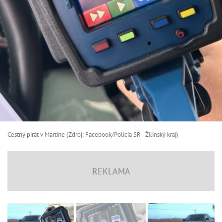
Cestný pirát v Martine (Zdroj: Facebook/Polícia SR - Žilinský kraj)