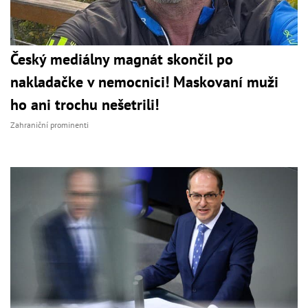
Český mediálny magnát skončil po
nakladačke v nemocnici! Maskovaní muži
ho ani trochu nešetrili!
Zahraniční prominenti