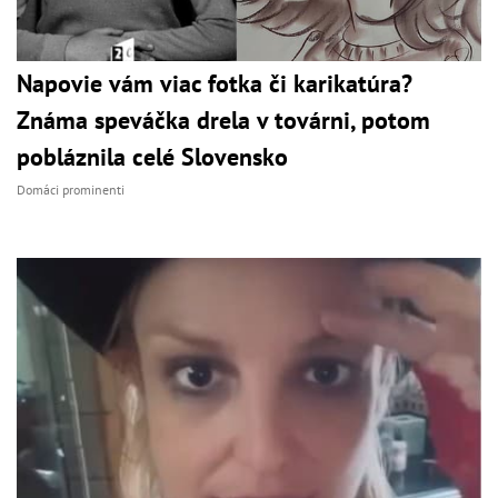
Napovie vám viac fotka či karikatúra?
Známa speváčka drela v továrni, potom
pobláznila celé Slovensko
Domáci prominenti