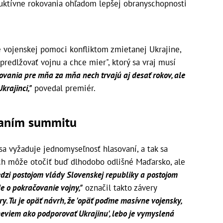
ruktívne rokovania ohľadom lepšej obranyschopnosti
e vojenskej pomoci konfliktom zmietanej Ukrajine,
predlžovať vojnu a chce mier", ktorý sa vraj musí
kovania pre mňa za mňa nech trvajú aj desať rokov, ale
rajinci,"
povedal premiér.
vaním summitu
sa vyžaduje jednomyseľnosť hlasovaní, a tak sa
ach môže otočiť buď dlhodobo odlišné Maďarsko, ale
edzi postojom vlády Slovenskej republiky a postojom
e o pokračovanie vojny,"
označil takto závery
ry. Tu je opäť návrh, že 'opäť poďme masívne vojensky,
neviem ako podporovať Ukrajinu', lebo je vymyslená