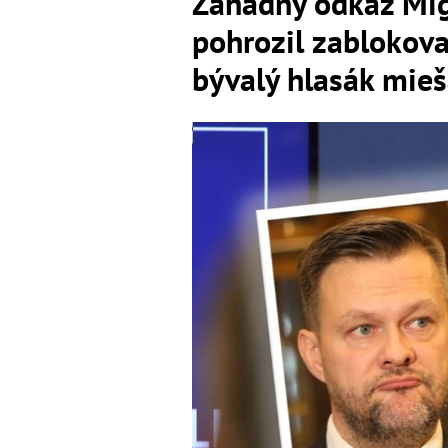
Záhadný odkaz Mig
pohrozil zablokov
bývalý hlasák mieš