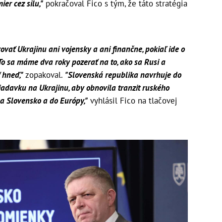
er cez silu,"
pokračoval Fico s tým, že táto stratégia
ať Ukrajinu ani vojensky a ani finančne, pokiaľ ide o
To sa máme dva roky pozerať na to, ako sa Rusi a
 hneď,"
zopakoval.
"Slovenská republika navrhuje do
iadavku na Ukrajinu, aby obnovila tranzit ruského
a Slovensko a do Európy,"
vyhlásil Fico na tlačovej