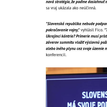
nová stratégia, že poďme dosiahnuť mi
sa vraj ukázala ako neúčinná.
"Slovenská republika nebude podporov
pokračovanie vojny,"
vyhlásil Fico.
"
Ukrajinci kántria? Prímerie musí prísť
záverov summitu vložiť výslovnú pož
alebo iného plynu cez svoje územie n
konferencii.