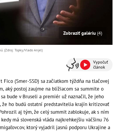
Zobraziť galériu
(4)
ú. (Zdroj: Topky/Vlado Anjel)
Vypočuť
článok
t Fico (Smer-SSD) sa začiatkom týždňa na tlačovej
ým, aký postoj zaujme na blížiacom sa summite o
sa bude v Bruseli a premiér už naznačil, že jeho
že ho budú ostatní predstavitelia krajín kritizovať
Pohrozil aj tým, že celý summit zablokuje, ak s ním
, kedy má slovenská vláda najkrehkejšiu väčšinu 76
migaľovcov, ktorý vyjadril jasnú podporu Ukrajine a