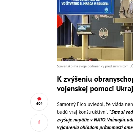
Slovensko má svoje podmienky pred summitom EÚ, u
K zvýšeniu obranyschop
vojenskej pomoci Ukraji
Samotný Fico uviedol, že vláda ne
604
budú vraj konštruktívni.
"Sme si ved
zvyšuje napätie v NATO. Vnímajúc ad
vyjadrenia ohľadom prítomnosti ameri