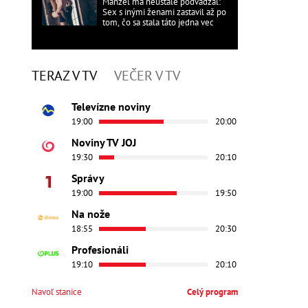
Manžel ma neustále podvádzal:
Sex s inými ženami zastavil až po
tom, čo sa stala táto jedna vec
TERAZ V TV
VEČER V TV
Televízne noviny
19:00
20:00
Noviny TV JOJ
19:30
20:10
Správy
19:00
19:50
Na nože
18:55
20:30
Profesionáli
19:10
20:10
Navoľ stanice
Celý program