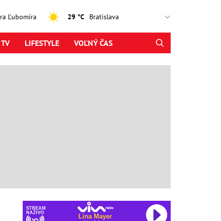
jtra Ľubomíra
29 °C
 TV
LIFESTYLE
VOĽNÝ ČAS
STREAM
NAŽIVO
Lina Mayer