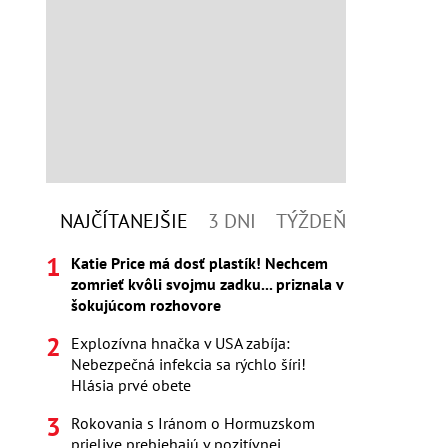
NAJČÍTANEJŠIE
3 DNI
TÝŽDEŇ
Katie Price má dosť plastík! Nechcem
zomrieť kvôli svojmu zadku... priznala v
šokujúcom rozhovore
Explozívna hnačka v USA zabíja:
Nebezpečná infekcia sa rýchlo šíri!
Hlásia prvé obete
Rokovania s Iránom o Hormuzskom
prielive prebiehajú v pozitívnej