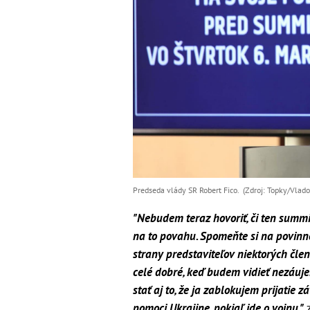
Predseda vlády SR Robert Fico. (Zdroj: Topky/Vlado
"Nebudem teraz hovoriť, či ten summ
na to povahu. Spomeňte si na povinné
strany predstaviteľov niektorých člen
celé dobré, keď budem vidieť nezáuje
stať aj to, že ja zablokujem prijatie z
pomoci Ukrajine, pokiaľ ide o vojnu,"
z