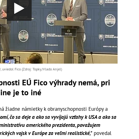
viedol Fico (Zdroj: Topky/Vlado Anjel)
nosti EÚ Fico výhrady nemá, pri
ne je to iné
má žiadne námietky k obranyschopnosti Európy a
omí, čo sa deje a ako sa vyvíjajú vzťahy k USA a ako sa
ministratívu amerického prezidenta, považujem
ckých vojsk v Európe za veľmi realistické,"
povedal