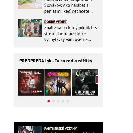
Slovákov: Ako narábať s
peniazmi, keď nechcete
zbytočne riskovať?
DOBRE VEDIEŤ
Zbaľte sa na letný piknik bez
stresu: Tieto praktické
vychytávky vám ušetria
miesto v batohu!
PREDPREDAJ
.sk - Tu sa rodia zážitky
PARTNERSKÉ VZŤAHY