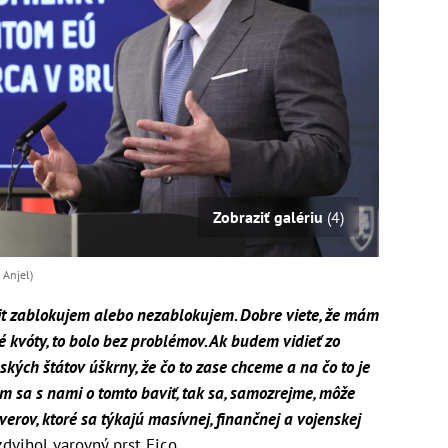
Zobraziť galériu
(4)
 Anjel)
it zablokujem alebo nezablokujem. Dobre viete, že mám
 kvóty, to bolo bez problémov. Ak budem vidieť zo
ských štátov úškrny, že čo to zase chceme a na čo to je
m sa s nami o tomto baviť, tak sa, samozrejme, môže
áverov, ktoré sa týkajú masívnej, finančnej a vojenskej
dvihol varovný prst Fico.