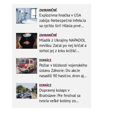
ZAHRANIČNÉ
Explozívna hnačka v USA
zabíja: Nebezpečná infekcia
sa rýchlo šíri! Hlásia prvé
obete
ZAHRANIČNÉ
Mladík z Ukrajiny NAPADOL
mníšku: Začal po nej kričať a
strhol jej z krku krížik!
Namiesto trestu ho čaká
DOMÁCE
niečo iné
Požiar v blízkosti vojenského
ústavu Záhorie: Do akcie
nasadili 90 hasičov, dron aj
vrtuľníky Black Hawk
DOMÁCE
Dopravný kolaps v
Bratislave: Pre festival sa
tvoria veľké kolóny zo
všetkých smerov