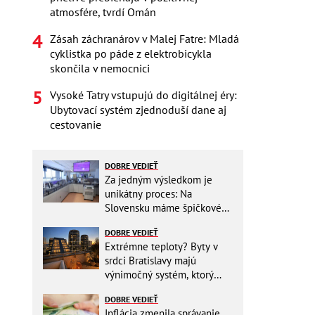
atmosfére, tvrdí Omán
Zásah záchranárov v Malej Fatre: Mladá
cyklistka po páde z elektrobicykla
skončila v nemocnici
Vysoké Tatry vstupujú do digitálnej éry:
Ubytovací systém zjednoduší dane aj
cestovanie
DOBRE VEDIEŤ
Za jedným výsledkom je
unikátny proces: Na
Slovensku máme špičkové
pracovisko
DOBRE VEDIEŤ
Extrémne teploty? Byty v
srdci Bratislavy majú
výnimočný systém, ktorý
ešte aj šetrí náklady
DOBRE VEDIEŤ
Inflácia zmenila správanie