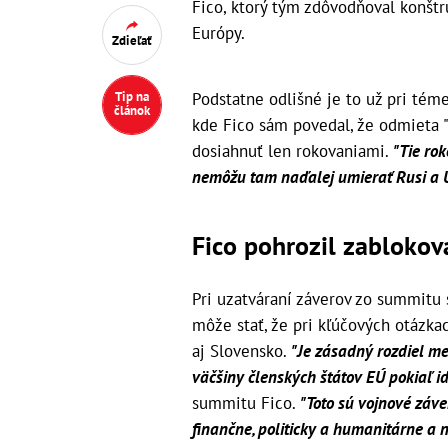
Fico, ktorý tým zdôvodňoval konšt
Európy.
Zdieľať
Podstatne odlišné je to už pri tém
Tip na
článok
kde Fico sám povedal, že odmieta "
dosiahnuť len rokovaniami.
"Tie ro
nemôžu tam naďalej umierať Rusi a Uk
Fico pohrozil zabloko
Pri uzatváraní záverov zo summitu 
môže stať, že pri kľúčových otázk
aj Slovensko.
"Je zásadný rozdiel m
väčšiny členských štátov EÚ pokiaľ id
summitu Fico.
"Toto sú vojnové záve
finančne, politicky a humanitárne a 