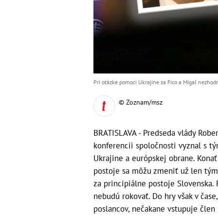
Pri otázke pomoci Ukrajine sa Fico a Migaľ nezhodn
© Zoznam/msz
BRATISLAVA - Predseda vlády Rober
konferencii spoločnosti vyznal s t
Ukrajine a európskej obrane. Konať 
postoje sa môžu zmeniť už len tým, 
za principiálne postoje Slovenska. 
nebudú rokovať. Do hry však v čase
poslancov, nečakane vstupuje člen 