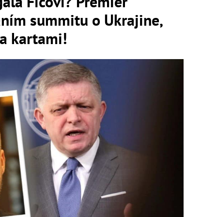
aľa Ficovi? Premiér
aním summitu o Ukrajine,
a kartami!