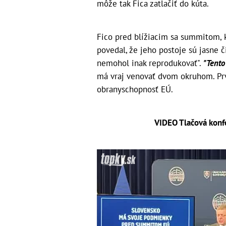
môže tak Fica zatlačiť do kúta.
Fico pred blížiacim sa summitom, k
povedal, že jeho postoje sú jasne či
nemohol inak reprodukovať".
"Tento
má vraj venovať dvom okruhom. Pr
obranyschopnosť EÚ.
VIDEO Tlačová konfe