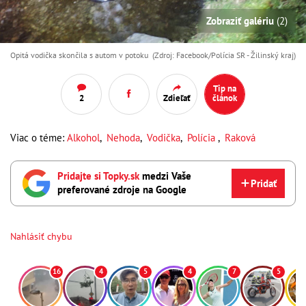
Zobraziť galériu
(2)
Opitá vodička skončila s autom v potoku (Zdroj: Facebook/Polícia SR - Žilinský kraj)
Tip na
2
Zdieľať
článok
Viac o téme:
Alkohol
,
Nehoda
,
Vodička
,
Polícia
,
Raková
Pridajte si Topky.sk
medzi Vaše
Pridať
preferované zdroje na Google
Nahlásiť chybu
16
4
5
4
7
5