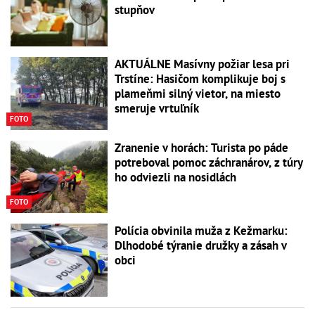
stupňov
AKTUÁLNE Masívny požiar lesa pri
Trstíne: Hasičom komplikuje boj s
plameňmi silný vietor, na miesto
smeruje vrtuľník
FOTO
Zranenie v horách: Turista po páde
potreboval pomoc záchranárov, z túry
ho odviezli na nosidlách
FOTO
Polícia obvinila muža z Kežmarku:
Dlhodobé týranie družky a zásah v
obci