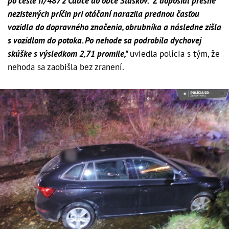
po ceste II/487 z Čadce do obce Staškov. "Z doposiaľ presne
nezistených príčin pri otáčaní narazila prednou časťou
vozidla do dopravného značenia, obrubníka a následne zišla
s vozidlom do potoka. Po nehode sa podrobila dychovej
skúške s výsledkom 2,71 promile,"
uviedla polícia s tým, že
nehoda sa zaobišla bez zranení.