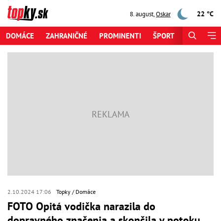
22 °C
8. august
,
Oskar
DOMÁCE
ZAHRANIČNÉ
PROMINENTI
ŠPORT
ZAUJÍMAV
2.10.2024 17:06
Topky
Domáce
FOTO Opitá vodička narazila do
dopravného značenia a skončila v potoku