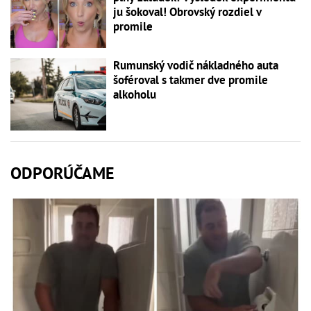
ju šokoval! Obrovský rozdiel v
promile
Rumunský vodič nákladného auta
šoféroval s takmer dve promile
alkoholu
ODPORÚČAME