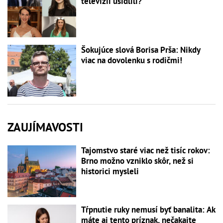
televízii usídlili?
Šokujúce slová Borisa Prša: Nikdy
viac na dovolenku s rodičmi!
ZAUJÍMAVOSTI
Tajomstvo staré viac než tisíc rokov:
Brno možno vzniklo skôr, než si
historici mysleli
Tŕpnutie ruky nemusí byť banalita: Ak
máte aj tento príznak, nečakajte