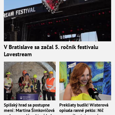
V Bratislave sa začal 5. ročník festivalu
Lovestream
Spišský hrad sa postupne
Prekliaty budík! Wisterová
mení: Martina Šimkovičová
opísala ranné peklo: Nič