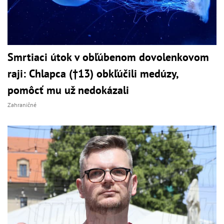
Smrtiaci útok v obľúbenom dovolenkovom
raji: Chlapca (†13) obkľúčili medúzy,
pomôcť mu už nedokázali
Zahraničné