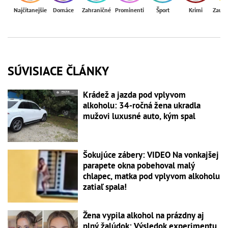
Najčítanejšie
Domáce
Zahraničné
Prominenti
Šport
Krimi
Zaují
SÚVISIACE ČLÁNKY
Krádež a jazda pod vplyvom
alkoholu: 34-ročná žena ukradla
mužovi luxusné auto, kým spal
Šokujúce zábery: VIDEO Na vonkajšej
parapete okna pobehoval malý
chlapec, matka pod vplyvom alkoholu
zatiaľ spala!
Žena vypila alkohol na prázdny aj
plný žalúdok: Výsledok experimentu