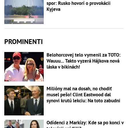
spor: Rusko hovorí o provokácii
Kyjeva
PROMINENTI
Belohorcovej telo vymenil za TOTO:
Wauuu... Takto vyzerá Hájkova nová
láska v bikinách!
Milióny mal na dosah, no chodiť
musel pešo! Clint Eastwood dal
synovi krutú lekciu: Na toto zabudni
Odídenci z Markízy: Kde sa po konci v