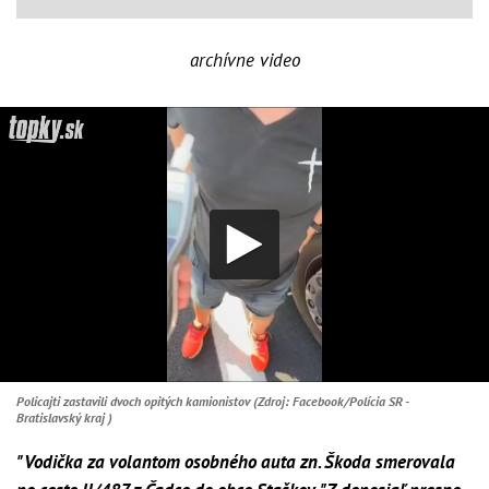
archívne video
Policajti zastavili dvoch opitých kamionistov (Zdroj: Facebook/Polícia SR -
Bratislavský kraj )
"Vodička za volantom osobného auta zn. Škoda smerovala