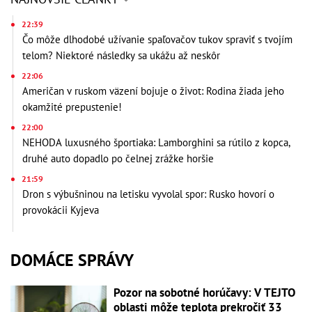
22:39
Čo môže dlhodobé užívanie spaľovačov tukov spraviť s tvojím
telom? Niektoré následky sa ukážu až neskôr
22:06
Američan v ruskom väzení bojuje o život: Rodina žiada jeho
okamžité prepustenie!
22:00
NEHODA luxusného športiaka: Lamborghini sa rútilo z kopca,
druhé auto dopadlo po čelnej zrážke horšie
21:59
Dron s výbušninou na letisku vyvolal spor: Rusko hovorí o
provokácii Kyjeva
DOMÁCE SPRÁVY
Pozor na sobotné horúčavy: V TEJTO
oblasti môže teplota prekročiť 33