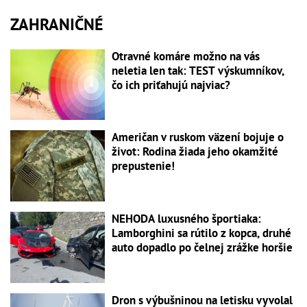
ZAHRANIČNÉ
Otravné komáre možno na vás
neletia len tak: TEST výskumníkov,
čo ich priťahujú najviac?
Američan v ruskom väzení bojuje o
život: Rodina žiada jeho okamžité
prepustenie!
NEHODA luxusného športiaka:
Lamborghini sa rútilo z kopca, druhé
auto dopadlo po čelnej zrážke horšie
Dron s výbušninou na letisku vyvolal