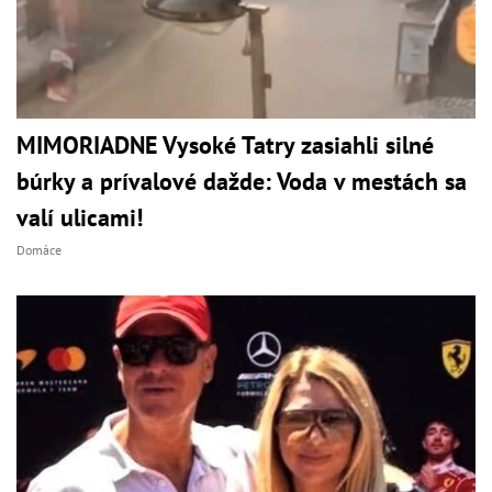
MIMORIADNE Vysoké Tatry zasiahli silné
búrky a prívalové dažde: Voda v mestách sa
valí ulicami!
Domáce