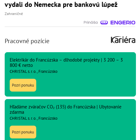
vydali do Nemecka pre bankovú lúpež
Zahraničné
Pracovné pozície
Elektrikár do Francúzska – dlhodobé projekty | 3 200 – 3
800 € netto
CHRISTAL s. r. o., Francúzsko
Pozri ponuku
Hľadáme zváračov CO₂ (135) do Francúzska | Ubytovanie
zdarma
CHRISTAL s. r. o., Francúzsko
Pozri ponuku