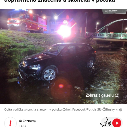
Zobraziť galériu
(2)
Opitá vodička skončila s autom v potoku (Zdroj: Facebook/Polícia SR - Žilinský kraj)
© Zoznam/
TASR