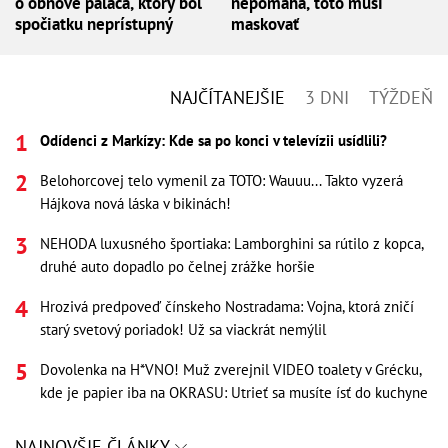
o obnove paláca, ktorý bol
nepomáha, toto musí
spočiatku neprístupný
maskovať
NAJČÍTANEJŠIE
3 DNI
TÝŽDEŇ
Odídenci z Markízy: Kde sa po konci v televízii usídlili?
Belohorcovej telo vymenil za TOTO: Wauuu... Takto vyzerá
Hájkova nová láska v bikinách!
NEHODA luxusného športiaka: Lamborghini sa rútilo z kopca,
druhé auto dopadlo po čelnej zrážke horšie
Hrozivá predpoveď čínskeho Nostradama: Vojna, ktorá zničí
starý svetový poriadok! Už sa viackrát nemýlil
Dovolenka na H*VNO! Muž zverejnil VIDEO toalety v Grécku,
kde je papier iba na OKRASU: Utrieť sa musíte ísť do kuchyne
NAJNOVŠIE ČLÁNKY