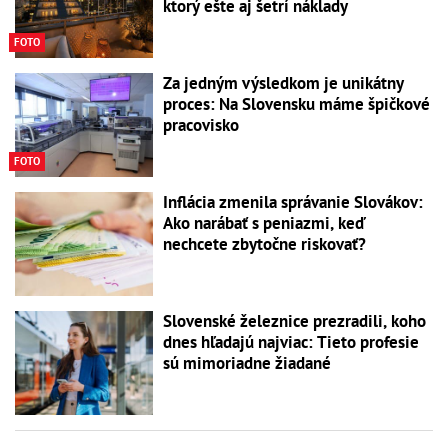
ktorý ešte aj šetrí náklady
FOTO
Za jedným výsledkom je unikátny
proces: Na Slovensku máme špičkové
pracovisko
FOTO
Inflácia zmenila správanie Slovákov:
Ako narábať s peniazmi, keď
nechcete zbytočne riskovať?
Slovenské železnice prezradili, koho
dnes hľadajú najviac: Tieto profesie
sú mimoriadne žiadané