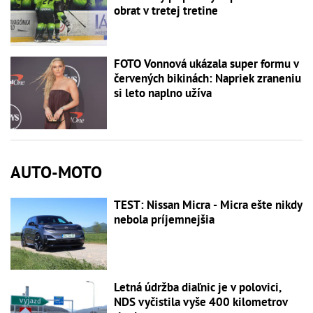
obrat v tretej tretine
FOTO Vonnová ukázala super formu v
červených bikinách: Napriek zraneniu
si leto naplno užíva
AUTO-MOTO
TEST: Nissan Micra - Micra ešte nikdy
nebola príjemnejšia
Letná údržba diaľnic je v polovici,
NDS vyčistila vyše 400 kilometrov