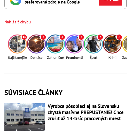
preferované zdroje na Google
Nahlásiť chybu
16
3
4
3
7
6
Najčítanejšie
Domáce
Zahraničné
Prominenti
Šport
Krimi
Zaují
SÚVISIACE ČLÁNKY
Výrobca pôsobiaci aj na Slovensku
chystá masívne PREPÚŠŤANIE! Chce
zrušiť až 14-tisíc pracovných miest