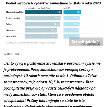
Zobraziť galériu
(4)
(Zdroj: INESS)
„Tento vývoj a postavenie Slovenska v porovnaní vyššie nie
je prekvapením. Počet zamestnancov verejnej správy v
posledných 10 rokoch neustále rastie.1 Pribudlo 47 tisíc
zamestnancov, to je nárast 10,5 % zamestnancov. To sa
pochopiteľne prejavilo aj v raste celkových nákladov na
mzdy zamestnancov štátu, ktoré sa v uvedenom období
zdvojnásobili. Príčiny tohto vývoja sú stále tie isté.
Neefektívna digitalizácia, skostnatenosť a neefektívny