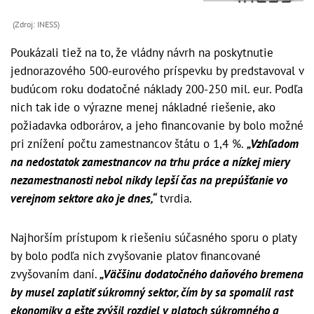
(Zdroj: INESS)
Poukázali tiež na to, že vládny návrh na poskytnutie
jednorazového 500-eurového príspevku by predstavoval v
budúcom roku dodatočné náklady 200-250 mil. eur. Podľa
nich tak ide o výrazne menej nákladné riešenie, ako
požiadavka odborárov, a jeho financovanie by bolo možné
pri znížení počtu zamestnancov štátu o 1,4 %.
„Vzhľadom
na nedostatok zamestnancov na trhu práce a nízkej miery
nezamestnanosti nebol nikdy lepší čas na prepúšťanie vo
verejnom sektore ako je dnes,“
tvrdia.
Najhorším prístupom k riešeniu súčasného sporu o platy
by bolo podľa nich zvyšovanie platov financované
zvyšovaním daní.
„Väčšinu dodatočného daňového bremena
by musel zaplatiť súkromný sektor, čím by sa spomalil rast
ekonomiky a ešte zvýšil rozdiel v platoch súkromného a