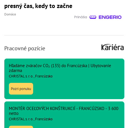
presný čas, kedy to začne
Domáce
Pracovné pozície
Hľadáme zváračov CO₂ (135) do Francúzska | Ubytovanie
zdarma
CHRISTAL s. r. o., Francúzsko
Pozri ponuku
MONTÉR OCEĽOVÝCH KONŠTRUKCIÍ - FRANCÚZSKO - 3 600
netto
CHRISTAL s. r. o., Francúzsko