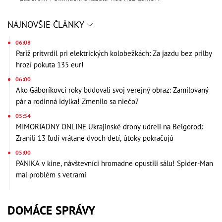
NAJNOVŠIE ČLÁNKY
06:08
Paríž pritvrdil pri elektrických kolobežkách: Za jazdu bez prilby
hrozí pokuta 135 eur!
06:00
Ako Gáboríkovci roky budovali svoj verejný obraz: Zamilovaný
pár a rodinná idylka! Zmenilo sa niečo?
05:54
MIMORIADNY ONLINE Ukrajinské drony udreli na Belgorod:
Zranili 13 ľudí vrátane dvoch detí, útoky pokračujú
05:00
PANIKA v kine, návštevníci hromadne opustili sálu! Spider-Man
mal problém s vetrami
DOMÁCE SPRÁVY