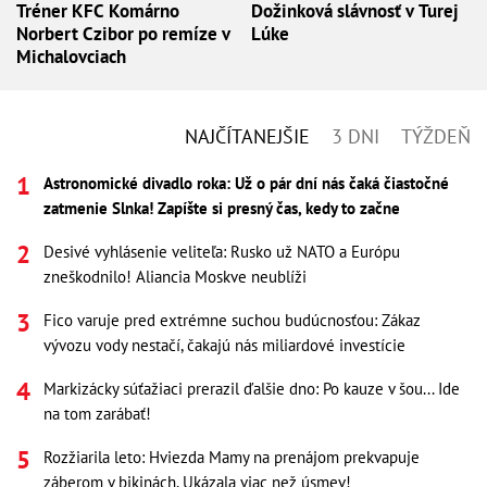
Tréner KFC Komárno
Dožinková slávnosť v Turej
Norbert Czibor po remíze v
Lúke
Michalovciach
NAJČÍTANEJŠIE
3 DNI
TÝŽDEŇ
Astronomické divadlo roka: Už o pár dní nás čaká čiastočné
zatmenie Slnka! Zapíšte si presný čas, kedy to začne
Desivé vyhlásenie veliteľa: Rusko už NATO a Európu
zneškodnilo! Aliancia Moskve neublíži
Fico varuje pred extrémne suchou budúcnosťou: Zákaz
vývozu vody nestačí, čakajú nás miliardové investície
Markizácky súťažiaci prerazil ďalšie dno: Po kauze v šou... Ide
na tom zarábať!
Rozžiarila leto: Hviezda Mamy na prenájom prekvapuje
záberom v bikinách. Ukázala viac než úsmev!