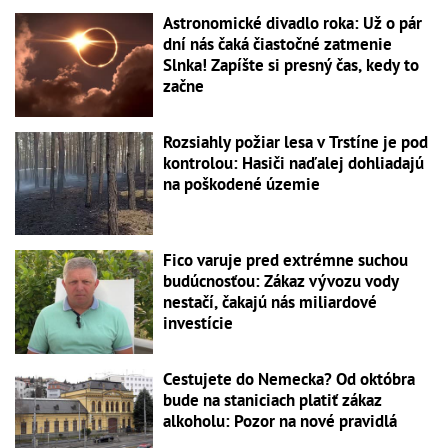
Astronomické divadlo roka: Už o pár
dní nás čaká čiastočné zatmenie
Slnka! Zapíšte si presný čas, kedy to
začne
Rozsiahly požiar lesa v Trstíne je pod
kontrolou: Hasiči naďalej dohliadajú
na poškodené územie
Fico varuje pred extrémne suchou
budúcnosťou: Zákaz vývozu vody
nestačí, čakajú nás miliardové
investície
Cestujete do Nemecka? Od októbra
bude na staniciach platiť zákaz
alkoholu: Pozor na nové pravidlá