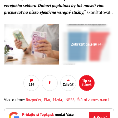
verejného sektora. Daňoví poplatníci by tak museli viac
prispievať na nízko efektívne verejné služby,“
skonštatovali.
Zobraziť galériu
(4)
Tip na
184
Zdieľať
článok
Viac o téme:
Rozpočet
,
Plat
,
Mzda
,
INESS
,
Štátni zamestnanci
Pridajte si Topky.sk
medzi Vaše
Pridať