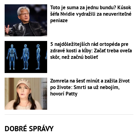
Toto je suma za jednu bundu? Kúsok
šéfa Nvidie vydražili za neuveriteľné
peniaze
5 najdôležitejších rád ortopéda pre
zdravé kosti a kĺby: Začať treba oveľa
skôr, než začnú bolieť
Zomrela na šesť minút a zažila život
po živote: Smrti sa už nebojím,
hovorí Patty
DOBRÉ SPRÁVY