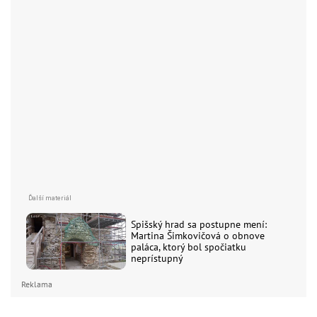
Spišský hrad sa postupne mení:
Martina Šimkovičová o obnove
paláca, ktorý bol spočiatku
neprístupný
Reklama