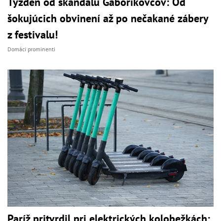
Týždeň od škandálu Gáboríkovcov: Od
šokujúcich obvinení až po nečakané zábery
z festivalu!
Domáci prominenti
Paríž pritvrdil pri elektrických kolobežkách: