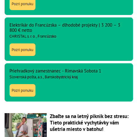
Pozri ponuku
Elektrikár do Francúzska – dlhodobé projekty | 3 200 – 3
800 € netto
CHRISTAL s. r. o., Francúzsko
Pozri ponuku
Priehradkový zamestnanec - Rimavská Sobota 1
Slovenská pošta, a.s., Banskobystrický kraj
Pozri ponuku
Zbaľte sa na letný piknik bez stresu:
Tieto praktické vychytávky vám
ušetria miesto v batohu!