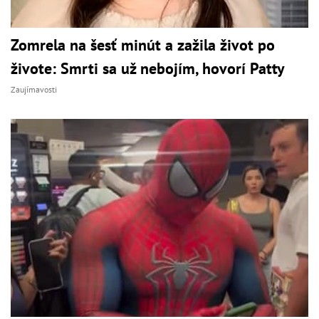
Zomrela na šesť minút a zažila život po
živote: Smrti sa už nebojím, hovorí Patty
Zaujímavosti