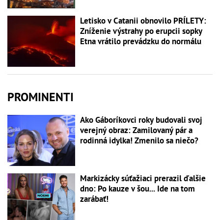
Letisko v Catanii obnovilo PRÍLETY:
Zníženie výstrahy po erupcii sopky
Etna vrátilo prevádzku do normálu
PROMINENTI
Ako Gáboríkovci roky budovali svoj
verejný obraz: Zamilovaný pár a
rodinná idylka! Zmenilo sa niečo?
Markizácky súťažiaci prerazil ďalšie
dno: Po kauze v šou... Ide na tom
zarábať!