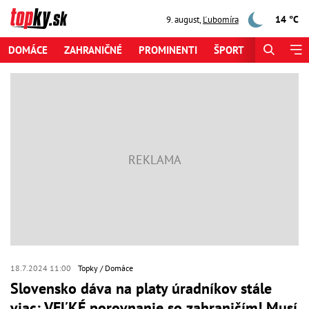
14 °C
9. august
,
Ľubomíra
DOMÁCE
ZAHRANIČNÉ
PROMINENTI
ŠPORT
ZAUJÍMAV
18.7.2024 11:00
Topky
Domáce
Slovensko dáva na platy úradníkov stále
viac: VEĽKÉ porovnanie so zahraničím! Musí