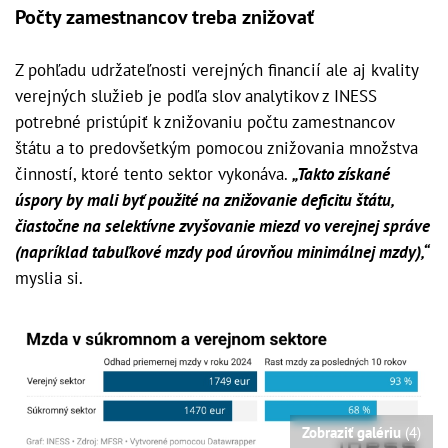
Počty zamestnancov treba znižovať
Z pohľadu udržateľnosti verejných financií ale aj kvality
verejných služieb je podľa slov analytikov z INESS
potrebné pristúpiť k znižovaniu počtu zamestnancov
štátu a to predovšetkým pomocou znižovania množstva
činností, ktoré tento sektor vykonáva.
„Takto získané
úspory by mali byť použité na znižovanie deficitu štátu,
čiastočne na selektívne zvyšovanie miezd vo verejnej správe
(napríklad tabuľkové mzdy pod úrovňou minimálnej mzdy),“
myslia si.
Zobraziť galériu
(4)