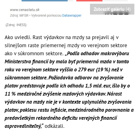
Zobraziť galériu
(4)
(Zdroj: INESS)
Ako uviedli. Rast výdavkov na mzdy sa prejavil aj v
silnejšom raste priemernej mzdy vo verejnom sektore
ako v súkromnom sektore.
„Podľa odhadov makrovýboru
Ministerstva financií by mala byť priemerná mzda v tomto
roku vo verejnom sektore vyššia o 279 eur (19 %) než v
súkromnom sektore. Požiadavka odborov na zvyšovanie
platov predstavuje podľa ich odhadu 1,5 mld. eur, išlo by o
11 % medziročné zvýšenie mzdových výdavkov. Nárast
výdavkov na mzdy nie je v kontexte uplynulého zvyšovania
platov, poklesu rastu inflácie, medzinárodného porovnania a
predovšetkým rekordného deficitu verejných financií
ospravedlniteľný,“
odkázali.