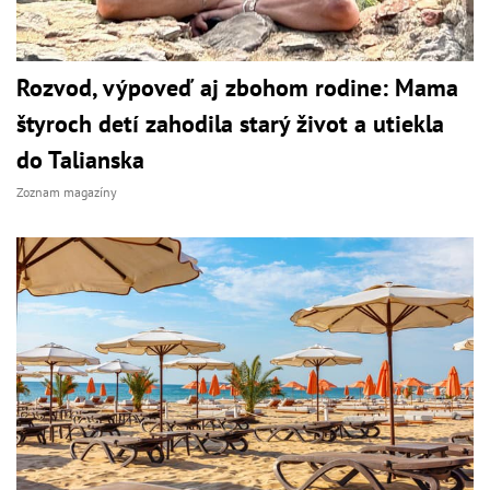
Rozvod, výpoveď aj zbohom rodine: Mama
štyroch detí zahodila starý život a utiekla
do Talianska
Zoznam magazíny