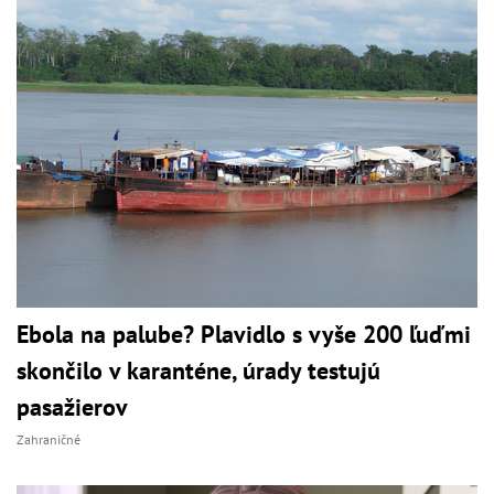
Ebola na palube? Plavidlo s vyše 200 ľuďmi
skončilo v karanténe, úrady testujú
pasažierov
Zahraničné