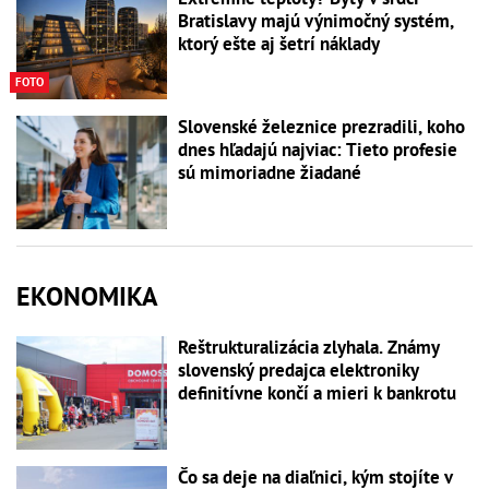
Bratislavy majú výnimočný systém,
ktorý ešte aj šetrí náklady
FOTO
Slovenské železnice prezradili, koho
dnes hľadajú najviac: Tieto profesie
sú mimoriadne žiadané
EKONOMIKA
Reštrukturalizácia zlyhala. Známy
slovenský predajca elektroniky
definitívne končí a mieri k bankrotu
Čo sa deje na diaľnici, kým stojíte v