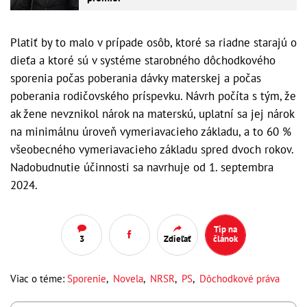
Platiť by to malo v prípade osôb, ktoré sa riadne starajú o
dieťa a ktoré sú v systéme starobného dôchodkového
sporenia počas poberania dávky materskej a počas
poberania rodičovského príspevku. Návrh počíta s tým, že
ak žene nevznikol nárok na materskú, uplatní sa jej nárok
na minimálnu úroveň vymeriavacieho základu, a to 60 %
všeobecného vymeriavacieho základu spred dvoch rokov.
Nadobudnutie účinnosti sa navrhuje od 1. septembra
2024.
Tip na
3
Zdieľať
článok
Viac o téme:
Sporenie
,
Novela
,
NRSR
,
PS
,
Dôchodkové práva