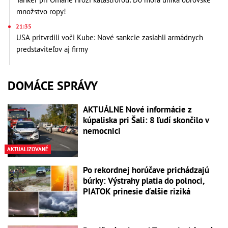
množstvo ropy!
21:35
USA pritvrdili voči Kube: Nové sankcie zasiahli armádnych
predstaviteľov aj firmy
DOMÁCE SPRÁVY
AKTUÁLNE Nové informácie z
kúpaliska pri Šali: 8 ľudí skončilo v
nemocnici
AKTUALIZOVANÉ
Po rekordnej horúčave prichádzajú
búrky: Výstrahy platia do polnoci,
PIATOK prinesie ďalšie riziká