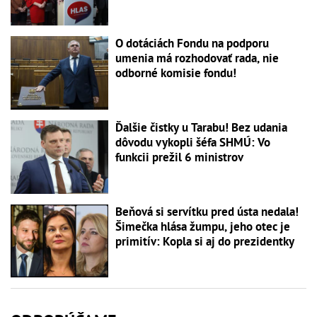
O dotáciách Fondu na podporu
umenia má rozhodovať rada, nie
odborné komisie fondu!
Ďalšie čistky u Tarabu! Bez udania
dôvodu vykopli šéfa SHMÚ: Vo
funkcii prežil 6 ministrov
Beňová si servítku pred ústa nedala!
Šimečka hlása žumpu, jeho otec je
primitív: Kopla si aj do prezidentky