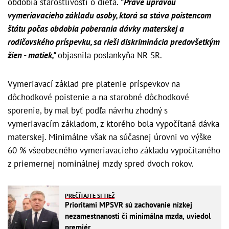
obdobia starostlivosti o dieťa.
"Práve úpravou
vymeriavacieho základu osoby, ktorá sa stáva poistencom
štátu počas obdobia poberania dávky materskej a
rodičovského príspevku, sa rieši diskriminácia predovšetkým
žien - matiek,"
objasnila poslankyňa NR SR.
Vymeriavací základ pre platenie príspevkov na
dôchodkové poistenie a na starobné dôchodkové
sporenie, by mal byť podľa návrhu zhodný s
vymeriavacím základom, z ktorého bola vypočítaná dávka
materskej. Minimálne však na súčasnej úrovni vo výške
60 % všeobecného vymeriavacieho základu vypočítaného
z priemernej nominálnej mzdy spred dvoch rokov.
PREČÍTAJTE SI TIEŽ
Prioritami MPSVR sú zachovanie nízkej
nezamestnanosti či minimálna mzda, uviedol
premiér