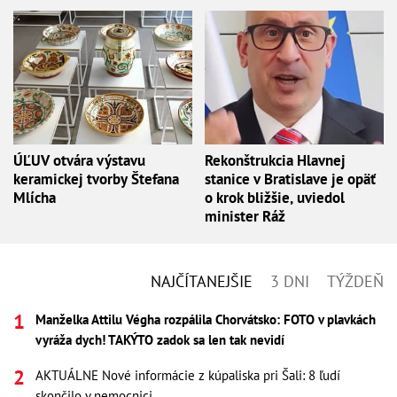
ÚĽUV otvára výstavu
Rekonštrukcia Hlavnej
keramickej tvorby Štefana
stanice v Bratislave je opäť
Mlícha
o krok bližšie, uviedol
minister Ráž
NAJČÍTANEJŠIE
3 DNI
TÝŽDEŇ
Manželka Attilu Végha rozpálila Chorvátsko: FOTO v plavkách
vyráža dych! TAKÝTO zadok sa len tak nevidí
AKTUÁLNE Nové informácie z kúpaliska pri Šali: 8 ľudí
skončilo v nemocnici