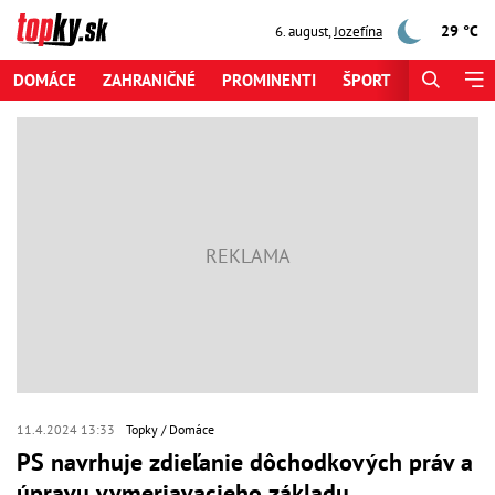
29 °C
6. august
,
Jozefína
DOMÁCE
ZAHRANIČNÉ
PROMINENTI
ŠPORT
ZAUJÍMAV
11.4.2024 13:33
Topky
Domáce
PS navrhuje zdieľanie dôchodkových práv a
úpravu vymeriavacieho základu