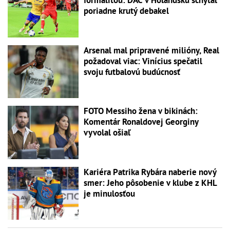
formalitou: DAC v Holandsku schytal
poriadne krutý debakel
Arsenal mal pripravené milióny, Real
požadoval viac: Vinícius spečatil
svoju futbalovú budúcnosť
FOTO Messiho žena v bikinách:
Komentár Ronaldovej Georginy
vyvolal ošiaľ
Kariéra Patrika Rybára naberie nový
smer: Jeho pôsobenie v klube z KHL
je minulosťou