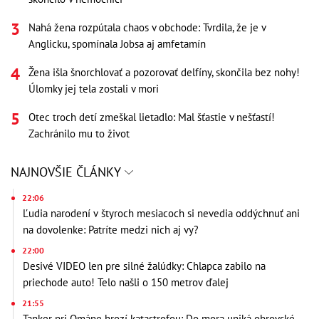
Nahá žena rozpútala chaos v obchode: Tvrdila, že je v
Anglicku, spomínala Jobsa aj amfetamín
Žena išla šnorchlovať a pozorovať delfíny, skončila bez nohy!
Úlomky jej tela zostali v mori
Otec troch detí zmeškal lietadlo: Mal šťastie v nešťastí!
Zachránilo mu to život
NAJNOVŠIE ČLÁNKY
22:06
Ľudia narodení v štyroch mesiacoch si nevedia oddýchnuť ani
na dovolenke: Patríte medzi nich aj vy?
22:00
Desivé VIDEO len pre silné žalúdky: Chlapca zabilo na
priechode auto! Telo našli o 150 metrov ďalej
21:55
Tanker pri Ománe hrozí katastrofou: Do mora uniká obrovské