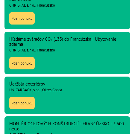
CHRISTAL s. r. o., Francúzsko
Pozri ponuku
Hľadáme zváračov CO₂ (135) do Francúzska | Ubytovanie
zdarma
CHRISTAL s. r. o., Francúzsko
Pozri ponuku
Údržbár exteriérov
UNICARBACK, s.r.o., Okres Čadca
Pozri ponuku
MONTÉR OCEĽOVÝCH KONŠTRUKCIÍ - FRANCÚZSKO - 3 600
netto