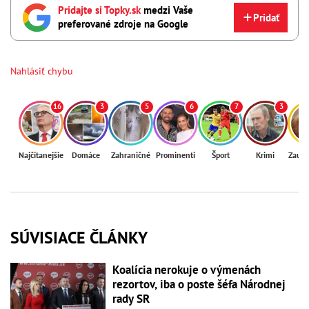
Pridajte si Topky.sk
medzi Vaše
Pridať
preferované zdroje na Google
Nahlásiť chybu
16
3
5
6
7
3
Najčítanejšie
Domáce
Zahraničné
Prominenti
Šport
Krimi
Zaují
SÚVISIACE ČLÁNKY
Koalícia nerokuje o výmenách
rezortov, iba o poste šéfa Národnej
rady SR