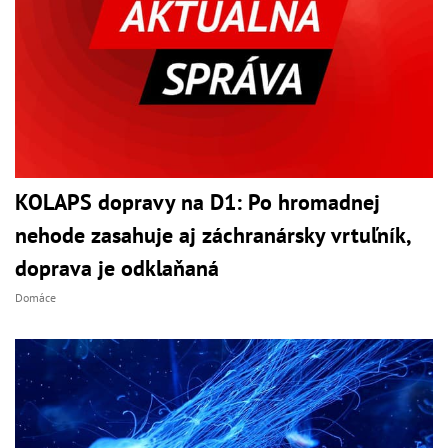
KOLAPS dopravy na D1: Po hromadnej
nehode zasahuje aj záchranársky vrtuľník,
doprava je odklaňaná
Domáce