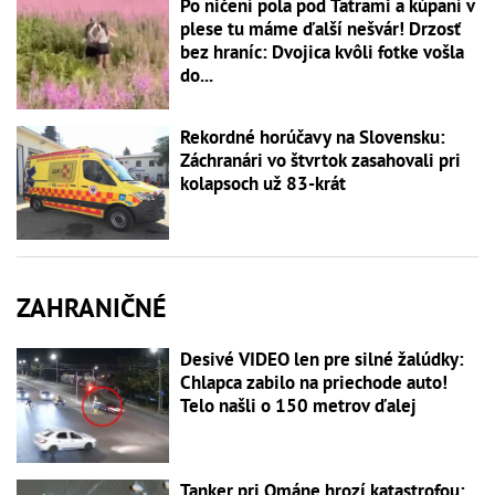
Po ničení pola pod Tatrami a kúpaní v
plese tu máme ďalší nešvár! Drzosť
bez hraníc: Dvojica kvôli fotke vošla
do...
Rekordné horúčavy na Slovensku:
Záchranári vo štvrtok zasahovali pri
kolapsoch už 83-krát
ZAHRANIČNÉ
Desivé VIDEO len pre silné žalúdky:
Chlapca zabilo na priechode auto!
Telo našli o 150 metrov ďalej
Tanker pri Ománe hrozí katastrofou: