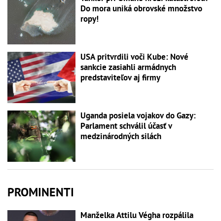
Do mora uniká obrovské množstvo
ropy!
USA pritvrdili voči Kube: Nové
sankcie zasiahli armádnych
predstaviteľov aj firmy
Uganda posiela vojakov do Gazy:
Parlament schválil účasť v
medzinárodných silách
PROMINENTI
Manželka Attilu Végha rozpálila