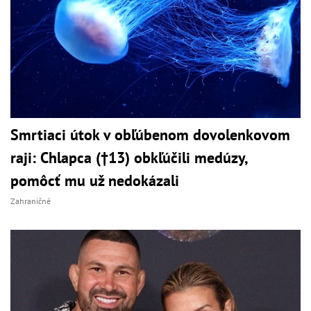
Smrtiaci útok v obľúbenom dovolenkovom
raji: Chlapca (†13) obkľúčili medúzy,
pomôcť mu už nedokázali
Zahraničné