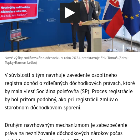
Nové výšky rodičovského dôchodku v roku 2024 predstavuje Erik Tomáš (Zdroj:
Topky/Ramon Leško)
V súvislosti s tým navrhuje zavedenie osobitného
registra dohôd o zdieľaných dôchodkových právach, ktoré
by mala viesť Sociálna poisťovňa (SP). Proces registrácie
by bol pritom podobný, ako pri registrácii zmlúv o
starobnom dôchodkovom sporení.
Druhým navrhovaným mechanizmom je zabezpečenie
práva na neznižovanie dôchodkových nárokov počas