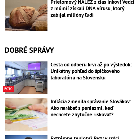
Prielomový NÁLEZ z čias Inkov! Vedci
z múmií získali DNA vírusu, ktorý
zabíjal milióny ľudí
DOBRÉ SPRÁVY
Cesta od odberu krvi až po výsledok:
Unikátny pohľad do špičkového
laboratória na Slovensku
FOTO
Inflácia zmenila správanie Slovákov:
Ako narábať s peniazmi, keď
nechcete zbytočne riskovať?
Extrémne teploty? Byty v srdci