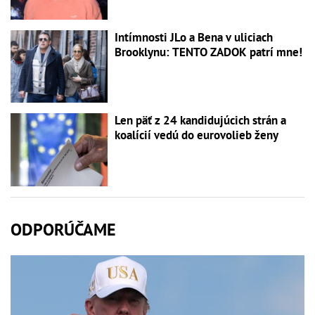
Intímnosti JLo a Bena v uliciach
Brooklynu: TENTO ZADOK patrí mne!
Len päť z 24 kandidujúcich strán a
koalícií vedú do eurovolieb ženy
ODPORÚČAME