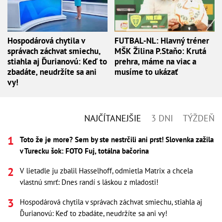
Hospodárová chytila v
FUTBAL-NL: Hlavný tréner
správach záchvat smiechu,
MŠK Žilina P.Staňo: Krutá
stiahla aj Ďurianovú: Keď to
prehra, máme na viac a
zbadáte, neudržíte sa ani
musíme to ukázať
vy!
NAJČÍTANEJŠIE
3 DNI
TÝŽDEŇ
Toto že je more? Sem by ste nestrčili ani prst! Slovenka zažila
v Turecku šok: FOTO Fuj, totálna bačorina
V lietadle ju zbalil Hasselhoff, odmietla Matrix a chcela
vlastnú smrť: Dnes randí s láskou z mladosti!
Hospodárová chytila v správach záchvat smiechu, stiahla aj
Ďurianovú: Keď to zbadáte, neudržíte sa ani vy!