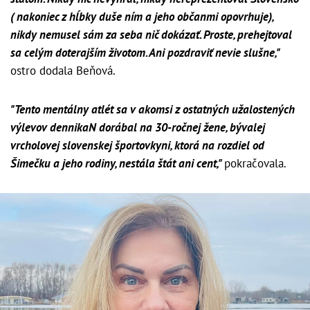
( nakoniec z hĺbky duše ním a jeho občanmi opovrhuje),
nikdy nemusel sám za seba nič dokázať. Proste, prehejtoval
sa celým doterajším životom. Ani pozdraviť nevie slušne,"
ostro dodala Beňová.
"Tento mentálny atlét sa v akomsi z ostatných užalostených
výlevov dennikaN dorábal na 30-ročnej žene, bývalej
vrcholovej slovenskej športovkyni, ktorá na rozdiel od
Šimečku a jeho rodiny, nestála štát ani cent,"
pokračovala.