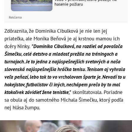
hasenie požiaru
Reklama
Zdôraznila, že Dominika Cibulková je nie len jej
priateľka, ale Monika Beňová je aj krstnou mamou ich
dcéry Ninky.
"Dominika Cibulková, na rozdiel od povaľača
Šimečku, celé detstvo a mladosť prežila na tréningoch a
turnajoch. Je to jedna z najúspešnejších svetových a naša
slovenská najúspešnejšia hráčka tenisu. Tenisom aj vyhrala
veľa peňazí, lebo tak to vo vrcholovom športe je. Nevadí to u
hokejistov, futbalistov či iných, nechápem prečo by to mal
ktokoľvek závidieť žene tenistke,"
skonštatovala. Poriadne
sa obula aj do samotného Michala Šimečku, ktorý podľa
nej hlása žumpu.