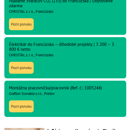
Hľadáme zváračov CO₂ (135) do Francúzska | Ubytovanie
zdarma
CHRISTAL s. r. o., Francúzsko
Pozri ponuku
Elektrikár do Francúzska – dlhodobé projekty | 3 200 – 3
800 € netto
CHRISTAL s. r. o., Francúzsko
Pozri ponuku
Montážna pracovníčka/pracovník (Ref. č.: 1005248)
Grafton Slovakia s.r.o., Prešov
Pozri ponuku