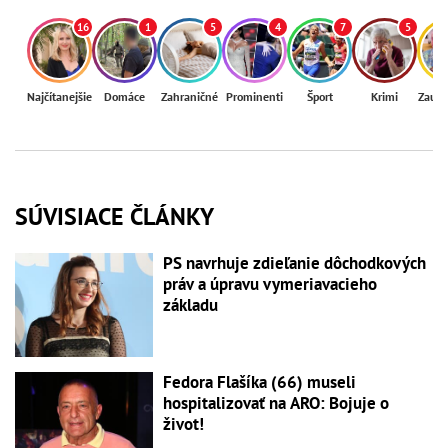
16
1
5
4
7
5
Najčítanejšie
Domáce
Zahraničné
Prominenti
Šport
Krimi
Zaují
SÚVISIACE ČLÁNKY
PS navrhuje zdieľanie dôchodkových
práv a úpravu vymeriavacieho
základu
Fedora Flašíka (66) museli
hospitalizovať na ARO: Bojuje o
život!