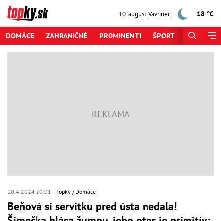
18 °C
10. august
,
Vavrinec
DOMÁCE
ZAHRANIČNÉ
PROMINENTI
ŠPORT
ZAUJÍMAV
10.4.2024 20:01
Topky
Domáce
Beňová si servítku pred ústa nedala!
Šimečka hlása žumpu, jeho otec je primitív: