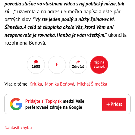
povedia slušne vo vlastnom videu svoj politický názor, tak
sú…,"
uzavrela a na adresu Šimečka napísala ešte pár
ostrých slov.
"Vy ste jeden podlý a nízky špinavec M.
Šimečka. A celá tá skupinka okolo Vás, ktorá Vám ani
neoponovala je rovnaká. Hanba je vám všetkým,"
ukončila
rozohnená Beňová.
Tip na
1608
Zdieľať
článok
Viac o téme:
Kritika
,
Monika Beňová
,
Michal Šimečka
Pridajte si Topky.sk
medzi Vaše
Pridať
preferované zdroje na Google
Nahlásiť chybu