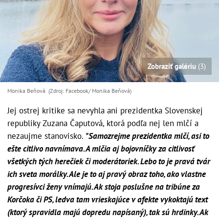
Zobraziť galériu
(3)
Monika Beňová (Zdroj: Facebook/ Monika Beňová)
Jej ostrej kritike sa nevyhla ani prezidentka Slovenskej
republiky Zuzana Čaputová, ktorá podľa nej len mlčí a
nezaujme stanovisko.
"Samozrejme prezidentka mlčí, asi to
ešte citlivo navnímava. A mlčia aj bojovníčky za citlivosť
všetkých tých herečiek či moderátoriek. Lebo to je pravá tvár
ich sveta morálky. Ale je to aj pravý obraz toho, ako vlastne
progresívci ženy vnímajú. Ak stoja poslušne na tribúne za
Korčoka či PS, ledva tam vrieskajúce v afekte vykoktajú text
(ktorý spravidla majú dopredu napísaný), tak sú hrdinky. Ak