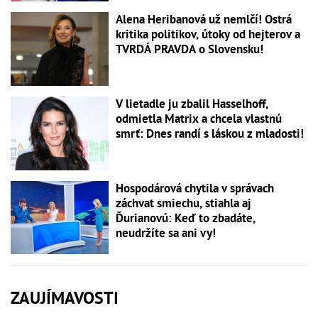
Alena Heribanová už nemlčí! Ostrá
kritika politikov, útoky od hejterov a
TVRDÁ PRAVDA o Slovensku!
V lietadle ju zbalil Hasselhoff,
odmietla Matrix a chcela vlastnú
smrť: Dnes randí s láskou z mladosti!
Hospodárová chytila v správach
záchvat smiechu, stiahla aj
Ďurianovú: Keď to zbadáte,
neudržíte sa ani vy!
ZAUJÍMAVOSTI