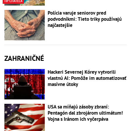
TIP ČITATEĽA
Polícia varuje seniorov pred
podvodníkmi: Tieto triky používajú
najčastejšie
ZAHRANIČNÉ
Hackeri Severnej Kórey vytvorili
vlastnú AI: Pomôže im automatizovať
masívne útoky
USA sa míňajú zásoby zbraní:
Pentagón dal zbrojárom ultimátum!
Vojna s Iránom ich vyčerpáva