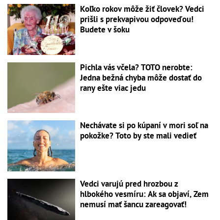
Koľko rokov môže žiť človek? Vedci
prišli s prekvapivou odpoveďou!
Budete v šoku
Pichla vás včela? TOTO nerobte:
Jedna bežná chyba môže dostať do
rany ešte viac jedu
Nechávate si po kúpaní v mori soľ na
pokožke? Toto by ste mali vedieť
Vedci varujú pred hrozbou z
hlbokého vesmíru: Ak sa objaví, Zem
nemusí mať šancu zareagovať!