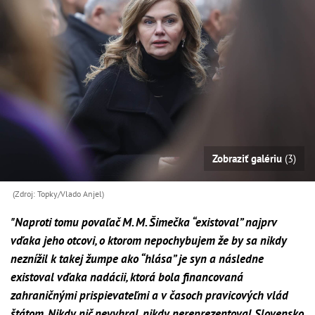
Zobraziť galériu
(3)
(Zdroj: Topky/Vlado Anjel)
"Naproti tomu povaľač M. M. Šimečka “existoval” najprv
vďaka jeho otcovi, o ktorom nepochybujem že by sa nikdy
neznížil k takej žumpe ako “hlása” je syn a následne
existoval vďaka nadácii, ktorá bola financovaná
zahraničnými prispievateľmi a v časoch pravicových vlád
štátom. Nikdy nič nevyhral, nikdy nereprezentoval Slovensko