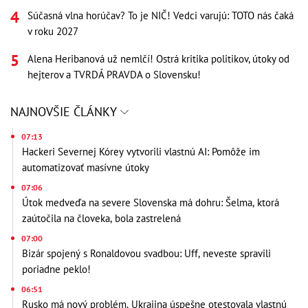
Súčasná vlna horúčav? To je NIČ! Vedci varujú: TOTO nás čaká
v roku 2027
Alena Heribanová už nemlčí! Ostrá kritika politikov, útoky od
hejterov a TVRDÁ PRAVDA o Slovensku!
NAJNOVŠIE ČLÁNKY
07:13
Hackeri Severnej Kórey vytvorili vlastnú AI: Pomôže im
automatizovať masívne útoky
07:06
Útok medveďa na severe Slovenska má dohru: Šelma, ktorá
zaútočila na človeka, bola zastrelená
07:00
Bizár spojený s Ronaldovou svadbou: Uff, neveste spravili
poriadne peklo!
06:51
Rusko má nový problém. Ukrajina úspešne otestovala vlastnú