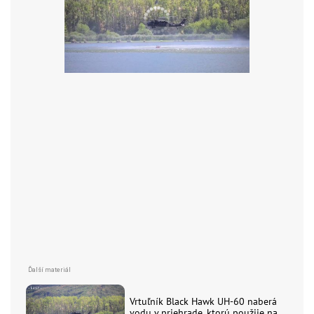
Vrtuľník Black Hawk UH-60 naberá
vodu v priehrade, ktorú použije na