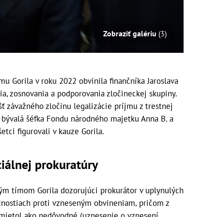
Zobraziť galériu
(3)
mu Gorila v roku 2022 obvinila finančníka Jaroslava
nia, zosnovania a podporovania zločineckej skupiny.
ášť závažného zločinu legalizácie príjmu z trestnej
j bývalá šéfka Fondu národného majetku Anna B. a
etci figurovali v kauze Gorila.
ciálnej prokuratúry
ným tímom Gorila dozorujúci prokurátor v uplynulých
žnostiach proti vzneseným obvineniam, pričom z
zamietol ako nedôvodné (uznesenie o vznesení