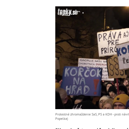
Protestné zhromaždenie SaS, PS a KDH - proti návr
Popelka)