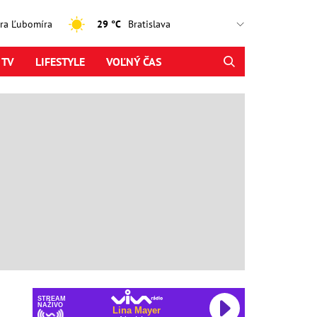
jtra Ľubomíra
29 °C
 TV
LIFESTYLE
VOĽNÝ ČAS
STREAM
NAŽIVO
Lina Mayer