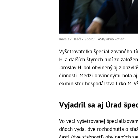
Jaroslav Haščák (Zdroj: TASR/Jakub Kotian)
Vyšetrovateľka špecializovaného tí
H. a ďalších štyroch ľudí zo založe
Jaroslav H. bol obvinený aj z obzvl
činnosti. Medzi obvinenými bola a
exminister hospodárstva Jirko M. Vš
Vyjadril sa aj Úrad špe
Vo veci vyšetrovanej špecializova
dňoch vydal dve rozhodnutia o sťa
časti (dve sťažnosti) obvinených 