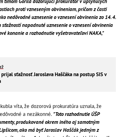
ým tímom Gorila dozorujúci prokurátor v uplynulých
ostiach proti vzneseným obvineniam, pričom z časti
ako nedôvodné uznesenie o vznesení obvinenia zo 14. 4.
 sťažností napadnuté uznesenie o vznesení obvinenia
 nové konanie a rozhodnutie vyšetrovateľovi NAKA,"
IEŽ
prijal sťažnosť Jaroslava Haščáka na postup SIS v
a
kubla víta, že dozorová prokuratúra uznala, že
nedôvodné a nezákonné.
"Toto rozhodnutie ÚŠP
gumenty, produkované okrem iného aj samotným
ipšicom, ako má byť Jaroslav Haščák jedným z