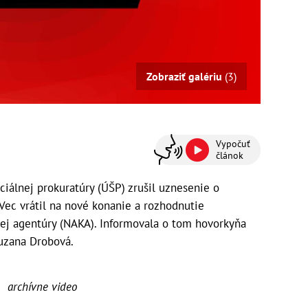
Zobraziť galériu
(3)
Vypočuť
článok
iálnej prokuratúry (ÚŠP) zrušil uznesenie o
 Vec vrátil na nové konanie a rozhodnutie
nej agentúry (NAKA). Informovala o tom hovorkyňa
uzana Drobová.
archívne video