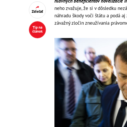
hlavných beneficientov novelizácie T
neho zvažuje, že si v dôsledku nez
Zdieľať
náhradu škody voči štátu a podá aj
závažný zločin zneužívania právomo
Tip na
článok