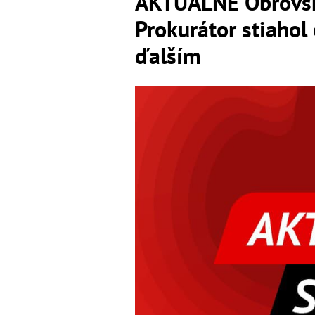
AKTUÁLNE Obrovský
Prokurátor stiahol
ďalším