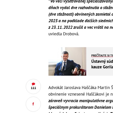
"Vo veci vyšetrovanej špecializovan
dňoch vydal dve rozhodnutia o sťažn
(dve sťažnosti) obvinených zamietol 
2023 a na podklade ďalších siedmich
z 23. 11. 2022 zrušil a vec vrátil na
uviedla Drobová.
PREČÍTAJTE SI T
Ústavný súd 
kauze Goril
Advokát Jaroslava Haščáka Martin Š
111
obvinenie vznesené Haščákovi je 
zároveň vyvracia manipulatívne ar
špeciálnym prokurátorom Danielom L