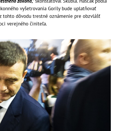
restného zákona,"
skonštatoval Škubla. Haščák podľa
ákonného vyšetrovania Gorily bude uplatňovať
 z tohto dôvodu trestné oznámenie pre obzvlášť
ci verejného činiteľa.