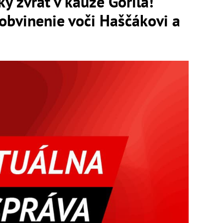
 zvrat v kauze Gorila!
 obvinenie voči Haščákovi a