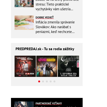
stresu: Tieto praktické
vychytávky vám ušetria
miesto v batohu!
DOBRE VEDIEŤ
Inflácia zmenila správanie
Slovákov: Ako narábať s
peniazmi, keď nechcete
zbytočne riskovať?
PREDPREDAJ
.sk - Tu sa rodia zážitky
PARTNERSKÉ VZŤAHY