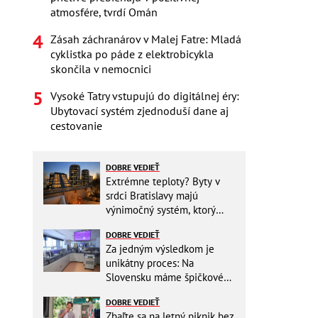
atmosfére, tvrdí Omán
Zásah záchranárov v Malej Fatre: Mladá
cyklistka po páde z elektrobicykla
skončila v nemocnici
Vysoké Tatry vstupujú do digitálnej éry:
Ubytovací systém zjednoduší dane aj
cestovanie
DOBRE VEDIEŤ
Extrémne teploty? Byty v
srdci Bratislavy majú
výnimočný systém, ktorý
ešte aj šetrí náklady
DOBRE VEDIEŤ
Za jedným výsledkom je
unikátny proces: Na
Slovensku máme špičkové
pracovisko
DOBRE VEDIEŤ
Zbaľte sa na letný piknik bez