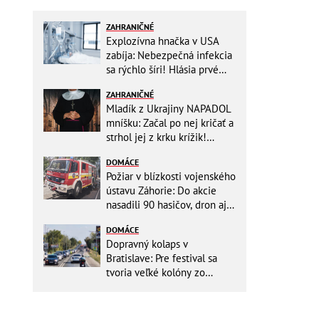
ZAHRANIČNÉ
Explozívna hnačka v USA
zabíja: Nebezpečná infekcia
sa rýchlo šíri! Hlásia prvé
obete
ZAHRANIČNÉ
Mladík z Ukrajiny NAPADOL
mníšku: Začal po nej kričať a
strhol jej z krku krížik!
Namiesto trestu ho čaká
DOMÁCE
niečo iné
Požiar v blízkosti vojenského
ústavu Záhorie: Do akcie
nasadili 90 hasičov, dron aj
vrtuľníky Black Hawk
DOMÁCE
Dopravný kolaps v
Bratislave: Pre festival sa
tvoria veľké kolóny zo
všetkých smerov