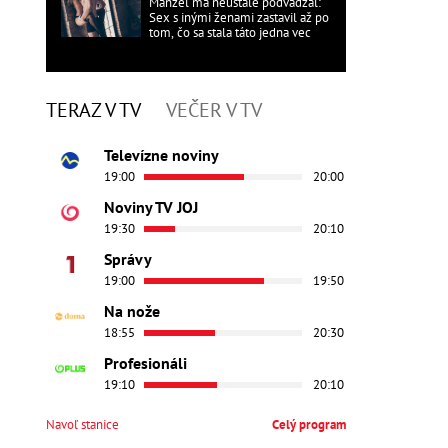
Manžel ma neustále podvádzal:
Sex s inými ženami zastavil až po
tom, čo sa stala táto jedna vec
TERAZ V TV
VEČER V TV
Televízne noviny
19:00
20:00
Noviny TV JOJ
19:30
20:10
Správy
19:00
19:50
Na nože
18:55
20:30
Profesionáli
19:10
20:10
Navoľ stanice
Celý program