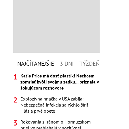
NAJČÍTANEJŠIE
3 DNI
TÝŽDEŇ
Katie Price má dosť plastík! Nechcem
zomrieť kvôli svojmu zadku... priznala v
šokujúcom rozhovore
Explozívna hnačka v USA zabíja:
Nebezpečná infekcia sa rýchlo šíri!
Hlásia prvé obete
Rokovania s Iránom o Hormuzskom
prielive prebiehajú v pozitívnej