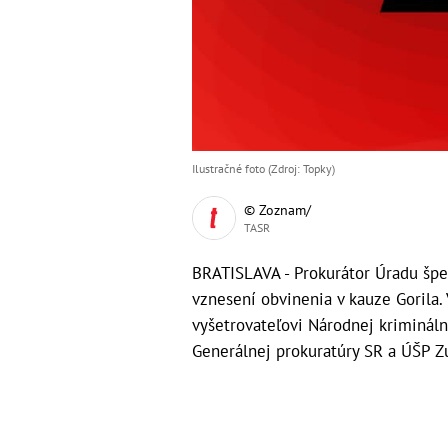
Ilustračné foto (Zdroj: Topky)
© Zoznam/
TASR
BRATISLAVA - Prokurátor Úradu špec
vznesení obvinenia v kauze Gorila.
vyšetrovateľovi Národnej kriminál
Generálnej prokuratúry SR a ÚŠP Z