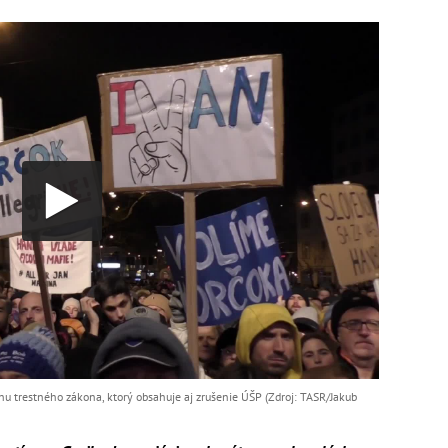
hu trestného zákona, ktorý obsahuje aj zrušenie ÚŠP (Zdroj: TASR/Jakub