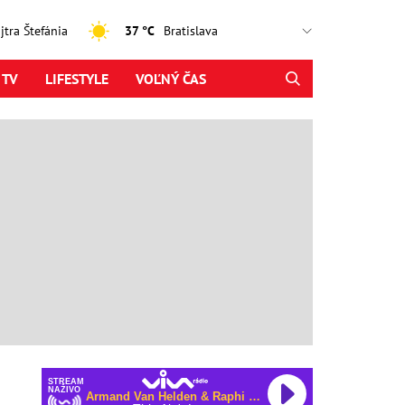
ajtra Štefánia
37 °C
 TV
LIFESTYLE
VOĽNÝ ČAS
STREAM
NAŽIVO
Armand Van Helden & Raphi & George Reid