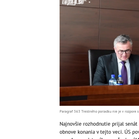
Paragraf 363 Trestného poriadku nie je v rozpore s
Najnovšie rozhodnutie prijal senát
obnove konania v tejto veci. ÚS po