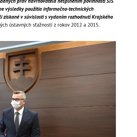
adných práv navrhovateľa nesplnením povinnosti SIS
rne výsledky použitia informačno-technických
oli získané v súvislosti s vydaním rozhodnutí Krajského
ých ústavných sťažností z rokov 2012 a 2015.