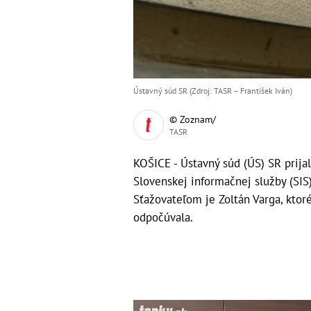
Ústavný súd SR (Zdroj: TASR – František Iván)
© Zoznam/
TASR
KOŠICE - Ústavný súd (ÚS) SR prijal
Slovenskej informačnej služby (SIS)
Sťažovateľom je Zoltán Varga, ktor
odpočúvala.