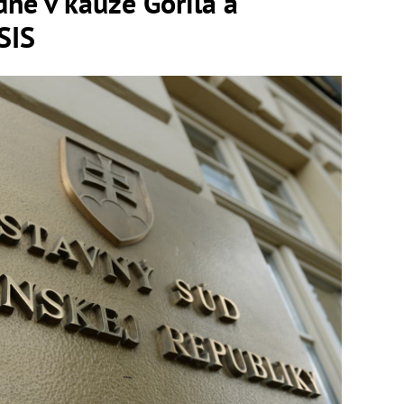
ne v kauze Gorila a
SIS