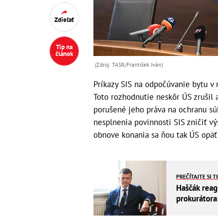
Zdieľať
Tip na
článok
(Zdroj: TASR/František Iván)
Príkazy SIS na odpočúvanie bytu v r
Toto rozhodnutie neskôr ÚS zrušil a
porušené jeho práva na ochranu súk
nesplnenia povinnosti SIS zničiť v
obnove konania sa ňou tak ÚS opäť
PREČÍTAJTE SI T
Haščák reag
prokurátora
prešetrené!