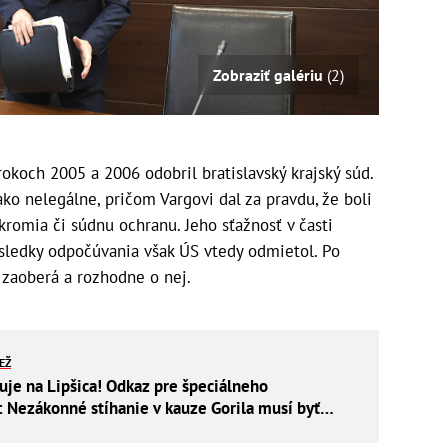
Zobraziť galériu
(2)
okoch 2005 a 2006 odobril bratislavský krajský súd.
ko nelegálne, pričom Vargovi dal za pravdu, že boli
romia či súdnu ochranu. Jeho sťažnosť v časti
ýsledky odpočúvania však ÚS vtedy odmietol. Po
 zaoberá a rozhodne o nej.
IEŽ
uje na Lipšica! Odkaz pre špeciálneho
: Nezákonné stíhanie v kauze Gorila musí byť