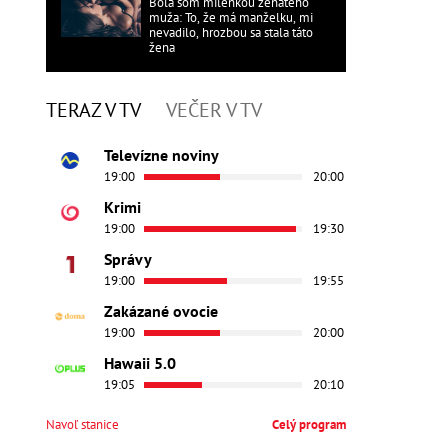
Bola som milenkou ženatého
muža: To, že má manželku, mi
nevadilo, hrozbou sa stala táto
žena
TERAZ V TV
VEČER V TV
Televízne noviny
19:00
20:00
Krimi
19:00
19:30
Správy
19:00
19:55
Zakázané ovocie
19:00
20:00
Hawaii 5.0
19:05
20:10
Navoľ stanice
Celý program