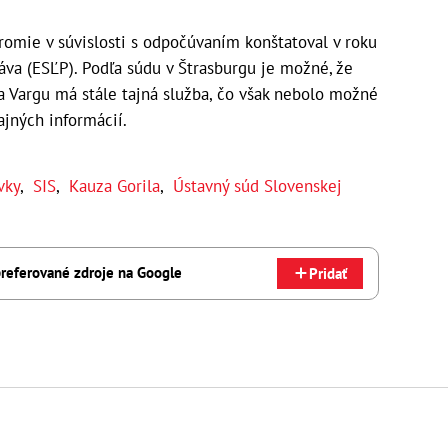
romie v súvislosti s odpočúvaním konštatoval v roku
áva (ESĽP). Podľa súdu v Štrasburgu je možné, že
a Vargu má stále tajná služba, čo však nebolo možné
ajných informácií.
vky
,
SIS
,
Kauza Gorila
,
Ústavný súd Slovenskej
referované zdroje na Google
Pridať