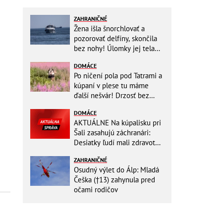
ZAHRANIČNÉ
Žena išla šnorchlovať a
pozorovať delfíny, skončila
bez nohy! Úlomky jej tela
zostali v mori
DOMÁCE
Po ničení pola pod Tatrami a
kúpaní v plese tu máme
ďalší nešvár! Drzosť bez
hraníc: Dvojica kvôli fotke
DOMÁCE
vošla do...
AKTUÁLNE Na kúpalisku pri
Šali zasahujú záchranári:
Desiatky ľudí mali zdravotné
ťažkosti!
ZAHRANIČNÉ
Osudný výlet do Álp: Mladá
Češka (†13) zahynula pred
očami rodičov