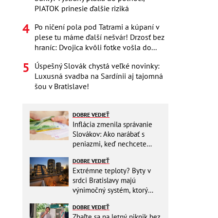
PIATOK prinesie ďalšie riziká
Po ničení pola pod Tatrami a kúpaní v
plese tu máme ďalší nešvár! Drzosť bez
hraníc: Dvojica kvôli fotke vošla do...
Úspešný Slovák chystá veľké novinky:
Luxusná svadba na Sardínii aj tajomná
šou v Bratislave!
DOBRE VEDIEŤ
Inflácia zmenila správanie
Slovákov: Ako narábať s
peniazmi, keď nechcete
zbytočne riskovať?
DOBRE VEDIEŤ
Extrémne teploty? Byty v
srdci Bratislavy majú
výnimočný systém, ktorý
ešte aj šetrí náklady
DOBRE VEDIEŤ
Zbaľte sa na letný piknik bez