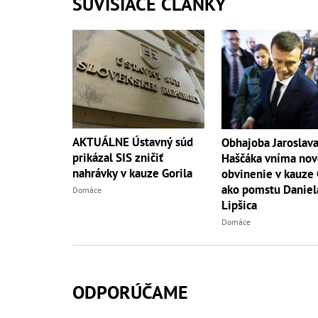
SÚVISIACE ČLÁNKY
AKTUÁLNE Ústavný súd
Obhajoba Jaroslav
prikázal SIS zničiť
Haščáka vníma nov
nahrávky v kauze Gorila
obvinenie v kauze 
ako pomstu Daniel
Domáce
Lipšica
Domáce
ODPORÚČAME