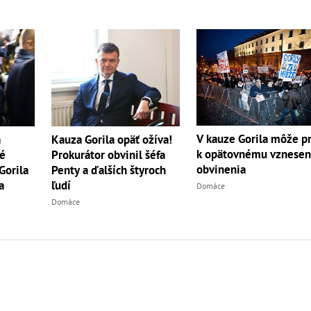
V kauze Gorila môže pr
a
Kauza Gorila opäť ožíva!
k opätovnému vznesen
é
Prokurátor obvinil šéfa
obvinenia
Gorila
Penty a ďalších štyroch
a
ľudí
Domáce
Domáce