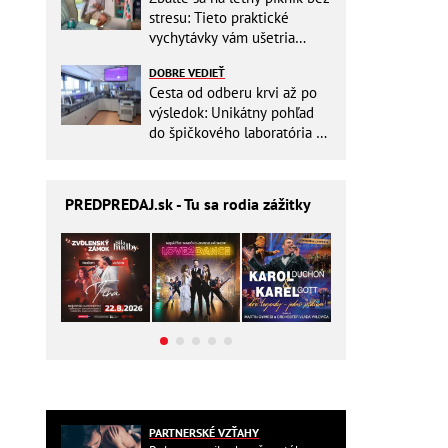
stresu: Tieto praktické
vychytávky vám ušetria
miesto v batohu!
DOBRE VEDIEŤ
Cesta od odberu krvi až po
výsledok: Unikátny pohľad
do špičkového laboratória na
Slovensku
PREDPREDAJ
.sk - Tu sa rodia zážitky
PARTNERSKÉ VZŤAHY