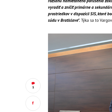
rozsahu namietaného porušenia zákl
vyradiť a zničiť primárne a sekundá
prostriedkov v dispozícii SIS, ktoré b
súdu v Bratislave".
Týka sa to Vargov
1