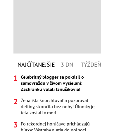
NAJČÍTANEJŠIE
3 DNI
TÝŽDEŇ
Celebritný blogger sa pokúsil o
samovraždu v živom vysielaní:
Záchranku volali fanúšikovia!
Žena išla šnorchlovať a pozorovať
delfíny, skončila bez nohy! Úlomky jej
tela zostali v mori
Po rekordnej horúčave prichádzajú
búrky: Výstrahy platia do polnoci,