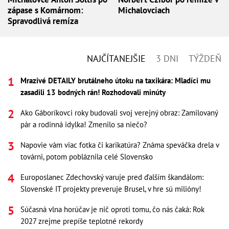
zápase s Komárnom:
Michalovciach
Spravodlivá remíza
NAJČÍTANEJŠIE
3 DNI
TÝŽDEŇ
Mrazivé DETAILY brutálneho útoku na taxikára: Mladíci mu
zasadili 13 bodných rán! Rozhodovali minúty
Ako Gáboríkovci roky budovali svoj verejný obraz: Zamilovaný
pár a rodinná idylka! Zmenilo sa niečo?
Napovie vám viac fotka či karikatúra? Známa speváčka drela v
továrni, potom pobláznila celé Slovensko
Europoslanec Zdechovský varuje pred ďalším škandálom:
Slovenské IT projekty preveruje Brusel, v hre sú milióny!
Súčasná vlna horúčav je nič oproti tomu, čo nás čaká: Rok
2027 zrejme prepíše teplotné rekordy