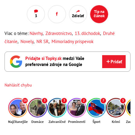
Tip na
3
Zdieľať
článok
Viac o téme:
Návrhy
,
Zdravotníctvo
,
13. dôchodok
,
Druhé
čítanie
,
Novely
,
NR SR
,
Mimoriadny príspevok
Pridajte si Topky.sk
medzi Vaše
Pridať
preferované zdroje na Google
Nahlásiť chybu
16
3
3
2
7
3
Najčítanejšie
Domáce
Zahraničné
Prominenti
Šport
Krimi
Zaují