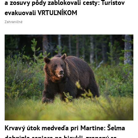
a zosuvy pôdy zablokovali cesty: Turistov
evakuovali VRTUĽNÍKOM
Zahraničné
Krvavý útok medveďa pri Martine: Šelma
dohrýzla seniora na bicykli, zranený sa