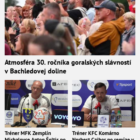
Atmosféra 30. ročníka goralských slávností
v Bachledovej doline
Tréner MFK Zemplín
Tréner KFC Komárno
Michalovce Anton Šoltis po
Norbert Czibor po remíze v