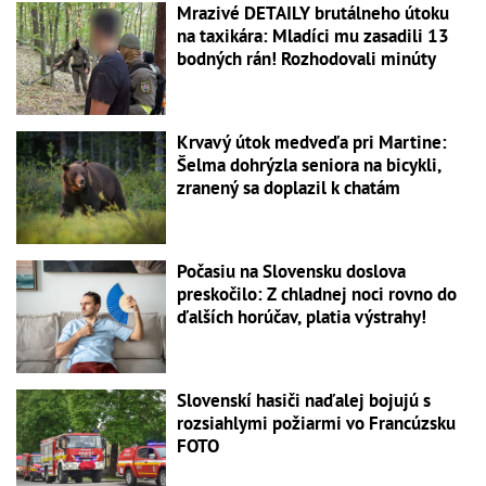
Mrazivé DETAILY brutálneho útoku
na taxikára: Mladíci mu zasadili 13
bodných rán! Rozhodovali minúty
Krvavý útok medveďa pri Martine:
Šelma dohrýzla seniora na bicykli,
zranený sa doplazil k chatám
Počasiu na Slovensku doslova
preskočilo: Z chladnej noci rovno do
ďalších horúčav, platia výstrahy!
Slovenskí hasiči naďalej bojujú s
rozsiahlymi požiarmi vo Francúzsku
FOTO