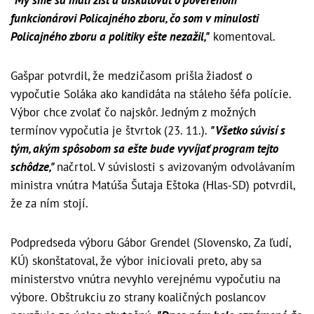
funkcionárovi Policajného zboru, čo som v minulosti
Policajného zboru a politiky ešte nezažil,"
komentoval.
Gašpar potvrdil, že medzičasom prišla žiadosť o
vypočutie Soláka ako kandidáta na stáleho šéfa polície.
Výbor chce zvolať čo najskôr. Jedným z možných
termínov vypočutia je štvrtok (23. 11.).
"Všetko súvisí s
tým, akým spôsobom sa ešte bude vyvíjať program tejto
schôdze,"
načrtol. V súvislosti s avizovaným odvolávaním
ministra vnútra Matúša Šutaja Eštoka (Hlas-SD) potvrdil,
že za ním stojí.
Podpredseda výboru Gábor Grendel (Slovensko, Za ľudí,
KÚ) skonštatoval, že výbor iniciovali preto, aby sa
ministerstvo vnútra nevyhlo verejnému vypočutiu na
výbore. Obštrukciu zo strany koaličných poslancov