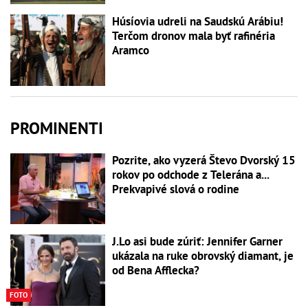
Húsíovia udreli na Saudskú Arábiu!
Terčom dronov mala byť rafinéria
Aramco
PROMINENTI
Pozrite, ako vyzerá Števo Dvorský 15
rokov po odchode z Telerána a...
Prekvapivé slová o rodine
J.Lo asi bude zúriť: Jennifer Garner
ukázala na ruke obrovský diamant, je
od Bena Afflecka?
FOTO