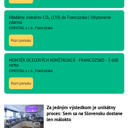
Hľadáme zváračov CO₂ (135) do Francúzska | Ubytovanie
zdarma
CHRISTAL s. r. o., Francúzsko
Pozri ponuku
MONTÉR OCEĽOVÝCH KONŠTRUKCIÍ - FRANCÚZSKO - 3 600
netto
CHRISTAL s. r. o., Francúzsko
Pozri ponuku
Za jedným výsledkom je unikátny
proces: Sem sa na Slovensku dostane
len málokto