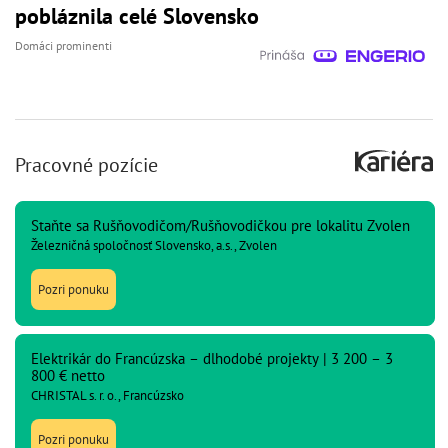
pobláznila celé Slovensko
Domáci prominenti
Pracovné pozície
Staňte sa Rušňovodičom/Rušňovodičkou pre lokalitu Zvolen
Železničná spoločnosť Slovensko, a.s., Zvolen
Pozri ponuku
Elektrikár do Francúzska – dlhodobé projekty | 3 200 – 3
800 € netto
CHRISTAL s. r. o., Francúzsko
Pozri ponuku