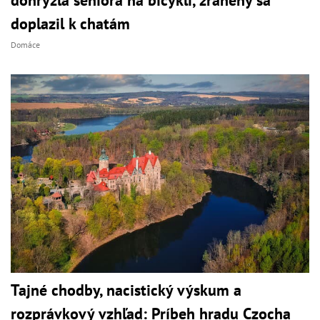
doplazil k chatám
Domáce
Tajné chodby, nacistický výskum a
rozprávkový vzhľad: Príbeh hradu Czocha