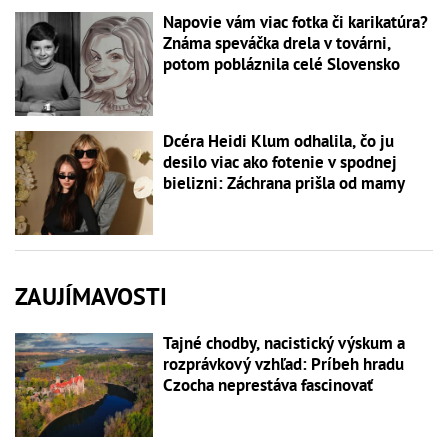
Napovie vám viac fotka či karikatúra?
Známa speváčka drela v továrni,
potom pobláznila celé Slovensko
Dcéra Heidi Klum odhalila, čo ju
desilo viac ako fotenie v spodnej
bielizni: Záchrana prišla od mamy
ZAUJÍMAVOSTI
Tajné chodby, nacistický výskum a
rozprávkový vzhľad: Príbeh hradu
Czocha neprestáva fascinovať