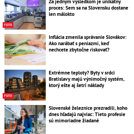
Za jedným výsledkom je unikátny
proces: Sem sa na Slovensku dostane
len málokto
FOTO
Inflácia zmenila správanie Slovákov:
Ako narábať s peniazmi, keď
nechcete zbytočne riskovať?
Extrémne teploty? Byty v srdci
Bratislavy majú výnimočný systém,
ktorý ešte aj šetrí náklady
FOTO
Slovenské železnice prezradili, koho
dnes hľadajú najviac: Tieto profesie
sú mimoriadne žiadané