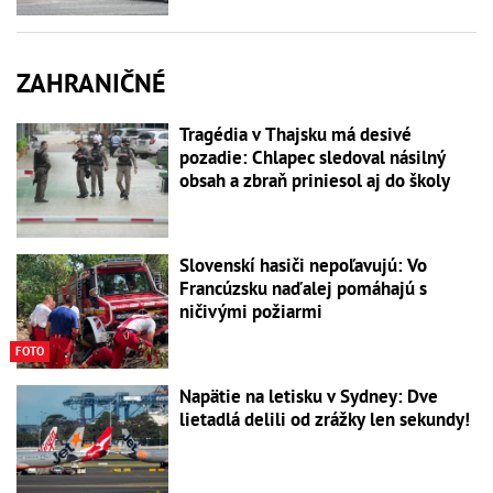
ZAHRANIČNÉ
Tragédia v Thajsku má desivé
pozadie: Chlapec sledoval násilný
obsah a zbraň priniesol aj do školy
Slovenskí hasiči nepoľavujú: Vo
Francúzsku naďalej pomáhajú s
ničivými požiarmi
FOTO
Napätie na letisku v Sydney: Dve
lietadlá delili od zrážky len sekundy!