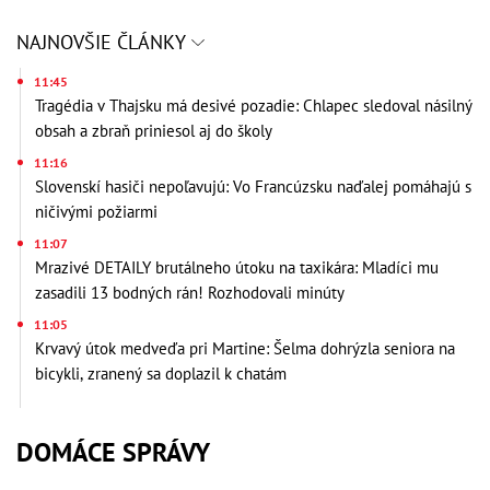
NAJNOVŠIE ČLÁNKY
11:45
Tragédia v Thajsku má desivé pozadie: Chlapec sledoval násilný
obsah a zbraň priniesol aj do školy
11:16
Slovenskí hasiči nepoľavujú: Vo Francúzsku naďalej pomáhajú s
ničivými požiarmi
11:07
Mrazivé DETAILY brutálneho útoku na taxikára: Mladíci mu
zasadili 13 bodných rán! Rozhodovali minúty
11:05
Krvavý útok medveďa pri Martine: Šelma dohrýzla seniora na
bicykli, zranený sa doplazil k chatám
DOMÁCE SPRÁVY