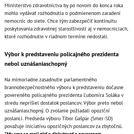
Ministerstvo zdravotníctva by po novom do konca roka
mohlo vydávať rozhodnutia o podmienenom zaradení
nemocníc do siete. Chce tým zabezpečiť kontinuitu
poskytovania zdravotnej starostlivosti aj v nemocniciach,
ktoré rozhodnutie v riadnom termíne nedostali.
Výbor k predstaveniu policajného prezidenta
nebol uznášaniaschopný
Na mimoriadne zasadnutie parlamentného
brannobezpečnostného výboru k predstaveniu dočasne
povereného policajného prezidenta Ľubomíra Soláka v
stredu neprišiel dostatok poslancov. Výbor preto nebol
uznášaniaschopný. O zvolanie požiadali opoziční
poslanci. Predseda výboru Tibor Gašpar (Smer-SD)
považuje iniciatívu opozičných poslancov za zbytočnú.
"My sme sa mali zísť a diskutovať o poverenom