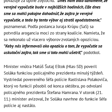
považuje za úplne zbytočnú.
"Dnes nám bolo oznámené, že
verejné vypočutie bude v najbližších hodinách, čiže dnes
sme sa mohli pokojne dohodnúť, že zajtra je verejné
vypočutie, a teda by tento výbor aj stratil opodstatnenie,"
poznamenal. Podľa poslanca Juraja Krúpu (SaS) sa
potvrdila arogancia moci zo strany koalície. Namieta, že
sa nekonalo už viacero výborov zvolaných opozíciou.
"Keby nás informovali ako opozíciu o tom, že vypočutie sa
uskutoční zajtra, tak sme si toto mohli ušetriť,"
podotkol.
Minister vnútra Matúš Šutaj Eštok (Hlas-SD) poveril
Soláka funkciou policajného prezidenta minulý týždeň.
Vystriedal povereného šéfa polície Rastislava Polakoviča,
ktorý vo funkcii pôsobil od konca októbra, po odvolaní
policajného prezidenta Štefana Hamrana. V utorok (21.
11.) minister avizoval, že Soláka navrhne do funkcie šéfa
polície aj nastálo.