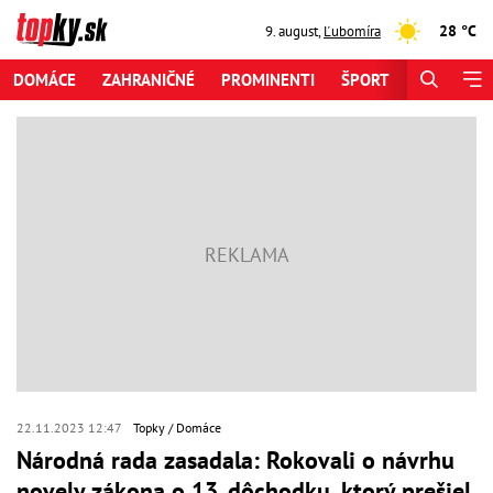
28 °C
9. august
,
Ľubomíra
DOMÁCE
ZAHRANIČNÉ
PROMINENTI
ŠPORT
ZAUJÍMAV
22.11.2023 12:47
Topky
Domáce
Národná rada zasadala: Rokovali o návrhu
novely zákona o 13. dôchodku, ktorý prešiel