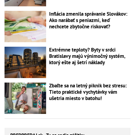
Inflácia zmenila správanie Slovákov:
Ako narábať s peniazmi, keď
nechcete zbytočne riskovať?
Extrémne teploty? Byty v srdci
Bratislavy majú výnimočný systém,
ktorý ešte aj šetrí náklady
Zbaľte sa na letný piknik bez stresu:
Tieto praktické vychytávky vám
ušetria miesto v batohu!
PREDPREDAJ
.sk - Tu sa rodia zážitky