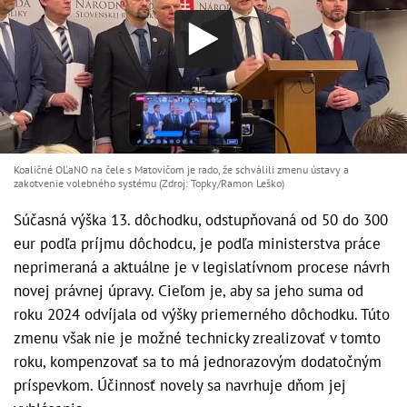
Koaličné OĽaNO na čele s Matovičom je rado, že schválili zmenu ústavy a
zakotvenie volebného systému (Zdroj: Topky/Ramon Leško)
Súčasná výška 13. dôchodku, odstupňovaná od 50 do 300
eur podľa príjmu dôchodcu, je podľa ministerstva práce
neprimeraná a aktuálne je v legislatívnom procese návrh
novej právnej úpravy. Cieľom je, aby sa jeho suma od
roku 2024 odvíjala od výšky priemerného dôchodku. Túto
zmenu však nie je možné technicky zrealizovať v tomto
roku, kompenzovať sa to má jednorazovým dodatočným
príspevkom. Účinnosť novely sa navrhuje dňom jej