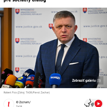
Zobraziť galériu
(3)
Robert Fico (Zdroj: TASR/Pavol Zachar)
© Zoznam/
TASR