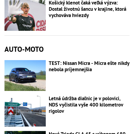
Košický klenot čaká veľká výzva:
Dostal životnú šancu v krajine, ktorá
vychováva hviezdy
AUTO-MOTO
TEST: Nissan Micra - Micra ešte nikdy
nebola príjemnejšia
Letná údržba diaľnic je v polovici,
NDS vyčistila vyše 400 kilometrov
rigolov
Nová Trieda CLA 45 s výkonom 680