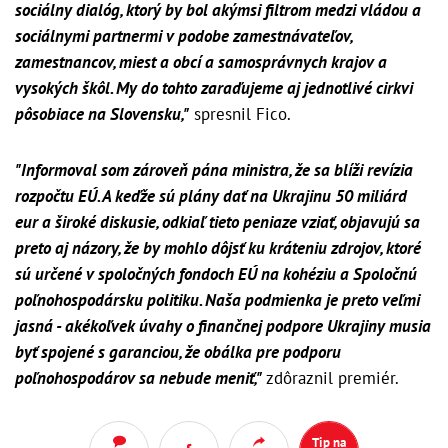
sociálny dialóg, ktorý by bol akýmsi filtrom medzi vládou a
sociálnymi partnermi v podobe zamestnávateľov,
zamestnancov, miest a obcí a samosprávnych krajov a
vysokých škôl. My do tohto zaraďujeme aj jednotlivé cirkvi
pôsobiace na Slovensku,"
spresnil Fico.
"Informoval som zároveň pána ministra, že sa blíži revízia
rozpočtu EÚ. A keďže sú plány dať na Ukrajinu 50 miliárd
eur a široké diskusie, odkiaľ tieto peniaze vziať, objavujú sa
preto aj názory, že by mohlo dôjsť ku kráteniu zdrojov, ktoré
sú určené v spoločných fondoch EÚ na kohéziu a Spoločnú
poľnohospodársku politiku. Naša podmienka je preto veľmi
jasná - akékoľvek úvahy o finančnej podpore Ukrajiny musia
byť spojené s garanciou, že obálka pre podporu
poľnohospodárov sa nebude meniť,"
zdôraznil premiér.
Tip na