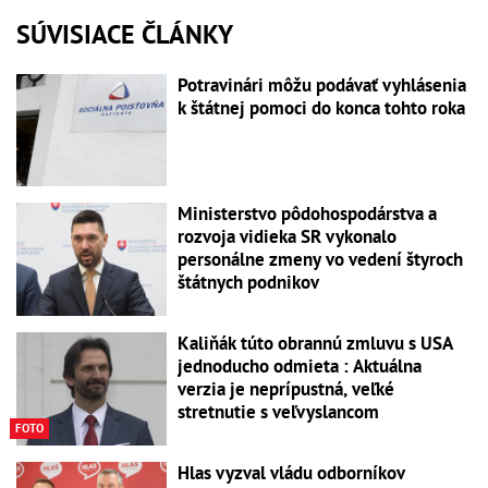
SÚVISIACE ČLÁNKY
Potravinári môžu podávať vyhlásenia
k štátnej pomoci do konca tohto roka
Ministerstvo pôdohospodárstva a
rozvoja vidieka SR vykonalo
personálne zmeny vo vedení štyroch
štátnych podnikov
Kaliňák túto obrannú zmluvu s USA
jednoducho odmieta : Aktuálna
verzia je neprípustná, veľké
stretnutie s veľvyslancom
FOTO
Hlas vyzval vládu odborníkov