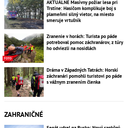
AKTUÁLNE Masívny požiar lesa pri
Trstíne: Hasičom komplikuje boj s
plameňmi silný vietor, na miesto
smeruje vrtuľník
Zranenie v horách: Turista po páde
potreboval pomoc záchranárov, z túry
ho odviezli na nosidlách
FOTO
Dráma v Západných Tatrách: Horskí
záchranári pomohli turistovi po páde
s vážnym zranením členka
ZAHRANIČNÉ
Senát udrel na Rusko: Nový sankčný