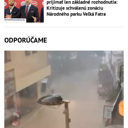
prijímať len základné rozhodnutia:
Kritizuje schválenú zonáciu
Národného parku Veľká Fatra
ODPORÚČAME