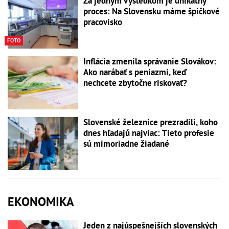
Za jedným výsledkom je unikátny
proces: Na Slovensku máme špičkové
pracovisko
FOTO
Inflácia zmenila správanie Slovákov:
Ako narábať s peniazmi, keď
nechcete zbytočne riskovať?
Slovenské železnice prezradili, koho
dnes hľadajú najviac: Tieto profesie
sú mimoriadne žiadané
EKONOMIKA
Jeden z najúspešnejších slovenských