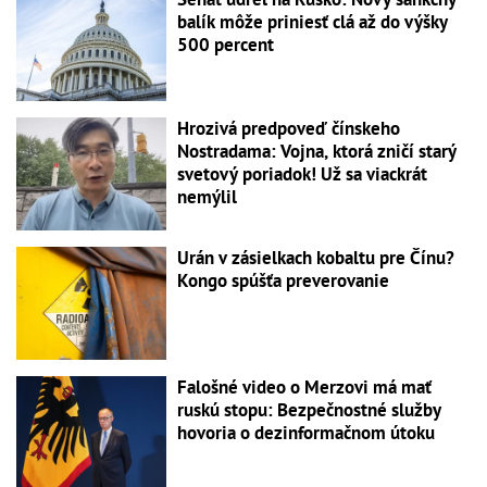
balík môže priniesť clá až do výšky
500 percent
Hrozivá predpoveď čínskeho
Nostradama: Vojna, ktorá zničí starý
svetový poriadok! Už sa viackrát
nemýlil
Urán v zásielkach kobaltu pre Čínu?
Kongo spúšťa preverovanie
Falošné video o Merzovi má mať
ruskú stopu: Bezpečnostné služby
hovoria o dezinformačnom útoku