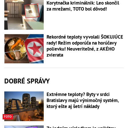
Korytnačka kriminálnik: Leo skončil
za mrežami, TOTO bol dôvod!
Rekordné teploty vyvolali ŠOKUJÚCE
rady! Režim odporúča na horúčavy
polievku! Neuveriteľné, z AKÉHO
zvierata
DOBRÉ SPRÁVY
Extrémne teploty? Byty v srdci
Bratislavy majú výnimočný systém,
ktorý ešte aj šetrí náklady
FOTO