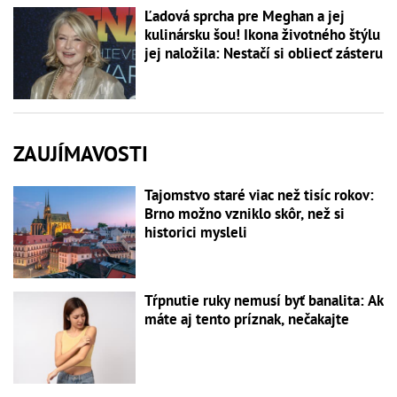
Ľadová sprcha pre Meghan a jej
kulinársku šou! Ikona životného štýlu
jej naložila: Nestačí si obliecť zásteru
ZAUJÍMAVOSTI
Tajomstvo staré viac než tisíc rokov:
Brno možno vzniklo skôr, než si
historici mysleli
Tŕpnutie ruky nemusí byť banalita: Ak
máte aj tento príznak, nečakajte