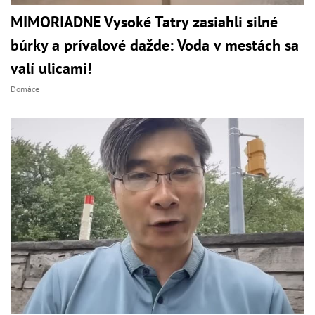
MIMORIADNE Vysoké Tatry zasiahli silné
búrky a prívalové dažde: Voda v mestách sa
valí ulicami!
Domáce