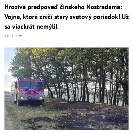
Hrozivá predpoveď čínskeho Nostradama:
Vojna, ktorá zničí starý svetový poriadok! Už
sa viackrát nemýlil
Zahraničné