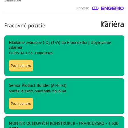
Zahraničné
Pracovné pozície
Hľadáme zváračov CO₂ (135) do Francúzska | Ubytovanie
zdarma
CHRISTAL s. r. o., Francúzsko
Pozri ponuku
Senior Product Builder (AI-First)
Slovak Telekom, Slovenská republika
Pozri ponuku
MONTÉR OCEĽOVÝCH KONŠTRUKCIÍ - FRANCÚZSKO - 3 600