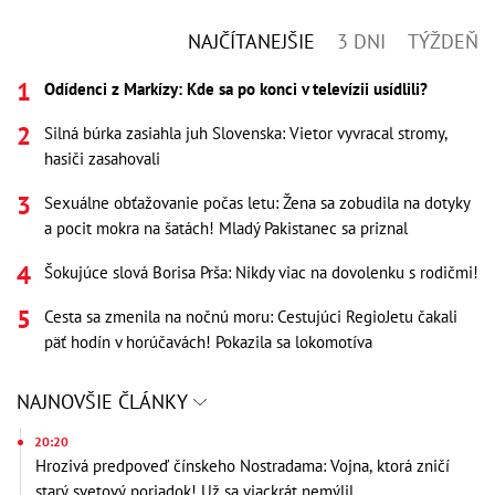
NAJČÍTANEJŠIE
3 DNI
TÝŽDEŇ
Odídenci z Markízy: Kde sa po konci v televízii usídlili?
Silná búrka zasiahla juh Slovenska: Vietor vyvracal stromy,
hasiči zasahovali
Sexuálne obťažovanie počas letu: Žena sa zobudila na dotyky
a pocit mokra na šatách! Mladý Pakistanec sa priznal
Šokujúce slová Borisa Prša: Nikdy viac na dovolenku s rodičmi!
Cesta sa zmenila na nočnú moru: Cestujúci RegioJetu čakali
päť hodín v horúčavách! Pokazila sa lokomotíva
NAJNOVŠIE ČLÁNKY
20:20
Hrozivá predpoveď čínskeho Nostradama: Vojna, ktorá zničí
starý svetový poriadok! Už sa viackrát nemýlil