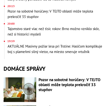
20:13
Pozor na sobotné horúčavy: V TEJTO oblasti môže teplota
prekročiť 33 stupňov
20:00
Tajomstvo staré viac než tisíc rokov: Brno možno vzniklo skôr,
než si historici mysleli
19:59
AKTUÁLNE Masívny požiar lesa pri Trstíne: Hasičom komplikuje
boj s plameňmi silný vietor, na miesto smeruje vrtuľník
DOMÁCE SPRÁVY
Pozor na sobotné horúčavy: V TEJTO
oblasti môže teplota prekročiť 33
stupňov