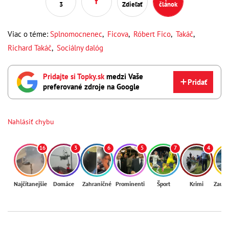
3
Zdieľať
článok
Viac o téme:
Splnomocnenec
,
Ficova
,
Róbert Fico
,
Takáč
,
Richard Takáč
,
Sociálny dalóg
Pridajte si Topky.sk
medzi Vaše
Pridať
preferované zdroje na Google
Nahlásiť chybu
16
3
6
5
7
4
Najčítanejšie
Domáce
Zahraničné
Prominenti
Šport
Krimi
Zaují