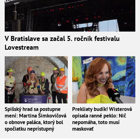
V Bratislave sa začal 5. ročník festivalu
Lovestream
Spišský hrad sa postupne
Prekliaty budík! Wisterová
mení: Martina Šimkovičová
opísala ranné peklo: Nič
o obnove paláca, ktorý bol
nepomáha, toto musí
spočiatku neprístupný
maskovať