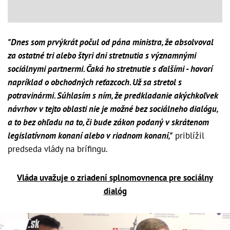
"Dnes som prvýkrát počul od pána ministra, že absolvoval
za ostatné tri alebo štyri dni stretnutia s významnými
sociálnymi partnermi. Čaká ho stretnutie s ďalšími - hovorí
napríklad o obchodných reťazcoch. Už sa stretol s
potravinármi. Súhlasím s ním, že predkladanie akýchkoľvek
návrhov v tejto oblasti nie je možné bez sociálneho dialógu,
a to bez ohľadu na to, či bude zákon podaný v skrátenom
legislatívnom konaní alebo v riadnom konaní,"
priblížil
predseda vlády na brífingu.
Vláda uvažuje o zriadení splnomovnenca pre sociálny
dialóg