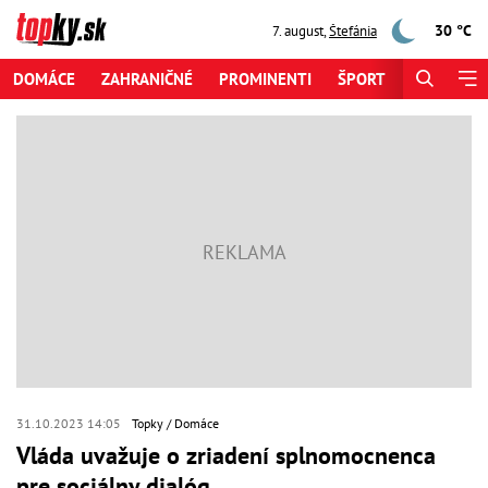
30 °C
7. august
,
Štefánia
DOMÁCE
ZAHRANIČNÉ
PROMINENTI
ŠPORT
ZAUJÍMAV
31.10.2023 14:05
Topky
Domáce
Vláda uvažuje o zriadení splnomocnenca
pre sociálny dialóg