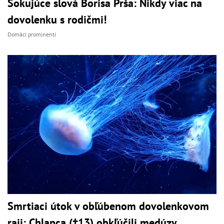
Šokujúce slová Borisa Prša: Nikdy viac na
dovolenku s rodičmi!
Domáci prominenti
Smrtiaci útok v obľúbenom dovolenkovom
raji: Chlapca (†13) obkľúčili medúzy,