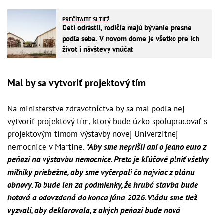
PREČÍTAJTE SI TIEŽ
Deti odrástli, rodičia majú bývanie presne
podľa seba. V novom dome je všetko pre ich
život i návštevy vnúčat
Mal by sa vytvoriť projektový tím
Na ministerstve zdravotníctva by sa mal podľa nej
vytvoriť projektový tím, ktorý bude úzko spolupracovať s
projektovým tímom výstavby novej Univerzitnej
nemocnice v Martine.
"Aby sme neprišli ani o jedno euro z
peňazí na výstavbu nemocnice. Preto je kľúčové plniť všetky
míľniky priebežne, aby sme vyčerpali čo najviac z plánu
obnovy. To bude len za podmienky, že hrubá stavba bude
hotová a odovzdaná do konca júna 2026. Vládu sme tiež
vyzvali, aby deklarovala, z akých peňazí bude nová