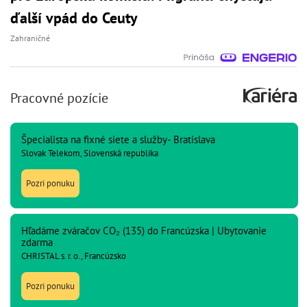
ďalší vpád do Ceuty
Zahraničné
Pracovné pozície
Špecialista na fixné siete a služby- Bratislava
Slovak Telekom, Slovenská republika
Pozri ponuku
Hľadáme zváračov CO₂ (135) do Francúzska | Ubytovanie
zdarma
CHRISTAL s. r. o., Francúzsko
Pozri ponuku