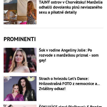
TAJNÝ ostrov v Chorvátsku! Manželia
odhalili dovolenku plnú neviazaného
sexu a pikatné detaily
PROMINENTI
Šok v rodine Angeliny Jolie: Po
rozvode s manželkou priznal - som
gay!
Strach o hviezdu Let's Dance:
Hrôzostrašná FOTO z nemocnice a...
Zvláštny odkaz!