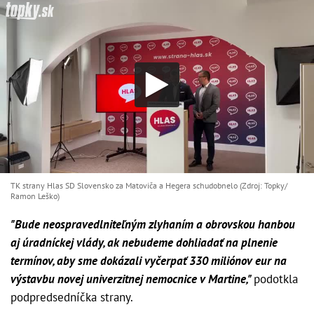
TK strany Hlas SD Slovensko za Matoviča a Hegera schudobnelo (Zdroj: Topky/
Ramon Leško)
"Bude neospravedlniteľným zlyhaním a obrovskou hanbou
aj úradníckej vlády, ak nebudeme dohliadať na plnenie
termínov, aby sme dokázali vyčerpať 330 miliónov eur na
výstavbu novej univerzitnej nemocnice v Martine,"
podotkla
podpredsedníčka strany.