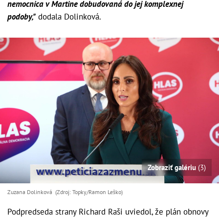
nemocnica v Martine dobudovaná do jej komplexnej
podoby,"
dodala Dolinková.
Zobraziť galériu
(3)
Zuzana Dolinková (Zdroj: Topky/Ramon Leško)
Podpredseda strany Richard Raši uviedol, že plán obnovy