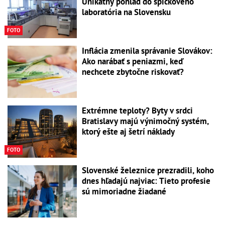
Unikátny pohľad do špičkového
laboratória na Slovensku
FOTO
Inflácia zmenila správanie Slovákov:
Ako narábať s peniazmi, keď
nechcete zbytočne riskovať?
Extrémne teploty? Byty v srdci
Bratislavy majú výnimočný systém,
ktorý ešte aj šetrí náklady
FOTO
Slovenské železnice prezradili, koho
dnes hľadajú najviac: Tieto profesie
sú mimoriadne žiadané