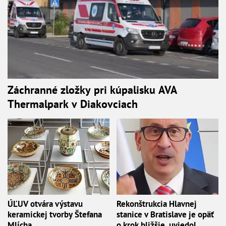
Záchranné zložky pri kúpalisku AVA
Thermalpark v Diakovciach
ÚĽUV otvára výstavu
Rekonštrukcia Hlavnej
keramickej tvorby Štefana
stanice v Bratislave je opäť
Mlícha
o krok bližšie, uviedol