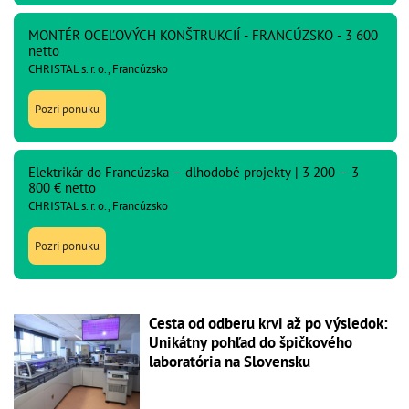
MONTÉR OCEĽOVÝCH KONŠTRUKCIÍ - FRANCÚZSKO - 3 600
netto
CHRISTAL s. r. o., Francúzsko
Pozri ponuku
Elektrikár do Francúzska – dlhodobé projekty | 3 200 – 3
800 € netto
CHRISTAL s. r. o., Francúzsko
Pozri ponuku
Cesta od odberu krvi až po výsledok:
Unikátny pohľad do špičkového
laboratória na Slovensku