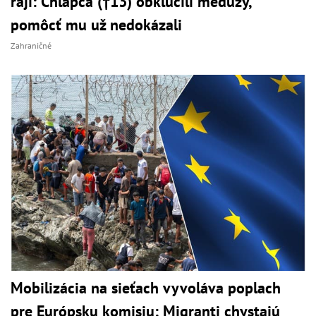
raji: Chlapca (†13) obkľúčili medúzy,
pomôcť mu už nedokázali
Zahraničné
Mobilizácia na sieťach vyvoláva poplach
pre Európsku komisiu: Migranti chystajú