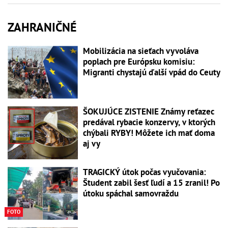
ZAHRANIČNÉ
Mobilizácia na sieťach vyvoláva
poplach pre Európsku komisiu:
Migranti chystajú ďalší vpád do Ceuty
ŠOKUJÚCE ZISTENIE Známy reťazec
predával rybacie konzervy, v ktorých
chýbali RYBY! Môžete ich mať doma
aj vy
TRAGICKÝ útok počas vyučovania:
Študent zabil šesť ľudí a 15 zranil! Po
útoku spáchal samovraždu
FOTO