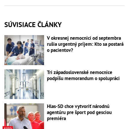
SÚVISIACE ČLÁNKY
V okresnej nemocnici od septembra
rušia urgentný príjem: Kto sa postará
o pacientov?
Tri západoslovenské nemocnice
podpíšu memorandum o spolupráci
Hlas-SD chce vytvoriť národnú
agentúru pre šport pod gesciou
premiéra
FOTO