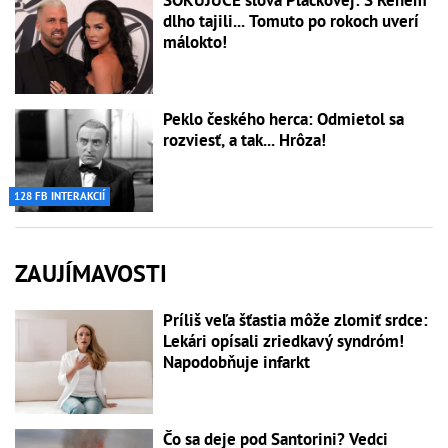
ŠOKUJÚCE slová Plačkovej: S Reném
dlho tajili... Tomuto po rokoch uverí
málokto!
Peklo českého herca: Odmietol sa
rozviesť, a tak... Hrôza!
128 FB INTERAKCIÍ
ZAUJÍMAVOSTI
Príliš veľa šťastia môže zlomiť srdce:
Lekári opísali zriedkavý syndróm!
Napodobňuje infarkt
Čo sa deje pod Santorini? Vedci