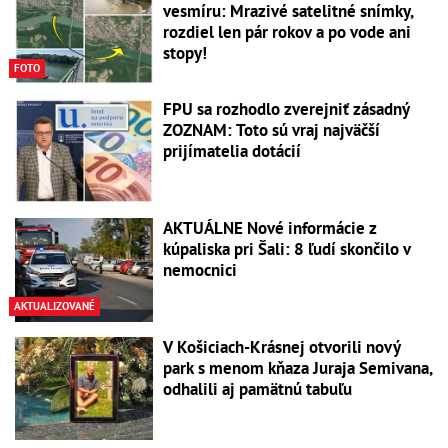
vesmíru: Mrazivé satelitné snímky,
rozdiel len pár rokov a po vode ani
stopy!
FOTO
FPU sa rozhodlo zverejniť zásadný
ZOZNAM: Toto sú vraj najväčší
prijímatelia dotácií
AKTUÁLNE Nové informácie z
kúpaliska pri Šali: 8 ľudí skončilo v
nemocnici
AKTUALIZOVANÉ
V Košiciach-Krásnej otvorili nový
park s menom kňaza Juraja Semivana,
odhalili aj pamätnú tabuľu