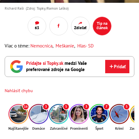
Richard Raši (Zdroj: Topky/Ramon Leško)
Tip na
63
Zdieľať
článok
Viac o téme:
Nemocnica
,
Meškanie
,
Hlas- SD
Pridajte si Topky.sk
medzi Vaše
Pridať
preferované zdroje na Google
Nahlásiť chybu
16
3
5
3
7
5
Najčítanejšie
Domáce
Zahraničné
Prominenti
Šport
Krimi
Zaují