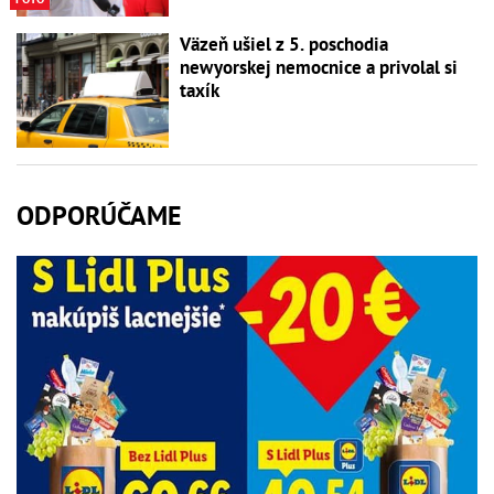
Väzeň ušiel z 5. poschodia
newyorskej nemocnice a privolal si
taxík
ODPORÚČAME