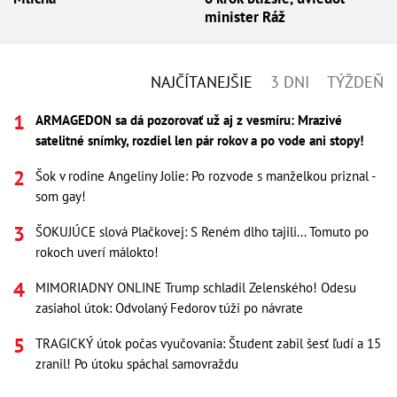
minister Ráž
NAJČÍTANEJŠIE
3 DNI
TÝŽDEŇ
ARMAGEDON sa dá pozorovať už aj z vesmíru: Mrazivé
satelitné snímky, rozdiel len pár rokov a po vode ani stopy!
Šok v rodine Angeliny Jolie: Po rozvode s manželkou priznal -
som gay!
ŠOKUJÚCE slová Plačkovej: S Reném dlho tajili... Tomuto po
rokoch uverí málokto!
MIMORIADNY ONLINE Trump schladil Zelenského! Odesu
zasiahol útok: Odvolaný Fedorov túži po návrate
TRAGICKÝ útok počas vyučovania: Študent zabil šesť ľudí a 15
zranil! Po útoku spáchal samovraždu