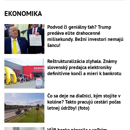
EKONOMIKA
Podvod či geniálny ťah? Trump
predáva elite drahocenné
milisekundy. Bežní investori nemajú
šancu!
Reštrukturalizácia zlyhala. Známy
slovenský predajca elektroniky
definitívne končí a mieri k bankrotu
Čo sa deje na diaľnici, kým stojíte v
kolóne? Takto pracujú cestári počas
letnej údržby! (foto)