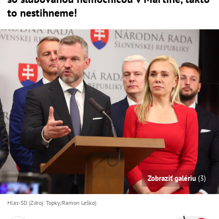
to nestihneme!
Zobraziť galériu
(3)
Hlas-SD (Zdroj: Topky/Ramon Leško)