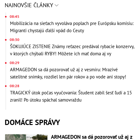
NAJNOVŠIE ČLÁNKY
08:45
Mobilizácia na sieťach vyvoláva poplach pre Európsku komisiu:
Migranti chystajú ďalší vpád do Ceuty
08:30
ŠOKUJÚCE ZISTENIE Známy reťazec predával rybacie konzervy,
v ktorých chýbali RYBY! Môžete ich mať doma aj vy
08:29
ARMAGEDON sa dá pozorovať už aj z vesmíru: Mrazivé
satelitné snímky, rozdiel len pár rokov a po vode ani stopy!
08:28
TRAGICKÝ útok počas vyučovania: Študent zabil šesť ľudí a 15
zranil! Po útoku spáchal samovraždu
DOMÁCE SPRÁVY
ARMAGEDON sa dá pozorovať už aj z