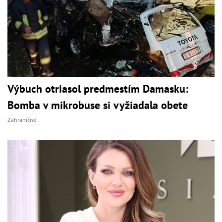
Výbuch otriasol predmestím Damasku:
Bomba v mikrobuse si vyžiadala obete
Zahraničné