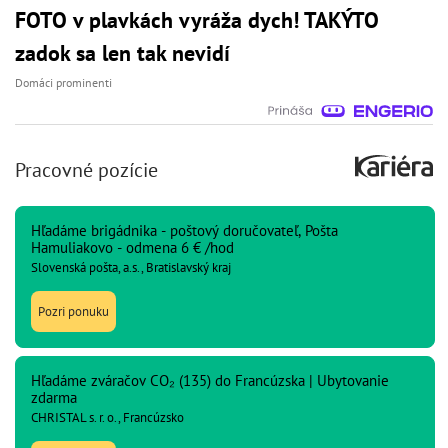
FOTO v plavkách vyráža dych! TAKÝTO
zadok sa len tak nevidí
Domáci prominenti
Pracovné pozície
Hľadáme brigádnika - poštový doručovateľ, Pošta
Hamuliakovo - odmena 6 € /hod
Slovenská pošta, a.s., Bratislavský kraj
Pozri ponuku
Hľadáme zváračov CO₂ (135) do Francúzska | Ubytovanie
zdarma
CHRISTAL s. r. o., Francúzsko