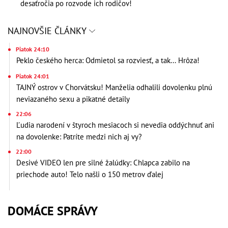
desaťročia po rozvode ich rodičov!
NAJNOVŠIE ČLÁNKY
Piatok 24:10
Peklo českého herca: Odmietol sa rozviesť, a tak... Hrôza!
Piatok 24:01
TAJNÝ ostrov v Chorvátsku! Manželia odhalili dovolenku plnú
neviazaného sexu a pikatné detaily
22:06
Ľudia narodení v štyroch mesiacoch si nevedia oddýchnuť ani
na dovolenke: Patríte medzi nich aj vy?
22:00
Desivé VIDEO len pre silné žalúdky: Chlapca zabilo na
priechode auto! Telo našli o 150 metrov ďalej
DOMÁCE SPRÁVY