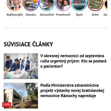
Najčítanejšie
Domáce
Zahraničné
Prominenti
Šport
Krimi
Zaují
SÚVISIACE ČLÁNKY
V okresnej nemocnici od septembra
rušia urgentný príjem: Kto sa postará
o pacientov?
Podľa Ministerstva zdravotníctva
projekt výstavby novej bratislavskej
nemocnice Rázsochy napreduje
FOTO