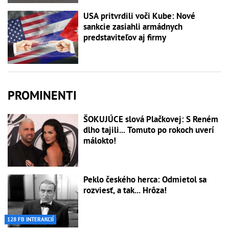
USA pritvrdili voči Kube: Nové
sankcie zasiahli armádnych
predstaviteľov aj firmy
PROMINENTI
ŠOKUJÚCE slová Plačkovej: S Reném
dlho tajili... Tomuto po rokoch uverí
málokto!
Peklo českého herca: Odmietol sa
rozviesť, a tak... Hrôza!
128 FB INTERAKCIÍ