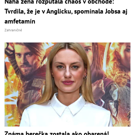
Nahá žena rozpútala chaos v obchode:
Tvrdila, že je v Anglicku, spomínala Jobsa aj
amfetamín
Zahraničné
Známa herečka zostala ako obarená!