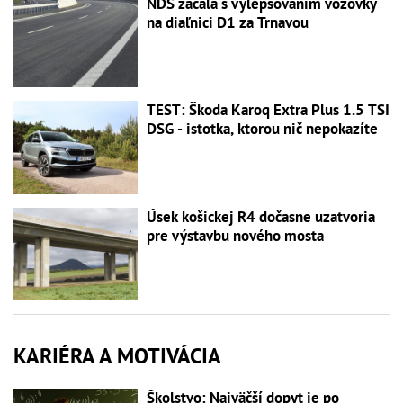
NDS začala s vylepšovaním vozovky
na diaľnici D1 za Trnavou
TEST: Škoda Karoq Extra Plus 1.5 TSI
DSG - istotka, ktorou nič nepokazíte
Úsek košickej R4 dočasne uzatvoria
pre výstavbu nového mosta
KARIÉRA A MOTIVÁCIA
Školstvo: Najväčší dopyt je po