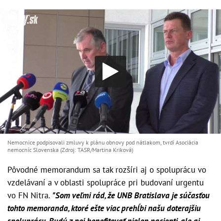
Nemocnice podpisovali zmluvy k plánu obnovy pod nátlakom, tvrdí Asociácia
nemocníc Slovenska (Zdroj: TASR/Martina Kriková)
Pôvodné memorandum sa tak rozšíri aj o spoluprácu vo
vzdelávaní a v oblasti spolupráce pri budovaní urgentu
vo FN Nitra.
"Som veľmi rád, že UNB Bratislava je súčasťou
tohto memoranda, ktoré ešte viac prehĺbi našu doterajšiu
spoluprácu. Budú z nej benefitovať nielen pacienti, ale aj