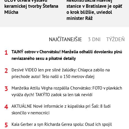
ÚĽUV otvára výstavu
Rekonštrukcia Hlavnej
keramickej tvorby Štefana
stanice v Bratislave je opäť
Mlícha
o krok bližšie, uviedol
minister Ráž
NAJČÍTANEJŠIE
3 DNI
TÝŽDEŇ
TAJNÝ ostrov v Chorvátsku! Manželia odhalili dovolenku plnú
neviazaného sexu a pikatné detaily
Desivé VIDEO len pre silné žalúdky: Chlapca zabilo na
priechode auto! Telo našli o 150 metrov ďalej
Manželka Attilu Végha rozpálila Chorvátsko: FOTO v plavkách
vyráža dych! TAKÝTO zadok sa len tak nevidí
AKTUÁLNE Nové informácie z kúpaliska pri Šali: 8 ľudí
skončilo v nemocnici
Kaia Gerber a syn Richarda Gerea spolu: Osud ich spojil