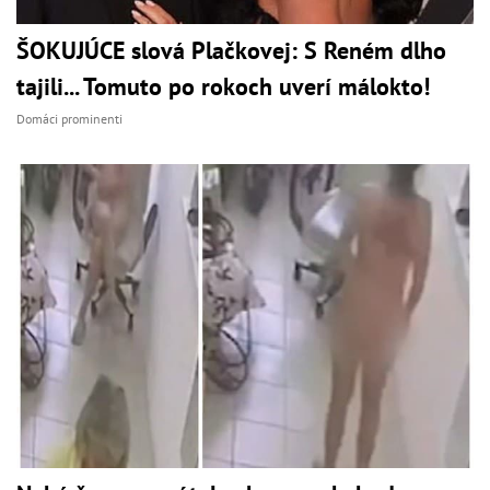
ŠOKUJÚCE slová Plačkovej: S Reném dlho
tajili... Tomuto po rokoch uverí málokto!
Domáci prominenti