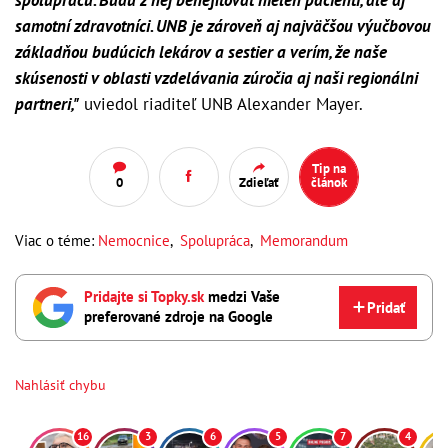
samotní zdravotníci. UNB je zároveň aj najväčšou výučbovou
základňou budúcich lekárov a sestier a verím, že naše
skúsenosti v oblasti vzdelávania zúročia aj naši regionálni
partneri,"
uviedol riaditeľ UNB Alexander Mayer.
Tip na
0
Zdieľať
článok
Viac o téme:
Nemocnice
,
Spolupráca
,
Memorandum
Pridajte si Topky.sk
medzi Vaše
Pridať
preferované zdroje na Google
Nahlásiť chybu
16
3
6
5
7
4