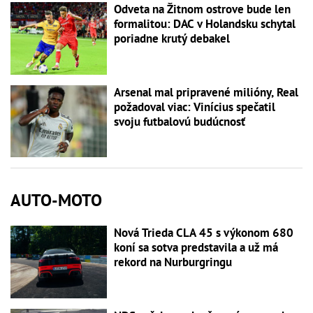
Odveta na Žitnom ostrove bude len
formalitou: DAC v Holandsku schytal
poriadne krutý debakel
Arsenal mal pripravené milióny, Real
požadoval viac: Vinícius spečatil
svoju futbalovú budúcnosť
AUTO-MOTO
Nová Trieda CLA 45 s výkonom 680
koní sa sotva predstavila a už má
rekord na Nurburgringu