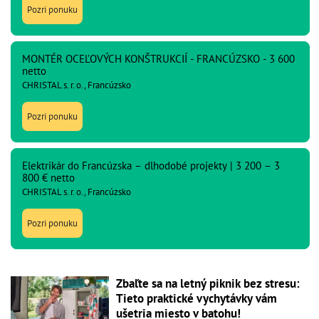
Pozri ponuku
MONTÉR OCEĽOVÝCH KONŠTRUKCIÍ - FRANCÚZSKO - 3 600
netto
CHRISTAL s. r. o., Francúzsko
Pozri ponuku
Elektrikár do Francúzska – dlhodobé projekty | 3 200 – 3
800 € netto
CHRISTAL s. r. o., Francúzsko
Pozri ponuku
Zbaľte sa na letný piknik bez stresu:
Tieto praktické vychytávky vám
ušetria miesto v batohu!