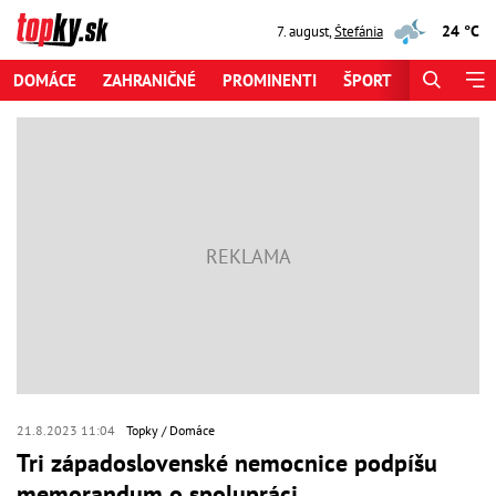
24 °C
7. august
,
Štefánia
DOMÁCE
ZAHRANIČNÉ
PROMINENTI
ŠPORT
ZAUJÍMAV
21.8.2023 11:04
Topky
Domáce
Tri západoslovenské nemocnice podpíšu
memorandum o spolupráci