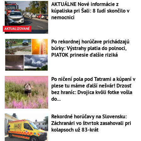
AKTUÁLNE Nové informácie z
kúpaliska pri Šali: 8 ľudí skončilo v
nemocnici
AKTUALIZOVANÉ
Po rekordnej horúčave prichádzajú
búrky: Výstrahy platia do polnoci,
PIATOK prinesie ďalšie riziká
Po ničení pola pod Tatrami a kúpaní v
plese tu máme ďalší nešvár! Drzosť
bez hraníc: Dvojica kvôli fotke vošla
do...
Rekordné horúčavy na Slovensku:
Záchranári vo štvrtok zasahovali pri
kolapsoch už 83-krát