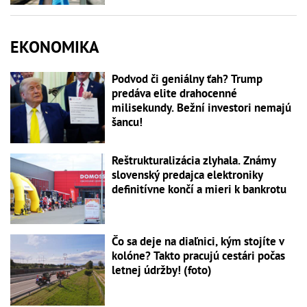
EKONOMIKA
Podvod či geniálny ťah? Trump
predáva elite drahocenné
milisekundy. Bežní investori nemajú
šancu!
Reštrukturalizácia zlyhala. Známy
slovenský predajca elektroniky
definitívne končí a mieri k bankrotu
Čo sa deje na diaľnici, kým stojíte v
kolóne? Takto pracujú cestári počas
letnej údržby! (foto)