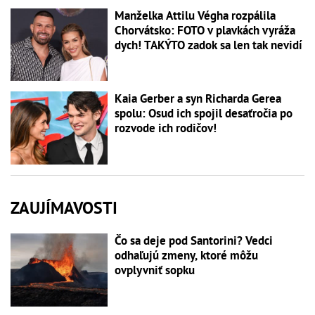
Manželka Attilu Végha rozpálila
Chorvátsko: FOTO v plavkách vyráža
dych! TAKÝTO zadok sa len tak nevidí
Kaia Gerber a syn Richarda Gerea
spolu: Osud ich spojil desaťročia po
rozvode ich rodičov!
ZAUJÍMAVOSTI
Čo sa deje pod Santorini? Vedci
odhaľujú zmeny, ktoré môžu
ovplyvniť sopku