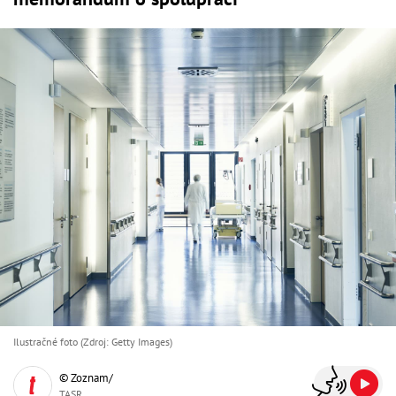
Ilustračné foto (Zdroj: Getty Images)
© Zoznam/
TASR