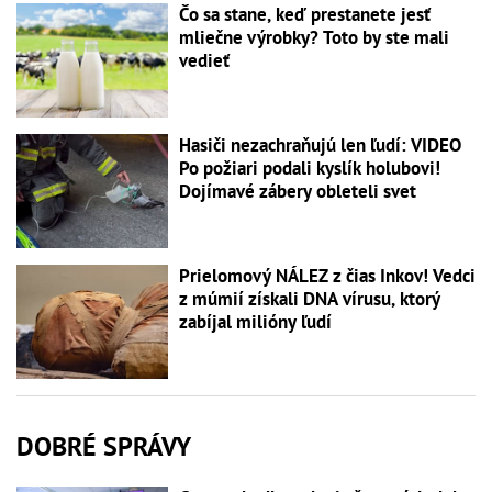
Čo sa stane, keď prestanete jesť
mliečne výrobky? Toto by ste mali
vedieť
Hasiči nezachraňujú len ľudí: VIDEO
Po požiari podali kyslík holubovi!
Dojímavé zábery obleteli svet
Prielomový NÁLEZ z čias Inkov! Vedci
z múmií získali DNA vírusu, ktorý
zabíjal milióny ľudí
DOBRÉ SPRÁVY