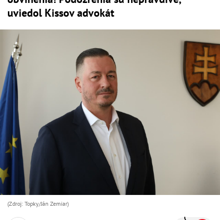
uviedol Kissov advokát
(Zdroj: Topky/Ján Zemiar)