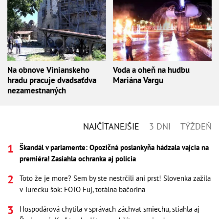
Na obnove Vinianskeho
Voda a oheň na hudbu
hradu pracuje dvadsaťdva
Mariána Vargu
nezamestnaných
NAJČÍTANEJŠIE
3 DNI
TÝŽDEŇ
Škandál v parlamente: Opozičná poslankyňa hádzala vajcia na
premiéra! Zasiahla ochranka aj polícia
Toto že je more? Sem by ste nestrčili ani prst! Slovenka zažila
v Turecku šok: FOTO Fuj, totálna bačorina
Hospodárová chytila v správach záchvat smiechu, stiahla aj