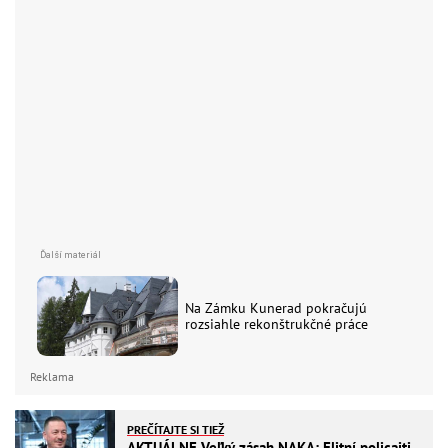
Na Zámku Kunerad pokračujú
rozsiahle rekonštrukčné práce
Reklama
PREČÍTAJTE SI TIEŽ
AKTUÁLNE Veľký zásah NAKA: Elitní policajti