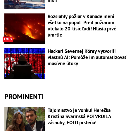
mori
Rozsiahly požiar v Kanade mení
všetko na popol: Pred požiarom
utekalo 20-tisíc ľudí! Hlásia prvé
úmrtie
FOTO
Hackeri Severnej Kórey vytvorili
vlastnú AI: Pomôže im automatizovať
masívne útoky
PROMINENTI
Tajomnstvo je vonku! Herečka
Kristína Svarinská POTVRDILA
zásnuby, FOTO prsteňa!