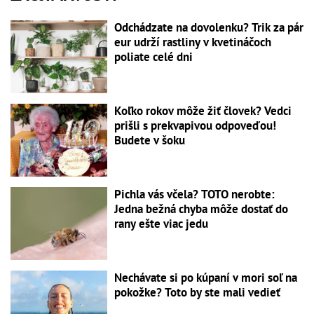
Odchádzate na dovolenku? Trik za pár
eur udrží rastliny v kvetináčoch
poliate celé dni
Koľko rokov môže žiť človek? Vedci
prišli s prekvapivou odpoveďou!
Budete v šoku
Pichla vás včela? TOTO nerobte:
Jedna bežná chyba môže dostať do
rany ešte viac jedu
Nechávate si po kúpaní v mori soľ na
pokožke? Toto by ste mali vedieť