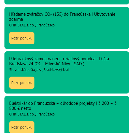
Hľadáme zváračov CO₂ (135) do Francúzska | Ubytovanie
zdarma
CHRISTAL s. r. o., Francúzsko
Pozri ponuku
Priehradkový zamestnanec - retailový poradca - Pošta
Bratislava 24 (OC - Mlynské Nivy - SAD )
Slovenská pošta, a.s., Bratislavský kraj
Pozri ponuku
Elektrikár do Francúzska – dlhodobé projekty | 3 200 – 3
800 € netto
CHRISTAL s. r. o., Francúzsko
Pozri ponuku