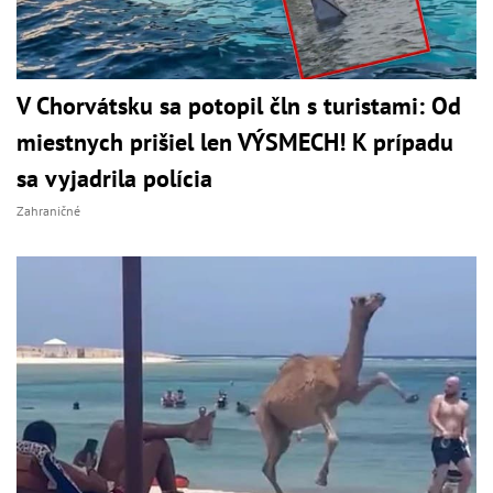
V Chorvátsku sa potopil čln s turistami: Od
miestnych prišiel len VÝSMECH! K prípadu
sa vyjadrila polícia
Zahraničné