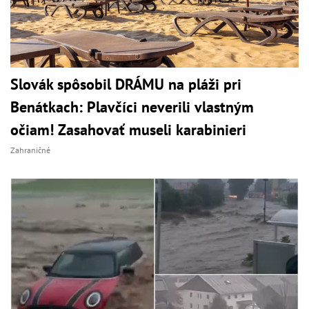
Slovák spôsobil DRÁMU na pláži pri
Benátkach: Plavčíci neverili vlastným
očiam! Zasahovať museli karabinieri
Zahraničné