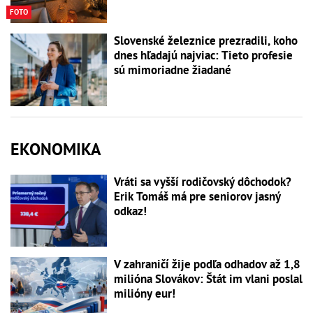
FOTO
Slovenské železnice prezradili, koho
dnes hľadajú najviac: Tieto profesie
sú mimoriadne žiadané
EKONOMIKA
Vráti sa vyšší rodičovský dôchodok?
Erik Tomáš má pre seniorov jasný
odkaz!
V zahraničí žije podľa odhadov až 1,8
milióna Slovákov: Štát im vlani poslal
milióny eur!