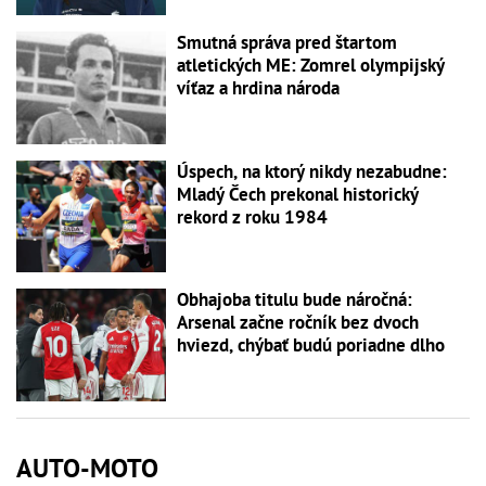
Smutná správa pred štartom
atletických ME: Zomrel olympijský
víťaz a hrdina národa
Úspech, na ktorý nikdy nezabudne:
Mladý Čech prekonal historický
rekord z roku 1984
Obhajoba titulu bude náročná:
Arsenal začne ročník bez dvoch
hviezd, chýbať budú poriadne dlho
AUTO-MOTO