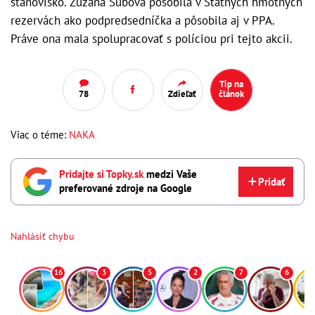
stanovisko. Zuzana Šubová pôsobila v Štátnych hmotných
rezervách ako podpredsedníčka a pôsobila aj v PPA.
Práve ona mala spolupracovať s políciou pri tejto akcii.
Tip na
78
Zdieľať
článok
Viac o téme:
NAKA
Pridajte si Topky.sk
medzi Vaše
Pridať
preferované zdroje na Google
Nahlásiť chybu
16
3
5
2
7
6