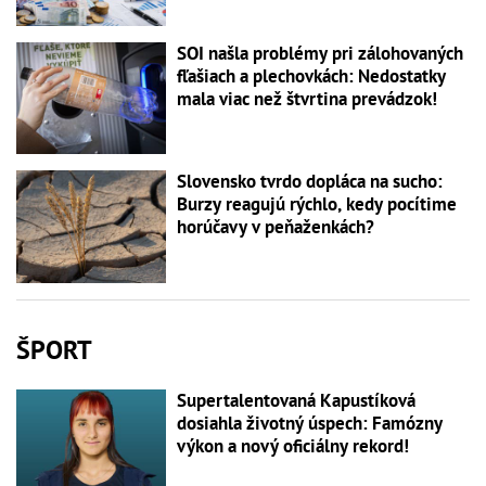
SOI našla problémy pri zálohovaných
fľašiach a plechovkách: Nedostatky
mala viac než štvrtina prevádzok!
Slovensko tvrdo dopláca na sucho:
Burzy reagujú rýchlo, kedy pocítime
horúčavy v peňaženkách?
ŠPORT
Supertalentovaná Kapustíková
dosiahla životný úspech: Famózny
výkon a nový oficiálny rekord!