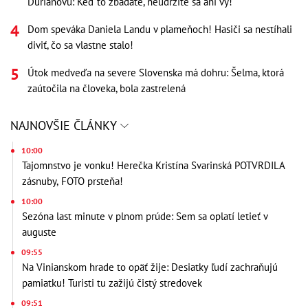
Ďurianovú: Keď to zbadáte, neudržíte sa ani vy!
Dom speváka Daniela Landu v plameňoch! Hasiči sa nestíhali
diviť, čo sa vlastne stalo!
Útok medveďa na severe Slovenska má dohru: Šelma, ktorá
zaútočila na človeka, bola zastrelená
NAJNOVŠIE ČLÁNKY
10:00
Tajomnstvo je vonku! Herečka Kristína Svarinská POTVRDILA
zásnuby, FOTO prsteňa!
10:00
Sezóna last minute v plnom prúde: Sem sa oplatí letieť v
auguste
09:55
Na Vinianskom hrade to opäť žije: Desiatky ľudí zachraňujú
pamiatku! Turisti tu zažijú čistý stredovek
09:51