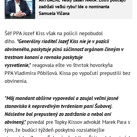
zadržali veľkú rybu! Ide o nominanta
Samuela Vlčana
Šéf PPA Jozef Kiss však na polícii nepobudol
dlho.
"Generálny riaditeľ Jozef Kiss nie je v pozícii
obvineného, poskytuje plnú súčinnosť orgánom činným v
trestnom konaní a rovnako poskytuje
vysvetlenie,"
reagovala ešte vo štvrtok hovorkyňa
PPA Vladimíra Pôbišová. Kissa po vypočutí prepustili bez
obvinenia.
"Môj mandant obšírne vypovedal a zaujal veľmi jasné
stanovisko k nepravdivým tvrdeniam pani Šubovej.
Následne bol prepustený zo zadržania a nebol ani
obvinený,"
povedal pre Topky Kissov advokát Marek Para s
tým, že budúci týždeň poskytnú rozsiahlejšie