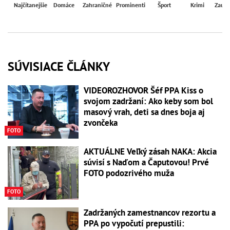
Najčítanejšie
Domáce
Zahraničné
Prominenti
Šport
Krimi
Zaují
SÚVISIACE ČLÁNKY
VIDEOROZHOVOR Šéf PPA Kiss o
svojom zadržaní: Ako keby som bol
masový vrah, deti sa dnes boja aj
zvončeka
FOTO
AKTUÁLNE Veľký zásah NAKA: Akcia
súvisí s Naďom a Čaputovou! Prvé
FOTO podozrivého muža
FOTO
Zadržaných zamestnancov rezortu a
PPA po vypočutí prepustili: