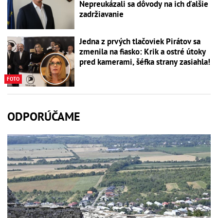
Nepreukázali sa dôvody na ich ďalšie
zadržiavanie
Jedna z prvých tlačoviek Pirátov sa
zmenila na fiasko: Krik a ostré útoky
pred kamerami, šéfka strany zasiahla!
FOTO
ODPORÚČAME