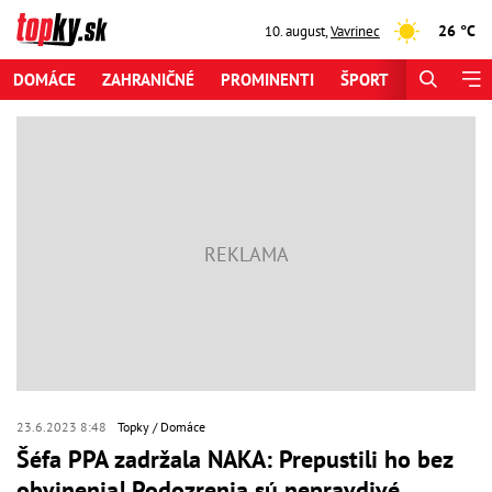
26 °C
10. august
,
Vavrinec
DOMÁCE
ZAHRANIČNÉ
PROMINENTI
ŠPORT
ZAUJÍMAV
23.6.2023 8:48
Topky
Domáce
Šéfa PPA zadržala NAKA: Prepustili ho bez
obvinenia! Podozrenia sú nepravdivé,