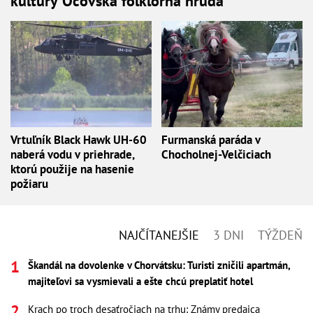
kultúry Očovská folklórna hruda
Vrtuľník Black Hawk UH-60
Furmanská paráda v
naberá vodu v priehrade,
Chocholnej-Velčiciach
ktorú použije na hasenie
požiaru
NAJČÍTANEJŠIE
3 DNI
TÝŽDEŇ
Škandál na dovolenke v Chorvátsku: Turisti zničili apartmán,
majiteľovi sa vysmievali a ešte chcú preplatiť hotel
Krach po troch desaťročiach na trhu: Známy predajca