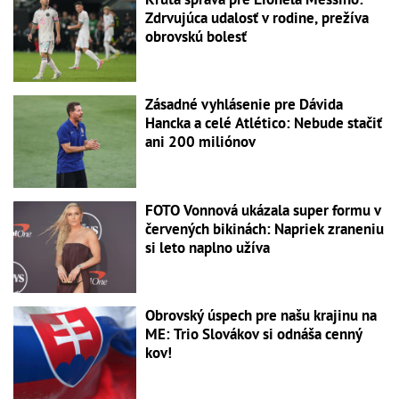
Zdrvujúca udalosť v rodine, prežíva
obrovskú bolesť
Zásadné vyhlásenie pre Dávida
Hancka a celé Atlético: Nebude stačiť
ani 200 miliónov
FOTO Vonnová ukázala super formu v
červených bikinách: Napriek zraneniu
si leto naplno užíva
Obrovský úspech pre našu krajinu na
ME: Trio Slovákov si odnáša cenný
kov!