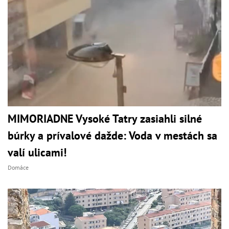
MIMORIADNE Vysoké Tatry zasiahli silné
búrky a prívalové dažde: Voda v mestách sa
valí ulicami!
Domáce