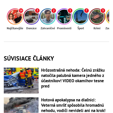
16
3
2
3
7
3
Najčítanejšie
Domáce
Zahraničné
Prominenti
Šport
Krimi
Zaují
SÚVISIACE ČLÁNKY
Hrôzostrašná nehoda: Čelnú zrážku
natočila palubná kamera jedného z
účastníkov! VIDEO okamihov tesne
pred
Hotová apokalypsa na diaľnici:
Veterná smršť spôsobila hromadnú
nehodu, vodiči nevideli ani na krok!