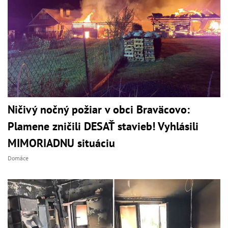
Ničivý nočný požiar v obci Braväcovo:
Plamene zničili DESAŤ stavieb! Vyhlásili
MIMORIADNU situáciu
Domáce