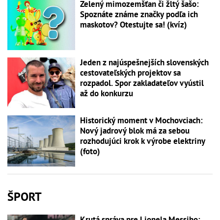
Zelený mimozemšťan či žltý šašo:
Spoznáte známe značky podľa ich
maskotov? Otestujte sa! (kvíz)
Jeden z najúspešnejších slovenských
cestovateľských projektov sa
rozpadol. Spor zakladateľov vyústil
až do konkurzu
Historický moment v Mochovciach:
Nový jadrový blok má za sebou
rozhodujúci krok k výrobe elektriny
(foto)
ŠPORT
Krutá správa pre Lionela Messiho: