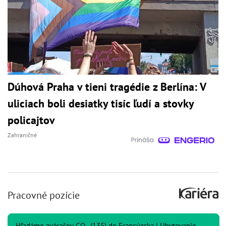
Dúhová Praha v tieni tragédie z Berlína: V
uliciach boli desiatky tisíc ľudí a stovky
policajtov
Zahraničné
Pracovné pozície
Hľadáme zváračov CO₂ (135) do Francúzska | Ubytovanie