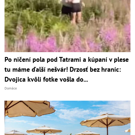
Po ničení pola pod Tatrami a kúpaní v plese
tu máme ďalší nešvár! Drzosť bez hraníc:
Dvojica kvôli fotke vošla do...
Domáce