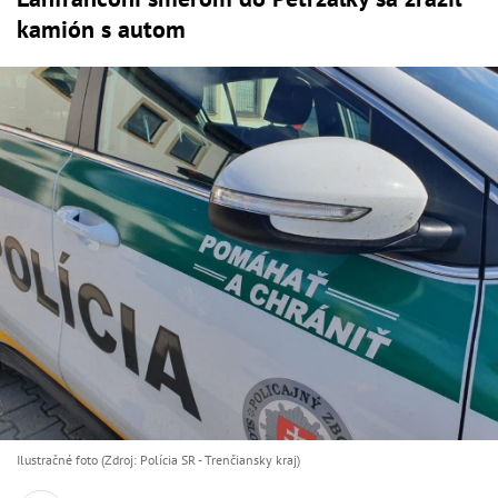
kamión s autom
Ilustračné foto (Zdroj: Polícia SR - Trenčiansky kraj)