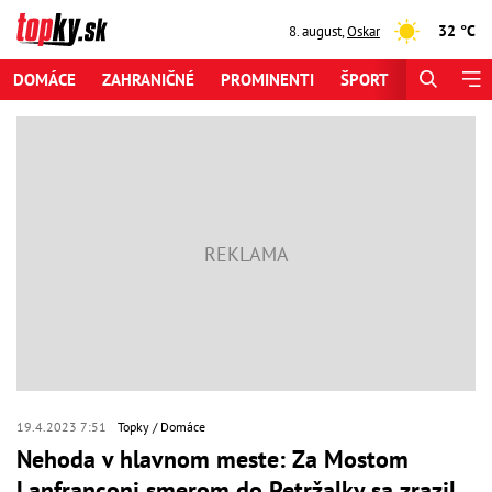
32 °C
8. august
,
Oskar
DOMÁCE
ZAHRANIČNÉ
PROMINENTI
ŠPORT
ZAUJÍMAV
19.4.2023 7:51
Topky
Domáce
Nehoda v hlavnom meste: Za Mostom
Lanfranconi smerom do Petržalky sa zrazil