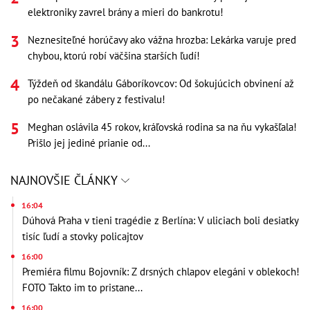
elektroniky zavrel brány a mieri do bankrotu!
Neznesiteľné horúčavy ako vážna hrozba: Lekárka varuje pred
chybou, ktorú robí väčšina starších ľudí!
Týždeň od škandálu Gáboríkovcov: Od šokujúcich obvinení až
po nečakané zábery z festivalu!
Meghan oslávila 45 rokov, kráľovská rodina sa na ňu vykašľala!
Prišlo jej jediné prianie od...
NAJNOVŠIE ČLÁNKY
16:04
Dúhová Praha v tieni tragédie z Berlína: V uliciach boli desiatky
tisíc ľudí a stovky policajtov
16:00
Premiéra filmu Bojovník: Z drsných chlapov elegáni v oblekoch!
FOTO Takto im to pristane...
16:00