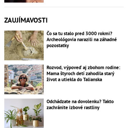
ZAUJÍMAVOSTI
Čo sa tu stalo pred 3000 rokmi?
Archeológovia narazili na záhadné
pozostatky
Rozvod, výpoveď aj zbohom rodine:
Mama štyroch detí zahodila starý
život a utiekla do Talianska
Odchádzate na dovolenku? Takto
zachránite izbové rastliny