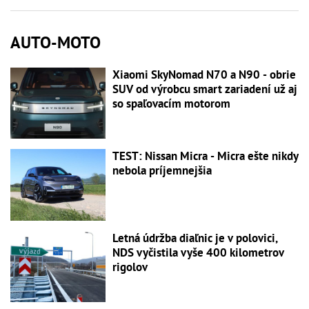
AUTO-MOTO
Xiaomi SkyNomad N70 a N90 - obrie
SUV od výrobcu smart zariadení už aj
so spaľovacím motorom
TEST: Nissan Micra - Micra ešte nikdy
nebola príjemnejšia
Letná údržba diaľnic je v polovici,
NDS vyčistila vyše 400 kilometrov
rigolov