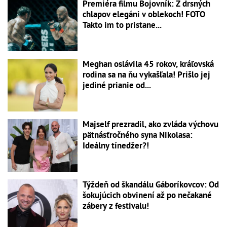
Premiéra filmu Bojovník: Z drsných
chlapov elegáni v oblekoch! FOTO
Takto im to pristane...
Meghan oslávila 45 rokov, kráľovská
rodina sa na ňu vykašľala! Prišlo jej
jediné prianie od...
Majself prezradil, ako zvláda výchovu
pätnásťročného syna Nikolasa:
Ideálny tínedžer?!
Týždeň od škandálu Gáboríkovcov: Od
šokujúcich obvinení až po nečakané
zábery z festivalu!