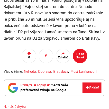
Zruba desať až 15 minút si vodiči postoja aj v kolóne na
Bajkalskej i Vajnorskej smerom do centra. Nehodu
dokumentujú v Rusovciach smerom do centra, zadržanie
je približne 20 minút. Zelená vlna upozorňuje aj na
pokazené auto odstavené v ľavom pruhu v kolóne na
diaľnici D2 pri výjazde Lamač smerom na Tunel Sitina i v
ľavom pruhu na D2 za Stupavou smerom do Bratislavy.
Tip na
0
Zdieľať
článok
Viac o téme:
Nehoda
,
Doprava
,
Bratislava
,
Most Lanfranconi
Pridajte si Topky.sk
medzi Vaše
Pridať
preferované zdroje na Google
Nahlásiť chybu