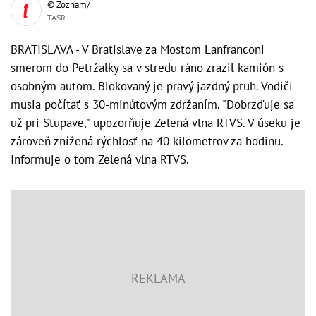
© Zoznam/
TASR
BRATISLAVA - V Bratislave za Mostom Lanfranconi
smerom do Petržalky sa v stredu ráno zrazil kamión s
osobným autom. Blokovaný je pravý jazdný pruh. Vodiči
musia počítať s 30-minútovým zdržaním. "Dobrzďuje sa
už pri Stupave," upozorňuje Zelená vlna RTVS. V úseku je
zároveň znížená rýchlosť na 40 kilometrov za hodinu.
Informuje o tom Zelená vlna RTVS.