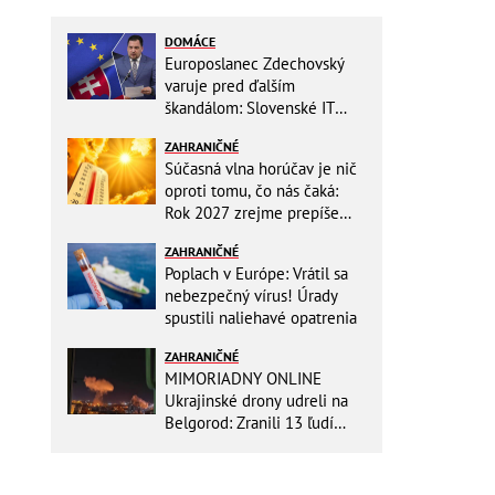
DOMÁCE
Europoslanec Zdechovský
varuje pred ďalším
škandálom: Slovenské IT
projekty preveruje Brusel, v
ZAHRANIČNÉ
hre sú milióny!
Súčasná vlna horúčav je nič
oproti tomu, čo nás čaká:
Rok 2027 zrejme prepíše
teplotné rekordy
ZAHRANIČNÉ
Poplach v Európe: Vrátil sa
nebezpečný vírus! Úrady
spustili naliehavé opatrenia
ZAHRANIČNÉ
MIMORIADNY ONLINE
Ukrajinské drony udreli na
Belgorod: Zranili 13 ľudí
vrátane dvoch detí, útoky
pokračujú