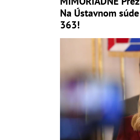
MIMORIADNE Prezid
Na Ústavnom súde 
363!