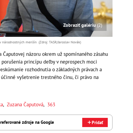
Zobraziť galériu
(2)
ov národnostných menšín (Zdroj: TASR/Jaroslav Novák)
ľa Čaputovej názoru okrem už spomínaného zásahu
a porušenia princípu deľby v neprospech moci
reskúmanie rozhodnutia o základných právach a
 účinné vyšetrenie trestného činu, či právo na
ka
,
Zuzana Čaputová
,
363
referované zdroje na Google
Pridať