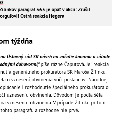
IEŽ
linkov paragraf 363 je opäť v akcii: Zrušil
orguľovi! Ostrá reakcia Hegera
kom týždňa
a Ústavný súd SR návrh na začatie konania o súlade
rodnými dohovormi,"
píše rázne Čaputová. Jej reakcia
utia generálneho prokurátora SR Maroša Žilinku,
teľa o vznesení obvinenia voči poslancovi Národnej
dplácanie i rozhodnutie špeciálneho prokurátora o
oči uzneseniu obvinenia. Dôvodom je podľa šéfa
na vznesenie obvinenia. V prípade Žilinku pritom
 tohto paragrafu a rozhodne nie prvé.