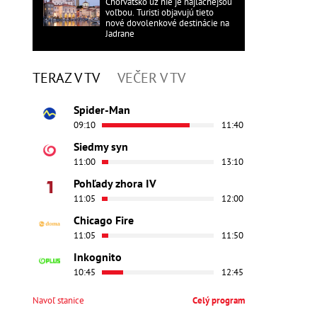
Chorvátsko už nie je najlacnejšou
voľbou. Turisti objavujú tieto
nové dovolenkové destinácie na
Jadrane
TERAZ V TV
VEČER V TV
Spider-Man
09:10
11:40
Siedmy syn
11:00
13:10
Pohľady zhora IV
11:05
12:00
Chicago Fire
11:05
11:50
Inkognito
10:45
12:45
Navoľ stanice
Celý program