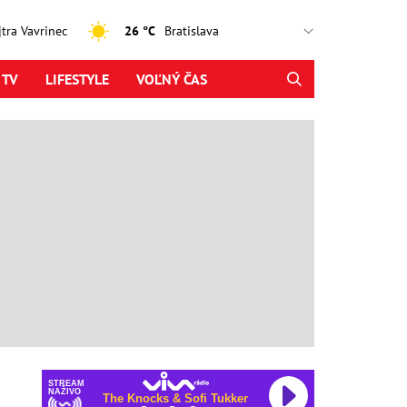
ajtra Vavrinec
26 °C
 TV
LIFESTYLE
VOĽNÝ ČAS
STREAM
NAŽIVO
The Knocks & Sofi Tukker