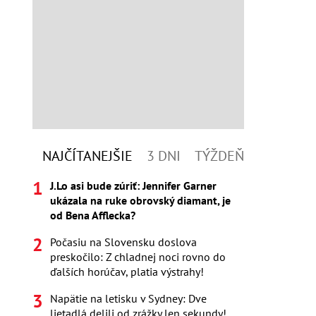
NAJČÍTANEJŠIE
3 DNI
TÝŽDEŇ
J.Lo asi bude zúriť: Jennifer Garner
ukázala na ruke obrovský diamant, je
od Bena Afflecka?
Počasiu na Slovensku doslova
preskočilo: Z chladnej noci rovno do
ďalších horúčav, platia výstrahy!
Napätie na letisku v Sydney: Dve
lietadlá delili od zrážky len sekundy!