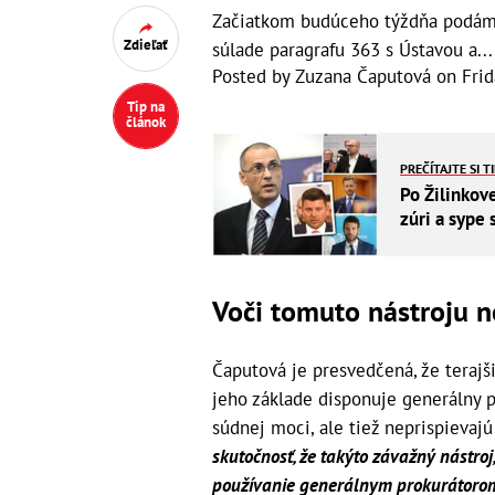
Začiatkom budúceho týždňa podám 
Zdieľať
súlade paragrafu 363 s Ústavou a...
Posted by
Zuzana Čaputová
on
Frid
Tip na
článok
PREČÍTAJTE SI T
Po Žilinkove
zúri a sype 
Voči tomuto nástroju n
Čaputová je presvedčená, že terajš
jeho základe disponuje generálny p
súdnej moci, ale tiež neprispievajú
skutočnosť, že takýto závažný nástroj
používanie generálnym prokurátorom 