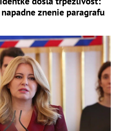
entke došla trpezlivosť:
napadne znenie paragrafu