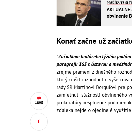
PREČÍTAJTE SI T
AKTUÁLNE Ži
obvinenie B
Konať začne už začiat
"Začiatkom budúceho týždňa podám n
paragrafu 363 s Ústavou a medziná
zrejme pramení z dnešného rozhodn
ktorý zrušil rozhodnutie vyšetrova
rady SR Martinovi Borguľovi pre po
zamietnutí sťažnosti obvineného v
prokuratúry nesplnenie podmienok 
1895
zďaleka nejde o ojedinelé využitie