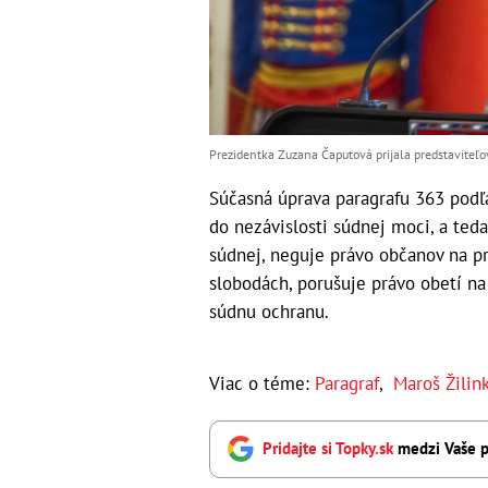
Prezidentka Zuzana Čaputová prijala predstaviteľ
Súčasná úprava paragrafu 363 pod
do nezávislosti súdnej moci, a ted
súdnej, neguje právo občanov na p
slobodách, porušuje právo obetí na
súdnu ochranu.
Viac o téme:
Paragraf
,
Maroš Žilin
Pridajte si Topky.sk
medzi Vaše p