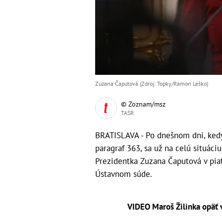
Zuzana Čaputová (Zdroj: Topky/Ramon Leško)
© Zoznam/msz
TASR
BRATISLAVA - Po dnešnom dni, kedy
paragraf 363, sa už na celú situáci
Prezidentka Zuzana Čaputová v pia
Ústavnom súde.
VIDEO Maroš Žilinka opäť v