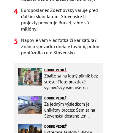
Europoslanec Zdechovský varuje pred
ďalším škandálom: Slovenské IT
projekty preveruje Brusel, v hre sú
milióny!
Napovie vám viac fotka či karikatúra?
Známa speváčka drela v továrni, potom
pobláznila celé Slovensko
DOBRE VEDIEŤ
Zbaľte sa na letný piknik bez
stresu: Tieto praktické
vychytávky vám ušetria
miesto v batohu!
DOBRE VEDIEŤ
Za jedným výsledkom je
unikátny proces: Sem sa na
Slovensku dostane len
málokto
DOBRE VEDIEŤ
Extrémne teploty? Byty v