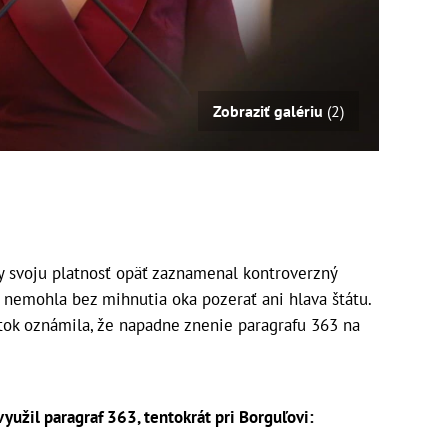
Zobraziť galériu
(2)
 svoju platnosť opäť zaznamenal kontroverzný
u nemohla bez mihnutia oka pozerať ani hlava štátu.
tok oznámila, že napadne znenie paragrafu 363 na
yužil paragraf 363, tentokrát pri Borguľovi: