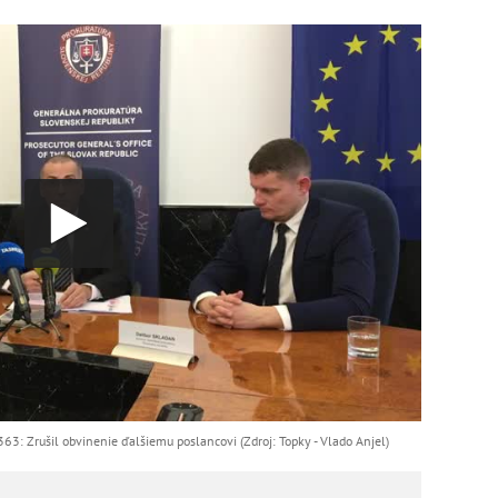
363: Zrušil obvinenie ďalšiemu poslancovi (Zdroj: Topky - Vlado Anjel)