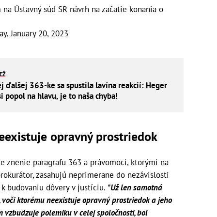
na Ústavný súd SR návrh na začatie konania o
ay, January 20, 2023
IEŽ
j ďalšej 363-ke sa spustila lavína reakcií: Heger
si popol na hlavu, je to naša chyba!
eexistuje opravný prostriedok
ie znenie paragrafu 363 a právomoci, ktorými na
rokurátor, zasahujú neprimerane do nezávislosti
 k budovaniu dôvery v justíciu.
"Už len samotná
, voči ktorému neexistuje opravný prostriedok a jeho
vzbudzuje polemiku v celej spoločnosti, bol