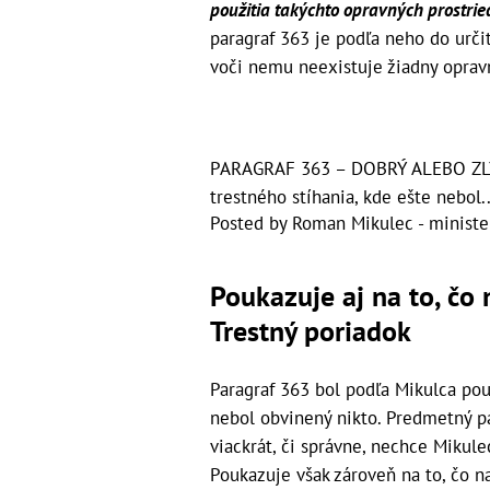
použitia takýchto opravných prostrie
paragraf 363 je podľa neho do urči
voči nemu neexistuje žiadny opravn
PARAGRAF 363 – DOBRÝ ALEBO ZLÝ P
trestného stíhania, kde ešte nebol..
Posted by
Roman Mikulec - ministe
Poukazuje aj na to, čo
Trestný poriadok
Paragraf 363 bol podľa Mikulca použ
nebol obvinený nikto. Predmetný pa
viackrát, či správne, nechce Mikul
Poukazuje však zároveň na to, čo n