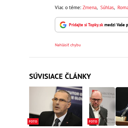
Viac o téme:
Zmena
,
Súhlas
,
Roma
Pridajte si Topky.sk
medzi Vaše p
Nahlásiť chybu
SÚVISIACE ČLÁNKY
FOTO
FOTO