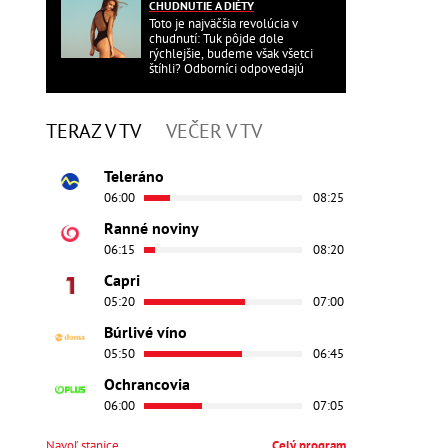
CHUDNUTIE A DIÉTY
Toto je najväčšia revolúcia v
chudnutí: Tuk pôjde dole
rýchlejšie, budeme však všetci
štíhli? Odborníci odpovedajú
TERAZ V TV
VEČER V TV
Teleráno
06:00
08:25
Ranné noviny
06:15
08:20
Capri
05:20
07:00
Búrlivé víno
05:50
06:45
Ochrancovia
06:00
07:05
Navoľ stanice
Celý program