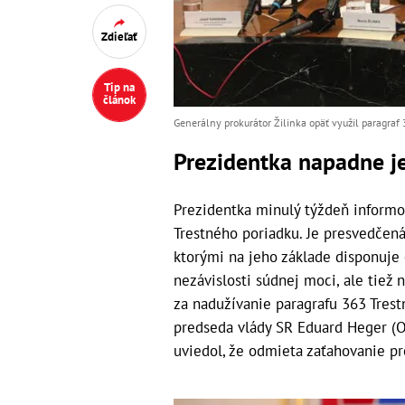
Zdieľať
Tip na
článok
Generálny prokurátor Žilinka opäť využil paragraf 
Prezidentka napadne j
Prezidentka minulý týždeň informo
Trestného poriadku. Je presvedčená
ktorými na jeho základe disponuje
nezávislosti súdnej moci, ale tiež n
za nadužívanie paragrafu 363 Tres
predseda vlády SR Eduard Heger (O
uviedol, že odmieta zaťahovanie pr