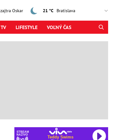
, zajtra Oskar
21 °C
 TV
LIFESTYLE
VOĽNÝ ČAS
STREAM
NAŽIVO
Teddy Swims