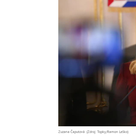
Zuzana Čaputová (Zdroj: Topky/Ramon Leško)