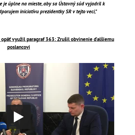
že je úplne na mieste, aby sa Ústavný súd vyjadril k
dporujem iniciatívu prezidentky SR v tejto veci,"
 opäť využil paragraf 363: Zrušil obvinenie ďalšiemu
poslancovi