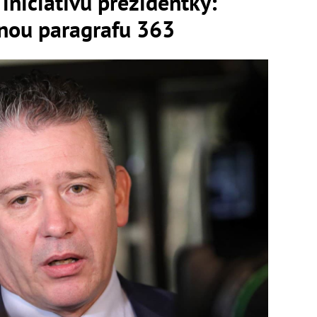
iniciatívu prezidentky:
enou paragrafu 363