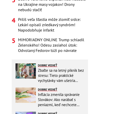
na Ukrajine masy vojakov! Drony
nebudú stačiť
Príliš veľa šťastia môže zlomiť srdce:
Lekári opísali zriedkavý syndróm!
Napodobňuje infarkt
MIMORIADNY ONLINE Trump schladil
Zelenského! Odesu zasiahol útok:
Odvolaný Fedorov túži po návrate
DOBRE VEDIEŤ
Zbaľte sa na letný piknik bez
stresu: Tieto praktické
vychytávky vám ušetria
miesto v batohu!
DOBRE VEDIEŤ
Inflácia zmenila správanie
Slovákov: Ako narábať s
peniazmi, keď nechcete
zbytočne riskovať?
DOBRE VEDIEŤ