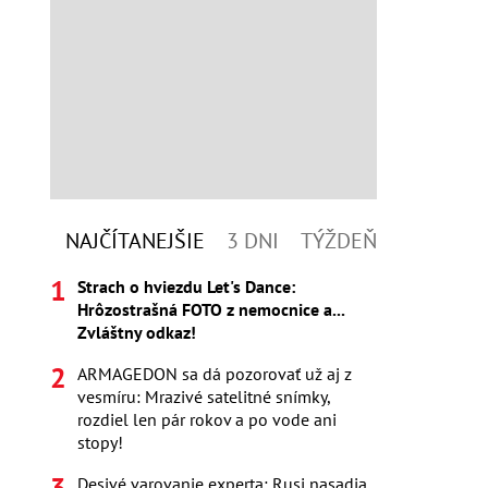
NAJČÍTANEJŠIE
3 DNI
TÝŽDEŇ
Strach o hviezdu Let's Dance:
Hrôzostrašná FOTO z nemocnice a...
Zvláštny odkaz!
ARMAGEDON sa dá pozorovať už aj z
vesmíru: Mrazivé satelitné snímky,
rozdiel len pár rokov a po vode ani
stopy!
Desivé varovanie experta: Rusi nasadia