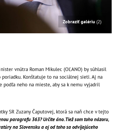
Zobraziť galériu
(2)
nister vnútra Roman Mikulec (OĽANO) by súhlasil
oriadku. Konštatuje to na sociálnej sieti. Aj na
je podľa neho na mieste, aby sa k nemu vyjadril
ntky SR Zuzany Čaputovej, ktorá sa naň chce v tejto
nou paragrafu 363? Určite áno. Tiež som toho názoru,
atúry na Slovensku a aj od toho sa odvíjajúceho