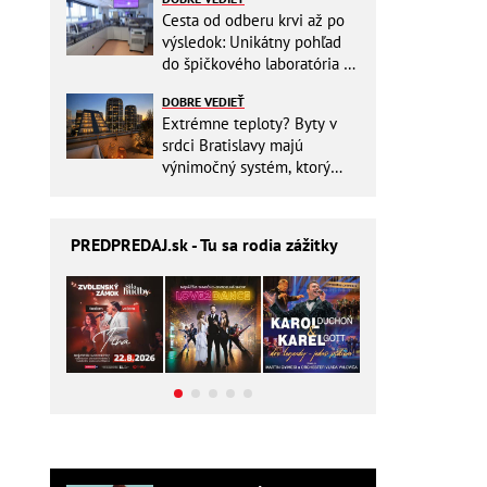
Cesta od odberu krvi až po
výsledok: Unikátny pohľad
do špičkového laboratória na
Slovensku
DOBRE VEDIEŤ
Extrémne teploty? Byty v
srdci Bratislavy majú
výnimočný systém, ktorý
ešte aj šetrí náklady
PREDPREDAJ
.sk - Tu sa rodia zážitky