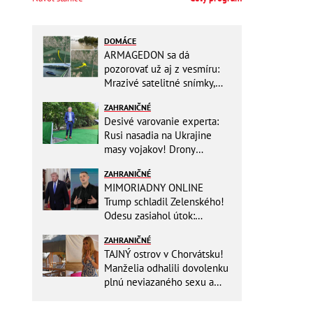
DOMÁCE
ARMAGEDON sa dá
pozorovať už aj z vesmíru:
Mrazivé satelitné snímky,
rozdiel len pár rokov a po
ZAHRANIČNÉ
vode ani stopy!
Desivé varovanie experta:
Rusi nasadia na Ukrajine
masy vojakov! Drony
nebudú stačiť
ZAHRANIČNÉ
MIMORIADNY ONLINE
Trump schladil Zelenského!
Odesu zasiahol útok:
Odvolaný Fedorov túži po
ZAHRANIČNÉ
návrate
TAJNÝ ostrov v Chorvátsku!
Manželia odhalili dovolenku
plnú neviazaného sexu a
pikatné detaily