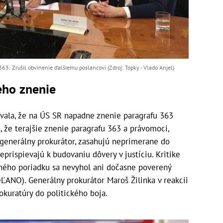
363: Zrušil obvinenie ďalšiemu poslancovi (Zdroj: Topky - Vlado Anjel)
eho znenie
vala, že na ÚS SR napadne znenie paragrafu 363
, že terajšie znenie paragrafu 363 a právomoci,
 generálny prokurátor, zasahujú neprimerane do
eprispievajú k budovaniu dôvery v justíciu. Kritike
tného poriadku sa nevyhol ani dočasne poverený
ĽANO). Generálny prokurátor Maroš Žilinka v reakcii
okuratúry do politického boja.