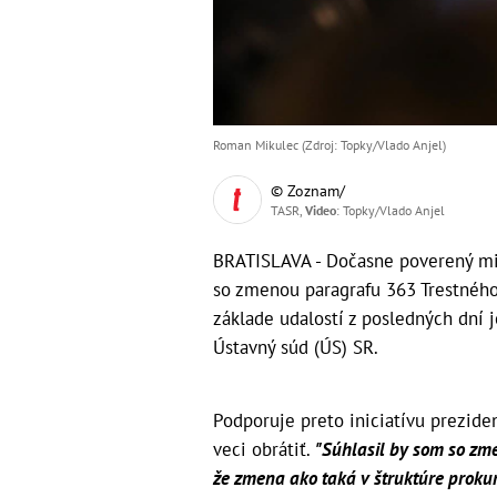
Roman Mikulec (Zdroj: Topky/Vlado Anjel)
© Zoznam/
TASR,
Video
: Topky/Vlado Anjel
BRATISLAVA - Dočasne poverený mi
so zmenou paragrafu 363 Trestného p
základe udalostí z posledných dní 
Ústavný súd (ÚS) SR.
Podporuje preto iniciatívu prezide
veci obrátiť.
"Súhlasil by som so zme
že zmena ako taká v štruktúre prokur