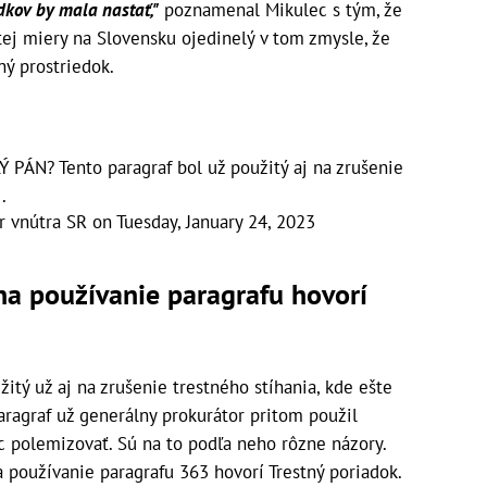
dkov by mala nastať,"
poznamenal Mikulec s tým, že
tej miery na Slovensku ojedinelý v tom zmysle, že
ý prostriedok.
ÁN? Tento paragraf bol už použitý aj na zrušenie
.
r vnútra SR
on
Tuesday, January 24, 2023
 na používanie paragrafu hovorí
itý už aj na zrušenie trestného stíhania, kde ešte
ragraf už generálny prokurátor pritom použil
ec polemizovať. Sú na to podľa neho rôzne názory.
a používanie paragrafu 363 hovorí Trestný poriadok.