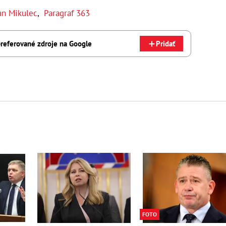
n Mikulec
,
Paragraf 363
referované zdroje na Google
Pridať
FOTO