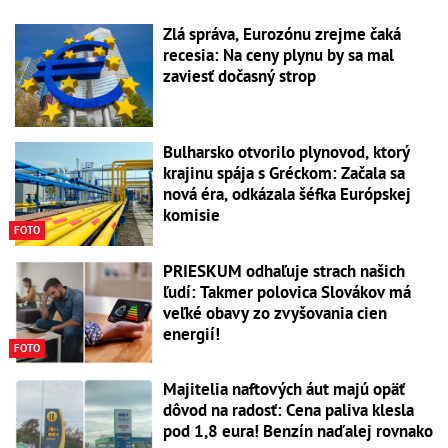
Zlá správa, Eurozónu zrejme čaká
recesia: Na ceny plynu by sa mal
zaviesť dočasný strop
Bulharsko otvorilo plynovod, ktorý
krajinu spája s Gréckom: Začala sa
nová éra, odkázala šéfka Európskej
komisie
FOTO
PRIESKUM odhaľuje strach našich
ľudí: Takmer polovica Slovákov má
veľké obavy zo zvyšovania cien
energií!
FOTO
Majitelia naftových áut majú opäť
dôvod na radosť: Cena paliva klesla
pod 1,8 eura! Benzín naďalej rovnako