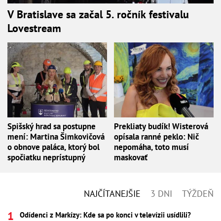
V Bratislave sa začal 5. ročník festivalu
Lovestream
Spišský hrad sa postupne
Prekliaty budík! Wisterová
mení: Martina Šimkovičová
opísala ranné peklo: Nič
o obnove paláca, ktorý bol
nepomáha, toto musí
spočiatku neprístupný
maskovať
NAJČÍTANEJŠIE
3 DNI
TÝŽDEŇ
Odídenci z Markízy: Kde sa po konci v televízii usídlili?