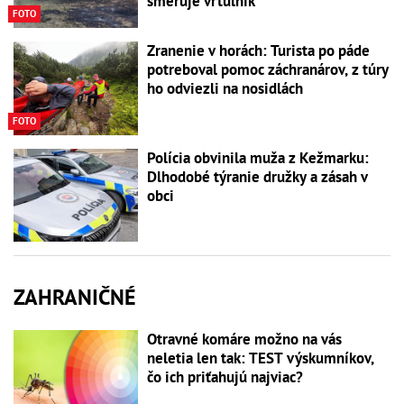
smeruje vrtuľník
FOTO
Zranenie v horách: Turista po páde
potreboval pomoc záchranárov, z túry
ho odviezli na nosidlách
FOTO
Polícia obvinila muža z Kežmarku:
Dlhodobé týranie družky a zásah v
obci
ZAHRANIČNÉ
Otravné komáre možno na vás
neletia len tak: TEST výskumníkov,
čo ich priťahujú najviac?