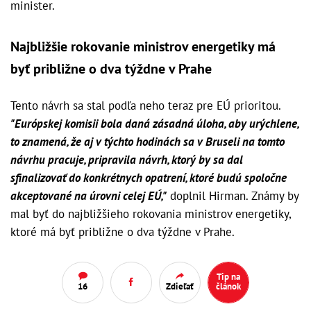
minister.
Najbližšie rokovanie ministrov energetiky má
byť približne o dva týždne v Prahe
Tento návrh sa stal podľa neho teraz pre EÚ prioritou.
"Európskej komisii bola daná zásadná úloha, aby urýchlene,
to znamená, že aj v týchto hodinách sa v Bruseli na tomto
návrhu pracuje, pripravila návrh, ktorý by sa dal
sfinalizovať do konkrétnych opatrení, ktoré budú spoločne
akceptované na úrovni celej EÚ,"
doplnil Hirman. Známy by
mal byť do najbližšieho rokovania ministrov energetiky,
ktoré má byť približne o dva týždne v Prahe.
Tip na
16
Zdieľať
článok