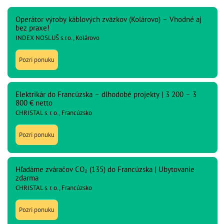
Operátor výroby káblových zväzkov (Kolárovo) – Vhodné aj
bez praxe!
INDEX NOSLUŠ s.r.o., Kolárovo
Pozri ponuku
Elektrikár do Francúzska – dlhodobé projekty | 3 200 – 3
800 € netto
CHRISTAL s. r. o., Francúzsko
Pozri ponuku
Hľadáme zváračov CO₂ (135) do Francúzska | Ubytovanie
zdarma
CHRISTAL s. r. o., Francúzsko
Pozri ponuku