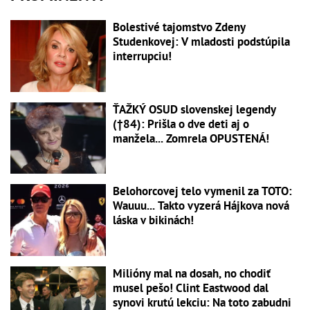
Bolestivé tajomstvo Zdeny
Studenkovej: V mladosti podstúpila
interrupciu!
ŤAŽKÝ OSUD slovenskej legendy
(†84): Prišla o dve deti aj o
manžela... Zomrela OPUSTENÁ!
Belohorcovej telo vymenil za TOTO:
Wauuu... Takto vyzerá Hájkova nová
láska v bikinách!
Milióny mal na dosah, no chodiť
musel pešo! Clint Eastwood dal
synovi krutú lekciu: Na toto zabudni