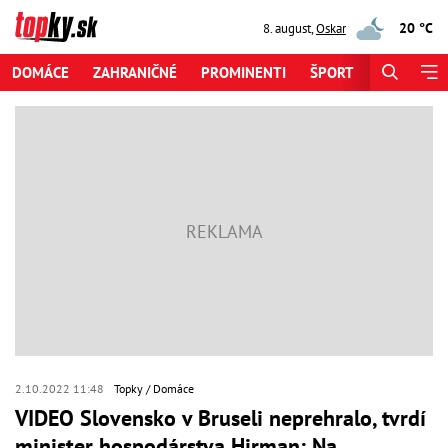
20 °C
8. august
,
Oskar
DOMÁCE
ZAHRANIČNÉ
PROMINENTI
ŠPORT
ZAUJÍMAV
2.10.2022 11:48
Topky
Domáce
VIDEO Slovensko v Bruseli neprehralo, tvrdí
minister hospodárstva Hirman: Na