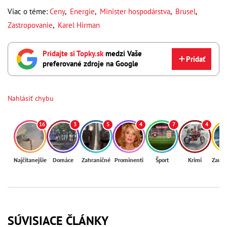
Viac o téme:
Ceny
,
Energie
,
Minister hospodárstva
,
Brusel
,
Zastropovanie
,
Karel Hirman
Pridajte si Topky.sk
medzi Vaše
Pridať
preferované zdroje na Google
Nahlásiť chybu
16
3
5
4
7
4
Najčítanejšie
Domáce
Zahraničné
Prominenti
Šport
Krimi
Zaují
SÚVISIACE ČLÁNKY