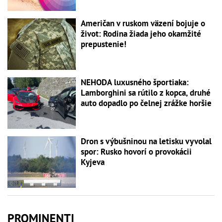
Američan v ruskom väzení bojuje o
život: Rodina žiada jeho okamžité
prepustenie!
NEHODA luxusného športiaka:
Lamborghini sa rútilo z kopca, druhé
auto dopadlo po čelnej zrážke horšie
Dron s výbušninou na letisku vyvolal
spor: Rusko hovorí o provokácii
Kyjeva
PROMINENTI