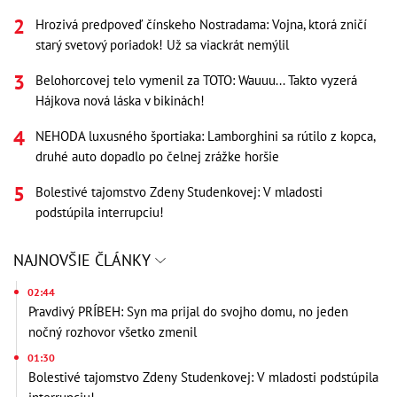
Hrozivá predpoveď čínskeho Nostradama: Vojna, ktorá zničí
starý svetový poriadok! Už sa viackrát nemýlil
Belohorcovej telo vymenil za TOTO: Wauuu... Takto vyzerá
Hájkova nová láska v bikinách!
NEHODA luxusného športiaka: Lamborghini sa rútilo z kopca,
druhé auto dopadlo po čelnej zrážke horšie
Bolestivé tajomstvo Zdeny Studenkovej: V mladosti
podstúpila interrupciu!
NAJNOVŠIE ČLÁNKY
02:44
Pravdivý PRÍBEH: Syn ma prijal do svojho domu, no jeden
nočný rozhovor všetko zmenil
01:30
Bolestivé tajomstvo Zdeny Studenkovej: V mladosti podstúpila