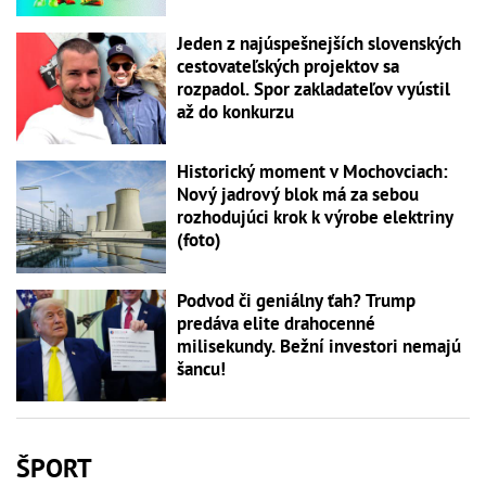
Jeden z najúspešnejších slovenských
cestovateľských projektov sa
rozpadol. Spor zakladateľov vyústil
až do konkurzu
Historický moment v Mochovciach:
Nový jadrový blok má za sebou
rozhodujúci krok k výrobe elektriny
(foto)
Podvod či geniálny ťah? Trump
predáva elite drahocenné
milisekundy. Bežní investori nemajú
šancu!
ŠPORT