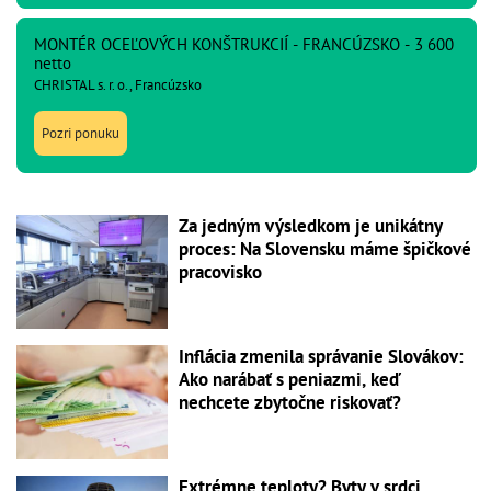
MONTÉR OCEĽOVÝCH KONŠTRUKCIÍ - FRANCÚZSKO - 3 600
netto
CHRISTAL s. r. o., Francúzsko
Pozri ponuku
Za jedným výsledkom je unikátny
proces: Na Slovensku máme špičkové
pracovisko
Inflácia zmenila správanie Slovákov:
Ako narábať s peniazmi, keď
nechcete zbytočne riskovať?
Extrémne teploty? Byty v srdci