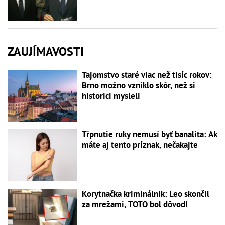
ZAUJÍMAVOSTI
Tajomstvo staré viac než tisíc rokov:
Brno možno vzniklo skôr, než si
historici mysleli
Tŕpnutie ruky nemusí byť banalita: Ak
máte aj tento príznak, nečakajte
Korytnačka kriminálnik: Leo skončil
za mrežami, TOTO bol dôvod!