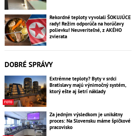
Rekordné teploty vyvolali ŠOKUJÚCE
rady! Režim odporúča na horúčavy
polievku! Neuveriteľné, z AKÉHO
zvierata
DOBRÉ SPRÁVY
Extrémne teploty? Byty v srdci
Bratislavy majú výnimočný systém,
ktorý ešte aj šetrí náklady
FOTO
Za jedným výsledkom je unikátny
proces: Na Slovensku máme špičkové
pracovisko