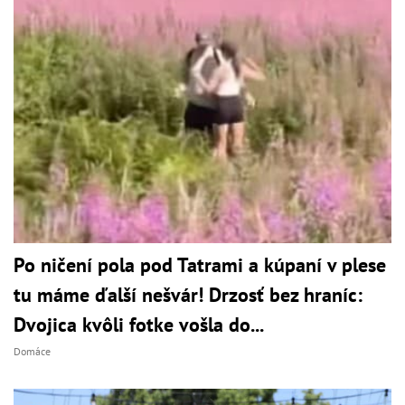
Po ničení pola pod Tatrami a kúpaní v plese
tu máme ďalší nešvár! Drzosť bez hraníc:
Dvojica kvôli fotke vošla do...
Domáce