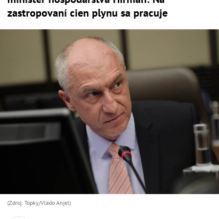
zastropovaní cien plynu sa pracuje
(Zdroj: Topky/Vlado Anjel)