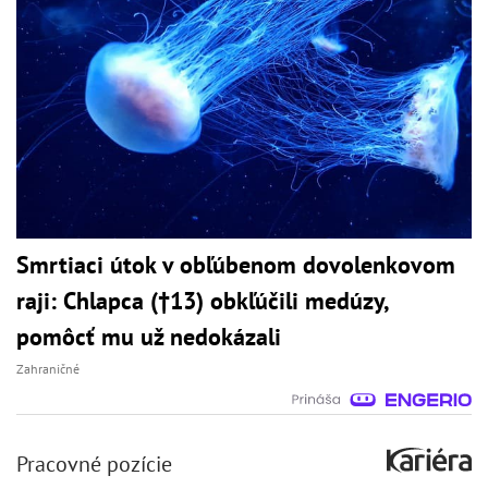
Smrtiaci útok v obľúbenom dovolenkovom
raji: Chlapca (†13) obkľúčili medúzy,
pomôcť mu už nedokázali
Zahraničné
Pracovné pozície