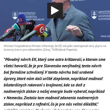
Minister hospodárstva Hirman informuje, že EÚ má plán zastropovať ceny plynu na
únosnej úrovni pre odberateľov (Zdroj: TASR/Jakub Popelka)
"Pôvodný návrh EK, ktorý sme ostro kritizovali, o ktorom sme
všetci hovorili, že je pre Slovensko nevýhodný, tento návrh
bol formálne schválený. V tomto návrhu boli urobené
úpravy, ktoré nám dali určité zlepšenie, napríklad možnosť
bilaterálnych rokovaní s krajinami, kde sa daň z
nadmerných ziskov z našej energie bude vyberať, napríklad
v Nemecku. Zostala tam možnosť zdanenia nadmerných
ziskov, napríklad z rafinérií, čo je pre nás veľmi dôležité,"