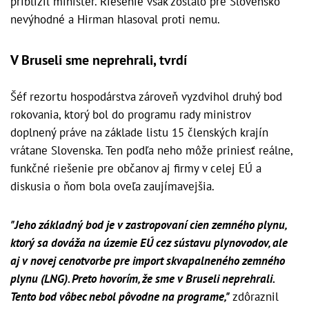
priblížil minister. Riešenie však zostalo pre Slovensko
nevýhodné a Hirman hlasoval proti nemu.
V Bruseli sme neprehrali, tvrdí
Šéf rezortu hospodárstva zároveň vyzdvihol druhý bod
rokovania, ktorý bol do programu rady ministrov
doplnený práve na základe listu 15 členských krajín
vrátane Slovenska. Ten podľa neho môže priniesť reálne,
funkčné riešenie pre občanov aj firmy v celej EÚ a
diskusia o ňom bola oveľa zaujímavejšia.
"Jeho základný bod je v zastropovaní cien zemného plynu,
ktorý sa dováža na územie EÚ cez sústavu plynovodov, ale
aj v novej cenotvorbe pre import skvapalneného zemného
plynu (LNG). Preto hovorím, že sme v Bruseli neprehrali.
Tento bod vôbec nebol pôvodne na programe,"
zdôraznil