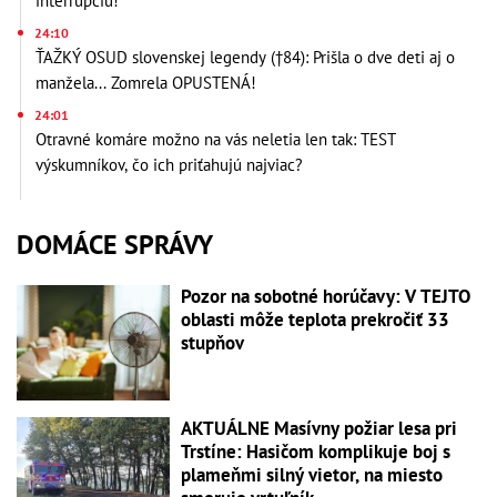
interrupciu!
24:10
ŤAŽKÝ OSUD slovenskej legendy (†84): Prišla o dve deti aj o
manžela... Zomrela OPUSTENÁ!
24:01
Otravné komáre možno na vás neletia len tak: TEST
výskumníkov, čo ich priťahujú najviac?
DOMÁCE SPRÁVY
Pozor na sobotné horúčavy: V TEJTO
oblasti môže teplota prekročiť 33
stupňov
AKTUÁLNE Masívny požiar lesa pri
Trstíne: Hasičom komplikuje boj s
plameňmi silný vietor, na miesto