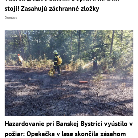
stojí! Zasahujú záchranné zložky
Domáce
Hazardovanie pri Banskej Bystrici vyústilo v
požiar: Opekačka v lese skončila zásahom