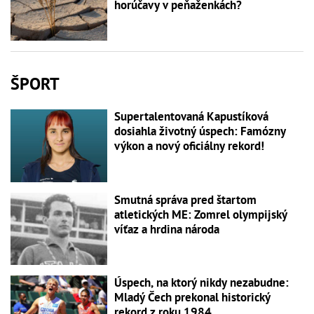
horúčavy v peňaženkách?
ŠPORT
Supertalentovaná Kapustíková
dosiahla životný úspech: Famózny
výkon a nový oficiálny rekord!
Smutná správa pred štartom
atletických ME: Zomrel olympijský
víťaz a hrdina národa
Úspech, na ktorý nikdy nezabudne:
Mladý Čech prekonal historický
rekord z roku 1984