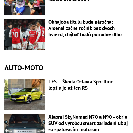
Obhajoba titulu bude náročná:
Arsenal začne ročník bez dvoch
hviezd, chýbať budú poriadne dlho
AUTO-MOTO
TEST: Škoda Octavia Sportline -
lepšia je už len RS
Xiaomi SkyNomad N70 a N90 - obrie
SUV od výrobcu smart zariadení už aj
so spaľovacím motorom