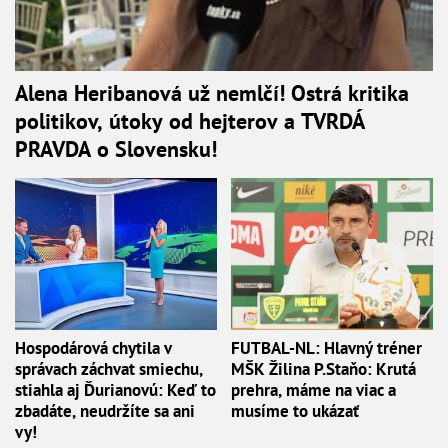
Alena Heribanová už nemlčí! Ostrá kritika
politikov, útoky od hejterov a TVRDÁ
PRAVDA o Slovensku!
Hospodárová chytila v
FUTBAL-NL: Hlavný tréner
správach záchvat smiechu,
MŠK Žilina P.Staňo: Krutá
stiahla aj Ďurianovú: Keď to
prehra, máme na viac a
zbadáte, neudržíte sa ani
musíme to ukázať
vy!