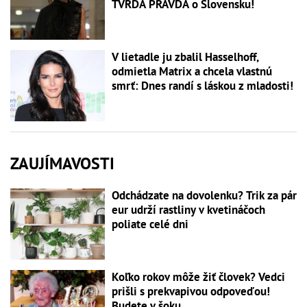
TVRDÁ PRAVDA o Slovensku!
V lietadle ju zbalil Hasselhoff,
odmietla Matrix a chcela vlastnú
smrť: Dnes randí s láskou z mladosti!
ZAUJÍMAVOSTI
Odchádzate na dovolenku? Trik za pár
eur udrží rastliny v kvetináčoch
poliate celé dni
Koľko rokov môže žiť človek? Vedci
prišli s prekvapivou odpoveďou!
Budete v šoku