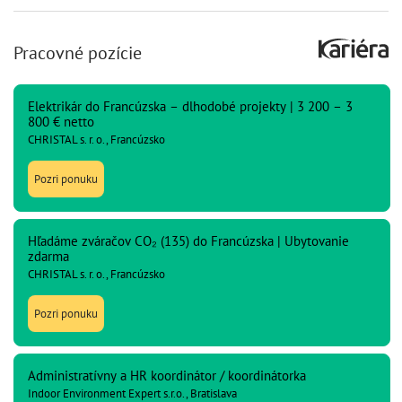
Pracovné pozície
Elektrikár do Francúzska – dlhodobé projekty | 3 200 – 3
800 € netto
CHRISTAL s. r. o., Francúzsko
Pozri ponuku
Hľadáme zváračov CO₂ (135) do Francúzska | Ubytovanie
zdarma
CHRISTAL s. r. o., Francúzsko
Pozri ponuku
Administratívny a HR koordinátor / koordinátorka
Indoor Environment Expert s.r.o., Bratislava