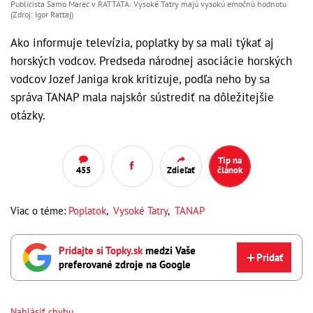
Publicista Samo Marec v RATTATA: Vysoké Tatry majú vysokú emočnú hodnotu
(Zdroj: Igor Rattaj)
Ako informuje televízia, poplatky by sa mali týkať aj
horských vodcov. Predseda národnej asociácie horských
vodcov Jozef Janiga krok kritizuje, podľa neho by sa
správa TANAP mala najskôr sústrediť na dôležitejšie
otázky.
Tip na
455
Zdieľať
článok
Viac o téme:
Poplatok
,
Vysoké Tatry
,
TANAP
Pridajte si Topky.sk
medzi Vaše
Pridať
preferované zdroje na Google
Nahlásiť chybu