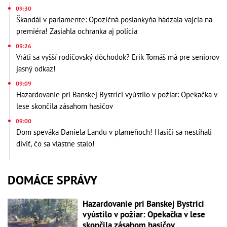
09:30
Škandál v parlamente: Opozičná poslankyňa hádzala vajcia na
premiéra! Zasiahla ochranka aj polícia
09:26
Vráti sa vyšší rodičovský dôchodok? Erik Tomáš má pre seniorov
jasný odkaz!
09:09
Hazardovanie pri Banskej Bystrici vyústilo v požiar: Opekačka v
lese skončila zásahom hasičov
09:00
Dom speváka Daniela Landu v plameňoch! Hasiči sa nestíhali
diviť, čo sa vlastne stalo!
DOMÁCE SPRÁVY
Hazardovanie pri Banskej Bystrici
vyústilo v požiar: Opekačka v lese
skončila zásahom hasičov