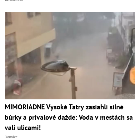
MIMORIADNE Vysoké Tatry zasiahli silné
búrky a prívalové dažde: Voda v mestách sa
valí ulicami!
Domáce