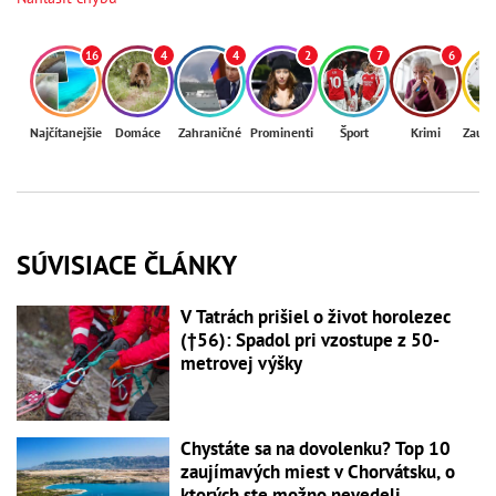
16
4
4
2
7
6
Najčítanejšie
Domáce
Zahraničné
Prominenti
Šport
Krimi
Zaují
SÚVISIACE ČLÁNKY
V Tatrách prišiel o život horolezec
(†56): Spadol pri vzostupe z 50-
metrovej výšky
Chystáte sa na dovolenku? Top 10
zaujímavých miest v Chorvátsku, o
ktorých ste možno nevedeli