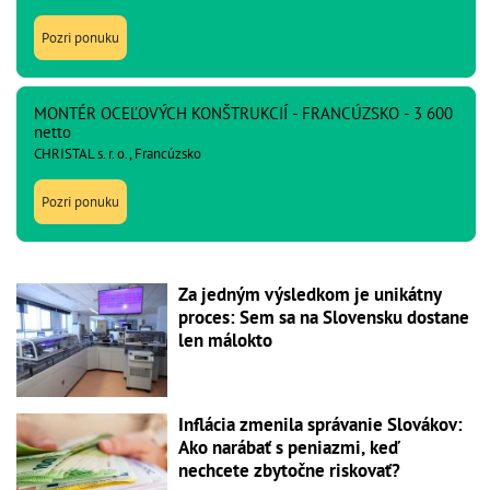
Pozri ponuku
MONTÉR OCEĽOVÝCH KONŠTRUKCIÍ - FRANCÚZSKO - 3 600
netto
CHRISTAL s. r. o., Francúzsko
Pozri ponuku
Za jedným výsledkom je unikátny
proces: Sem sa na Slovensku dostane
len málokto
Inflácia zmenila správanie Slovákov:
Ako narábať s peniazmi, keď
nechcete zbytočne riskovať?