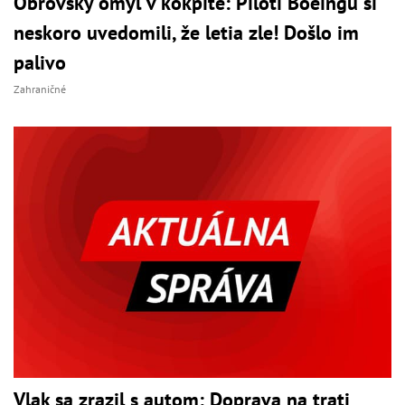
Obrovský omyl v kokpite: Piloti Boeingu si
neskoro uvedomili, že letia zle! Došlo im
palivo
Zahraničné
Vlak sa zrazil s autom: Doprava na trati