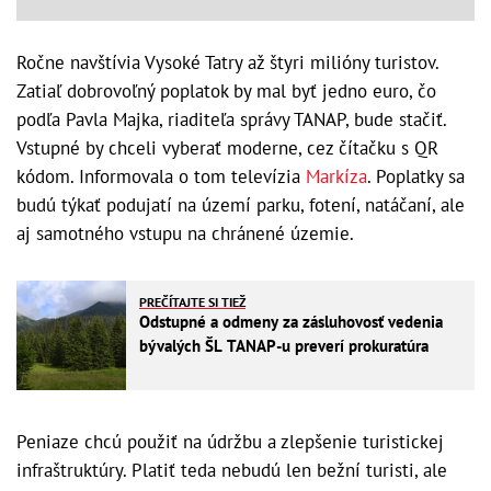
Ročne navštívia Vysoké Tatry až štyri milióny turistov.
Zatiaľ dobrovoľný poplatok by mal byť jedno euro, čo
podľa Pavla Majka, riaditeľa správy TANAP, bude stačiť.
Vstupné by chceli vyberať moderne, cez čítačku s QR
kódom. Informovala o tom televízia
Markíza
. Poplatky sa
budú týkať podujatí na území parku, fotení, natáčaní, ale
aj samotného vstupu na chránené územie.
PREČÍTAJTE SI TIEŽ
Odstupné a odmeny za zásluhovosť vedenia
bývalých ŠL TANAP-u preverí prokuratúra
Peniaze chcú použiť na údržbu a zlepšenie turistickej
infraštruktúry. Platiť teda nebudú len bežní turisti, ale