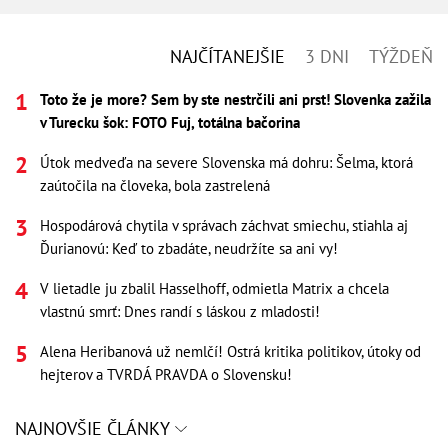
NAJČÍTANEJŠIE
3 DNI
TÝŽDEŇ
Toto že je more? Sem by ste nestrčili ani prst! Slovenka zažila
v Turecku šok: FOTO Fuj, totálna bačorina
Útok medveďa na severe Slovenska má dohru: Šelma, ktorá
zaútočila na človeka, bola zastrelená
Hospodárová chytila v správach záchvat smiechu, stiahla aj
Ďurianovú: Keď to zbadáte, neudržíte sa ani vy!
V lietadle ju zbalil Hasselhoff, odmietla Matrix a chcela
vlastnú smrť: Dnes randí s láskou z mladosti!
Alena Heribanová už nemlčí! Ostrá kritika politikov, útoky od
hejterov a TVRDÁ PRAVDA o Slovensku!
NAJNOVŠIE ČLÁNKY