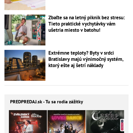
Zbaľte sa na letný piknik bez stresu:
Tieto praktické vychytávky vám
ušetria miesto v batohu!
Extrémne teploty? Byty v srdci
Bratislavy majú výnimočný systém,
ktorý ešte aj šetrí náklady
PREDPREDAJ
.sk - Tu sa rodia zážitky