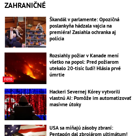
ZAHRANIČNÉ
Škandál v parlamente: Opozičná
poslankyňa hádzala vajcia na
premiéra! Zasiahla ochranka aj
polícia
Rozsiahly požiar v Kanade mení
všetko na popol: Pred požiarom
utekalo 20-tisíc ľudí! Hlásia prvé
úmrtie
FOTO
Hackeri Severnej Kórey vytvorili
vlastnú AI: Pomôže im automatizovať
masívne útoky
USA sa míňajú zásoby zbraní:
Pentagón dal zbrojárom ultimátum!