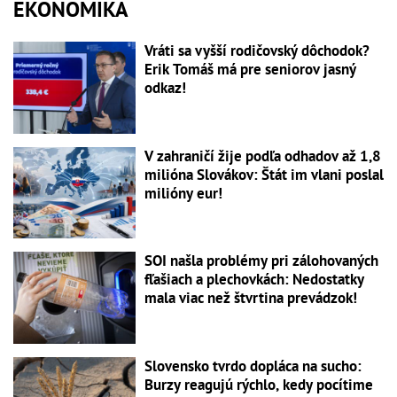
EKONOMIKA
Vráti sa vyšší rodičovský dôchodok?
Erik Tomáš má pre seniorov jasný
odkaz!
V zahraničí žije podľa odhadov až 1,8
milióna Slovákov: Štát im vlani poslal
milióny eur!
SOI našla problémy pri zálohovaných
fľašiach a plechovkách: Nedostatky
mala viac než štvrtina prevádzok!
Slovensko tvrdo dopláca na sucho:
Burzy reagujú rýchlo, kedy pocítime