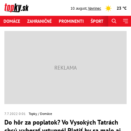
23 °C
10. august
,
Vavrinec
DOMÁCE
ZAHRANIČNÉ
PROMINENTI
ŠPORT
ZAUJÍMAV
7.7.2022 0:01
Topky
Domáce
Do hôr za poplatok? Vo Vysokých Tatrách
chcú vyberať vstupné! Platiť by sa malo aj