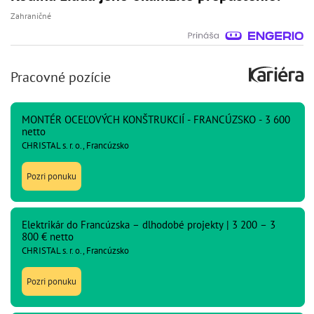
Zahraničné
Pracovné pozície
MONTÉR OCEĽOVÝCH KONŠTRUKCIÍ - FRANCÚZSKO - 3 600
netto
CHRISTAL s. r. o., Francúzsko
Pozri ponuku
Elektrikár do Francúzska – dlhodobé projekty | 3 200 – 3
800 € netto
CHRISTAL s. r. o., Francúzsko
Pozri ponuku