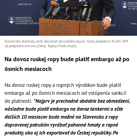
Slovensko drasticky zníži závislosť od ruského plynu: Sulík predstavil PLÁN! SPP
už podpísalo zmluvu (Zdroj: Topky/Vlado Anjel)
Na dovoz ruskej ropy bude platiť embargo až po
ôsmich mesiacoch
Na dovoz ruskej ropy a ropných výrobkov bude platiť
embargo až po ôsmich mesiacoch od vstúpenia sankcií
do platnosti.
"Najprv je prechodné obdobie bez obmedzení,
následne bude platiť embargo na dovoz tankermi a ešte
ďalších 10 mesiacov bude možné na Slovensku z ropy
dopravenej potrubím vyrábať pohonné hmoty a ropné
produkty, ako aj ich exportovať do Českej republiky. Po