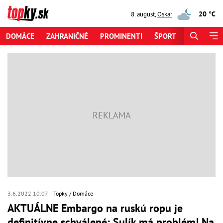
20 °C
8. august
,
Oskar
DOMÁCE
ZAHRANIČNÉ
PROMINENTI
ŠPORT
ZAUJÍMAV
3.6.2022 10:07
Topky
Domáce
AKTUÁLNE Embargo na ruskú ropu je
definitívne schválené: Sulík má problém! Na