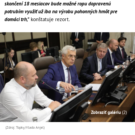
skončení 18 mesiacov bude možné ropu dopravenú
potrubím využiť už iba na výrobu pohonných hmôt pre
domáci trh,"
konštatuje rezort.
Zobraziť galériu
(2)
(Zdroj: Topky/Vlado Anjel)