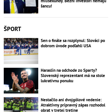
milisekundy. Bežní investori nemajú
šancu!
ŠPORT
Sen o finále sa rozplynul: Slováci po
dobrom úvode podľahli USA
Haraslín na odchode zo Sparty?
Slovenský reprezentant má na stole
lukratívnu ponuku
Nestačilo ani dvojgólové vedenie:
Atraktívny prípravný zápas rozhodol
obrat v tretej tretine