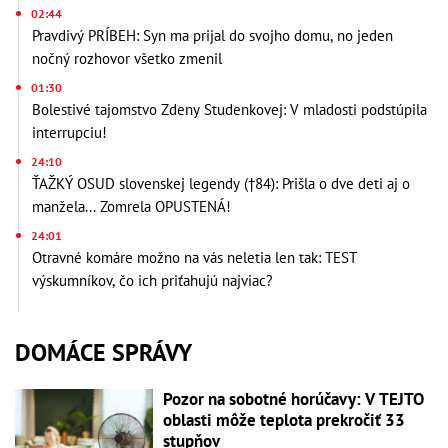
02:44
Pravdivý PRÍBEH: Syn ma prijal do svojho domu, no jeden
nočný rozhovor všetko zmenil
01:30
Bolestivé tajomstvo Zdeny Studenkovej: V mladosti podstúpila
interrupciu!
24:10
ŤAŽKÝ OSUD slovenskej legendy (†84): Prišla o dve deti aj o
manžela... Zomrela OPUSTENÁ!
24:01
Otravné komáre možno na vás neletia len tak: TEST
výskumníkov, čo ich priťahujú najviac?
DOMÁCE SPRÁVY
Pozor na sobotné horúčavy: V TEJTO
oblasti môže teplota prekročiť 33
stupňov