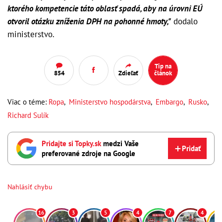
ktorého kompetencie táto oblasť spadá, aby na úrovni EÚ
otvoril otázku zníženia DPH na pohonné hmoty,"
dodalo
ministerstvo.
Tip na
854
Zdieľať
článok
Viac o téme:
Ropa
,
Ministerstvo hospodárstva
,
Embargo
,
Rusko
,
Richard Sulík
Pridajte si Topky.sk
medzi Vaše
Pridať
preferované zdroje na Google
Nahlásiť chybu
16
3
5
4
7
4