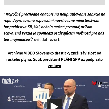
"Trojročné prechodné obdobie na neuplatňovanie sankcie na
ropu dopravovanú ropovodmi navrhované ministerstvom
hospodárstva SR, žiaľ, nebolo možné presadiť, pričom
schválená verzia je spomedzi ostávajúcich možností pre nás
tou „najmäkšou“,"
uviedol rezort.
Archívne VIDEO Slovensko drasticky zníži závislosť od
ruského plynu: Sulík predstavil PLÁN! SPP už podpísalo
zmluvu