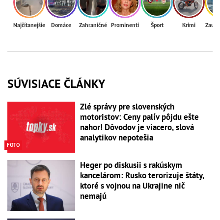
Najčítanejšie
Domáce
Zahraničné
Prominenti
Šport
Krimi
Zaují
SÚVISIACE ČLÁNKY
Zlé správy pre slovenských
motoristov: Ceny palív pôjdu ešte
nahor! Dôvodov je viacero, slová
analytikov nepotešia
FOTO
Heger po diskusii s rakúskym
kancelárom: Rusko terorizuje štáty,
ktoré s vojnou na Ukrajine nič
nemajú