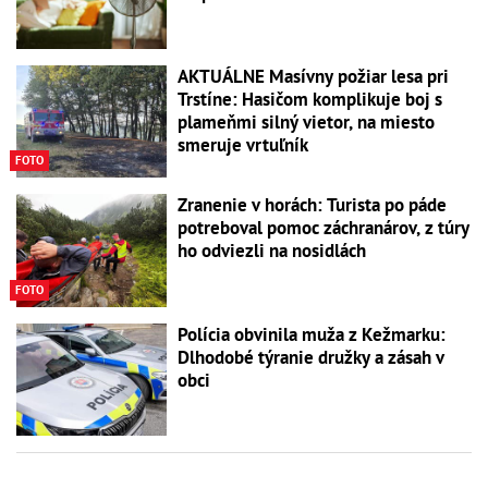
AKTUÁLNE Masívny požiar lesa pri
Trstíne: Hasičom komplikuje boj s
plameňmi silný vietor, na miesto
smeruje vrtuľník
FOTO
Zranenie v horách: Turista po páde
potreboval pomoc záchranárov, z túry
ho odviezli na nosidlách
FOTO
Polícia obvinila muža z Kežmarku:
Dlhodobé týranie družky a zásah v
obci