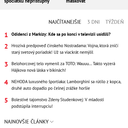
spočiatku neprístupný
maskovať
NAJČÍTANEJŠIE
3 DNI
TÝŽDEŇ
Odídenci z Markízy: Kde sa po konci v televízii usídlili?
Hrozivá predpoveď čínskeho Nostradama: Vojna, ktorá zničí
starý svetový poriadok! Už sa viackrát nemýlil
Belohorcovej telo vymenil za TOTO: Wauuu... Takto vyzerá
Hájkova nová láska v bikinách!
NEHODA luxusného športiaka: Lamborghini sa rútilo z kopca,
druhé auto dopadlo po čelnej zrážke horšie
Bolestivé tajomstvo Zdeny Studenkovej: V mladosti
podstúpila interrupciu!
NAJNOVŠIE ČLÁNKY