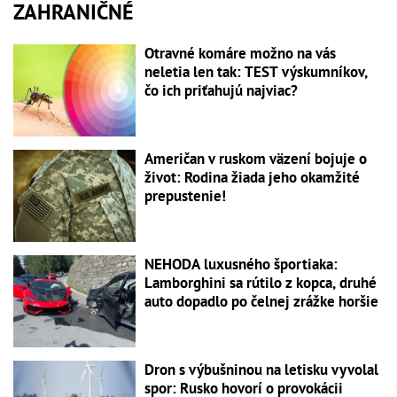
ZAHRANIČNÉ
Otravné komáre možno na vás
neletia len tak: TEST výskumníkov,
čo ich priťahujú najviac?
Američan v ruskom väzení bojuje o
život: Rodina žiada jeho okamžité
prepustenie!
NEHODA luxusného športiaka:
Lamborghini sa rútilo z kopca, druhé
auto dopadlo po čelnej zrážke horšie
Dron s výbušninou na letisku vyvolal
spor: Rusko hovorí o provokácii