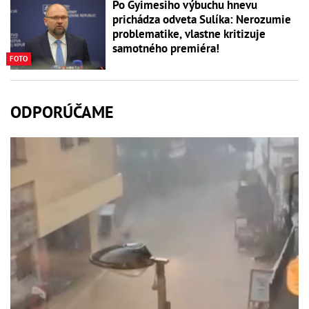
Po Gyimesiho výbuchu hnevu
prichádza odveta Sulíka: Nerozumie
problematike, vlastne kritizuje
samotného premiéra!
FOTO
ODPORÚČAME