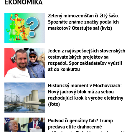
EKONOMIKA
Zelený mimozemšťan či žltý šašo:
Spoznáte známe značky podľa ich
maskotov? Otestujte sa! (kvíz)
Jeden z najúspešnejších slovenských
cestovateľských projektov sa
rozpadol. Spor zakladateľov vyústil
až do konkurzu
Historický moment v Mochovciach:
Nový jadrový blok má za sebou
rozhodujúci krok k výrobe elektriny
(foto)
Podvod či geniálny ťah? Trump
predáva elite drahocenné