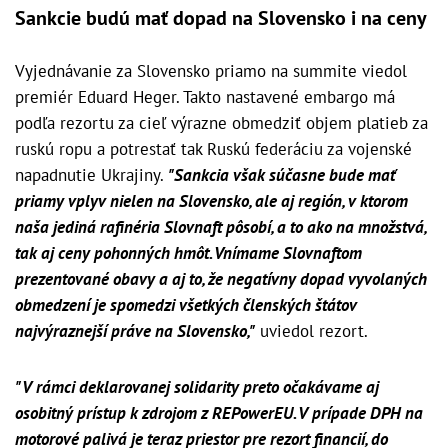
Sankcie budú mať dopad na Slovensko i na ceny
Vyjednávanie za Slovensko priamo na summite viedol
premiér Eduard Heger. Takto nastavené embargo má
podľa rezortu za cieľ výrazne obmedziť objem platieb za
ruskú ropu a potrestať tak Ruskú federáciu za vojenské
napadnutie Ukrajiny.
"Sankcia však súčasne bude mať
priamy vplyv nielen na Slovensko, ale aj región, v ktorom
naša jediná rafinéria Slovnaft pôsobí, a to ako na množstvá,
tak aj ceny pohonných hmôt. Vnímame Slovnaftom
prezentované obavy a aj to, že negatívny dopad vyvolaných
obmedzení je spomedzi všetkých členských štátov
najvýraznejší práve na Slovensko,"
uviedol rezort.
"V rámci deklarovanej solidarity preto očakávame aj
osobitný prístup k zdrojom z REPowerEU. V prípade DPH na
motorové palivá je teraz priestor pre rezort financií, do