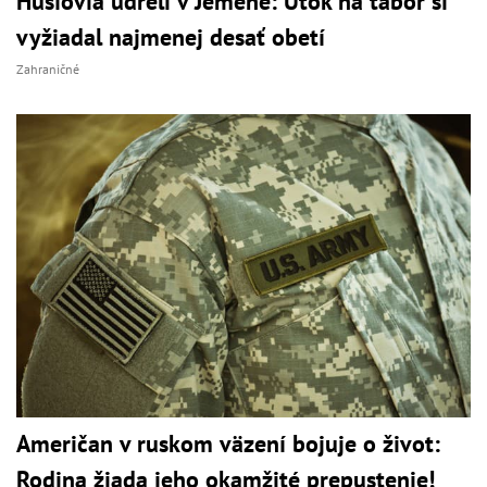
Húsíovia udreli v Jemene: Útok na tábor si
vyžiadal najmenej desať obetí
Zahraničné
Američan v ruskom väzení bojuje o život:
Rodina žiada jeho okamžité prepustenie!