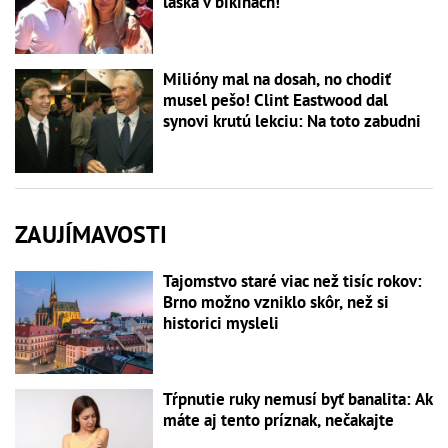
láska v bikinách!
Milióny mal na dosah, no chodiť
musel pešo! Clint Eastwood dal
synovi krutú lekciu: Na toto zabudni
ZAUJÍMAVOSTI
Tajomstvo staré viac než tisíc rokov:
Brno možno vzniklo skôr, než si
historici mysleli
Tŕpnutie ruky nemusí byť banalita: Ak
máte aj tento príznak, nečakajte