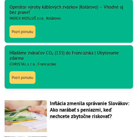
Operátor výroby káblových zväzkov (Kolárovo) – Vhodné aj
bez praxe!
INDEX NOSLUŠ s.r.o., Kolárovo
Pozri ponuku
Hľadáme zváračov CO₂ (135) do Francúzska | Ubytovanie
zdarma
CHRISTAL s. r. o., Francúzsko
Pozri ponuku
Inflácia zmenila správanie Slovákov:
Ako narábať s peniazmi, keď
nechcete zbytočne riskovať?