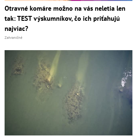
Otravné komáre možno na vás neletia len
tak: TEST výskumníkov, čo ich priťahujú
najviac?
Zahraničné