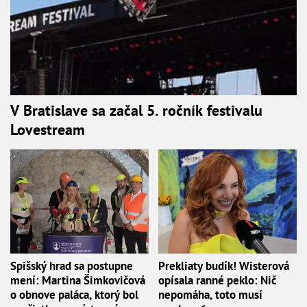
V Bratislave sa začal 5. ročník festivalu
Lovestream
Spišský hrad sa postupne
Prekliaty budík! Wisterová
mení: Martina Šimkovičová
opísala ranné peklo: Nič
o obnove paláca, ktorý bol
nepomáha, toto musí