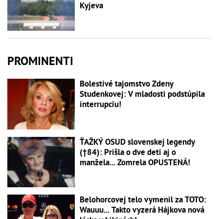
Kyjeva
PROMINENTI
Bolestivé tajomstvo Zdeny
Studenkovej: V mladosti podstúpila
interrupciu!
ŤAŽKÝ OSUD slovenskej legendy
(†84): Prišla o dve deti aj o
manžela... Zomrela OPUSTENÁ!
Belohorcovej telo vymenil za TOTO:
Wauuu... Takto vyzerá Hájkova nová