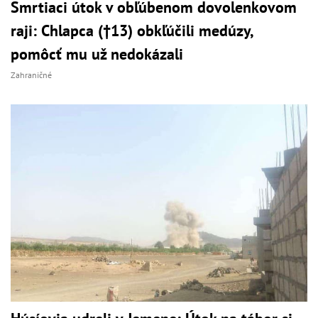
Smrtiaci útok v obľúbenom dovolenkovom
raji: Chlapca (†13) obkľúčili medúzy,
pomôcť mu už nedokázali
Zahraničné