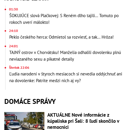
01:30
ŠOKUJÚCE slová Plačkovej: S Reném dlho tajili... Tomuto po
rokoch uverí málokto!
24:10
Peklo českého herca: Odmietol sa rozviesť, a tak... Hrôza!
24:01
TAJNÝ ostrov v Chorvátsku! Manželia odhalili dovolenku plnú
neviazaného sexu a pikatné detaily
Štvrtok 22:06
Ľudia narodení v štyroch mesiacoch si nevedia oddýchnuť ani
na dovolenke: Patríte medzi nich aj vy?
DOMÁCE SPRÁVY
AKTUÁLNE Nové informácie z
kúpaliska pri Šali: 8 ľudí skončilo v
nemocnici