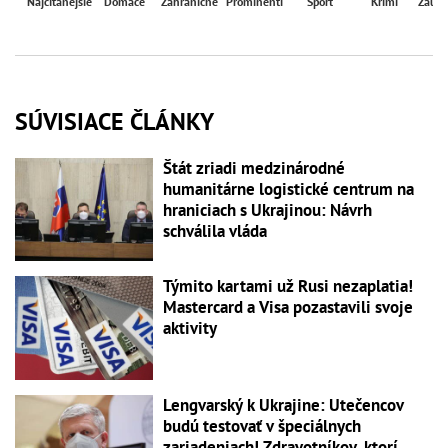
Najčítanejšie
Domáce
Zahraničné
Prominenti
Šport
Krimi
Zaují
SÚVISIACE ČLÁNKY
Štát zriadi medzinárodné
humanitárne logistické centrum na
hraniciach s Ukrajinou: Návrh
schválila vláda
Týmito kartami už Rusi nezaplatia!
Mastercard a Visa pozastavili svoje
aktivity
Lengvarský k Ukrajine: Utečencov
budú testovať v špeciálnych
zariadeniach! Zdravotníkov, ktorí