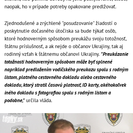
naopak, ho v prípade potreby opakovane predlžovať.
Zjednodušené a zrýchlené "posudzovanie" žiadostí o
poskytnutie dočasného útočiska sa bude týkať osôb,
ktoré hodnoverným spôsobom preukážu svoju totožnosť,
štátnu príslušnosť, a ak nejde o občanov Ukrajiny, tak aj
rodinný vzťah k štátnemu občanovi Ukrajiny.
"Preukázanie
totožnosti hodnoverným spôsobom môže byť splnené
napríklad predložením vodičského preukazu spolu s rodným
listom, platného cestovného dokladu alebo cestovného
dokladu, ktorý stratil časovú platnosť, ID karty, akéhokoľvek
iného dokladu s fotografiou spolu s rodným listom a
podobne,"
určila vláda.