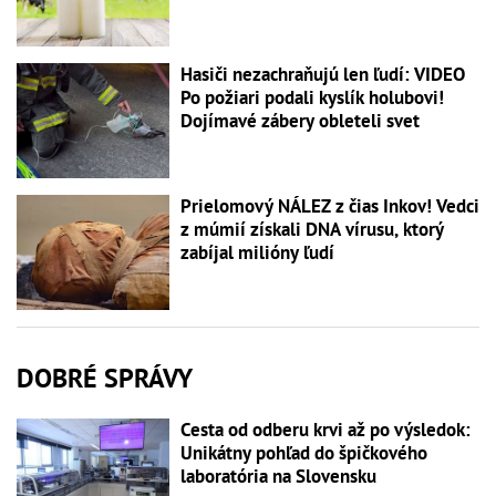
Hasiči nezachraňujú len ľudí: VIDEO
Po požiari podali kyslík holubovi!
Dojímavé zábery obleteli svet
Prielomový NÁLEZ z čias Inkov! Vedci
z múmií získali DNA vírusu, ktorý
zabíjal milióny ľudí
DOBRÉ SPRÁVY
Cesta od odberu krvi až po výsledok:
Unikátny pohľad do špičkového
laboratória na Slovensku