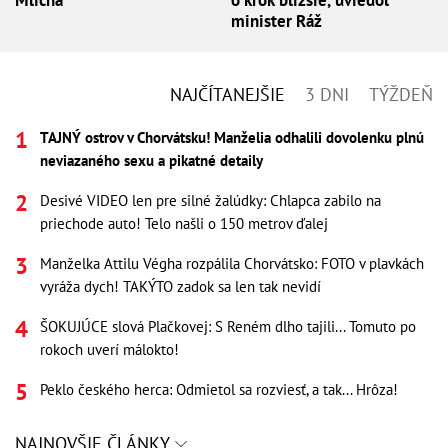
Mlícha
o krok bližšie, uviedol
minister Ráž
NAJČÍTANEJŠIE
3 DNI
TÝŽDEŇ
TAJNÝ ostrov v Chorvátsku! Manželia odhalili dovolenku plnú
neviazaného sexu a pikatné detaily
Desivé VIDEO len pre silné žalúdky: Chlapca zabilo na
priechode auto! Telo našli o 150 metrov ďalej
Manželka Attilu Végha rozpálila Chorvátsko: FOTO v plavkách
vyráža dych! TAKÝTO zadok sa len tak nevidí
ŠOKUJÚCE slová Plačkovej: S Reném dlho tajili... Tomuto po
rokoch uverí málokto!
Peklo českého herca: Odmietol sa rozviesť, a tak... Hrôza!
NAJNOVŠIE ČLÁNKY