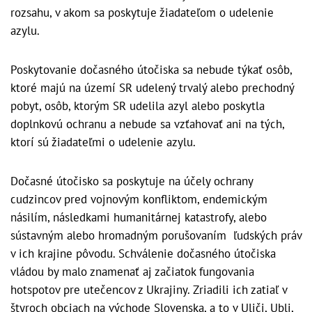
rozsahu, v akom sa poskytuje žiadateľom o udelenie
azylu.
Poskytovanie dočasného útočiska sa nebude týkať osôb,
ktoré majú na území SR udelený trvalý alebo prechodný
pobyt, osôb, ktorým SR udelila azyl alebo poskytla
doplnkovú ochranu a nebude sa vzťahovať ani na tých,
ktorí sú žiadateľmi o udelenie azylu.
Dočasné útočisko sa poskytuje na účely ochrany
cudzincov pred vojnovým konfliktom, endemickým
násilím, následkami humanitárnej katastrofy, alebo
sústavným alebo hromadným porušovaním ľudských práv
v ich krajine pôvodu. Schválenie dočasného útočiska
vládou by malo znamenať aj začiatok fungovania
hotspotov pre utečencov z Ukrajiny. Zriadili ich zatiaľ v
štyroch obciach na východe Slovenska, a to v Uliči, Ubli,