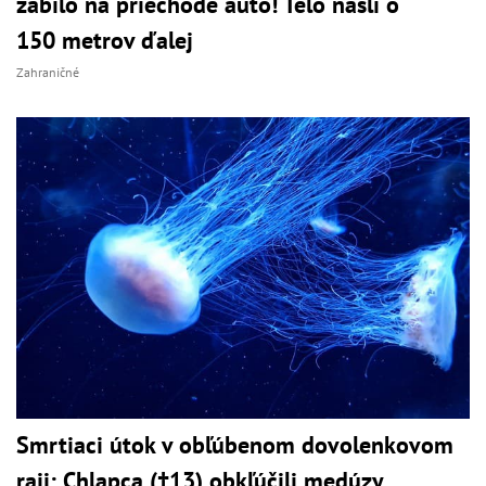
zabilo na priechode auto! Telo našli o
150 metrov ďalej
Zahraničné
Smrtiaci útok v obľúbenom dovolenkovom
raji: Chlapca (†13) obkľúčili medúzy,