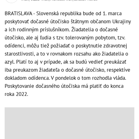
BRATISLAVA - Slovenská republika bude od 1. marca
poskytovať dočasné útočisko štátnym občanom Ukrajiny
a ich rodinným príslušníkom. Žiadatelia o dočasné
útočisko, ale aj ľudia s tzv. tolerovaným pobytom, tzv.
odídenci, môžu tiež požiadať o poskytnutie zdravotnej
starostlivosti, a to v rovnakom rozsahu ako žiadatelia o
azyl. Platí to aj v prípade, ak sa budú vedieť preukázať
iba preukazom žiadateľa o dočasné útočisko, respektíve
dokladom odídenca. V pondelok o tom rozhodla vláda.
Poskytovanie dočasného útočiska má platiť do konca
roka 2022.