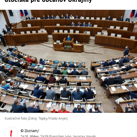
Ilustračné foto (Zdroj: Topky/Vlado Anjel)
© Zoznam/
TASR,
Video
: TASR/František Iván, Jaroslav Novák