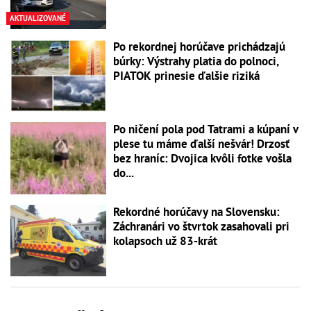
AKTUALIZOVANÉ
Po rekordnej horúčave prichádzajú
búrky: Výstrahy platia do polnoci,
PIATOK prinesie ďalšie riziká
Po ničení pola pod Tatrami a kúpaní v
plese tu máme ďalší nešvár! Drzosť
bez hraníc: Dvojica kvôli fotke vošla
do...
Rekordné horúčavy na Slovensku:
Záchranári vo štvrtok zasahovali pri
kolapsoch už 83-krát