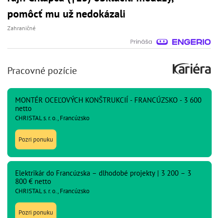
pomôcť mu už nedokázali
Zahraničné
Pracovné pozície
MONTÉR OCEĽOVÝCH KONŠTRUKCIÍ - FRANCÚZSKO - 3 600
netto
CHRISTAL s. r. o., Francúzsko
Pozri ponuku
Elektrikár do Francúzska – dlhodobé projekty | 3 200 – 3
800 € netto
CHRISTAL s. r. o., Francúzsko
Pozri ponuku