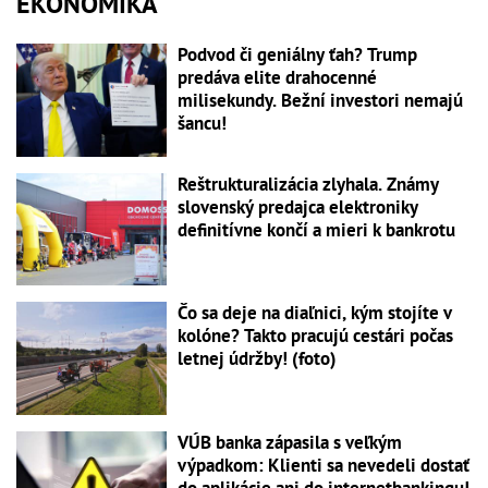
EKONOMIKA
Podvod či geniálny ťah? Trump
predáva elite drahocenné
milisekundy. Bežní investori nemajú
šancu!
Reštrukturalizácia zlyhala. Známy
slovenský predajca elektroniky
definitívne končí a mieri k bankrotu
Čo sa deje na diaľnici, kým stojíte v
kolóne? Takto pracujú cestári počas
letnej údržby! (foto)
VÚB banka zápasila s veľkým
výpadkom: Klienti sa nevedeli dostať
do aplikácie ani do internetbankingu!