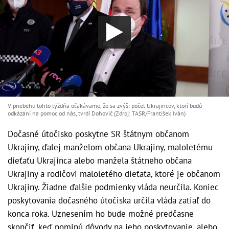
V priebehu tohto týždňa očakávame, že sa zvýši počet Ukrajincov, ktorí budú
odkázaní na pomoc od nás, tvrdí Dohovič (Zdroj: TASR/František Iván)
Dočasné útočisko poskytne SR štátnym občanom
Ukrajiny, ďalej manželom občana Ukrajiny, maloletému
dieťaťu Ukrajinca alebo manžela štátneho občana
Ukrajiny a rodičovi maloletého dieťaťa, ktoré je občanom
Ukrajiny. Žiadne ďalšie podmienky vláda neurčila. Koniec
poskytovania dočasného útočiska určila vláda zatiaľ do
konca roka. Uznesením ho bude možné predčasne
skončiť, keď pominú dôvody na jeho poskytovanie, alebo,