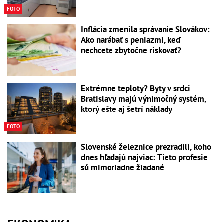
FOTO
Inflácia zmenila správanie Slovákov:
Ako narábať s peniazmi, keď
nechcete zbytočne riskovať?
Extrémne teploty? Byty v srdci
Bratislavy majú výnimočný systém,
ktorý ešte aj šetrí náklady
FOTO
Slovenské železnice prezradili, koho
dnes hľadajú najviac: Tieto profesie
sú mimoriadne žiadané