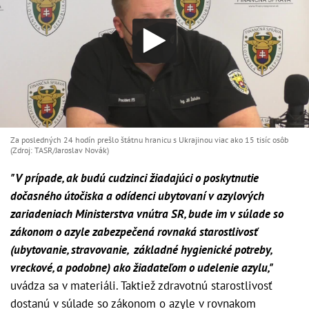
Za posledných 24 hodín prešlo štátnu hranicu s Ukrajinou viac ako 15 tisíc osôb
(Zdroj: TASR/Jaroslav Novák)
"V prípade, ak budú cudzinci žiadajúci o poskytnutie
dočasného útočiska a odídenci ubytovaní v azylových
zariadeniach Ministerstva vnútra SR, bude im v súlade so
zákonom o azyle zabezpečená rovnaká starostlivosť
(ubytovanie, stravovanie, základné hygienické potreby,
vreckové, a podobne) ako žiadateľom o udelenie azylu,"
uvádza sa v materiáli. Taktiež zdravotnú starostlivosť
dostanú v súlade so zákonom o azyle v rovnakom