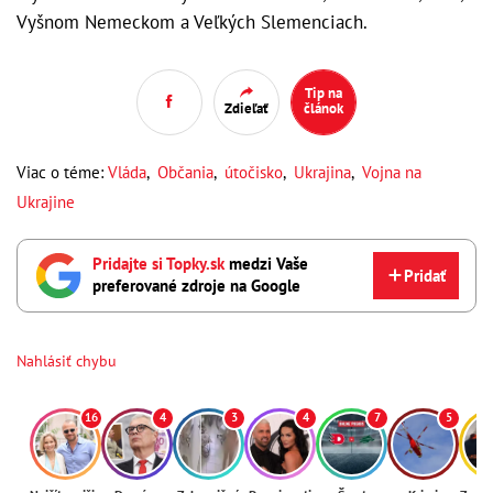
Vyšnom Nemeckom a Veľkých Slemenciach.
Tip na
Zdieľať
článok
Viac o téme:
Vláda
,
Občania
,
útočisko
,
Ukrajina
,
Vojna na
Ukrajine
Pridajte si Topky.sk
medzi Vaše
Pridať
preferované zdroje na Google
Nahlásiť chybu
16
4
3
4
7
5