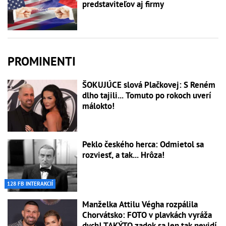
predstaviteľov aj firmy
PROMINENTI
ŠOKUJÚCE slová Plačkovej: S Reném
dlho tajili... Tomuto po rokoch uverí
málokto!
Peklo českého herca: Odmietol sa
rozviesť, a tak... Hrôza!
128 FB INTERAKCIÍ
Manželka Attilu Végha rozpálila
Chorvátsko: FOTO v plavkách vyráža
dych! TAKÝTO zadok sa len tak nevidí