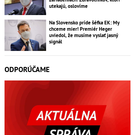
utekajú, oslovíme
Na Slovensko príde šéfka EK: My
chceme mier! Premiér Heger
uviedol, že musíme vyslať jasný
signál
ODPORÚČAME