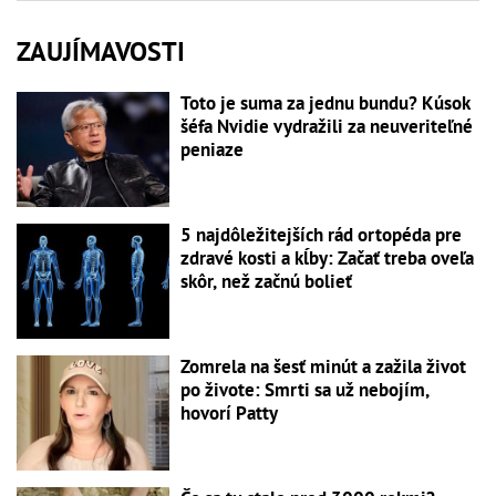
ZAUJÍMAVOSTI
Toto je suma za jednu bundu? Kúsok
šéfa Nvidie vydražili za neuveriteľné
peniaze
5 najdôležitejších rád ortopéda pre
zdravé kosti a kĺby: Začať treba oveľa
skôr, než začnú bolieť
Zomrela na šesť minút a zažila život
po živote: Smrti sa už nebojím,
hovorí Patty