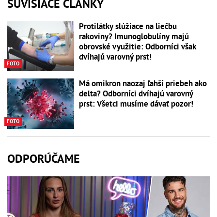
SÚVISIACE ČLÁNKY
Protilátky slúžiace na liečbu
rakoviny? Imunoglobulíny majú
obrovské využitie: Odborníci však
dvíhajú varovný prst!
FOTO
Má omikron naozaj ľahší priebeh ako
delta? Odborníci dvíhajú varovný
prst: Všetci musíme dávať pozor!
FOTO
ODPORÚČAME