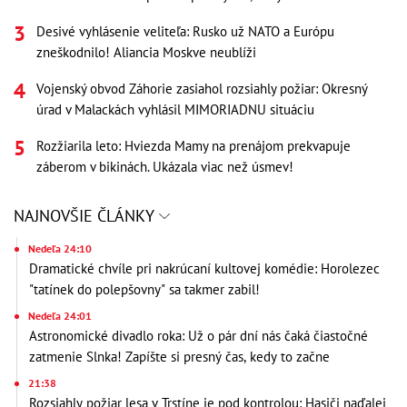
Desivé vyhlásenie veliteľa: Rusko už NATO a Európu
zneškodnilo! Aliancia Moskve neublíži
Vojenský obvod Záhorie zasiahol rozsiahly požiar: Okresný
úrad v Malackách vyhlásil MIMORIADNU situáciu
Rozžiarila leto: Hviezda Mamy na prenájom prekvapuje
záberom v bikinách. Ukázala viac než úsmev!
NAJNOVŠIE ČLÁNKY
Nedeľa 24:10
Dramatické chvíle pri nakrúcaní kultovej komédie: Horolezec
"tatínek do polepšovny" sa takmer zabil!
Nedeľa 24:01
Astronomické divadlo roka: Už o pár dní nás čaká čiastočné
zatmenie Slnka! Zapíšte si presný čas, kedy to začne
21:38
Rozsiahly požiar lesa v Trstíne je pod kontrolou: Hasiči naďalej