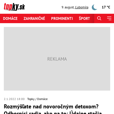
17 °C
9. august
,
Ľubomíra
DOMÁCE
ZAHRANIČNÉ
PROMINENTI
ŠPORT
ZAUJÍMAV
2.1.2022 18:00
Topky
Domáce
Rozmýšľate nad novoročným detoxom?
Odborníci radia, ako na to: Údajne stačia