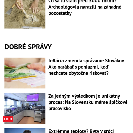
Čo sa tu stalo pred 3000 rokmi?
Archeológovia narazili na záhadné
pozostatky
DOBRÉ SPRÁVY
Inflácia zmenila správanie Slovákov:
Ako narábať s peniazmi, keď
nechcete zbytočne riskovať?
Za jedným výsledkom je unikátny
proces: Na Slovensku máme špičkové
pracovisko
FOTO
Extrémne teploty? Byty v srdci