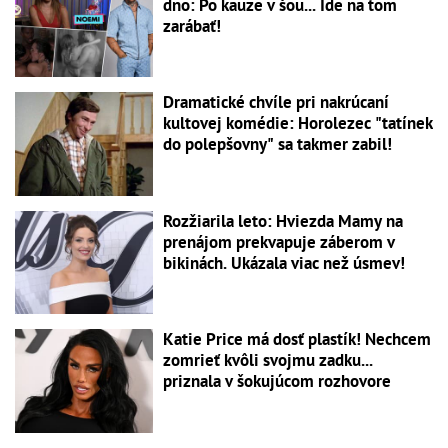
dno: Po kauze v šou... Ide na tom
zarábať!
Dramatické chvíle pri nakrúcaní
kultovej komédie: Horolezec "tatínek
do polepšovny" sa takmer zabil!
Rozžiarila leto: Hviezda Mamy na
prenájom prekvapuje záberom v
bikinách. Ukázala viac než úsmev!
Katie Price má dosť plastík! Nechcem
zomrieť kvôli svojmu zadku...
priznala v šokujúcom rozhovore