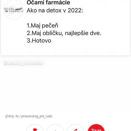
(Zdroj: IG / pneumolog_pre_ludi)
Tip na