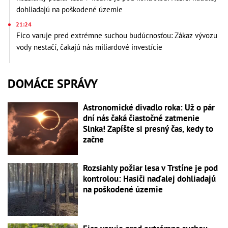
dohliadajú na poškodené územie
21:24
Fico varuje pred extrémne suchou budúcnosťou: Zákaz vývozu
vody nestačí, čakajú nás miliardové investície
DOMÁCE SPRÁVY
Astronomické divadlo roka: Už o pár
dní nás čaká čiastočné zatmenie
Slnka! Zapíšte si presný čas, kedy to
začne
Rozsiahly požiar lesa v Trstíne je pod
kontrolou: Hasiči naďalej dohliadajú
na poškodené územie