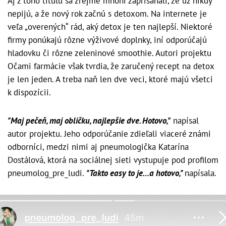
Aj z toho titulu sa zrejme mnohí zaprisahali, že už nikdy
nepijú, a že nový rok začnú s detoxom. Na internete je
veľa „overených“ rád, aký detox je ten najlepší. Niektoré
firmy ponúkajú rôzne výživové doplnky, iní odporúčajú
hladovku či rôzne zeleninové smoothie. Autori projektu
Očami farmácie však tvrdia, že zaručený recept na detox
je len jeden. A treba naň len dve veci, ktoré majú všetci
k dispozícii.
"Maj pečeň, maj obličku, najlepšie dve. Hotovo,"
napísal
autor projektu. Jeho odporúčanie zdieľali viaceré známi
odborníci, medzi nimi aj pneumologička Katarína
Dostálová, ktorá na sociálnej sieti vystupuje pod profilom
pneumolog_pre_ludi.
"Takto easy to je…a hotovo,"
napísala.