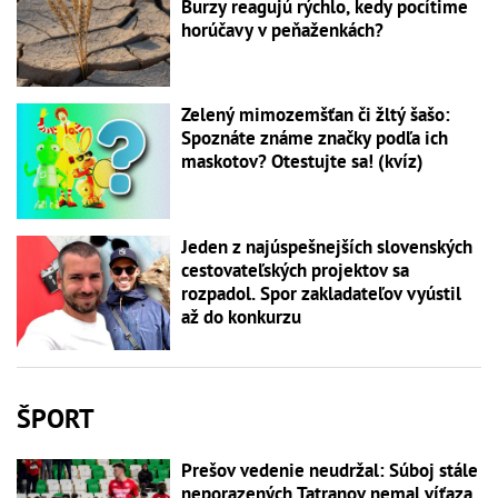
Burzy reagujú rýchlo, kedy pocítime
horúčavy v peňaženkách?
Zelený mimozemšťan či žltý šašo:
Spoznáte známe značky podľa ich
maskotov? Otestujte sa! (kvíz)
Jeden z najúspešnejších slovenských
cestovateľských projektov sa
rozpadol. Spor zakladateľov vyústil
až do konkurzu
ŠPORT
Prešov vedenie neudržal: Súboj stále
neporazených Tatranov nemal víťaza