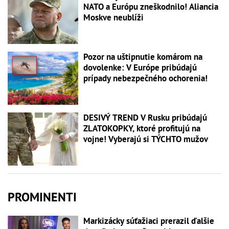
NATO a Európu zneškodnilo! Aliancia
Moskve neublíži
Pozor na uštipnutie komárom na
dovolenke: V Európe pribúdajú
prípady nebezpečného ochorenia!
DESIVÝ TREND V Rusku pribúdajú
ZLATOKOPKY, ktoré profitujú na
vojne! Vyberajú si TÝCHTO mužov
PROMINENTI
Markizácky súťažiaci prerazil ďalšie