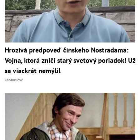
Hrozivá predpoveď čínskeho Nostradama:
Vojna, ktorá zničí starý svetový poriadok! Už
sa viackrát nemýlil
Zahraničné