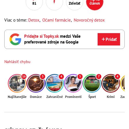
81
Zdieľať
článok
Viac o téme:
Detox
,
Očami farmácie
,
Novoročný detox
Pridajte si Topky.sk
medzi Vaše
Pridať
preferované zdroje na Google
Nahlásiť chybu
16
3
4
5
7
4
Najčítanejšie
Domáce
Zahraničné
Prominenti
Šport
Krimi
Zaují