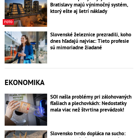
Bratislavy majú výnimočný systém,
ktorý ešte aj šetrí náklady
FOTO
Slovenské železnice prezradili, koho
dnes hľadajú najviac: Tieto profesie
sú mimoriadne žiadané
EKONOMIKA
SOI našla problémy pri zálohovaných
fľašiach a plechovkách: Nedostatky
mala viac než štvrtina prevádzok!
Slovensko tvrdo dopláca na sucho: