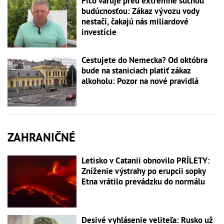
Fico varuje pred extrémne suchou
budúcnosťou: Zákaz vývozu vody
nestačí, čakajú nás miliardové
investície
Cestujete do Nemecka? Od októbra
bude na staniciach platiť zákaz
alkoholu: Pozor na nové pravidlá
ZAHRANIČNÉ
Letisko v Catanii obnovilo PRÍLETY:
Zníženie výstrahy po erupcii sopky
Etna vrátilo prevádzku do normálu
Desivé vyhlásenie veliteľa: Rusko už