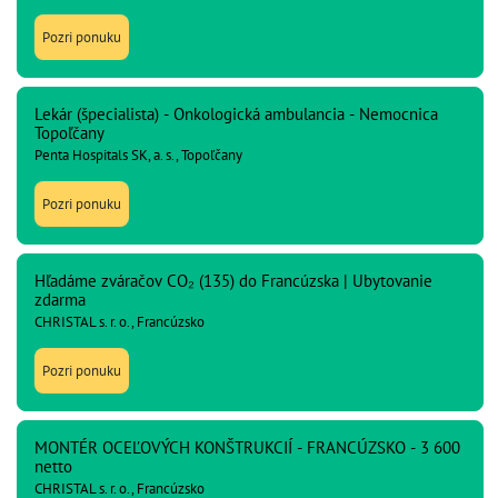
Pozri ponuku
Lekár (špecialista) - Onkologická ambulancia - Nemocnica
Topoľčany
Penta Hospitals SK, a. s., Topoľčany
Pozri ponuku
Hľadáme zváračov CO₂ (135) do Francúzska | Ubytovanie
zdarma
CHRISTAL s. r. o., Francúzsko
Pozri ponuku
MONTÉR OCEĽOVÝCH KONŠTRUKCIÍ - FRANCÚZSKO - 3 600
netto
CHRISTAL s. r. o., Francúzsko