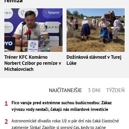
Tréner KFC Komárno
Dožinková slávnosť v Turej
Norbert Czibor po remíze v
Lúke
Michalovciach
NAJČÍTANEJŠIE
3 DNI
TÝŽDEŇ
Fico varuje pred extrémne suchou budúcnosťou: Zákaz
vývozu vody nestačí, čakajú nás miliardové investície
Astronomické divadlo roka: Už o pár dní nás čaká čiastočné
zatmenie Slnka! Zapíšte si presný čas, kedy to začne