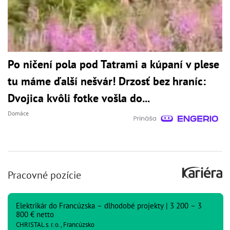
Po ničení pola pod Tatrami a kúpaní v plese
tu máme ďalší nešvár! Drzosť bez hraníc:
Dvojica kvôli fotke vošla do...
Domáce
Pracovné pozície
Elektrikár do Francúzska – dlhodobé projekty | 3 200 – 3
800 € netto
CHRISTAL s. r. o., Francúzsko