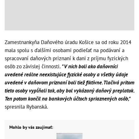
Zamestnankyňa Daňového úradu Košice sa od roku 2014
mala spolu s ďalšími osobami podieľať na podávaní a
spracovaní daňových priznaní k dani z príjmu fyzických
osôb zo závislej činnosti.
"V nich boli ako daňovníci
uvedené reálne neexistujúce fyzické osoby a všetky údaje
uvedené v daňovom priznaní boli tiež fiktívne. Tlačivá pritom
tieto osoby vypĺňali tak, aby bol vykázaný daňový preplatok.
Ten potom končil na bankových účtoch spriaznených osôb,"
spresnila Rybanská.
Mohlo by vás zaujímať: