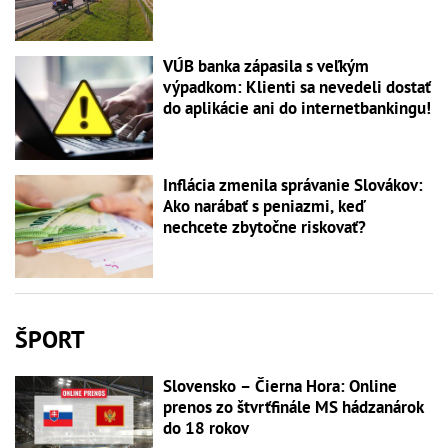
VÚB banka zápasila s veľkým
výpadkom: Klienti sa nevedeli dostať
do aplikácie ani do internetbankingu!
Inflácia zmenila správanie Slovákov:
Ako narábať s peniazmi, keď
nechcete zbytočne riskovať?
ŠPORT
Slovensko – Čierna Hora: Online
prenos zo štvrťfinále MS hádzanárok
do 18 rokov