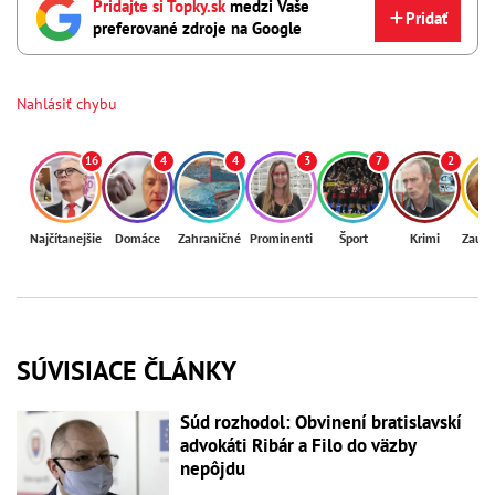
Pridajte si Topky.sk
medzi Vaše
Pridať
preferované zdroje na Google
Nahlásiť chybu
16
4
4
3
7
2
Najčítanejšie
Domáce
Zahraničné
Prominenti
Šport
Krimi
Zaují
SÚVISIACE ČLÁNKY
Súd rozhodol: Obvinení bratislavskí
advokáti Ribár a Filo do väzby
nepôjdu