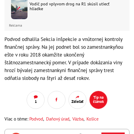
Vodič pod vplyvom drog na R1 skúsil utiecť
hliadke
Reklama
Podvod odhalila Sekcia inšpekcie a vnútornej kontroly
finančnej správy. Na jej podnet bol so zamestnankyňou
ešte v roku 2018 okamžite ukončený
štátnozamestnanecký pomer. V prípade dokázania viny
hrozí bývalej zamestnankyni finančnej správy trest
odňatia slobody na štyri až desať rokov.
Tip na
1
Zdieľať
článok
Viac o téme:
Podvod
,
Daňový úrad
,
Väzba
,
Košice