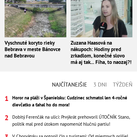
Vyschnuté koryto rieky
Zuzana Haasová na
Bebrava v meste Bánovce
nákupoch: Hodiny pred
nad Bebravou
zrkadlom, konečné slovo
má aj tak... Fíha, to naozaj?!
NAJČÍTANEJŠIE
3 DNI
TÝŽDEŇ
Horor na pláži v Španielsku: Cudzinec schmatol len 4-ročné
dievčatko a ťahal ho do mora!
Dobitý Ferenčák na ulici: Prvýkrát prehovoril ÚTOČNÍK Stano,
politik mal pred útokom napomenúť hlučnú partiu!
V Chorvátsku sa potopil čln s turistami: Od miestnych prišiel