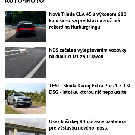
AUTO-MOTO
Nová Trieda CLA 45 s výkonom 680
koní sa sotva predstavila a už má
rekord na Nurburgringu
NDS začala s vylepšovaním vozovky
na diaľnici D1 za Trnavou
TEST: Škoda Karoq Extra Plus 1.5 TSI
DSG - istotka, ktorou nič nepokazíte
Úsek košickej R4 dočasne uzatvoria
pre výstavbu nového mosta