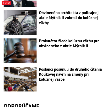
FOTO
Obvineného architekta z policajnej
akcie Mýtnik II zobrali do kolúznej
väzby
Prokurátor žiada kolúznu väzbu pre
obvineného z akcie Mýtnik II
Poslanci posunuli do druhého čítania
Kolíkovej návrh na zmeny pri
kolúznej väzbe
ODPORÚČAME