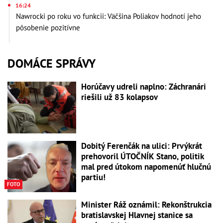
16:24
Nawrocki po roku vo funkcii: Väčšina Poliakov hodnotí jeho
pôsobenie pozitívne
DOMÁCE SPRÁVY
Horúčavy udreli naplno: Záchranári
riešili už 83 kolapsov
Dobitý Ferenčák na ulici: Prvýkrát
prehovoril ÚTOČNÍK Stano, politik
mal pred útokom napomenúť hlučnú
partiu!
FOTO
Minister Ráž oznámil: Rekonštrukcia
bratislavskej Hlavnej stanice sa