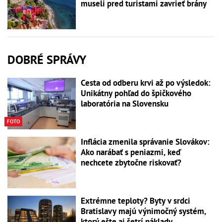
museli pred turistami zavrieť brány
DOBRÉ SPRÁVY
Cesta od odberu krvi až po výsledok:
Unikátny pohľad do špičkového
laboratória na Slovensku
FOTO
Inflácia zmenila správanie Slovákov:
Ako narábať s peniazmi, keď
nechcete zbytočne riskovať?
Extrémne teploty? Byty v srdci
Bratislavy majú výnimočný systém,
ktorý ešte aj šetrí náklady