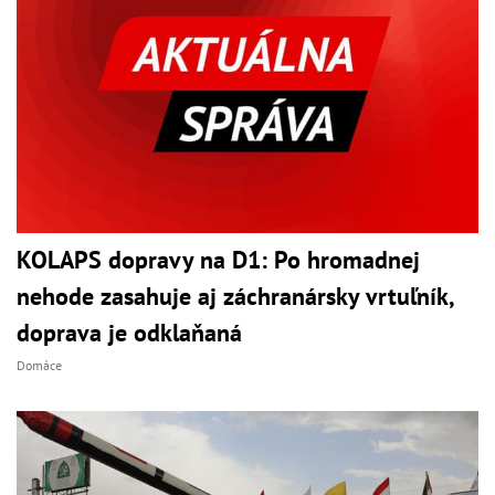
KOLAPS dopravy na D1: Po hromadnej
nehode zasahuje aj záchranársky vrtuľník,
doprava je odklaňaná
Domáce