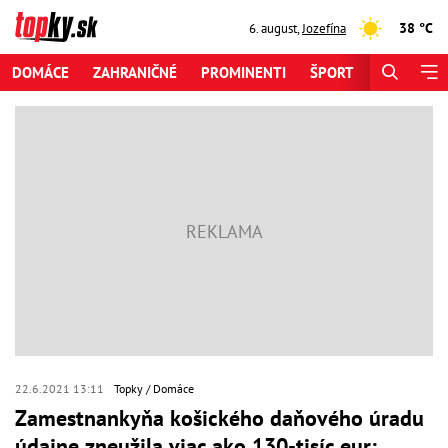
38 °C
6. august
,
Jozefína
DOMÁCE
ZAHRANIČNÉ
PROMINENTI
ŠPORT
ZAUJÍMAV
22.6.2021 13:11
Topky
Domáce
Zamestnankyňa košického daňového úradu
údajne zneužila viac ako 130-tisíc eur: