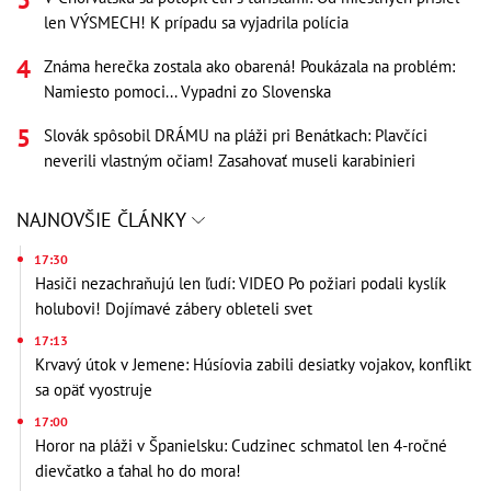
len VÝSMECH! K prípadu sa vyjadrila polícia
Známa herečka zostala ako obarená! Poukázala na problém:
Namiesto pomoci... Vypadni zo Slovenska
Slovák spôsobil DRÁMU na pláži pri Benátkach: Plavčíci
neverili vlastným očiam! Zasahovať museli karabinieri
NAJNOVŠIE ČLÁNKY
17:30
Hasiči nezachraňujú len ľudí: VIDEO Po požiari podali kyslík
holubovi! Dojímavé zábery obleteli svet
17:13
Krvavý útok v Jemene: Húsíovia zabili desiatky vojakov, konflikt
sa opäť vyostruje
17:00
Horor na pláži v Španielsku: Cudzinec schmatol len 4-ročné
dievčatko a ťahal ho do mora!