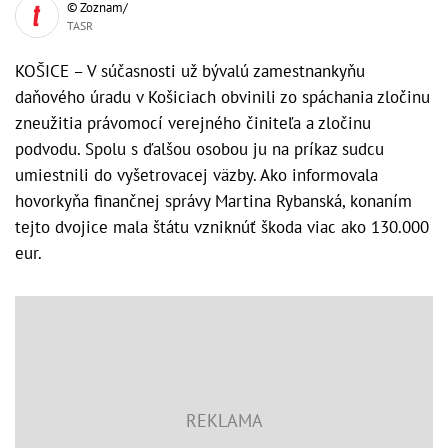
© Zoznam/
TASR
KOŠICE – V súčasnosti už bývalú zamestnankyňu
daňového úradu v Košiciach obvinili zo spáchania zločinu
zneužitia právomocí verejného činiteľa a zločinu
podvodu. Spolu s ďalšou osobou ju na príkaz sudcu
umiestnili do vyšetrovacej väzby. Ako informovala
hovorkyňa finančnej správy Martina Rybanská, konaním
tejto dvojice mala štátu vzniknúť škoda viac ako 130.000
eur.