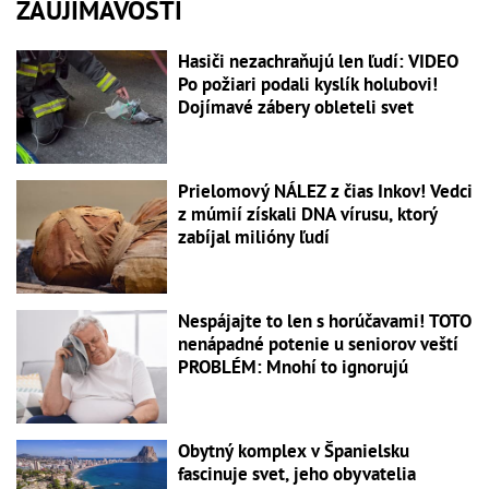
ZAUJÍMAVOSTI
Hasiči nezachraňujú len ľudí: VIDEO
Po požiari podali kyslík holubovi!
Dojímavé zábery obleteli svet
Prielomový NÁLEZ z čias Inkov! Vedci
z múmií získali DNA vírusu, ktorý
zabíjal milióny ľudí
Nespájajte to len s horúčavami! TOTO
nenápadné potenie u seniorov veští
PROBLÉM: Mnohí to ignorujú
Obytný komplex v Španielsku
fascinuje svet, jeho obyvatelia