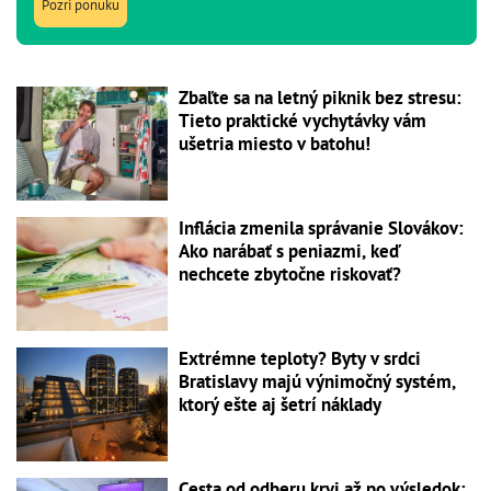
Pozri ponuku
Zbaľte sa na letný piknik bez stresu:
Tieto praktické vychytávky vám
ušetria miesto v batohu!
Inflácia zmenila správanie Slovákov:
Ako narábať s peniazmi, keď
nechcete zbytočne riskovať?
Extrémne teploty? Byty v srdci
Bratislavy majú výnimočný systém,
ktorý ešte aj šetrí náklady
Cesta od odberu krvi až po výsledok: