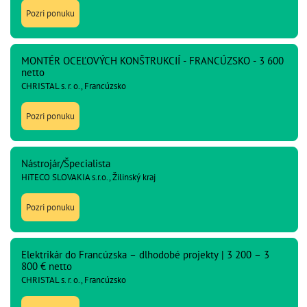
Pozri ponuku
MONTÉR OCEĽOVÝCH KONŠTRUKCIÍ - FRANCÚZSKO - 3 600
netto
CHRISTAL s. r. o., Francúzsko
Pozri ponuku
Nástrojár/Špecialista
HiTECO SLOVAKIA s.r.o., Žilinský kraj
Pozri ponuku
Elektrikár do Francúzska – dlhodobé projekty | 3 200 – 3
800 € netto
CHRISTAL s. r. o., Francúzsko