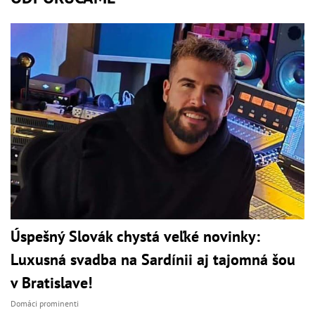
Úspešný Slovák chystá veľké novinky:
Luxusná svadba na Sardínii aj tajomná šou
v Bratislave!
Domáci prominenti