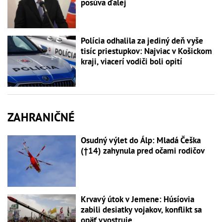
posúva ďalej
Polícia odhalila za jediný deň vyše
tisíc priestupkov: Najviac v Košickom
kraji, viacerí vodiči boli opití
ZAHRANIČNÉ
Osudný výlet do Álp: Mladá Češka
(†14) zahynula pred očami rodičov
Krvavý útok v Jemene: Húsíovia
zabili desiatky vojakov, konflikt sa
opäť vyostruje