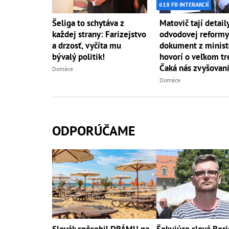
618 FB INTERAKCIÍ
Šeliga to schytáva z
Matovič tají detail
každej strany: Farizejstvo
odvodovej reformy
a drzosť, vyčíta mu
dokument z minist
bývalý politik!
hovorí o veľkom tr
Čaká nás zvyšovan
Domáce
daní?
Domáce
ODPORÚČAME