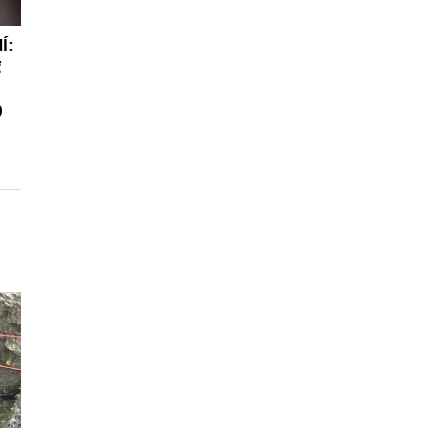
Í:
ť
0