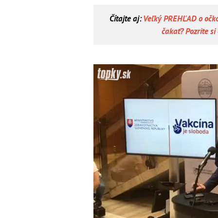
Čítajte aj:
Veľký PREHĽAD o očko
čakať? Pozrite si