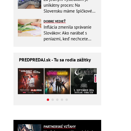
unikátny proces: Na
Slovensku máme špičkové
pracovisko
DOBRE VEDIEŤ
Inflácia zmenila správanie
Slovákov: Ako narábať s
peniazmi, keď nechcete
zbytočne riskovať?
PREDPREDAJ
.sk - Tu sa rodia zážitky
PARTNERSKÉ VZŤAHY