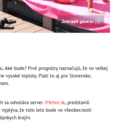
Zobraziť galériu
(2)
u. Aké bude? Prvé prognózy naznačujú, že vo veľkej
e vysoké teploty. Platí to aj pre Slovensko.
chom.
ch sa odvoláva server
iMeteo.sk
, predstavili
vyplýva, že toto leto bude vo všeobecnosti
ópskych krajín.