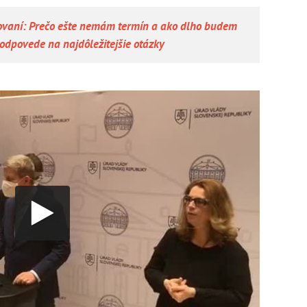
vaní: Prečo ešte nemám termín a ako dlho budem
 odpovede na najdôležitejšie otázky