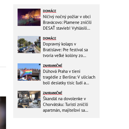
DOMÁCE
Ničivý nočný požiar v obci
Braväcovo: Plamene zničili
DESAŤ stavieb! Vyhlásili
MIMORIADNU situáciu
DOMÁCE
Dopravný kolaps v
Bratislave: Pre festival sa
tvoria veľké kolóny zo
všetkých smerov
ZAHRANIČNÉ
Dúhová Praha v tieni
tragédie z Berlína: V uliciach
boli desiatky tisíc ľudí a
stovky policajtov
ZAHRANIČNÉ
Škandál na dovolenke v
Chorvátsku: Turisti zničili
apartmán, majiteľovi sa
vysmievali a ešte chcú
preplatiť hotel