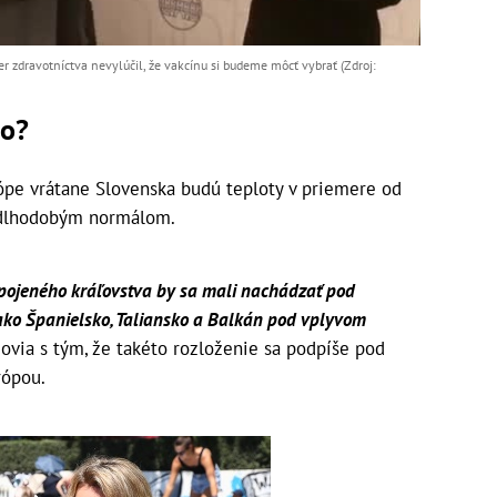
er zdravotníctva nevylúčil, že vakcínu si budeme môcť vybrať (Zdroj:
ko?
rópe vrátane Slovenska budú teploty v priemere od
s dlhodobým normálom.
pojeného kráľovstva by sa mali nachádzať pod
 ako Španielsko, Taliansko a Balkán pod vplyvom
via s tým, že takéto rozloženie sa podpíše pod
rópou.