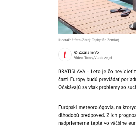
Ilustračné foto (Zdroj: Topky:Ján Zemiar)
© Zoznam/Vo
Video
: Topky/Vlado Anjel
BRATISLAVA – Leto je čo nevidieť t
časti Európy budú prevládať poriadn
Očakávajú sa však problémy so su
Európski meteorológovia, na ktorý
dlhodobú predpoveď. Z ich prognóz 
nadpriemerne teplé vo väčšine eur