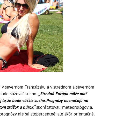
ozí v severnom Francúzsku a v strednom a severnom
bude sužovať sucho.
„Stredná Európa môže mať
aj to, že bude väčšie sucho. Prognózy naznačujú na
tom zrážok a búrok,“
skonštatovali meteorológovia.
rognózy nie sú stopercentné, ale skôr orientačné.