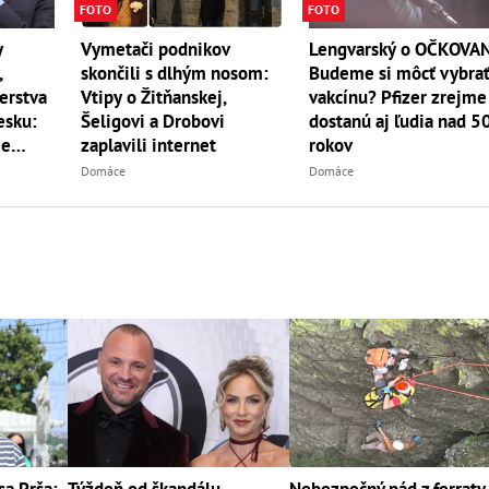
FOTO
FOTO
y
Vymetači podnikov
Lengvarský o OČKOVAN
,
skončili s dlhým nosom:
Budeme si môcť vybra
erstva
Vtipy o Žitňanskej,
vakcínu? Pfizer zrejme
esku:
Šeligovi a Drobovi
dostanú aj ľudia nad 5
ie
zaplavili internet
rokov
Domáce
Domáce