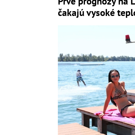
Prvé prognózy na 
čakajú vysoké teplo