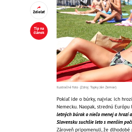
Zdieľať
Tip na
článok
Ilustračné foto (Zdroj: Topky:Ján Zemiar)
Pokiaľ ide o búrky, najviac ich hr
Nemecku. Naopak, strednú Európu 
letných búrok o niečo menej a hrozí 
Slovensku suchšie leto s menším poč
Zároveň pripomenuli, že dlhodobé p