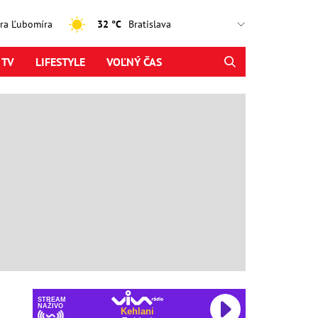
jtra Ľubomíra
32 °C
 TV
LIFESTYLE
VOĽNÝ ČAS
STREAM
NAŽIVO
Kehlani