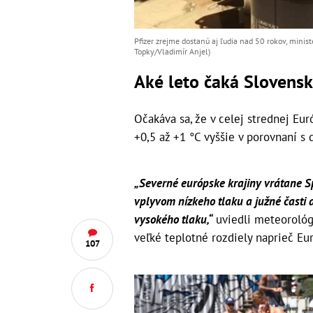
Pfizer zrejme dostanú aj ľudia nad 50 rokov, minist
Topky/Vladimír Anjel)
Aké leto čaká Slovens
Očakáva sa, že v celej strednej Eu
+0,5 až +1 °C vyššie v porovnaní 
„Severné európske krajiny vrátane S
vplyvom nízkeho tlaku a južné časti
vysokého tlaku,“
uviedli meteorológo
veľké teplotné rozdiely naprieč Eu
107