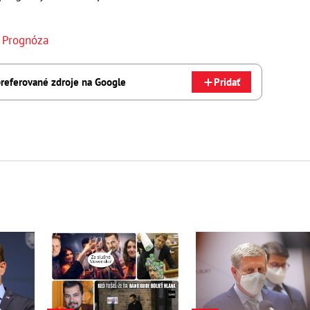
,
Prognóza
referované zdroje na Google
Pridať