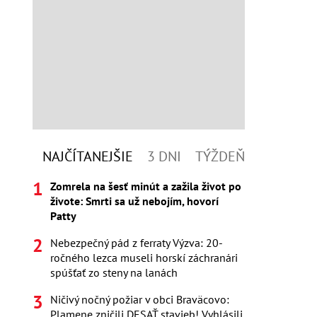
NAJČÍTANEJŠIE
3 DNI
TÝŽDEŇ
Zomrela na šesť minút a zažila život po
živote: Smrti sa už nebojím, hovorí
Patty
Nebezpečný pád z ferraty Výzva: 20-
ročného lezca museli horskí záchranári
spúšťať zo steny na lanách
Ničivý nočný požiar v obci Braväcovo:
Plamene zničili DESAŤ stavieb! Vyhlásili