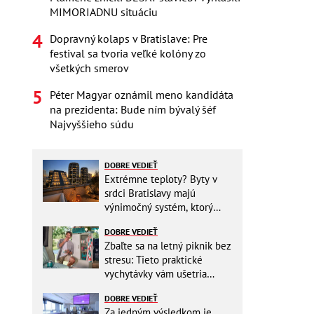
MIMORIADNU situáciu
Dopravný kolaps v Bratislave: Pre
festival sa tvoria veľké kolóny zo
všetkých smerov
Péter Magyar oznámil meno kandidáta
na prezidenta: Bude ním bývalý šéf
Najvyššieho súdu
DOBRE VEDIEŤ
Extrémne teploty? Byty v
srdci Bratislavy majú
výnimočný systém, ktorý
ešte aj šetrí náklady
DOBRE VEDIEŤ
Zbaľte sa na letný piknik bez
stresu: Tieto praktické
vychytávky vám ušetria
miesto v batohu!
DOBRE VEDIEŤ
Za jedným výsledkom je