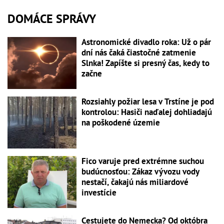
DOMÁCE SPRÁVY
Astronomické divadlo roka: Už o pár
dní nás čaká čiastočné zatmenie
Slnka! Zapíšte si presný čas, kedy to
začne
Rozsiahly požiar lesa v Trstíne je pod
kontrolou: Hasiči naďalej dohliadajú
na poškodené územie
Fico varuje pred extrémne suchou
budúcnosťou: Zákaz vývozu vody
nestačí, čakajú nás miliardové
investície
Cestujete do Nemecka? Od októbra