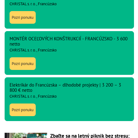
CHRISTAL s. r. o., Francúzsko
Pozri ponuku
MONTÉR OCEĽOVÝCH KONŠTRUKCIÍ - FRANCÚZSKO - 3 600
netto
CHRISTAL s. r. o., Francúzsko
Pozri ponuku
Elektrikár do Francúzska – dlhodobé projekty | 3 200 – 3
800 € netto
CHRISTAL s. r. o., Francúzsko
Pozri ponuku
Zbaľte sa na letný piknik bez stresu: