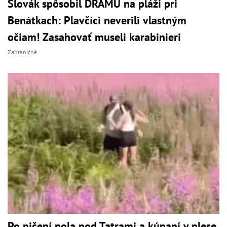
Slovák spôsobil DRÁMU na pláži pri
Benátkach: Plavčíci neverili vlastným
očiam! Zasahovať museli karabinieri
Zahraničné
Po ničení pola pod Tatrami a kúpaní v plese