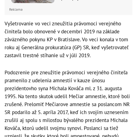
Reklama
Vyšetrovanie vo veci zneužitia právomoci verejného
činiteľa bolo obnovené v decembri 2019 na základe
záväzného pokynu KP v Bratislave. Vo veci konala v tom
roku aj Generálna prokuratúra (GP) SR, keď vyšetrovateľ
zastavil trestné stíhanie už v júli 2019.
Podozrenie pre zneužitie právomoci verejného činiteľa
pramenilo z udelenia amnestií v kauze únosu
prezidentovho syna Michala Kováča ml. z 31. augusta
1995. Na tento skutok udelil Mečiar amnestie, ktoré boli
zrušené. Prelomiť Mečiarove amnestie sa poslancom NR
SR podarilo až 5. apríla 2017, keď ich svojím uznesením
zrušili aj spolu s milosťou bývalého prezidenta Michala
Kováča, ktorú udelil svojmu synovi. Poslanci sa tiež
uzniesli, že skutky, ktoré boli amnestované, nebudú