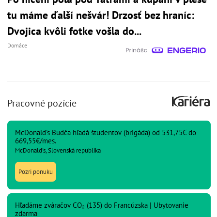
tu máme ďalší nešvár! Drzosť bez hraníc:
Dvojica kvôli fotke vošla do...
Domáce
Pracovné pozície
McDonald's Budča hľadá študentov (brigáda) od 531,75€ do
669,55€/mes.
McDonald's, Slovenská republika
Pozri ponuku
Hľadáme zváračov CO₂ (135) do Francúzska | Ubytovanie
zdarma