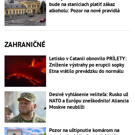
bude na staniciach platiť zákaz
alkoholu: Pozor na nové pravidlá
ZAHRANIČNÉ
Letisko v Catanii obnovilo PRÍLETY:
Zníženie výstrahy po erupcii sopky
Etna vrátilo prevádzku do normálu
Desivé vyhlásenie veliteľa: Rusko už
NATO a Európu zneškodnilo! Aliancia
Moskve neublíži
Pozor na uštipnutie komárom na