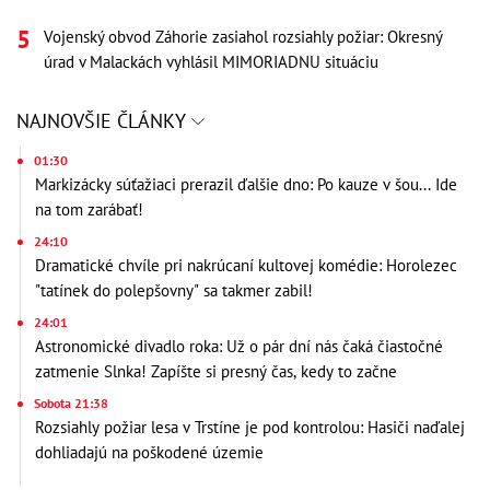
Vojenský obvod Záhorie zasiahol rozsiahly požiar: Okresný
úrad v Malackách vyhlásil MIMORIADNU situáciu
NAJNOVŠIE ČLÁNKY
01:30
Markizácky súťažiaci prerazil ďalšie dno: Po kauze v šou... Ide
na tom zarábať!
24:10
Dramatické chvíle pri nakrúcaní kultovej komédie: Horolezec
"tatínek do polepšovny" sa takmer zabil!
24:01
Astronomické divadlo roka: Už o pár dní nás čaká čiastočné
zatmenie Slnka! Zapíšte si presný čas, kedy to začne
Sobota 21:38
Rozsiahly požiar lesa v Trstíne je pod kontrolou: Hasiči naďalej
dohliadajú na poškodené územie