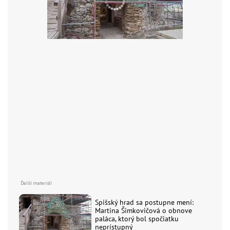
Spišský hrad sa postupne mení:
Martina Šimkovičová o obnove
paláca, ktorý bol spočiatku
neprístupný