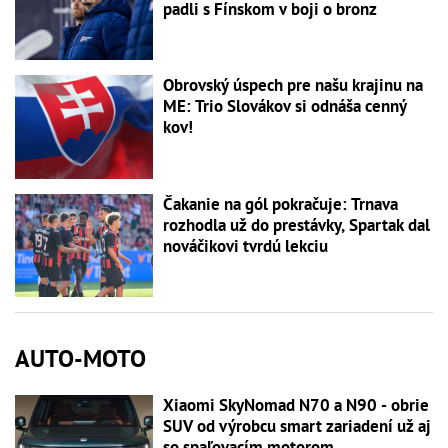
padli s Fínskom v boji o bronz
Obrovský úspech pre našu krajinu na
ME: Trio Slovákov si odnáša cenný
kov!
Čakanie na gól pokračuje: Trnava
rozhodla už do prestávky, Spartak dal
nováčikovi tvrdú lekciu
AUTO-MOTO
Xiaomi SkyNomad N70 a N90 - obrie
SUV od výrobcu smart zariadení už aj
so spaľovacím motorom