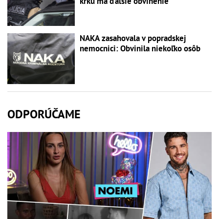
krku má ďalšie obvinenie
NAKA zasahovala v popradskej
nemocnici: Obvinila niekoľko osôb
ODPORÚČAME