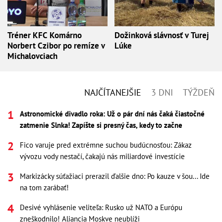
Tréner KFC Komárno
Dožinková slávnosť v Turej
Norbert Czibor po remíze v
Lúke
Michalovciach
NAJČÍTANEJŠIE
3 DNI
TÝŽDEŇ
Astronomické divadlo roka: Už o pár dní nás čaká čiastočné
zatmenie Slnka! Zapíšte si presný čas, kedy to začne
Fico varuje pred extrémne suchou budúcnosťou: Zákaz
vývozu vody nestačí, čakajú nás miliardové investície
Markizácky súťažiaci prerazil ďalšie dno: Po kauze v šou... Ide
na tom zarábať!
Desivé vyhlásenie veliteľa: Rusko už NATO a Európu
zneškodnilo! Aliancia Moskve neublíži