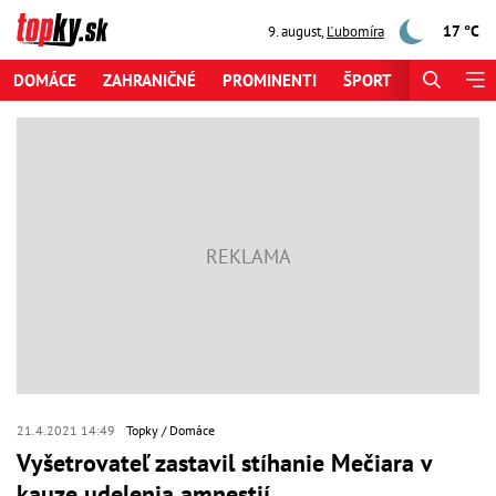
17 °C
9. august
,
Ľubomíra
DOMÁCE
ZAHRANIČNÉ
PROMINENTI
ŠPORT
ZAUJÍMAV
21.4.2021 14:49
Topky
Domáce
Vyšetrovateľ zastavil stíhanie Mečiara v
kauze udelenia amnestií