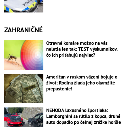
ZAHRANIČNÉ
Otravné komáre možno na vás
neletia len tak: TEST výskumníkov,
čo ich priťahujú najviac?
Američan v ruskom väzení bojuje o
život: Rodina žiada jeho okamžité
prepustenie!
NEHODA luxusného športiaka:
Lamborghini sa rútilo z kopca, druhé
auto dopadlo po čelnej zrážke horšie