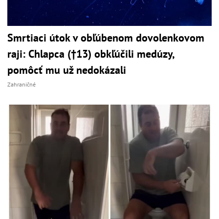
Smrtiaci útok v obľúbenom dovolenkovom
raji: Chlapca (†13) obkľúčili medúzy,
pomôcť mu už nedokázali
Zahraničné