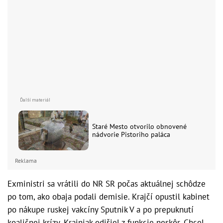
Staré Mesto otvorilo obnovené
nádvorie Pistoriho paláca
Reklama
Exministri sa vrátili do NR SR počas aktuálnej schôdze
po tom, ako obaja podali demisie. Krajčí opustil kabinet
po nákupe ruskej vakcíny Sputnik V a po prepuknutí
koaličnej krízy. Krajniak odišiel z funkcie neskôr. Chcel