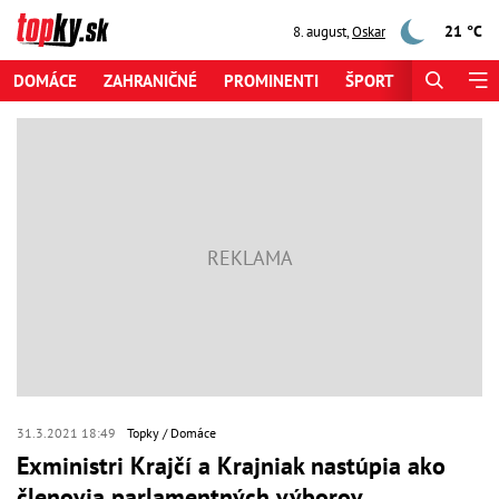
21 °C
8. august
,
Oskar
DOMÁCE
ZAHRANIČNÉ
PROMINENTI
ŠPORT
ZAUJÍMAV
31.3.2021 18:49
Topky
Domáce
Exministri Krajčí a Krajniak nastúpia ako
členovia parlamentných výborov