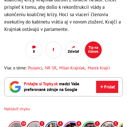
prispieť k tomu, aby došlo k rekonštrukcii vlády a
ukončeniu koaličnej krízy. Hoci sa viacerí členovia
exekutívy do kabinetu vrátia aj v novom zložení, Krajčí a
Krajniak ostávajú v parlamente.
Tip na
8
Zdieľať
článok
Viac o téme:
Poslanci
,
NR SR
,
Milan Krajniak
,
Marek Krajčí
Pridajte si Topky.sk
medzi Vaše
Pridať
preferované zdroje na Google
Nahlásiť chybu
16
3
4
4
7
5