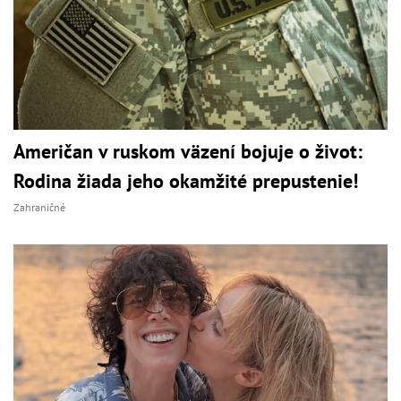
Američan v ruskom väzení bojuje o život:
Rodina žiada jeho okamžité prepustenie!
Zahraničné