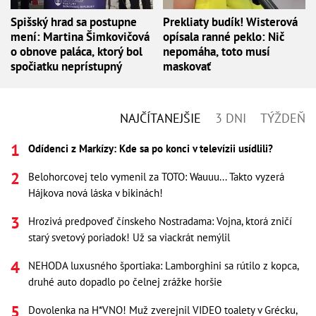
Spišský hrad sa postupne
Prekliaty budík! Wisterová
mení: Martina Šimkovičová
opísala ranné peklo: Nič
o obnove paláca, ktorý bol
nepomáha, toto musí
spočiatku neprístupný
maskovať
NAJČÍTANEJŠIE
3 DNI
TÝŽDEŇ
Odídenci z Markízy: Kde sa po konci v televízii usídlili?
Belohorcovej telo vymenil za TOTO: Wauuu... Takto vyzerá
Hájkova nová láska v bikinách!
Hrozivá predpoveď čínskeho Nostradama: Vojna, ktorá zničí
starý svetový poriadok! Už sa viackrát nemýlil
NEHODA luxusného športiaka: Lamborghini sa rútilo z kopca,
druhé auto dopadlo po čelnej zrážke horšie
Dovolenka na H*VNO! Muž zverejnil VIDEO toalety v Grécku,