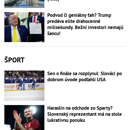
Podvod či geniálny ťah? Trump
predáva elite drahocenné
milisekundy. Bežní investori nemajú
šancu!
ŠPORT
Sen o finále sa rozplynul: Slováci po
dobrom úvode podľahli USA
Haraslín na odchode zo Sparty?
Slovenský reprezentant má na stole
lukratívnu ponuku