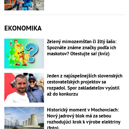
EKONOMIKA
Zelený mimozemšťan či žltý šašo:
Spoznáte známe značky podľa ich
maskotov? Otestujte sa! (kvíz)
Jeden z najúspešnejších slovenských
cestovateľských projektov sa
rozpadol. Spor zakladateľov vyústil
až do konkurzu
Historický moment v Mochovciach:
Nový jadrový blok má za sebou
rozhodujúci krok k výrobe elektriny
(foto)