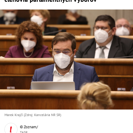
Marek Krajčí (Zdroj: Kancelária NR SR)
© Zoznam/
TASR