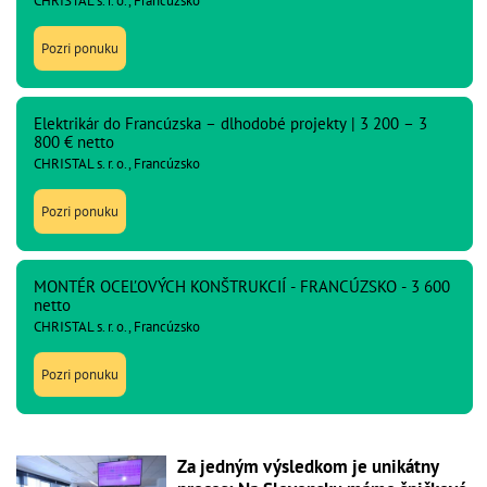
CHRISTAL s. r. o., Francúzsko
Pozri ponuku
Elektrikár do Francúzska – dlhodobé projekty | 3 200 – 3
800 € netto
CHRISTAL s. r. o., Francúzsko
Pozri ponuku
MONTÉR OCEĽOVÝCH KONŠTRUKCIÍ - FRANCÚZSKO - 3 600
netto
CHRISTAL s. r. o., Francúzsko
Pozri ponuku
Za jedným výsledkom je unikátny