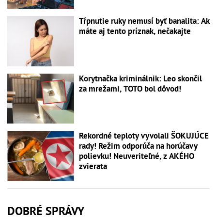
Tŕpnutie ruky nemusí byť banalita: Ak
máte aj tento príznak, nečakajte
Korytnačka kriminálnik: Leo skončil
za mrežami, TOTO bol dôvod!
Rekordné teploty vyvolali ŠOKUJÚCE
rady! Režim odporúča na horúčavy
polievku! Neuveriteľné, z AKÉHO
zvierata
DOBRÉ SPRÁVY