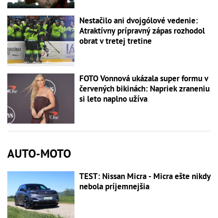
Nestačilo ani dvojgólové vedenie:
Atraktívny prípravný zápas rozhodol
obrat v tretej tretine
FOTO Vonnová ukázala super formu v
červených bikinách: Napriek zraneniu
si leto naplno užíva
AUTO-MOTO
TEST: Nissan Micra - Micra ešte nikdy
nebola príjemnejšia