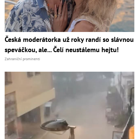
Česká moderátorka už roky randí so slávnou
speváčkou, ale... Čelí neustálemu hejtu!
Zahraniční prominenti