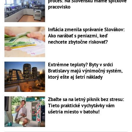
proces: Na Slovensku máme špičkové
pracovisko
Inflácia zmenila správanie Slovákov:
Ako narábať s peniazmi, keď
nechcete zbytočne riskovať?
Extrémne teploty? Byty v srdci
Bratislavy majú výnimočný systém,
ktorý ešte aj šetrí náklady
Zbaľte sa na letný piknik bez stresu:
Tieto praktické vychytávky vám
ušetria miesto v batohu!