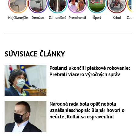
Najčítanejšie
Domáce
Zahraničné
Prominenti
Šport
Krimi
Zaují
SÚVISIACE ČLÁNKY
Poslanci ukončili piatkové rokovanie:
Prebrali viacero výročných správ
Národná rada bola opäť nebola
uznášaniaschopná: Blanár hovorí o
neúcte, Kollár sa ospravedlnil