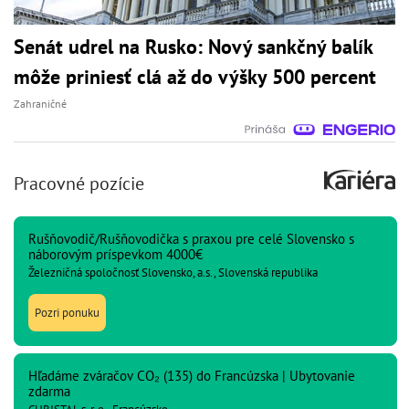
Senát udrel na Rusko: Nový sankčný balík
môže priniesť clá až do výšky 500 percent
Zahraničné
Pracovné pozície
Rušňovodič/Rušňovodička s praxou pre celé Slovensko s
náborovým príspevkom 4000€
Železničná spoločnosť Slovensko, a.s., Slovenská republika
Pozri ponuku
Hľadáme zváračov CO₂ (135) do Francúzska | Ubytovanie
zdarma