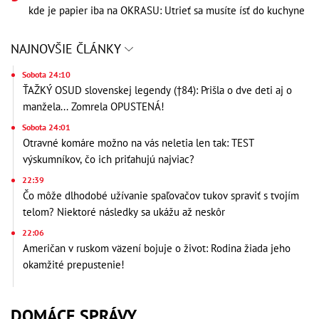
kde je papier iba na OKRASU: Utrieť sa musíte ísť do kuchyne
NAJNOVŠIE ČLÁNKY
Sobota 24:10
ŤAŽKÝ OSUD slovenskej legendy (†84): Prišla o dve deti aj o
manžela... Zomrela OPUSTENÁ!
Sobota 24:01
Otravné komáre možno na vás neletia len tak: TEST
výskumníkov, čo ich priťahujú najviac?
22:39
Čo môže dlhodobé užívanie spaľovačov tukov spraviť s tvojím
telom? Niektoré následky sa ukážu až neskôr
22:06
Američan v ruskom väzení bojuje o život: Rodina žiada jeho
okamžité prepustenie!
DOMÁCE SPRÁVY