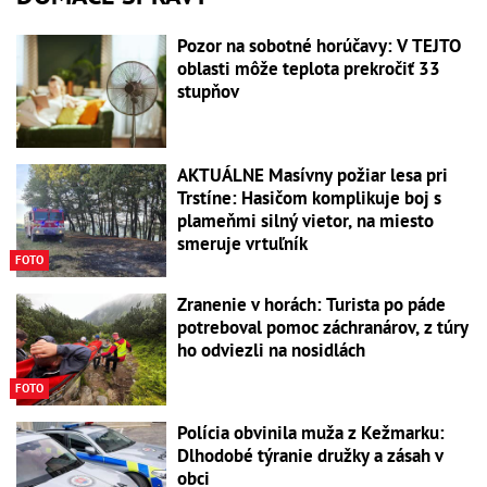
Pozor na sobotné horúčavy: V TEJTO
oblasti môže teplota prekročiť 33
stupňov
AKTUÁLNE Masívny požiar lesa pri
Trstíne: Hasičom komplikuje boj s
plameňmi silný vietor, na miesto
smeruje vrtuľník
FOTO
Zranenie v horách: Turista po páde
potreboval pomoc záchranárov, z túry
ho odviezli na nosidlách
FOTO
Polícia obvinila muža z Kežmarku:
Dlhodobé týranie družky a zásah v
obci