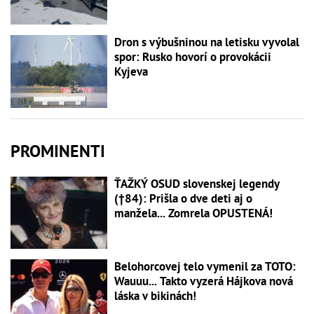
Dron s výbušninou na letisku vyvolal
spor: Rusko hovorí o provokácii
Kyjeva
PROMINENTI
ŤAŽKÝ OSUD slovenskej legendy
(†84): Prišla o dve deti aj o
manžela... Zomrela OPUSTENÁ!
Belohorcovej telo vymenil za TOTO:
Wauuu... Takto vyzerá Hájkova nová
láska v bikinách!