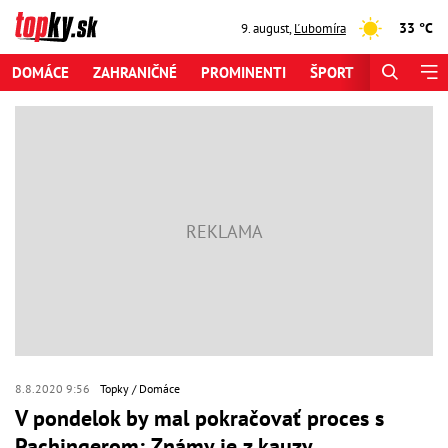
33 °C
9. august
,
Ľubomíra
DOMÁCE
ZAHRANIČNÉ
PROMINENTI
ŠPORT
ZAUJÍMAV
8.8.2020 9:56
Topky
Domáce
V pondelok by mal pokračovať proces s
Pachingerom: Známy je z kauzy