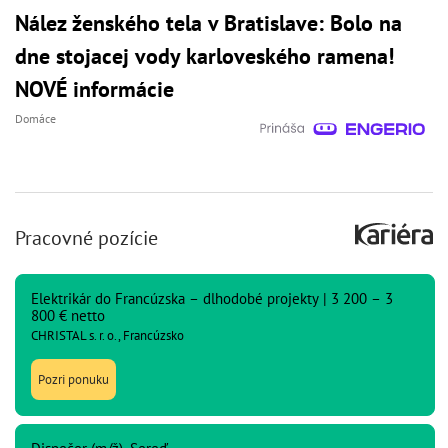
Nález ženského tela v Bratislave: Bolo na
dne stojacej vody karloveského ramena!
NOVÉ informácie
Domáce
Pracovné pozície
Elektrikár do Francúzska – dlhodobé projekty | 3 200 – 3
800 € netto
CHRISTAL s. r. o., Francúzsko
Pozri ponuku