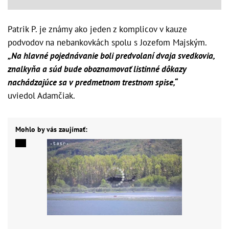
Patrik P. je známy ako jeden z komplicov v kauze
podvodov na nebankovkách spolu s Jozefom Majským.
„Na hlavné pojednávanie boli predvolaní dvaja svedkovia,
znalkyňa a súd bude oboznamovať listinné dôkazy
nachádzajúce sa v predmetnom trestnom spise,“
uviedol Adamčiak.
Mohlo by vás zaujímať: