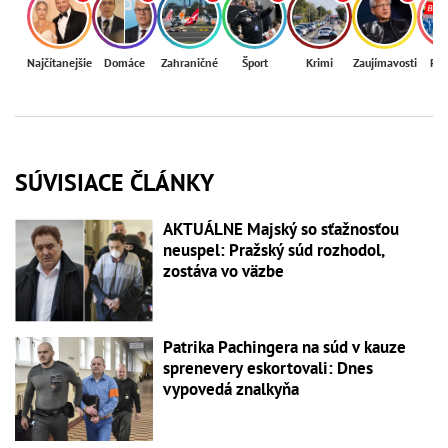
Najčítanejšie
Domáce
Zahraničné
Šport
Krimi
Zaujímavosti
Reg
SÚVISIACE ČLÁNKY
AKTUÁLNE Majský so sťažnosťou
neuspel: Pražský súd rozhodol,
zostáva vo väzbe
Patrika Pachingera na súd v kauze
sprenevery eskortovali: Dnes
vypovedá znalkyňa