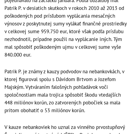
pojednávalo na začiatku januára. Podľa obžaloby mal
Patrik P. v desiatich skutkoch v rokoch 2010 až 2013 od
poškodených pod prísľubom vyplácania mesačných
výnosov z poskytnutej sumy vylákať finančné prostriedky
v celkovej sume 959.750 eur, ktoré však podľa prísľubu
nezhodnotil, prípadne použil na vyplácanie iných. Tým
mal spôsobiť poškodeným ujmu v celkovej sume vyše
840.000 eur.
Patrik P. je známy z kauzy podvodov na nebankovkách, v
ktorej figuroval spolu s Dávidom Brtvom a Jozefom
Majským. Vytváraním falošných pohľadávok voči
spoločnostiam mala trojica spôsobiť škodu vtedajších
448 miliónov korún, zo zatvorených pobočiek sa mala
pritom obohatiť o 53 miliónov korún.
V kauze nebankoviek ho uznal za vinného prvostupňový