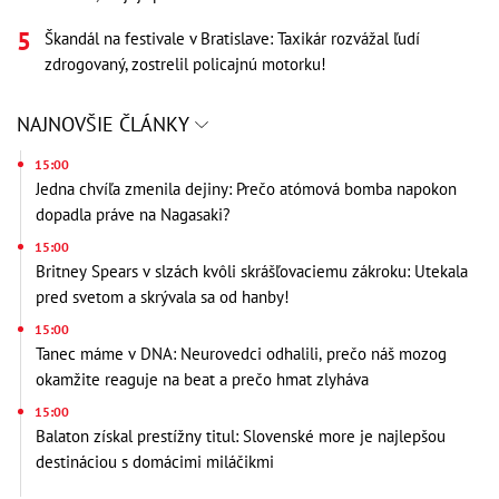
Škandál na festivale v Bratislave: Taxikár rozvážal ľudí
zdrogovaný, zostrelil policajnú motorku!
NAJNOVŠIE ČLÁNKY
15:00
Jedna chvíľa zmenila dejiny: Prečo atómová bomba napokon
dopadla práve na Nagasaki?
15:00
Britney Spears v slzách kvôli skrášľovaciemu zákroku: Utekala
pred svetom a skrývala sa od hanby!
15:00
Tanec máme v DNA: Neurovedci odhalili, prečo náš mozog
okamžite reaguje na beat a prečo hmat zlyháva
15:00
Balaton získal prestížny titul: Slovenské more je najlepšou
destináciou s domácimi miláčikmi