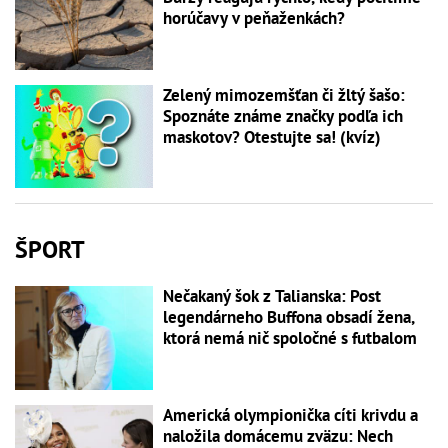
horúčavy v peňaženkách?
Zelený mimozemšťan či žltý šašo:
Spoznáte známe značky podľa ich
maskotov? Otestujte sa! (kvíz)
ŠPORT
Nečakaný šok z Talianska: Post
legendárneho Buffona obsadí žena,
ktorá nemá nič spoločné s futbalom
Americká olympionička cíti krivdu a
naložila domácemu zväzu: Nech