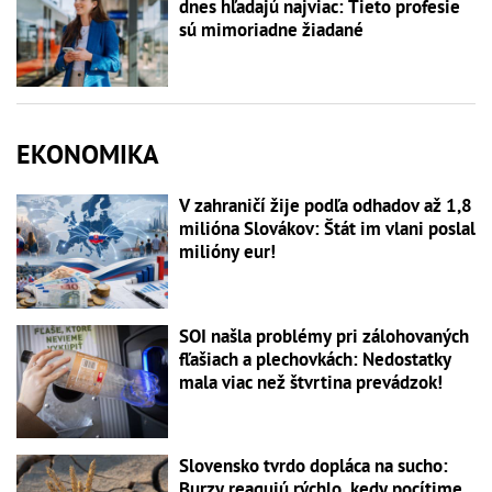
dnes hľadajú najviac: Tieto profesie
sú mimoriadne žiadané
EKONOMIKA
V zahraničí žije podľa odhadov až 1,8
milióna Slovákov: Štát im vlani poslal
milióny eur!
SOI našla problémy pri zálohovaných
fľašiach a plechovkách: Nedostatky
mala viac než štvrtina prevádzok!
Slovensko tvrdo dopláca na sucho:
Burzy reagujú rýchlo, kedy pocítime