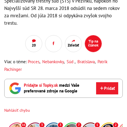
Špecializovaný trestný súd (ŠTS) v Pezinku, napokon ho
Najvyšší súd SR 28. marca 2018 odsúdil na sedem rokov
za mrežami. Od júla 2018 si odpykáva zvyšok svojho
trestu.
Tip na
20
Zdieľať
článok
Viac o téme:
Proces
,
Nebankovky
,
Súd
,
Bratislava
,
Patrik
Pachinger
Pridajte si Topky.sk
medzi Vaše
Pridať
preferované zdroje na Google
Nahlásiť chybu
16
3
3
7
1
2