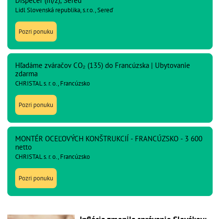
Dispečer (m/ž), Sereď
Lidl Slovenská republika, s.r.o., Sereď
Pozri ponuku
Hľadáme zváračov CO₂ (135) do Francúzska | Ubytovanie
zdarma
CHRISTAL s. r. o., Francúzsko
Pozri ponuku
MONTÉR OCEĽOVÝCH KONŠTRUKCIÍ - FRANCÚZSKO - 3 600
netto
CHRISTAL s. r. o., Francúzsko
Pozri ponuku