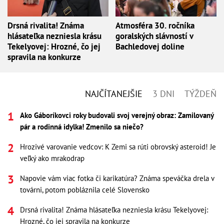
Drsná rivalita! Známa
Atmosféra 30. ročníka
hlásateľka nezniesla krásu
goralských slávností v
Tekelyovej: Hrozné, čo jej
Bachledovej doline
spravila na konkurze
NAJČÍTANEJŠIE
3 DNI
TÝŽDEŇ
Ako Gáboríkovci roky budovali svoj verejný obraz: Zamilovaný
pár a rodinná idylka! Zmenilo sa niečo?
Hrozivé varovanie vedcov: K Zemi sa rúti obrovský asteroid! Je
veľký ako mrakodrap
Napovie vám viac fotka či karikatúra? Známa speváčka drela v
továrni, potom pobláznila celé Slovensko
Drsná rivalita! Známa hlásateľka nezniesla krásu Tekelyovej:
Hrozné, čo jej spravila na konkurze