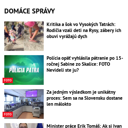
DOMÁCE SPRÁVY
Kritika a šok vo Vysokých Tatrách:
Rodičia vzali deti na Rysy, zábery ich
obuvi vyrážajú dych
Polícia opäť vyhlásila pátranie po 15-
ročnej Sabine zo Skalice: FOTO
Nevideli ste ju?
FOTO
Za jedným výsledkom je unikátny
proces: Sem sa na Slovensku dostane
len málokto
FOTO
Minister práce Erik Tomáš: Ak si Ivan