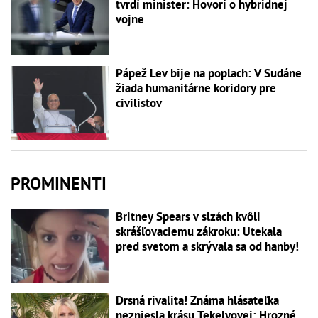
tvrdí minister: Hovorí o hybridnej
vojne
Pápež Lev bije na poplach: V Sudáne
žiada humanitárne koridory pre
civilistov
PROMINENTI
Britney Spears v slzách kvôli
skrášľovaciemu zákroku: Utekala
pred svetom a skrývala sa od hanby!
Drsná rivalita! Známa hlásateľka
nezniesla krásu Tekelyovej: Hrozné,