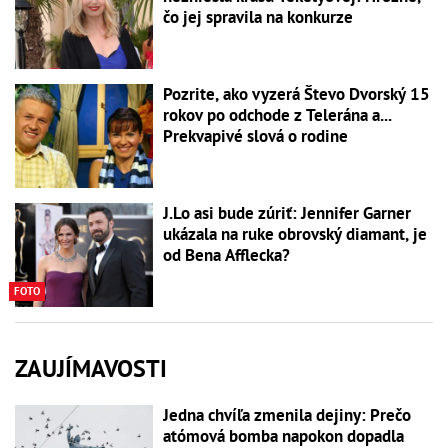
čo jej spravila na konkurze
Pozrite, ako vyzerá Števo Dvorský 15
rokov po odchode z Telerána a...
Prekvapivé slová o rodine
J.Lo asi bude zúriť: Jennifer Garner
ukázala na ruke obrovský diamant, je
od Bena Afflecka?
FOTO
ZAUJÍMAVOSTI
Jedna chvíľa zmenila dejiny: Prečo
atómová bomba napokon dopadla