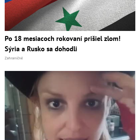
Po 18 mesiacoch rokovaní prišiel zlom!
Sýria a Rusko sa dohodli
Zahraničné