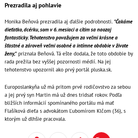
Prezradila aj pohlavie
Monika Beňová prezradila aj ďalšie podrobnosti.
"Čakáme
dieťatko, dcérku, som v 6. mesiaci a cítim sa naozaj
fantasticky. Tehotenstvo považujem za veľmi krásne a
šťastné a zároveň veľmi osobné a intímne obdobie v živote
ženy,"
priznala Beňová. Tá ešte dodala, že toto obdobie by
rada prežila bez vyššej pozornosti médií. Na jej
tehotenstvo upozornil ako prvý portál pluska.sk.
Europoslankyňa už má pritom prvé rodičovstvo za sebou
a jej prvý syn Martin má už dnes tridsať rokov. Podľa
bližších informácií spomínaného portálu má mať
Flašíková dieťa s advokátom Ľubomírom Klčom (36), s
ktorým už dlhšie pracovala.