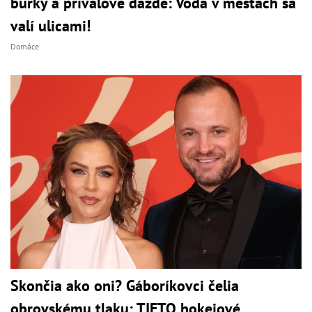
búrky a prívalové dažde: Voda v mestách sa
valí ulicami!
Domáce
Skončia ako oni? Gáboríkovci čelia
obrovskému tlaku: TIETO hokejové