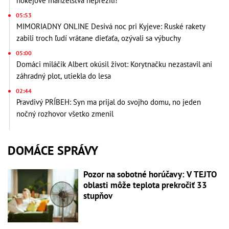
hokejové manželstvá neprežili!
05:53
MIMORIADNY ONLINE Desivá noc pri Kyjeve: Ruské rakety
zabili troch ľudí vrátane dieťaťa, ozývali sa výbuchy
05:00
Domáci miláčik Albert okúsil život: Korytnačku nezastavil ani
záhradný plot, utiekla do lesa
02:44
Pravdivý PRÍBEH: Syn ma prijal do svojho domu, no jeden
nočný rozhovor všetko zmenil
DOMÁCE SPRÁVY
Pozor na sobotné horúčavy: V TEJTO
oblasti môže teplota prekročiť 33
stupňov