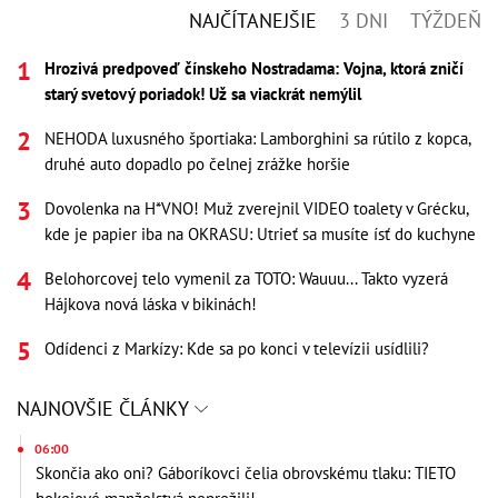
NAJČÍTANEJŠIE
3 DNI
TÝŽDEŇ
Hrozivá predpoveď čínskeho Nostradama: Vojna, ktorá zničí
starý svetový poriadok! Už sa viackrát nemýlil
NEHODA luxusného športiaka: Lamborghini sa rútilo z kopca,
druhé auto dopadlo po čelnej zrážke horšie
Dovolenka na H*VNO! Muž zverejnil VIDEO toalety v Grécku,
kde je papier iba na OKRASU: Utrieť sa musíte ísť do kuchyne
Belohorcovej telo vymenil za TOTO: Wauuu... Takto vyzerá
Hájkova nová láska v bikinách!
Odídenci z Markízy: Kde sa po konci v televízii usídlili?
NAJNOVŠIE ČLÁNKY
06:00
Skončia ako oni? Gáboríkovci čelia obrovskému tlaku: TIETO