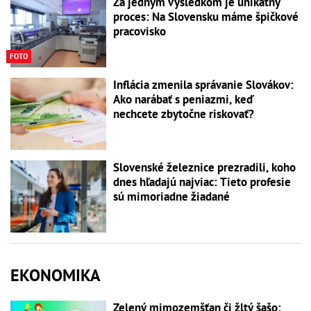
Za jedným výsledkom je unikátny
proces: Na Slovensku máme špičkové
pracovisko
FOTO
Inflácia zmenila správanie Slovákov:
Ako narábať s peniazmi, keď
nechcete zbytočne riskovať?
Slovenské železnice prezradili, koho
dnes hľadajú najviac: Tieto profesie
sú mimoriadne žiadané
EKONOMIKA
Zelený mimozemšťan či žltý šašo: