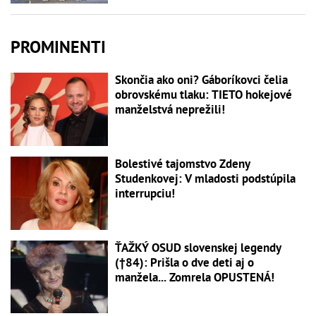
PROMINENTI
Skončia ako oni? Gáboríkovci čelia
obrovskému tlaku: TIETO hokejové
manželstvá neprežili!
Bolestivé tajomstvo Zdeny
Studenkovej: V mladosti podstúpila
interrupciu!
ŤAŽKÝ OSUD slovenskej legendy
(†84): Prišla o dve deti aj o
manžela... Zomrela OPUSTENÁ!