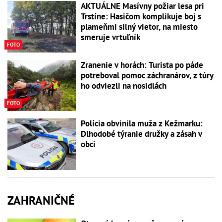
AKTUÁLNE Masívny požiar lesa pri
Trstíne: Hasičom komplikuje boj s
plameňmi silný vietor, na miesto
smeruje vrtuľník
FOTO
Zranenie v horách: Turista po páde
potreboval pomoc záchranárov, z túry
ho odviezli na nosidlách
FOTO
Polícia obvinila muža z Kežmarku:
Dlhodobé týranie družky a zásah v
obci
ZAHRANIČNÉ