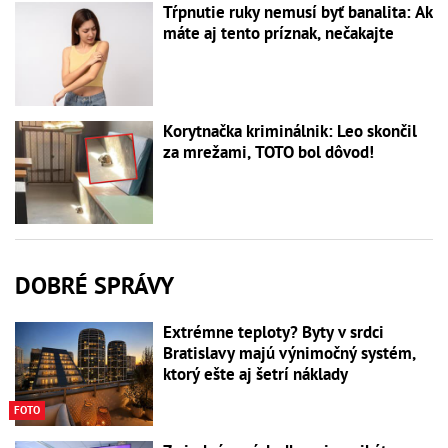
Tŕpnutie ruky nemusí byť banalita: Ak
máte aj tento príznak, nečakajte
Korytnačka kriminálnik: Leo skončil
za mrežami, TOTO bol dôvod!
DOBRÉ SPRÁVY
Extrémne teploty? Byty v srdci
Bratislavy majú výnimočný systém,
ktorý ešte aj šetrí náklady
FOTO