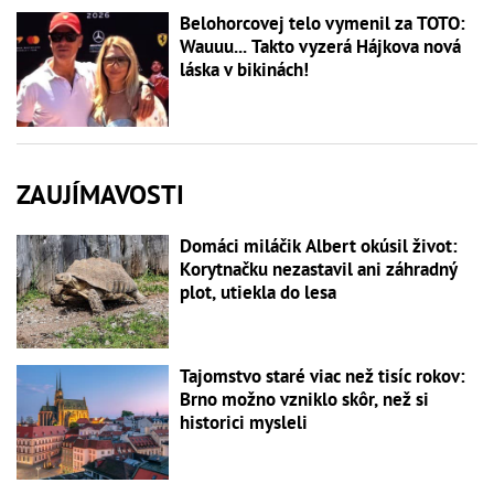
Belohorcovej telo vymenil za TOTO:
Wauuu... Takto vyzerá Hájkova nová
láska v bikinách!
ZAUJÍMAVOSTI
Domáci miláčik Albert okúsil život:
Korytnačku nezastavil ani záhradný
plot, utiekla do lesa
Tajomstvo staré viac než tisíc rokov:
Brno možno vzniklo skôr, než si
historici mysleli