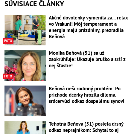
SÚVISIACE ČLÁNKY
Akčné dovolenky vymenila za... relax
vo Vrakuni! Môj temperament a
energia majú prázdniny, prezradila
Beňová
FOTO
Monika Beňová (51) sa už
zaokrúhľuje: Ukazuje bruško a srší z
nej šťastie!
FOTO
Beňová rieši rodinný problém: Po
príchode dcérky hrozila dilema,
srdcervúci odkaz dospelému synovi
Tehotná Beňová (51) posiela drsný
odkaz neprajníkom: Schytal to aj