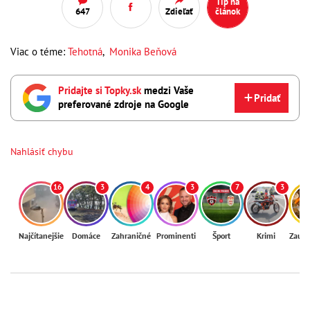
Tip na
647
Zdieľať
článok
Viac o téme:
Tehotná
,
Monika Beňová
Pridajte si Topky.sk
medzi Vaše
Pridať
preferované zdroje na Google
Nahlásiť chybu
16
3
4
3
7
3
Najčítanejšie
Domáce
Zahraničné
Prominenti
Šport
Krimi
Zaují