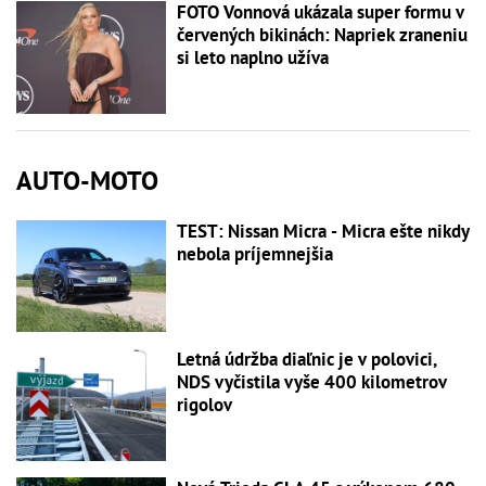
FOTO Vonnová ukázala super formu v
červených bikinách: Napriek zraneniu
si leto naplno užíva
AUTO-MOTO
TEST: Nissan Micra - Micra ešte nikdy
nebola príjemnejšia
Letná údržba diaľnic je v polovici,
NDS vyčistila vyše 400 kilometrov
rigolov