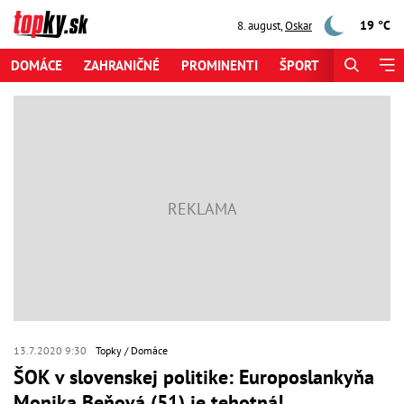
19 °C
8. august
,
Oskar
DOMÁCE
ZAHRANIČNÉ
PROMINENTI
ŠPORT
ZAUJÍMAV
13.7.2020 9:30
Topky
Domáce
ŠOK v slovenskej politike: Europoslankyňa
Monika Beňová (51) je tehotná!