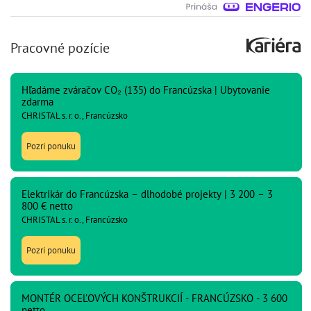
Pracovné pozície
Hľadáme zváračov CO₂ (135) do Francúzska | Ubytovanie
zdarma
CHRISTAL s. r. o., Francúzsko
Pozri ponuku
Elektrikár do Francúzska – dlhodobé projekty | 3 200 – 3
800 € netto
CHRISTAL s. r. o., Francúzsko
Pozri ponuku
MONTÉR OCEĽOVÝCH KONŠTRUKCIÍ - FRANCÚZSKO - 3 600
netto