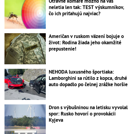
Otravné komáre možno na vás
neletia len tak: TEST výskumníkov,
čo ich priťahujú najviac?
Američan v ruskom väzení bojuje o
život: Rodina žiada jeho okamžité
prepustenie!
NEHODA luxusného športiaka:
Lamborghini sa rútilo z kopca, druhé
auto dopadlo po čelnej zrážke horšie
Dron s výbušninou na letisku vyvolal
spor: Rusko hovorí o provokácii
Kyjeva