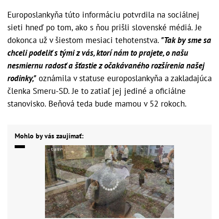
Europoslankyňa túto informáciu potvrdila na sociálnej
sieti hneď po tom, ako s ňou prišli slovenské médiá. Je
dokonca už v šiestom mesiaci tehotenstva.
"Tak by sme sa
chceli podeliť s tými z vás, ktorí nám to prajete, o našu
nesmiernu radosť a šťastie z očakávaného rozšírenia našej
rodinky,"
oznámila v statuse europoslankyňa a zakladajúca
členka Smeru-SD. Je to zatiaľ jej jediné a oficiálne
stanovisko. Beňová teda bude mamou v 52 rokoch.
Mohlo by vás zaujímať: